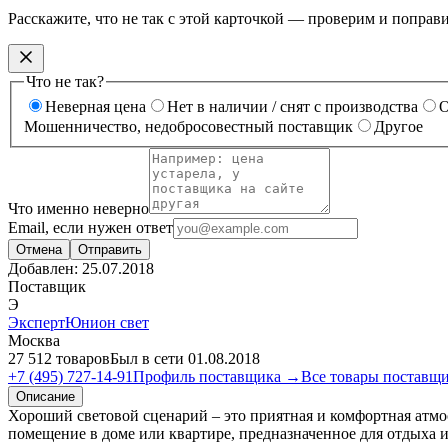
Расскажите, что не так с этой карточкой — проверим и поправ
Что не так?
Неверная цена
Нет в наличии / снят с производства
О
Мошенничество, недобросовестный поставщик
Другое
Что именно неверно
Email, если нужен ответ
Отмена
Отправить
Добавлен:
25.07.2018
Поставщик
Э
ЭкспертЮнион свет
Москва
27 512 товаров
Был в сети 01.08.2018
+7 (495) 727-14-91
Профиль поставщика →
Все товары поставщ
Описание
Хороший световой сценарий – это приятная и комфортная атмос
помещение в доме или квартире, предназначенное для отдыха и 