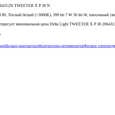
 2064312N TWEETER X P 30 N
 80, Теплый белый (+3000K), 399 lm 7 W 56 lm W, напольный свет
тересует минимальная цена Delta Light TWEETER X P 30 206431
т
ние
Кольцо контактное
Контроллер-оптимизатор
Фильтр электрод