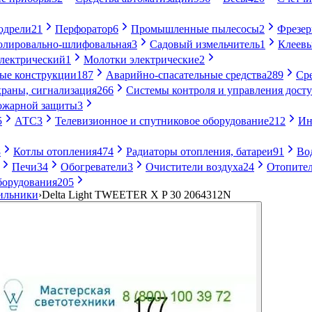
одрели
21
Перфоратор
6
Промышленные пылесосы
2
Фрезе
лировально-шлифовальная
3
Садовый измельчитель
1
Клеевы
электрический
1
Молотки электрические
2
ые конструкции
187
Аварийно-спасательные средства
289
Ср
раны, сигнализация
266
Системы контроля и управления дост
ожарной защиты
3
5
АТС
3
Телевизионное и спутниковое оборудование
212
Ин
8
Котлы отопления
474
Радиаторы отопления, батареи
91
Во
Печи
34
Обогреватели
3
Очистители воздуха
24
Отопител
борудования
205
ильники
›
Delta Light TWEETER X P 30 2064312N