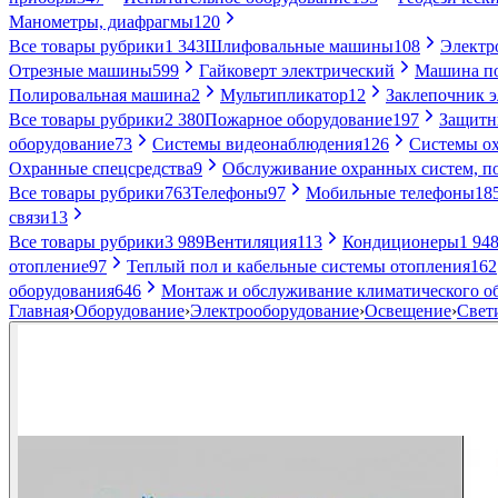
Манометры, диафрагмы
120
Все товары рубрики
1 343
Шлифовальные машины
108
Электр
Отрезные машины
599
Гайковерт электрический
Машина по
Полировальная машина
2
Мультипликатор
12
Заклепочник 
Все товары рубрики
2 380
Пожарное оборудование
197
Защитн
оборудование
73
Системы видеонаблюдения
126
Системы ох
Охранные спецсредства
9
Обслуживание охранных систем, п
Все товары рубрики
763
Телефоны
97
Мобильные телефоны
18
связи
13
Все товары рубрики
3 989
Вентиляция
113
Кондиционеры
1 94
отопление
97
Теплый пол и кабельные системы отопления
162
оборудования
646
Монтаж и обслуживание климатического о
Главная
›
Оборудование
›
Электрооборудование
›
Освещение
›
Свет