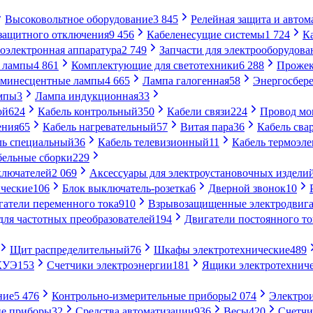
Высоковольтное оборудование
3 845
Релейная защита и автом
 защитного отключения
9 456
Кабеленесущие системы
1 724
К
оэлектронная аппаратура
2 749
Запчасти для электрооборудова
 лампы
4 861
Комплектующие для светотехники
6 288
Проже
минесцентные лампы
4 665
Лампа галогенная
58
Энергосбер
мпы
3
Лампа индукционная
33
ой
624
Кабель контрольный
350
Кабели связи
224
Провод м
ения
65
Кабель нагревательный
57
Витая пара
36
Кабель сва
ль специальный
36
Кабель телевизионный
11
Кабель термоэл
бельные сборки
229
ключателей
2 069
Аксессуары для электроустановочных издели
ческие
106
Блок выключатель-розетка
6
Дверной звонок
10
гатели переменного тока
910
Взрывозащищенные электродвига
для частотных преобразователей
194
Двигатели постоянного то
Щит распределительный
76
Шкафы электротехнические
489
СКУЭ
153
Счетчики электроэнергии
181
Ящики электротехнич
ние
5 476
Контрольно-измерительные приборы
2 074
Электро
ие приборы
32
Средства автоматизации
936
Весы
420
Счетч