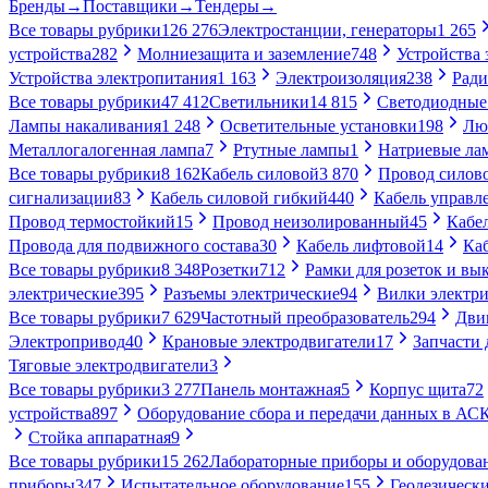
Бренды
→
Поставщики
→
Тендеры
→
Все товары рубрики
126 276
Электростанции, генераторы
1 265
устройства
282
Молниезащита и заземление
748
Устройства
Устройства электропитания
1 163
Электроизоляция
238
Ради
Все товары рубрики
47 412
Светильники
14 815
Светодиодные
Лампы накаливания
1 248
Осветительные установки
198
Лю
Металлогалогенная лампа
7
Ртутные лампы
1
Натриевые ла
Все товары рубрики
8 162
Кабель силовой
3 870
Провод силов
сигнализации
83
Кабель силовой гибкий
440
Кабель управл
Провод термостойкий
15
Провод неизолированный
45
Кабе
Провода для подвижного состава
30
Кабель лифтовой
14
Ка
Все товары рубрики
8 348
Розетки
712
Рамки для розеток и вы
электрические
395
Разъемы электрические
94
Вилки электри
Все товары рубрики
7 629
Частотный преобразователь
294
Дви
Электропривод
40
Крановые электродвигатели
17
Запчасти 
Тяговые электродвигатели
3
Все товары рубрики
3 277
Панель монтажная
5
Корпус щита
72
устройства
897
Оборудование сбора и передачи данных в А
Стойка аппаратная
9
Все товары рубрики
15 262
Лабораторные приборы и оборудова
приборы
347
Испытательное оборудование
155
Геодезическ