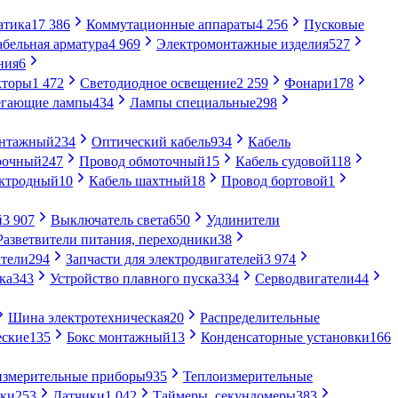
атика
17 386
Коммутационные аппараты
4 256
Пусковые
абельная арматура
4 969
Электромонтажные изделия
527
ния
6
кторы
1 472
Светодиодное освещение
2 259
Фонари
178
егающие лампы
434
Лампы специальные
298
онтажный
234
Оптический кабель
934
Кабель
рочный
247
Провод обмоточный
15
Кабель судовой
118
ектродный
10
Кабель шахтный
18
Провод бортовой
1
й
3 907
Выключатель света
650
Удлинители
Разветвители питания, переходники
38
тели
294
Запчасти для электродвигателей
3 974
ка
343
Устройство плавного пуска
334
Серводвигатели
44
Шина электротехническая
20
Распределительные
еские
135
Бокс монтажный
13
Конденсаторные установки
166
измерительные приборы
935
Теплоизмерительные
ики
253
Датчики
1 042
Таймеры, секундомеры
383