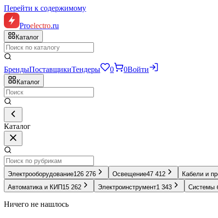
Перейти к содержимому
Pro
electro
.ru
Каталог
Бренды
Поставщики
Тендеры
0
0
Войти
Каталог
Каталог
Электрооборудование
126 276
Освещение
47 412
Кабели и п
Автоматика и КИП
15 262
Электроинструмент
1 343
Системы 
Ничего не нашлось