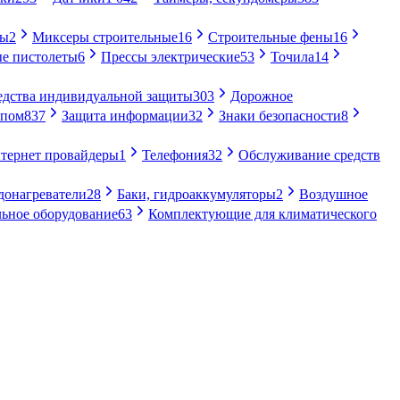
ры
2
Миксеры строительные
16
Строительные фены
16
е пистолеты
6
Прессы электрические
53
Точила
14
едства индивидуальной защиты
303
Дорожное
упом
837
Защита информации
32
Знаки безопасности
8
тернет провайдеры
1
Телефония
32
Обслуживание средств
донагреватели
28
Баки, гидроаккумуляторы
2
Воздушное
ьное оборудование
63
Комплектующие для климатического