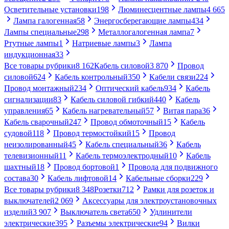
Осветительные установки
198
Люминесцентные лампы
4 665
Лампа галогенная
58
Энергосберегающие лампы
434
Лампы специальные
298
Металлогалогенная лампа
7
Ртутные лампы
1
Натриевые лампы
3
Лампа
индукционная
33
Все товары рубрики
8 162
Кабель силовой
3 870
Провод
силовой
624
Кабель контрольный
350
Кабели связи
224
Провод монтажный
234
Оптический кабель
934
Кабель
сигнализации
83
Кабель силовой гибкий
440
Кабель
управления
65
Кабель нагревательный
57
Витая пара
36
Кабель сварочный
247
Провод обмоточный
15
Кабель
судовой
118
Провод термостойкий
15
Провод
неизолированный
45
Кабель специальный
36
Кабель
телевизионный
11
Кабель термоэлектродный
10
Кабель
шахтный
18
Провод бортовой
1
Провода для подвижного
состава
30
Кабель лифтовой
14
Кабельные сборки
229
Все товары рубрики
8 348
Розетки
712
Рамки для розеток и
выключателей
2 069
Аксессуары для электроустановочных
изделий
3 907
Выключатель света
650
Удлинители
электрические
395
Разъемы электрические
94
Вилки