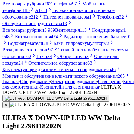
Все товары рубрики
763
Телефоны
97
Мобильные
телефоны
185
АТС
3
Телевизионное и спутниковое
оборудование
212
Интернет провайдеры
1
Телефония
32
Обслуживание средств связи
13
Все товары рубрики
3 989
Вентиляция
113
Кондиционеры
1
948
Котлы отопления
474
Радиаторы отопления, батареи
91
Водонагреватели
28
Баки, гидроаккумуляторы
2
Воздушное отопление
97
Теплый пол и кабельные системы
отопления
162
Печи
34
Обогреватели
3
Очистители
воздуха
24
Отопительное оборудование
63
Комплектующие для климатического оборудования
646
Монтаж и обслуживание климатического оборудования
205
Главная
›
Оборудование
›
Электрооборудование
›
Освещение
›
Комп
для светотехники
›
Кронштейн для светильника
›
ULTRA X
DOWN-UP LED WW Delta Light 2796118202N
×
ULTRA X DOWN-UP LED WW Delta
Light 2796118202N