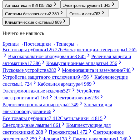
Автоматика и КИП
15 262
Электроинструмент
1 343
Системы безопасности
2 380
Связь и сети
763
Климатические системы
3 989
Ничего не нашлось
Бренды
→
Поставщики
→
Тендеры
→
Все товары рубрики
126 276
Электростанции, генераторы
1 265
Высоковольтное оборудование
3 845
Релейная защита и
автоматика
17 386
Коммутационные аппараты
4 256
Пусковые устройства
282
Молниезащита и заземление
748
Устройства защитного отключения
9 456
Кабеленесущие
системы
1 724
Кабельная арматура
4 969
Электромонтажные изделия
527
Устройства
электропитания
1 163
Электроизоляция
238
Радиоэлектронная аппаратура
2 749
Запчасти для
электрооборудования
6
Все товары рубрики
47 412
Светильники
14 815
Светодиодные лампы
4 861
Комплектующие для
светотехники
6 288
Прожекторы
1 472
Светодиодное
освещение
2 259
Фонари
178
Лампы накаливания
1 248