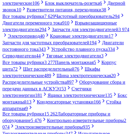
электрические
106
Блок выключатель-розетка
6
Дверной
звонок
10
Разветвители питания, переходники
38
Все товары рубрики
7 629
Частотный преобразователь
294
Двигатели переменного тока
910
Взрывозащищенные
электродвигатели
294
Запчасти для электродвигателей
3 974
Электропривод
40
Крановые электродвигатели
17
Запчасти для частотных преобразователей
194
Двигатели
постоянного тока
343
Устройство плавного пуска
334
Серводвигатели
44
Тяговые электродвигатели
3
Все товары рубрики
3 277
Панель монтажная
5
Корпус
щита
72
Щит распределительный
76
Шкафы
электротехнические
489
Шина электротехническая
20
Распределительные устройства
897
Оборудование сбора и
передачи данных в АСКУЭ
153
Счетчики
электроэнергии
181
Ящики электротехнические
135
Бокс
монтажный
13
Конденсаторные установки
166
Стойка
аппаратная
9
Все товары рубрики
15 262
Лабораторные приборы и
оборудование
5 476
Контрольно-измерительные приборы
2
074
Электроизмерительные приборы
935
Теплоизмерительные приборы
347
Испытательное