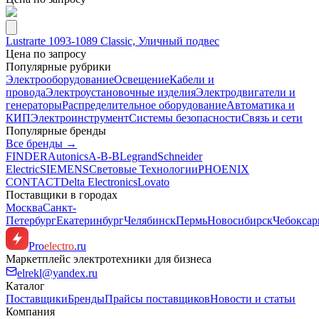
Lustrarte 1093-1089 Classic, Уличный подвес
Цена по запросу
Популярные рубрики
Электрооборудование
Освещение
Кабели и
провода
Электроустановочные изделия
Электродвигатели и
генераторы
Распределительное оборудование
Автоматика и
КИП
Электроинструмент
Системы безопасности
Связь и сети
Популярные бренды
Все бренды →
FINDER
Autonics
A-B-B
Legrand
Schneider
Electric
SIEMENS
Световые Технологии
PHOENIX
CONTACT
Delta Electronics
Lovato
Поставщики в городах
Москва
Санкт-
Петербург
Екатеринбург
Челябинск
Пермь
Новосибирск
Чебокса
Pro
electro
.ru
Маркетплейс электротехники для бизнеса
elrekl@yandex.ru
Каталог
Поставщики
Бренды
Прайсы поставщиков
Новости и статьи
Компания