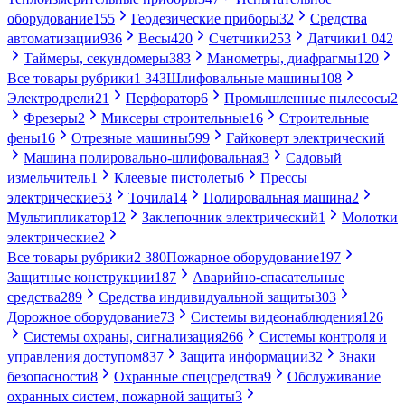
оборудование
155
Геодезические приборы
32
Средства
автоматизации
936
Весы
420
Счетчики
253
Датчики
1 042
Таймеры, секундомеры
383
Манометры, диафрагмы
120
Все товары рубрики
1 343
Шлифовальные машины
108
Электродрели
21
Перфоратор
6
Промышленные пылесосы
2
Фрезеры
2
Миксеры строительные
16
Строительные
фены
16
Отрезные машины
599
Гайковерт электрический
Машина полировально-шлифовальная
3
Садовый
измельчитель
1
Клеевые пистолеты
6
Прессы
электрические
53
Точила
14
Полировальная машина
2
Мультипликатор
12
Заклепочник электрический
1
Молотки
электрические
2
Все товары рубрики
2 380
Пожарное оборудование
197
Защитные конструкции
187
Аварийно-спасательные
средства
289
Средства индивидуальной защиты
303
Дорожное оборудование
73
Системы видеонаблюдения
126
Системы охраны, сигнализация
266
Системы контроля и
управления доступом
837
Защита информации
32
Знаки
безопасности
8
Охранные спецсредства
9
Обслуживание
охранных систем, пожарной защиты
3