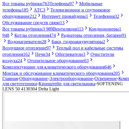
Все товары рубрики
763
Телефоны
97
Мобильные
телефоны
185
АТС
3
Телевизионное и спутниковое
оборудование
212
Интернет провайдеры
1
Телефония
32
Обслуживание средств связи
13
Все товары рубрики
3 989
Вентиляция
113
Кондиционеры
1
948
Котлы отопления
474
Радиаторы отопления, батареи
91
Водонагреватели
28
Баки, гидроаккумуляторы
2
Воздушное отопление
97
Теплый пол и кабельные системы
отопления
162
Печи
34
Обогреватели
3
Очистители
воздуха
24
Отопительное оборудование
63
Комплектующие для климатического оборудования
646
Монтаж и обслуживание климатического оборудования
205
Главная
›
Оборудование
›
Электрооборудование
›
Освещение
›
Комп
для светотехники
›
Кронштейн для светильника
›
SOFTENING
LENS 50 4130304 Delta Light