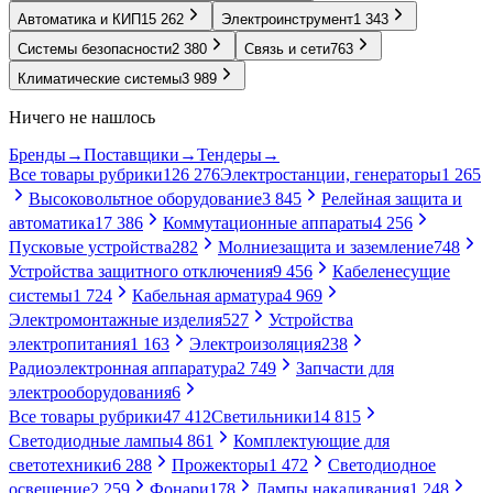
Автоматика и КИП
15 262
Электроинструмент
1 343
Системы безопасности
2 380
Связь и сети
763
Климатические системы
3 989
Ничего не нашлось
Бренды
→
Поставщики
→
Тендеры
→
Все товары рубрики
126 276
Электростанции, генераторы
1 265
Высоковольтное оборудование
3 845
Релейная защита и
автоматика
17 386
Коммутационные аппараты
4 256
Пусковые устройства
282
Молниезащита и заземление
748
Устройства защитного отключения
9 456
Кабеленесущие
системы
1 724
Кабельная арматура
4 969
Электромонтажные изделия
527
Устройства
электропитания
1 163
Электроизоляция
238
Радиоэлектронная аппаратура
2 749
Запчасти для
электрооборудования
6
Все товары рубрики
47 412
Светильники
14 815
Светодиодные лампы
4 861
Комплектующие для
светотехники
6 288
Прожекторы
1 472
Светодиодное
освещение
2 259
Фонари
178
Лампы накаливания
1 248