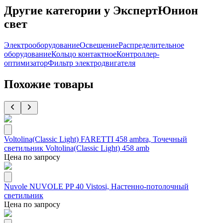
Другие категории у ЭкспертЮнион
свет
Электрооборудование
Освещение
Распределительное
оборудование
Кольцо контактное
Контроллер-
оптимизатор
Фильтр электродвигателя
Похожие товары
Voltolina(Classic Light) FARETTI 458 ambra, Точечный
светильник Voltolina(Classic Light) 458 amb
Цена по запросу
Nuvole NUVOLE PP 40 Vistosi, Настенно-потолочный
светильник
Цена по запросу