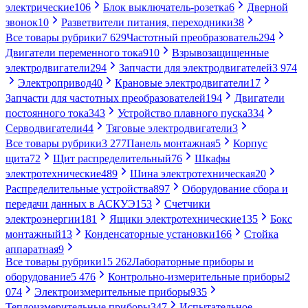
электрические
106
Блок выключатель-розетка
6
Дверной
звонок
10
Разветвители питания, переходники
38
Все товары рубрики
7 629
Частотный преобразователь
294
Двигатели переменного тока
910
Взрывозащищенные
электродвигатели
294
Запчасти для электродвигателей
3 974
Электропривод
40
Крановые электродвигатели
17
Запчасти для частотных преобразователей
194
Двигатели
постоянного тока
343
Устройство плавного пуска
334
Серводвигатели
44
Тяговые электродвигатели
3
Все товары рубрики
3 277
Панель монтажная
5
Корпус
щита
72
Щит распределительный
76
Шкафы
электротехнические
489
Шина электротехническая
20
Распределительные устройства
897
Оборудование сбора и
передачи данных в АСКУЭ
153
Счетчики
электроэнергии
181
Ящики электротехнические
135
Бокс
монтажный
13
Конденсаторные установки
166
Стойка
аппаратная
9
Все товары рубрики
15 262
Лабораторные приборы и
оборудование
5 476
Контрольно-измерительные приборы
2
074
Электроизмерительные приборы
935
Теплоизмерительные приборы
347
Испытательное