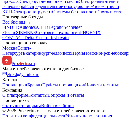
провода
Электроустановочные изделия
Электродвигатели и
генераторы
Распределительное оборудование
Автоматика и
КИП
Электроинструмент
Системы безопасности
Связь и сети
Популярные бренды
Все бренды →
FINDER
Autonics
A-B-B
Legrand
Schneider
Electric
SIEMENS
Световые Технологии
PHOENIX
CONTACT
Delta Electronics
Lovato
Поставщики в городах
Москва
Санкт-
Петербург
Екатеринбург
Челябинск
Пермь
Новосибирск
Чебокса
Pro
electro
.ru
Маркетплейс электротехники для бизнеса
elrekl@yandex.ru
Каталог
Поставщики
Бренды
Прайсы поставщиков
Новости и статьи
Компания
О платформе
Контакты
Вопросы и ответы
Поставщикам
Стать поставщиком
Войти в кабинет
© 2026 Proelectro.ru — маркетплейс электротехники
Политика конфиденциальности
Условия использования