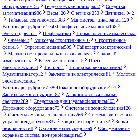
оборудование
155
Геодезические приборы
32
Средства
автоматизации
936
Весы
420
Счетчики
253
Датчики
1 042
Таймеры, секундомеры
383
Манометры, диафрагмы
120
Все товары рубрики
1 343
Шлифовальные машины
108
Электродрели
21
Перфоратор
6
Промышленные пылесосы
2
Фрезеры
2
Миксеры строительные
16
Строительные
фены
16
Отрезные машины
599
Гайковерт электрический
Машина полировально-шлифовальная
3
Садовый
измельчитель
1
Клеевые пистолеты
6
Прессы
электрические
53
Точила
14
Полировальная машина
2
Мультипликатор
12
Заклепочник электрический
1
Молотки
электрические
2
Все товары рубрики
2 380
Пожарное оборудование
197
Защитные конструкции
187
Аварийно-спасательные
средства
289
Средства индивидуальной защиты
303
Дорожное оборудование
73
Системы видеонаблюдения
126
Системы охраны, сигнализация
266
Системы контроля и
управления доступом
837
Защита информации
32
Знаки
безопасности
8
Охранные спецсредства
9
Обслуживание
охранных систем, пожарной защиты
3