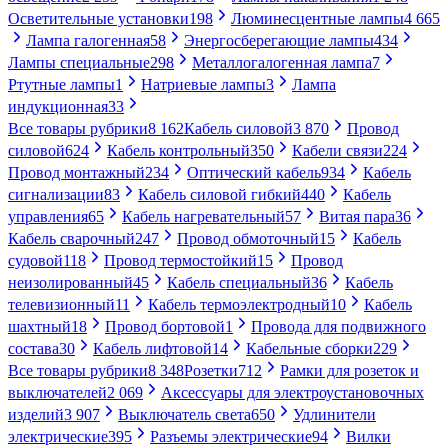
Осветительные установки
198
Люминесцентные лампы
4 665
Лампа галогенная
58
Энергосберегающие лампы
434
Лампы специальные
298
Металлогалогенная лампа
7
Ртутные лампы
1
Натриевые лампы
3
Лампа
индукционная
33
Все товары рубрики
8 162
Кабель силовой
3 870
Провод
силовой
624
Кабель контрольный
350
Кабели связи
224
Провод монтажный
234
Оптический кабель
934
Кабель
сигнализации
83
Кабель силовой гибкий
440
Кабель
управления
65
Кабель нагревательный
57
Витая пара
36
Кабель сварочный
247
Провод обмоточный
15
Кабель
судовой
118
Провод термостойкий
15
Провод
неизолированный
45
Кабель специальный
36
Кабель
телевизионный
11
Кабель термоэлектродный
10
Кабель
шахтный
18
Провод бортовой
1
Провода для подвижного
состава
30
Кабель лифтовой
14
Кабельные сборки
229
Все товары рубрики
8 348
Розетки
712
Рамки для розеток и
выключателей
2 069
Аксессуары для электроустановочных
изделий
3 907
Выключатель света
650
Удлинители
электрические
395
Разъемы электрические
94
Вилки