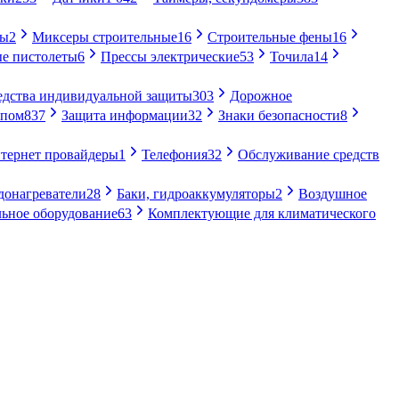
ры
2
Миксеры строительные
16
Строительные фены
16
е пистолеты
6
Прессы электрические
53
Точила
14
едства индивидуальной защиты
303
Дорожное
упом
837
Защита информации
32
Знаки безопасности
8
тернет провайдеры
1
Телефония
32
Обслуживание средств
донагреватели
28
Баки, гидроаккумуляторы
2
Воздушное
ьное оборудование
63
Комплектующие для климатического