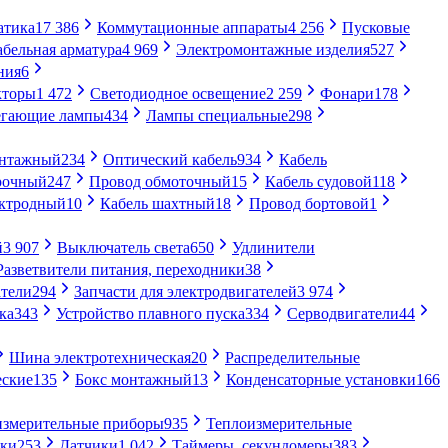
атика
17 386
Коммутационные аппараты
4 256
Пусковые
абельная арматура
4 969
Электромонтажные изделия
527
ния
6
кторы
1 472
Светодиодное освещение
2 259
Фонари
178
егающие лампы
434
Лампы специальные
298
онтажный
234
Оптический кабель
934
Кабель
рочный
247
Провод обмоточный
15
Кабель судовой
118
ектродный
10
Кабель шахтный
18
Провод бортовой
1
й
3 907
Выключатель света
650
Удлинители
Разветвители питания, переходники
38
тели
294
Запчасти для электродвигателей
3 974
ка
343
Устройство плавного пуска
334
Серводвигатели
44
Шина электротехническая
20
Распределительные
еские
135
Бокс монтажный
13
Конденсаторные установки
166
измерительные приборы
935
Теплоизмерительные
ики
253
Датчики
1 042
Таймеры, секундомеры
383