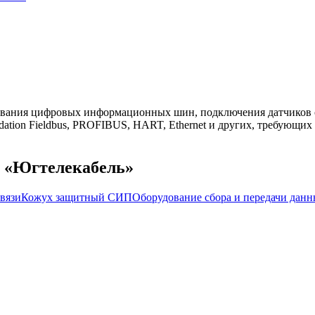
ования цифровых информационных шин, подключения датчиков 
dation Fieldbus, PROFIBUS, HART, Ethernet и других, требующих
м «Югтелекабель»
вязи
Кожух защитный СИП
Оборудование сбора и передачи да