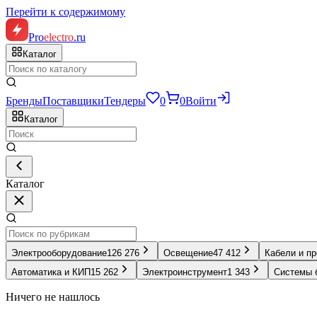
Перейти к содержимому
Pro
electro
.ru
Каталог
Бренды
Поставщики
Тендеры
0
0
Войти
Каталог
Каталог
Электрооборудование
126 276
Освещение
47 412
Кабели и п
Автоматика и КИП
15 262
Электроинструмент
1 343
Системы 
Ничего не нашлось