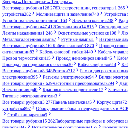
Бренды
→
Поставщики
→
Тендеры
→
Все товары рубрики
126 276
Электростанции, генераторы
1 265
устройства
282
Молниезащита и заземление
748
Устройства
Устройства электропитания
1 163
Электроизоляция
238
Ради
Все товары рубрики
47 412
Светильники
14 815
Светодиодные
Лампы накаливания
1 248
Осветительные установки
198
Лю
Металлогалогенная лампа
7
Ртутные лампы
1
Натриевые ла
Все товары рубрики
8 162
Кабель силовой
3 870
Провод силов
сигнализации
83
Кабель силовой гибкий
440
Кабель управл
Провод термостойкий
15
Провод неизолированный
45
Кабе
Провода для подвижного состава
30
Кабель лифтовой
14
Ка
Все товары рубрики
8 348
Розетки
712
Рамки для розеток и вы
электрические
395
Разъемы электрические
94
Вилки электри
Все товары рубрики
7 629
Частотный преобразователь
294
Дви
Электропривод
40
Крановые электродвигатели
17
Запчасти 
Тяговые электродвигатели
3
Все товары рубрики
3 277
Панель монтажная
5
Корпус щита
72
устройства
897
Оборудование сбора и передачи данных в А
Стойка аппаратная
9
Все товары рубрики
15 262
Лабораторные приборы и оборудова
приборы
347
Испытательное оборудование
155
Геодезическ