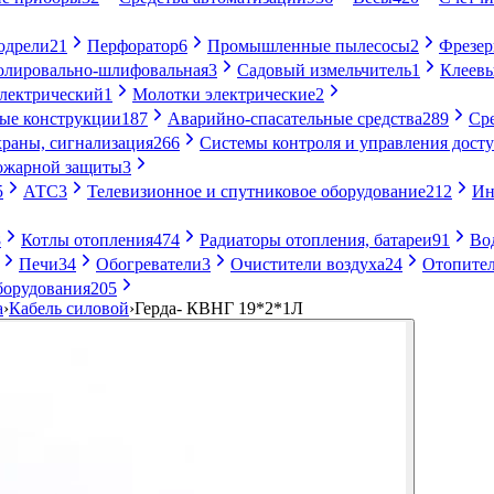
одрели
21
Перфоратор
6
Промышленные пылесосы
2
Фрезе
лировально-шлифовальная
3
Садовый измельчитель
1
Клеевы
электрический
1
Молотки электрические
2
ые конструкции
187
Аварийно-спасательные средства
289
Ср
раны, сигнализация
266
Системы контроля и управления дост
ожарной защиты
3
5
АТС
3
Телевизионное и спутниковое оборудование
212
Ин
8
Котлы отопления
474
Радиаторы отопления, батареи
91
Во
Печи
34
Обогреватели
3
Очистители воздуха
24
Отопител
борудования
205
а
›
Кабель силовой
›
Герда- КВНГ 19*2*1Л