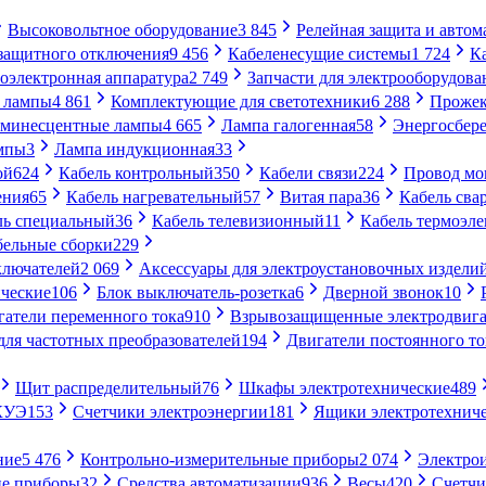
Высоковольтное оборудование
3 845
Релейная защита и автом
 защитного отключения
9 456
Кабеленесущие системы
1 724
К
оэлектронная аппаратура
2 749
Запчасти для электрооборудова
 лампы
4 861
Комплектующие для светотехники
6 288
Проже
минесцентные лампы
4 665
Лампа галогенная
58
Энергосбер
мпы
3
Лампа индукционная
33
ой
624
Кабель контрольный
350
Кабели связи
224
Провод м
ения
65
Кабель нагревательный
57
Витая пара
36
Кабель сва
ль специальный
36
Кабель телевизионный
11
Кабель термоэл
бельные сборки
229
ключателей
2 069
Аксессуары для электроустановочных издели
ческие
106
Блок выключатель-розетка
6
Дверной звонок
10
гатели переменного тока
910
Взрывозащищенные электродвига
для частотных преобразователей
194
Двигатели постоянного то
Щит распределительный
76
Шкафы электротехнические
489
СКУЭ
153
Счетчики электроэнергии
181
Ящики электротехнич
ние
5 476
Контрольно-измерительные приборы
2 074
Электро
ие приборы
32
Средства автоматизации
936
Весы
420
Счетч