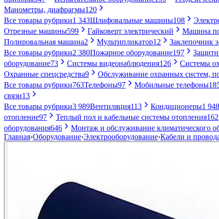
Манометры, диафрагмы
120
Все товары рубрики
1 343
Шлифовальные машины
108
Электр
Отрезные машины
599
Гайковерт электрический
Машина по
Полировальная машина
2
Мультипликатор
12
Заклепочник 
Все товары рубрики
2 380
Пожарное оборудование
197
Защитн
оборудование
73
Системы видеонаблюдения
126
Системы ох
Охранные спецсредства
9
Обслуживание охранных систем, п
Все товары рубрики
763
Телефоны
97
Мобильные телефоны
18
связи
13
Все товары рубрики
3 989
Вентиляция
113
Кондиционеры
1 94
отопление
97
Теплый пол и кабельные системы отопления
162
оборудования
646
Монтаж и обслуживание климатического о
Главная
›
Оборудование
›
Электрооборудование
›
Кабели и провод