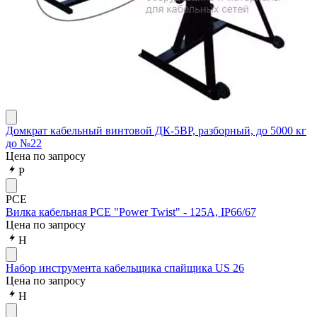
Домкрат кабельный винтовой ДК-5ВР, разборный, до 5000 кг
до №22
Цена по запросу
P
PCE
Вилка кабельная PCE "Power Twist" - 125A, IP66/67
Цена по запросу
Н
Набор инструмента кабельщика спайщика US 26
Цена по запросу
Н