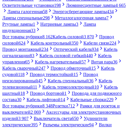
Осветительные установки
198
Люминесцентные лампы
4 665
Лампа галогенная
58
Энергосберегающие лампы
434
Лампы специальные
298
Металлогалогенная лампа
7
Ртутные лампы
1
Натриевые лампы
3
Лампа
индукционная
33
Все товары рубрики
8 162
Кабель силовой
3 870
Провод
силовой
624
Кабель контрольный
350
Кабели связи
224
Провод монтажный
234
Оптический кабель
934
Кабель
сигнализации
83
Кабель силовой гибкий
440
Кабель
управления
65
Кабель нагревательный
57
Витая пара
36
Кабель сварочный
247
Провод обмоточный
15
Кабель
судовой
118
Провод термостойкий
15
Провод
неизолированный
45
Кабель специальный
36
Кабель
телевизионный
11
Кабель термоэлектродный
10
Кабель
шахтный
18
Провод бортовой
1
Провода для подвижного
состава
30
Кабель лифтовой
14
Кабельные сборки
229
Все товары рубрики
8 348
Розетки
712
Рамки для розеток и
выключателей
2 069
Аксессуары для электроустановочных
изделий
3 907
Выключатель света
650
Удлинители
электрические
395
Разъемы электрические
94
Вилки