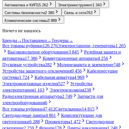
Автоматика и КИП
15 262
Электроинструмент
1 343
Системы безопасности
2 380
Связь и сети
763
Климатические системы
3 989
Ничего не нашлось
Бренды
→
Поставщики
→
Тендеры
→
Все товары рубрики
126 276
Электростанции, генераторы
1 265
Высоковольтное оборудование
3 845
Релейная защита и
автоматика
17 386
Коммутационные аппараты
4 256
Пусковые устройства
282
Молниезащита и заземление
748
Устройства защитного отключения
9 456
Кабеленесущие
системы
1 724
Кабельная арматура
4 969
Электромонтажные изделия
527
Устройства
электропитания
1 163
Электроизоляция
238
Радиоэлектронная аппаратура
2 749
Запчасти для
электрооборудования
6
Все товары рубрики
47 412
Светильники
14 815
Светодиодные лампы
4 861
Комплектующие для
светотехники
6 288
Прожекторы
1 472
Светодиодное
освещение
2 259
Фонари
178
Лампы накаливания
1 248