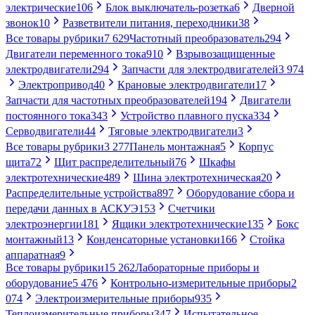
электрические
106
Блок выключатель-розетка
6
Дверной
звонок
10
Разветвители питания, переходники
38
Все товары рубрики
7 629
Частотный преобразователь
294
Двигатели переменного тока
910
Взрывозащищенные
электродвигатели
294
Запчасти для электродвигателей
3 974
Электропривод
40
Крановые электродвигатели
17
Запчасти для частотных преобразователей
194
Двигатели
постоянного тока
343
Устройство плавного пуска
334
Серводвигатели
44
Тяговые электродвигатели
3
Все товары рубрики
3 277
Панель монтажная
5
Корпус
щита
72
Щит распределительный
76
Шкафы
электротехнические
489
Шина электротехническая
20
Распределительные устройства
897
Оборудование сбора и
передачи данных в АСКУЭ
153
Счетчики
электроэнергии
181
Ящики электротехнические
135
Бокс
монтажный
13
Конденсаторные установки
166
Стойка
аппаратная
9
Все товары рубрики
15 262
Лабораторные приборы и
оборудование
5 476
Контрольно-измерительные приборы
2
074
Электроизмерительные приборы
935
Теплоизмерительные приборы
347
Испытательное