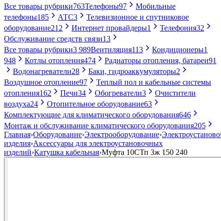
Все товары рубрики
763
Телефоны
97
Мобильные
телефоны
185
АТС
3
Телевизионное и спутниковое
оборудование
212
Интернет провайдеры
1
Телефония
32
Обслуживание средств связи
13
Все товары рубрики
3 989
Вентиляция
113
Кондиционеры
1
948
Котлы отопления
474
Радиаторы отопления, батареи
91
Водонагреватели
28
Баки, гидроаккумуляторы
2
Воздушное отопление
97
Теплый пол и кабельные системы
отопления
162
Печи
34
Обогреватели
3
Очистители
воздуха
24
Отопительное оборудование
63
Комплектующие для климатического оборудования
646
Монтаж и обслуживание климатического оборудования
205
Главная
›
Оборудование
›
Электрооборудование
›
Электроустанов
изделия
›
Аксессуары для электроустановочных
изделий
›
Катушка кабельная
›
Муфта 10СТп 3ж 150 240