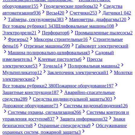
оборудование
155
Геодезические приборы
32
Средства
автоматизации
936
Весы
420
Счетчики
253
Датчики
1 042
Таймеры, секундомеры
383
Манометры, диафрагмы
120
Все товары рубрики
1 343
Шлифовальные машины
108
Электродрели
21
Перфоратор
6
Промышленные пылесосы
2
Фрезеры
2
Миксеры строительные
16
Строительные
фены
16
Отрезные машины
599
Гайковерт электрический
Машина полировально-шлифовальная
3
Садовый
измельчитель
1
Клеевые пистолеты
6
Прессы
электрические
53
Точила
14
Полировальная машина
2
Мультипликатор
12
Заклепочник электрический
1
Молотки
электрические
2
Все товары рубрики
2 380
Пожарное оборудование
197
Защитные конструкции
187
Аварийно-спасательные
средства
289
Средства индивидуальной защиты
303
Дорожное оборудование
73
Системы видеонаблюдения
126
Системы охраны, сигнализация
266
Системы контроля и
управления доступом
837
Защита информации
32
Знаки
безопасности
8
Охранные спецсредства
9
Обслуживание
охранных систем, пожарной защиты
3