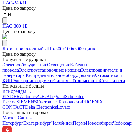
НАС-240-1Б
Цена по запросу
Н
НАС-300-1Б
Цена по запросу
Лоток проволочный ЛПр-300х100х3000 цинк
Цена по запросу
Популярные рубрики
Электрооборудование
Освещение
Кабели и
провода
Электроустановочные изделия
Электродвигатели и
генераторы
Распределительное оборудование
Автоматика и
КИП
Электроинструмент
Системы безопасности
Связь и сети
Популярные бренды
Все бренды →
FINDER
Autonics
A-B-B
Legrand
Schneider
Electric
SIEMENS
Световые Технологии
PHOENIX
CONTACT
Delta Electronics
Lovato
Поставщики в городах
Москва
Санкт-
Петербург
Екатеринбург
Челябинск
Пермь
Новосибирск
Чебокса