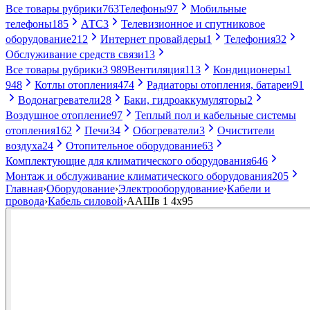
Все товары рубрики
763
Телефоны
97
Мобильные
телефоны
185
АТС
3
Телевизионное и спутниковое
оборудование
212
Интернет провайдеры
1
Телефония
32
Обслуживание средств связи
13
Все товары рубрики
3 989
Вентиляция
113
Кондиционеры
1
948
Котлы отопления
474
Радиаторы отопления, батареи
91
Водонагреватели
28
Баки, гидроаккумуляторы
2
Воздушное отопление
97
Теплый пол и кабельные системы
отопления
162
Печи
34
Обогреватели
3
Очистители
воздуха
24
Отопительное оборудование
63
Комплектующие для климатического оборудования
646
Монтаж и обслуживание климатического оборудования
205
Главная
›
Оборудование
›
Электрооборудование
›
Кабели и
провода
›
Кабель силовой
›
ААШв 1 4х95