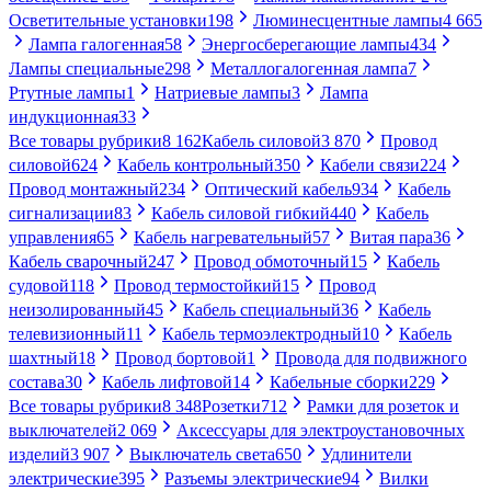
Осветительные установки
198
Люминесцентные лампы
4 665
Лампа галогенная
58
Энергосберегающие лампы
434
Лампы специальные
298
Металлогалогенная лампа
7
Ртутные лампы
1
Натриевые лампы
3
Лампа
индукционная
33
Все товары рубрики
8 162
Кабель силовой
3 870
Провод
силовой
624
Кабель контрольный
350
Кабели связи
224
Провод монтажный
234
Оптический кабель
934
Кабель
сигнализации
83
Кабель силовой гибкий
440
Кабель
управления
65
Кабель нагревательный
57
Витая пара
36
Кабель сварочный
247
Провод обмоточный
15
Кабель
судовой
118
Провод термостойкий
15
Провод
неизолированный
45
Кабель специальный
36
Кабель
телевизионный
11
Кабель термоэлектродный
10
Кабель
шахтный
18
Провод бортовой
1
Провода для подвижного
состава
30
Кабель лифтовой
14
Кабельные сборки
229
Все товары рубрики
8 348
Розетки
712
Рамки для розеток и
выключателей
2 069
Аксессуары для электроустановочных
изделий
3 907
Выключатель света
650
Удлинители
электрические
395
Разъемы электрические
94
Вилки