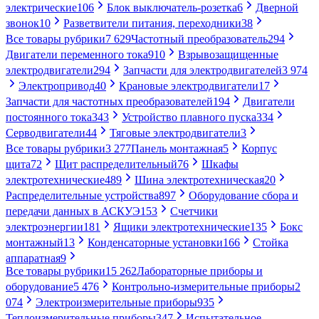
электрические
106
Блок выключатель-розетка
6
Дверной
звонок
10
Разветвители питания, переходники
38
Все товары рубрики
7 629
Частотный преобразователь
294
Двигатели переменного тока
910
Взрывозащищенные
электродвигатели
294
Запчасти для электродвигателей
3 974
Электропривод
40
Крановые электродвигатели
17
Запчасти для частотных преобразователей
194
Двигатели
постоянного тока
343
Устройство плавного пуска
334
Серводвигатели
44
Тяговые электродвигатели
3
Все товары рубрики
3 277
Панель монтажная
5
Корпус
щита
72
Щит распределительный
76
Шкафы
электротехнические
489
Шина электротехническая
20
Распределительные устройства
897
Оборудование сбора и
передачи данных в АСКУЭ
153
Счетчики
электроэнергии
181
Ящики электротехнические
135
Бокс
монтажный
13
Конденсаторные установки
166
Стойка
аппаратная
9
Все товары рубрики
15 262
Лабораторные приборы и
оборудование
5 476
Контрольно-измерительные приборы
2
074
Электроизмерительные приборы
935
Теплоизмерительные приборы
347
Испытательное