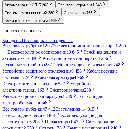
Автоматика и КИП
15 262
Электроинструмент
1 343
Системы безопасности
2 380
Связь и сети
763
Климатические системы
3 989
Ничего не нашлось
Бренды
→
Поставщики
→
Тендеры
→
Все товары рубрики
126 276
Электростанции, генераторы
1 265
Высоковольтное оборудование
3 845
Релейная защита и
автоматика
17 386
Коммутационные аппараты
4 256
Пусковые устройства
282
Молниезащита и заземление
748
Устройства защитного отключения
9 456
Кабеленесущие
системы
1 724
Кабельная арматура
4 969
Электромонтажные изделия
527
Устройства
электропитания
1 163
Электроизоляция
238
Радиоэлектронная аппаратура
2 749
Запчасти для
электрооборудования
6
Все товары рубрики
47 412
Светильники
14 815
Светодиодные лампы
4 861
Комплектующие для
светотехники
6 288
Прожекторы
1 472
Светодиодное
освещение
2 259
Фонари
178
Лампы накаливания
1 248