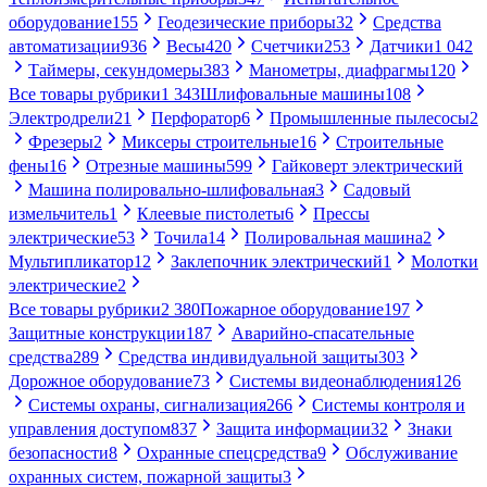
оборудование
155
Геодезические приборы
32
Средства
автоматизации
936
Весы
420
Счетчики
253
Датчики
1 042
Таймеры, секундомеры
383
Манометры, диафрагмы
120
Все товары рубрики
1 343
Шлифовальные машины
108
Электродрели
21
Перфоратор
6
Промышленные пылесосы
2
Фрезеры
2
Миксеры строительные
16
Строительные
фены
16
Отрезные машины
599
Гайковерт электрический
Машина полировально-шлифовальная
3
Садовый
измельчитель
1
Клеевые пистолеты
6
Прессы
электрические
53
Точила
14
Полировальная машина
2
Мультипликатор
12
Заклепочник электрический
1
Молотки
электрические
2
Все товары рубрики
2 380
Пожарное оборудование
197
Защитные конструкции
187
Аварийно-спасательные
средства
289
Средства индивидуальной защиты
303
Дорожное оборудование
73
Системы видеонаблюдения
126
Системы охраны, сигнализация
266
Системы контроля и
управления доступом
837
Защита информации
32
Знаки
безопасности
8
Охранные спецсредства
9
Обслуживание
охранных систем, пожарной защиты
3