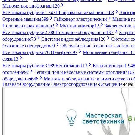
Манометры, диафрагмы
120
Все товары рубрики
1 343
Шлифовальные машины
108
Электр
Отрезные машины
599
Гайковерт электрический
Машина по
Полировальная машина
2
Мультипликатор
12
Заклепочник 
Все товары рубрики
2 380
Пожарное оборудование
197
Защитн
оборудование
73
Системы видеонаблюдения
126
Системы ох
Охранные спецсредства
9
Обслуживание охранных систем, п
Все товары рубрики
763
Телефоны
97
Мобильные телефоны
18
связи
13
Все товары рубрики
3 989
Вентиляция
113
Кондиционеры
1 94
отопление
97
Теплый пол и кабельные системы отопления
162
оборудования
646
Монтаж и обслуживание климатического о
Главная
›
Оборудование
›
Электрооборудование
›
Освещение
›
Idea