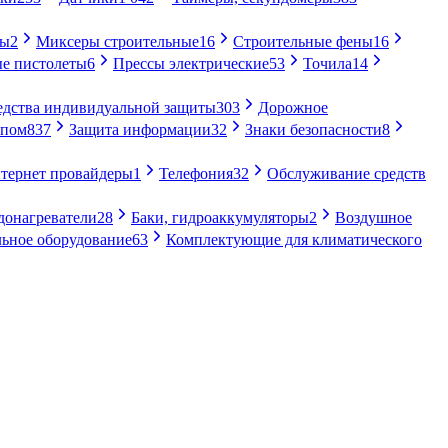
ры
2
Миксеры строительные
16
Строительные фены
16
е пистолеты
6
Прессы электрические
53
Точила
14
едства индивидуальной защиты
303
Дорожное
упом
837
Защита информации
32
Знаки безопасности
8
тернет провайдеры
1
Телефония
32
Обслуживание средств
донагреватели
28
Баки, гидроаккумуляторы
2
Воздушное
ьное оборудование
63
Комплектующие для климатического