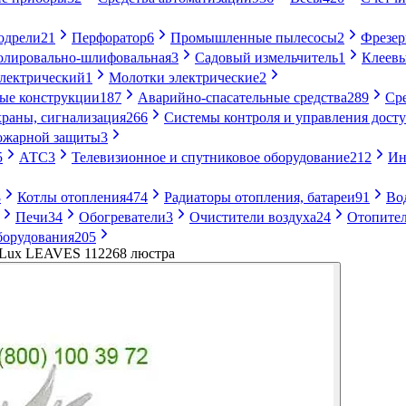
одрели
21
Перфоратор
6
Промышленные пылесосы
2
Фрезе
лировально-шлифовальная
3
Садовый измельчитель
1
Клеевы
электрический
1
Молотки электрические
2
ые конструкции
187
Аварийно-спасательные средства
289
Ср
раны, сигнализация
266
Системы контроля и управления дост
ожарной защиты
3
5
АТС
3
Телевизионное и спутниковое оборудование
212
Ин
8
Котлы отопления
474
Радиаторы отопления, батареи
91
Во
Печи
34
Обогреватели
3
Очистители воздуха
24
Отопител
борудования
205
l Lux LEAVES 112268 люстра