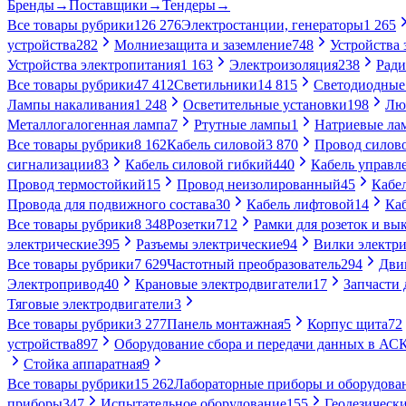
Бренды
→
Поставщики
→
Тендеры
→
Все товары рубрики
126 276
Электростанции, генераторы
1 265
устройства
282
Молниезащита и заземление
748
Устройства
Устройства электропитания
1 163
Электроизоляция
238
Ради
Все товары рубрики
47 412
Светильники
14 815
Светодиодные
Лампы накаливания
1 248
Осветительные установки
198
Лю
Металлогалогенная лампа
7
Ртутные лампы
1
Натриевые ла
Все товары рубрики
8 162
Кабель силовой
3 870
Провод силов
сигнализации
83
Кабель силовой гибкий
440
Кабель управл
Провод термостойкий
15
Провод неизолированный
45
Кабе
Провода для подвижного состава
30
Кабель лифтовой
14
Ка
Все товары рубрики
8 348
Розетки
712
Рамки для розеток и вы
электрические
395
Разъемы электрические
94
Вилки электри
Все товары рубрики
7 629
Частотный преобразователь
294
Дви
Электропривод
40
Крановые электродвигатели
17
Запчасти 
Тяговые электродвигатели
3
Все товары рубрики
3 277
Панель монтажная
5
Корпус щита
72
устройства
897
Оборудование сбора и передачи данных в А
Стойка аппаратная
9
Все товары рубрики
15 262
Лабораторные приборы и оборудова
приборы
347
Испытательное оборудование
155
Геодезическ