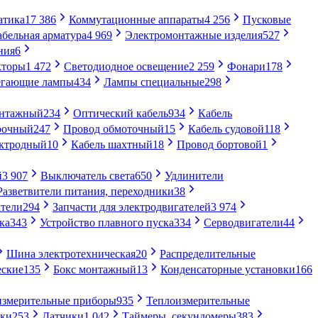
атика
17 386
Коммутационные аппараты
4 256
Пусковые
абельная арматура
4 969
Электромонтажные изделия
527
ния
6
кторы
1 472
Светодиодное освещение
2 259
Фонари
178
егающие лампы
434
Лампы специальные
298
онтажный
234
Оптический кабель
934
Кабель
рочный
247
Провод обмоточный
15
Кабель судовой
118
ектродный
10
Кабель шахтный
18
Провод бортовой
1
й
3 907
Выключатель света
650
Удлинители
Разветвители питания, переходники
38
тели
294
Запчасти для электродвигателей
3 974
ка
343
Устройство плавного пуска
334
Серводвигатели
44
Шина электротехническая
20
Распределительные
еские
135
Бокс монтажный
13
Конденсаторные установки
166
измерительные приборы
935
Теплоизмерительные
ики
253
Датчики
1 042
Таймеры, секундомеры
383