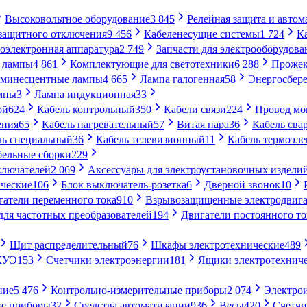
Высоковольтное оборудование
3 845
Релейная защита и автом
 защитного отключения
9 456
Кабеленесущие системы
1 724
К
оэлектронная аппаратура
2 749
Запчасти для электрооборудова
 лампы
4 861
Комплектующие для светотехники
6 288
Проже
минесцентные лампы
4 665
Лампа галогенная
58
Энергосбер
мпы
3
Лампа индукционная
33
ой
624
Кабель контрольный
350
Кабели связи
224
Провод м
ения
65
Кабель нагревательный
57
Витая пара
36
Кабель сва
ль специальный
36
Кабель телевизионный
11
Кабель термоэл
бельные сборки
229
ключателей
2 069
Аксессуары для электроустановочных издели
ческие
106
Блок выключатель-розетка
6
Дверной звонок
10
гатели переменного тока
910
Взрывозащищенные электродвига
для частотных преобразователей
194
Двигатели постоянного то
Щит распределительный
76
Шкафы электротехнические
489
СКУЭ
153
Счетчики электроэнергии
181
Ящики электротехнич
ние
5 476
Контрольно-измерительные приборы
2 074
Электро
ие приборы
32
Средства автоматизации
936
Весы
420
Счетч