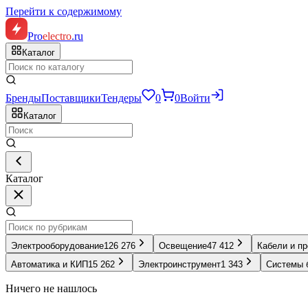
Перейти к содержимому
Pro
electro
.ru
Каталог
Бренды
Поставщики
Тендеры
0
0
Войти
Каталог
Каталог
Электрооборудование
126 276
Освещение
47 412
Кабели и п
Автоматика и КИП
15 262
Электроинструмент
1 343
Системы 
Ничего не нашлось