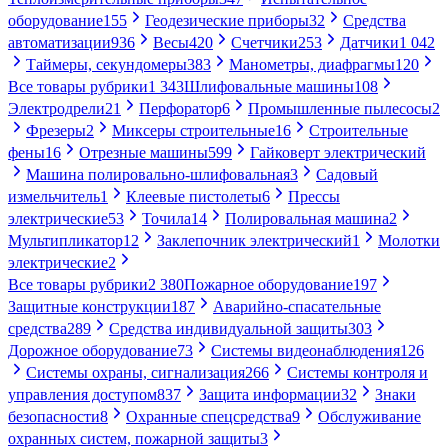
оборудование
155
Геодезические приборы
32
Средства
автоматизации
936
Весы
420
Счетчики
253
Датчики
1 042
Таймеры, секундомеры
383
Манометры, диафрагмы
120
Все товары рубрики
1 343
Шлифовальные машины
108
Электродрели
21
Перфоратор
6
Промышленные пылесосы
2
Фрезеры
2
Миксеры строительные
16
Строительные
фены
16
Отрезные машины
599
Гайковерт электрический
Машина полировально-шлифовальная
3
Садовый
измельчитель
1
Клеевые пистолеты
6
Прессы
электрические
53
Точила
14
Полировальная машина
2
Мультипликатор
12
Заклепочник электрический
1
Молотки
электрические
2
Все товары рубрики
2 380
Пожарное оборудование
197
Защитные конструкции
187
Аварийно-спасательные
средства
289
Средства индивидуальной защиты
303
Дорожное оборудование
73
Системы видеонаблюдения
126
Системы охраны, сигнализация
266
Системы контроля и
управления доступом
837
Защита информации
32
Знаки
безопасности
8
Охранные спецсредства
9
Обслуживание
охранных систем, пожарной защиты
3