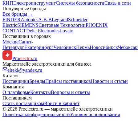
КИП
Электроинструмент
Системы безопасности
Связь и сети
Популярные бренды
Все бренды →
FINDER
Autonics
A-B-B
Legrand
Schneider
Electric
SIEMENS
Световые Технологии
PHOENIX
CONTACT
Delta Electronics
Lovato
Поставщики в городах
Москва
Санкт-
Петербург
Екатеринбург
Челябинск
Пермь
Новосибирск
Чебокса
Pro
electro
.ru
Маркетплейс электротехники для бизнеса
elrekl@yandex.ru
Каталог
Поставщики
Бренды
Прайсы поставщиков
Новости и статьи
Компания
О платформе
Контакты
Вопросы и ответы
Поставщикам
Стать поставщиком
Войти в кабинет
© 2026 Proelectro.ru — маркетплейс электротехники
Политика конфиденциальности
Условия использования