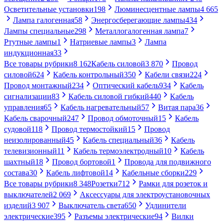
Осветительные установки
198
Люминесцентные лампы
4 665
Лампа галогенная
58
Энергосберегающие лампы
434
Лампы специальные
298
Металлогалогенная лампа
7
Ртутные лампы
1
Натриевые лампы
3
Лампа
индукционная
33
Все товары рубрики
8 162
Кабель силовой
3 870
Провод
силовой
624
Кабель контрольный
350
Кабели связи
224
Провод монтажный
234
Оптический кабель
934
Кабель
сигнализации
83
Кабель силовой гибкий
440
Кабель
управления
65
Кабель нагревательный
57
Витая пара
36
Кабель сварочный
247
Провод обмоточный
15
Кабель
судовой
118
Провод термостойкий
15
Провод
неизолированный
45
Кабель специальный
36
Кабель
телевизионный
11
Кабель термоэлектродный
10
Кабель
шахтный
18
Провод бортовой
1
Провода для подвижного
состава
30
Кабель лифтовой
14
Кабельные сборки
229
Все товары рубрики
8 348
Розетки
712
Рамки для розеток и
выключателей
2 069
Аксессуары для электроустановочных
изделий
3 907
Выключатель света
650
Удлинители
электрические
395
Разъемы электрические
94
Вилки