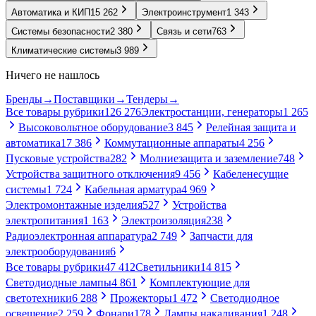
Автоматика и КИП
15 262
Электроинструмент
1 343
Системы безопасности
2 380
Связь и сети
763
Климатические системы
3 989
Ничего не нашлось
Бренды
→
Поставщики
→
Тендеры
→
Все товары рубрики
126 276
Электростанции, генераторы
1 265
Высоковольтное оборудование
3 845
Релейная защита и
автоматика
17 386
Коммутационные аппараты
4 256
Пусковые устройства
282
Молниезащита и заземление
748
Устройства защитного отключения
9 456
Кабеленесущие
системы
1 724
Кабельная арматура
4 969
Электромонтажные изделия
527
Устройства
электропитания
1 163
Электроизоляция
238
Радиоэлектронная аппаратура
2 749
Запчасти для
электрооборудования
6
Все товары рубрики
47 412
Светильники
14 815
Светодиодные лампы
4 861
Комплектующие для
светотехники
6 288
Прожекторы
1 472
Светодиодное
освещение
2 259
Фонари
178
Лампы накаливания
1 248