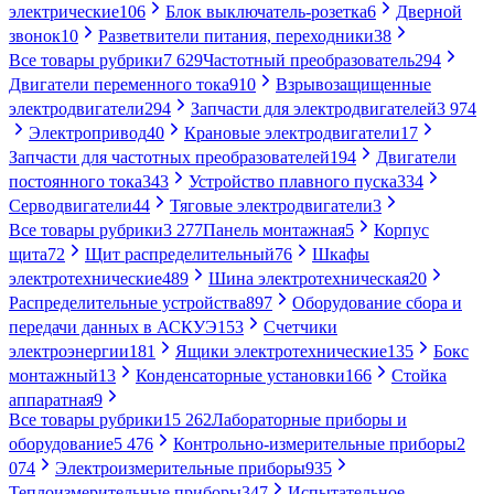
электрические
106
Блок выключатель-розетка
6
Дверной
звонок
10
Разветвители питания, переходники
38
Все товары рубрики
7 629
Частотный преобразователь
294
Двигатели переменного тока
910
Взрывозащищенные
электродвигатели
294
Запчасти для электродвигателей
3 974
Электропривод
40
Крановые электродвигатели
17
Запчасти для частотных преобразователей
194
Двигатели
постоянного тока
343
Устройство плавного пуска
334
Серводвигатели
44
Тяговые электродвигатели
3
Все товары рубрики
3 277
Панель монтажная
5
Корпус
щита
72
Щит распределительный
76
Шкафы
электротехнические
489
Шина электротехническая
20
Распределительные устройства
897
Оборудование сбора и
передачи данных в АСКУЭ
153
Счетчики
электроэнергии
181
Ящики электротехнические
135
Бокс
монтажный
13
Конденсаторные установки
166
Стойка
аппаратная
9
Все товары рубрики
15 262
Лабораторные приборы и
оборудование
5 476
Контрольно-измерительные приборы
2
074
Электроизмерительные приборы
935
Теплоизмерительные приборы
347
Испытательное