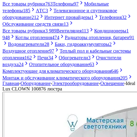
Все товары рубрики
763
Телефоны
97
Мобильные
телефоны
185
АТС
3
Телевизионное и спутниковое
оборудование
212
Интернет провайдеры
1
Телефония
32
Обслуживание средств связи
13
Все товары рубрики
3 989
Вентиляция
113
Кондиционеры
1
948
Котлы отопления
474
Радиаторы отопления, батареи
91
Водонагреватели
28
Баки, гидроаккумуляторы
2
Воздушное отопление
97
Теплый пол и кабельные системы
отопления
162
Печи
34
Обогреватели
3
Очистители
воздуха
24
Отопительное оборудование
63
Комплектующие для климатического оборудования
646
Монтаж и обслуживание климатического оборудования
205
Главная
›
Оборудование
›
Электрооборудование
›
Освещение
›
Ideal
Lux CLOWN 100876 люстра