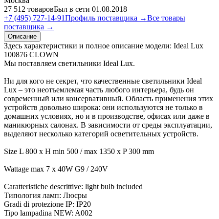
Москва
27 512 товаров
Был в сети 01.08.2018
+7 (495) 727-14-91
Профиль поставщика →
Все товары
поставщика →
Описание
Здесь характеристики и полное описание модели: Ideal Lux
100876 CLOWN
Мы поставляем светильники Ideal Lux.
Ни для кого не секрет, что качественные светильники Ideal
Lux – это неотъемлемая часть любого интерьера, будь он
современный или консервативный. Область применения этих
устройств довольно широка: они используются не только в
домашних условиях, но и в производстве, офисах или даже в
маникюрных салонах. В зависимости от среды эксплуатации,
выделяют несколько категорий осветительных устройств.
Size L 800 x H min 500 / max 1350 x P 300 mm
Wattage max 7 x 40W G9 / 240V
Caratteristiche descrittive: light bulb included
Типология ламп: Люсры
Gradi di protezione IP: IP20
Tipo lampadina NEW: A002