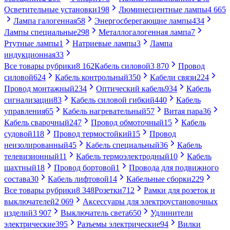
Осветительные установки
198
Люминесцентные лампы
4 665
Лампа галогенная
58
Энергосберегающие лампы
434
Лампы специальные
298
Металлогалогенная лампа
7
Ртутные лампы
1
Натриевые лампы
3
Лампа
индукционная
33
Все товары рубрики
8 162
Кабель силовой
3 870
Провод
силовой
624
Кабель контрольный
350
Кабели связи
224
Провод монтажный
234
Оптический кабель
934
Кабель
сигнализации
83
Кабель силовой гибкий
440
Кабель
управления
65
Кабель нагревательный
57
Витая пара
36
Кабель сварочный
247
Провод обмоточный
15
Кабель
судовой
118
Провод термостойкий
15
Провод
неизолированный
45
Кабель специальный
36
Кабель
телевизионный
11
Кабель термоэлектродный
10
Кабель
шахтный
18
Провод бортовой
1
Провода для подвижного
состава
30
Кабель лифтовой
14
Кабельные сборки
229
Все товары рубрики
8 348
Розетки
712
Рамки для розеток и
выключателей
2 069
Аксессуары для электроустановочных
изделий
3 907
Выключатель света
650
Удлинители
электрические
395
Разъемы электрические
94
Вилки