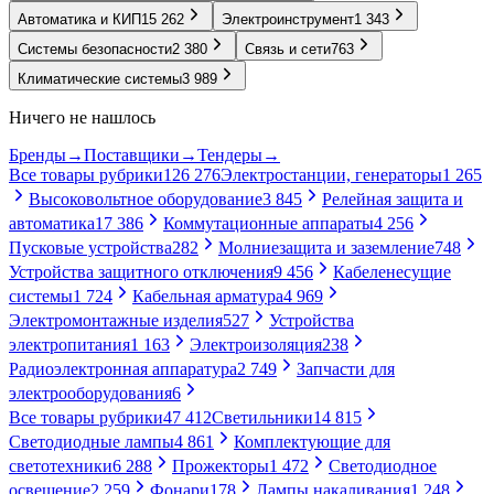
Автоматика и КИП
15 262
Электроинструмент
1 343
Системы безопасности
2 380
Связь и сети
763
Климатические системы
3 989
Ничего не нашлось
Бренды
→
Поставщики
→
Тендеры
→
Все товары рубрики
126 276
Электростанции, генераторы
1 265
Высоковольтное оборудование
3 845
Релейная защита и
автоматика
17 386
Коммутационные аппараты
4 256
Пусковые устройства
282
Молниезащита и заземление
748
Устройства защитного отключения
9 456
Кабеленесущие
системы
1 724
Кабельная арматура
4 969
Электромонтажные изделия
527
Устройства
электропитания
1 163
Электроизоляция
238
Радиоэлектронная аппаратура
2 749
Запчасти для
электрооборудования
6
Все товары рубрики
47 412
Светильники
14 815
Светодиодные лампы
4 861
Комплектующие для
светотехники
6 288
Прожекторы
1 472
Светодиодное
освещение
2 259
Фонари
178
Лампы накаливания
1 248