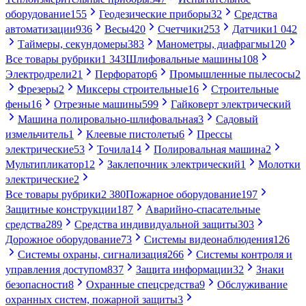
оборудование
155
Геодезические приборы
32
Средства
автоматизации
936
Весы
420
Счетчики
253
Датчики
1 042
Таймеры, секундомеры
383
Манометры, диафрагмы
120
Все товары рубрики
1 343
Шлифовальные машины
108
Электродрели
21
Перфоратор
6
Промышленные пылесосы
2
Фрезеры
2
Миксеры строительные
16
Строительные
фены
16
Отрезные машины
599
Гайковерт электрический
Машина полировально-шлифовальная
3
Садовый
измельчитель
1
Клеевые пистолеты
6
Прессы
электрические
53
Точила
14
Полировальная машина
2
Мультипликатор
12
Заклепочник электрический
1
Молотки
электрические
2
Все товары рубрики
2 380
Пожарное оборудование
197
Защитные конструкции
187
Аварийно-спасательные
средства
289
Средства индивидуальной защиты
303
Дорожное оборудование
73
Системы видеонаблюдения
126
Системы охраны, сигнализация
266
Системы контроля и
управления доступом
837
Защита информации
32
Знаки
безопасности
8
Охранные спецсредства
9
Обслуживание
охранных систем, пожарной защиты
3