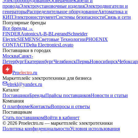
Электрооборудование
Освещение
Кабели и
провода
Электроустановочные изделия
Электродвигатели и
генераторы
Распределительное оборудование
Автоматика и
КИП
Электроинструмент
Системы безопасности
Связь и сети
Популярные бренды
Все бренды →
FINDER
Autonics
A-B-B
Legrand
Schneider
Electric
SIEMENS
Световые Технологии
PHOENIX
CONTACT
Delta Electronics
Lovato
Поставщики в городах
Москва
Санкт-
Петербург
Екатеринбург
Челябинск
Пермь
Новосибирск
Чебокса
Pro
electro
.ru
Маркетплейс электротехники для бизнеса
elrekl@yandex.ru
Каталог
Поставщики
Бренды
Прайсы поставщиков
Новости и статьи
Компания
О платформе
Контакты
Вопросы и ответы
Поставщикам
Стать поставщиком
Войти в кабинет
© 2026 Proelectro.ru — маркетплейс электротехники
Политика конфиденциальности
Условия использования