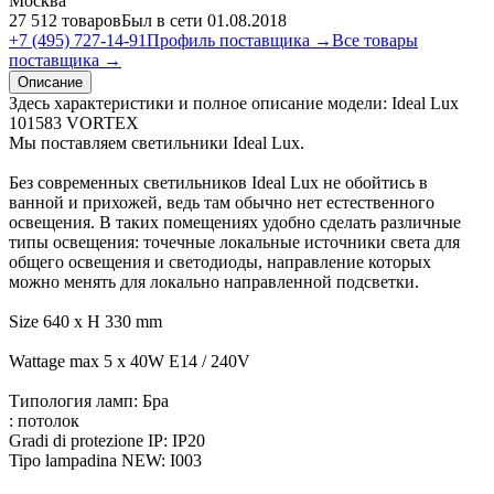
Москва
27 512 товаров
Был в сети 01.08.2018
+7 (495) 727-14-91
Профиль поставщика →
Все товары
поставщика →
Описание
Здесь характеристики и полное описание модели: Ideal Lux
101583 VORTEX
Мы поставляем светильники Ideal Lux.
Без современных светильников Ideal Lux не обойтись в
ванной и прихожей, ведь там обычно нет естественного
освещения. В таких помещениях удобно сделать различные
типы освещения: точечные локальные источники света для
общего освещения и светодиоды, направление которых
можно менять для локально направленной подсветки.
Size 640 x H 330 mm
Wattage max 5 x 40W E14 / 240V
Типология ламп: Бра
: потолок
Gradi di protezione IP: IP20
Tipo lampadina NEW: I003