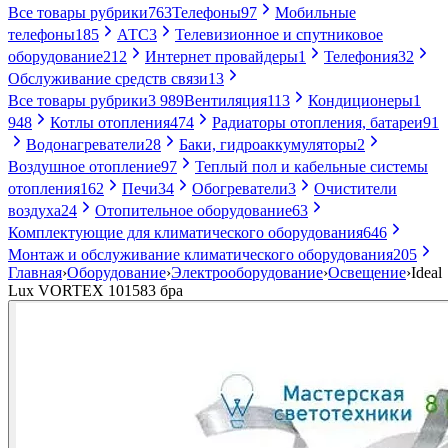
Все товары рубрики
763
Телефоны
97
Мобильные
телефоны
185
АТС
3
Телевизионное и спутниковое
оборудование
212
Интернет провайдеры
1
Телефония
32
Обслуживание средств связи
13
Все товары рубрики
3 989
Вентиляция
113
Кондиционеры
1
948
Котлы отопления
474
Радиаторы отопления, батареи
91
Водонагреватели
28
Баки, гидроаккумуляторы
2
Воздушное отопление
97
Теплый пол и кабельные системы
отопления
162
Печи
34
Обогреватели
3
Очистители
воздуха
24
Отопительное оборудование
63
Комплектующие для климатического оборудования
646
Монтаж и обслуживание климатического оборудования
205
Главная
›
Оборудование
›
Электрооборудование
›
Освещение
›
Ideal
Lux VORTEX 101583 бра