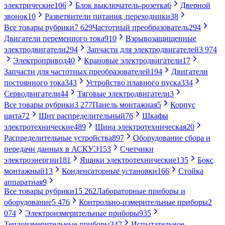
электрические
106
Блок выключатель-розетка
6
Дверной
звонок
10
Разветвители питания, переходники
38
Все товары рубрики
7 629
Частотный преобразователь
294
Двигатели переменного тока
910
Взрывозащищенные
электродвигатели
294
Запчасти для электродвигателей
3 974
Электропривод
40
Крановые электродвигатели
17
Запчасти для частотных преобразователей
194
Двигатели
постоянного тока
343
Устройство плавного пуска
334
Серводвигатели
44
Тяговые электродвигатели
3
Все товары рубрики
3 277
Панель монтажная
5
Корпус
щита
72
Щит распределительный
76
Шкафы
электротехнические
489
Шина электротехническая
20
Распределительные устройства
897
Оборудование сбора и
передачи данных в АСКУЭ
153
Счетчики
электроэнергии
181
Ящики электротехнические
135
Бокс
монтажный
13
Конденсаторные установки
166
Стойка
аппаратная
9
Все товары рубрики
15 262
Лабораторные приборы и
оборудование
5 476
Контрольно-измерительные приборы
2
074
Электроизмерительные приборы
935
Теплоизмерительные приборы
347
Испытательное