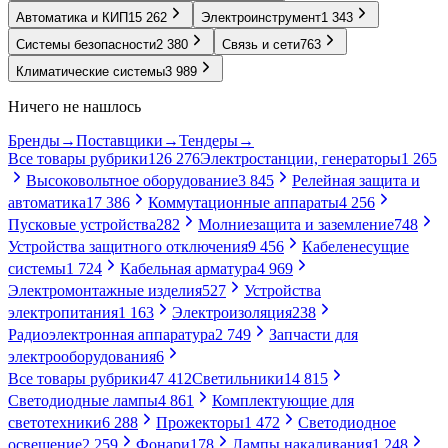
Автоматика и КИП
15 262
Электроинструмент
1 343
Системы безопасности
2 380
Связь и сети
763
Климатические системы
3 989
Ничего не нашлось
Бренды
→
Поставщики
→
Тендеры
→
Все товары рубрики
126 276
Электростанции, генераторы
1 265
Высоковольтное оборудование
3 845
Релейная защита и
автоматика
17 386
Коммутационные аппараты
4 256
Пусковые устройства
282
Молниезащита и заземление
748
Устройства защитного отключения
9 456
Кабеленесущие
системы
1 724
Кабельная арматура
4 969
Электромонтажные изделия
527
Устройства
электропитания
1 163
Электроизоляция
238
Радиоэлектронная аппаратура
2 749
Запчасти для
электрооборудования
6
Все товары рубрики
47 412
Светильники
14 815
Светодиодные лампы
4 861
Комплектующие для
светотехники
6 288
Прожекторы
1 472
Светодиодное
освещение
2 259
Фонари
178
Лампы накаливания
1 248