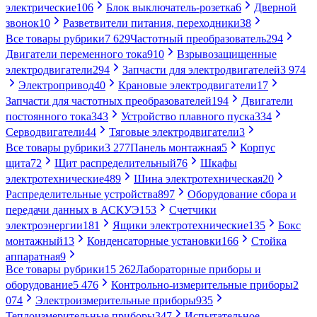
электрические
106
Блок выключатель-розетка
6
Дверной
звонок
10
Разветвители питания, переходники
38
Все товары рубрики
7 629
Частотный преобразователь
294
Двигатели переменного тока
910
Взрывозащищенные
электродвигатели
294
Запчасти для электродвигателей
3 974
Электропривод
40
Крановые электродвигатели
17
Запчасти для частотных преобразователей
194
Двигатели
постоянного тока
343
Устройство плавного пуска
334
Серводвигатели
44
Тяговые электродвигатели
3
Все товары рубрики
3 277
Панель монтажная
5
Корпус
щита
72
Щит распределительный
76
Шкафы
электротехнические
489
Шина электротехническая
20
Распределительные устройства
897
Оборудование сбора и
передачи данных в АСКУЭ
153
Счетчики
электроэнергии
181
Ящики электротехнические
135
Бокс
монтажный
13
Конденсаторные установки
166
Стойка
аппаратная
9
Все товары рубрики
15 262
Лабораторные приборы и
оборудование
5 476
Контрольно-измерительные приборы
2
074
Электроизмерительные приборы
935
Теплоизмерительные приборы
347
Испытательное