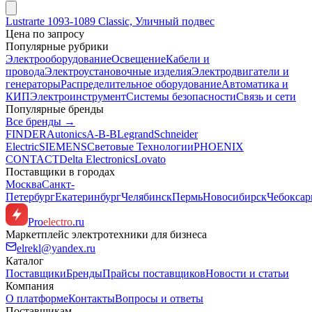
Lustrarte 1093-1089 Classic, Уличный подвес
Цена по запросу
Популярные рубрики
Электрооборудование
Освещение
Кабели и
провода
Электроустановочные изделия
Электродвигатели и
генераторы
Распределительное оборудование
Автоматика и
КИП
Электроинструмент
Системы безопасности
Связь и сети
Популярные бренды
Все бренды →
FINDER
Autonics
A-B-B
Legrand
Schneider
Electric
SIEMENS
Световые Технологии
PHOENIX
CONTACT
Delta Electronics
Lovato
Поставщики в городах
Москва
Санкт-
Петербург
Екатеринбург
Челябинск
Пермь
Новосибирск
Чебокса
Pro
electro
.ru
Маркетплейс электротехники для бизнеса
elrekl@yandex.ru
Каталог
Поставщики
Бренды
Прайсы поставщиков
Новости и статьи
Компания
О платформе
Контакты
Вопросы и ответы
Поставщикам