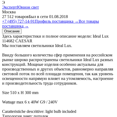
Э
ЭкспертЮнион свет
Москва
27 512 товаров
Был в сети 01.08.2018
+7 (495) 727-14-91
Профиль поставщика →
Все товары
поставщика →
Описание
Здесь характеристики и полное описание модели: Ideal Lux
114682 CAESAR
Мы поставляем светильники Ideal Lux.
Ввиду большого количества сфер применения на российском
рынке широко распространены светильники Ideal Lux разных
конструкций. Мощные изделия особенно актуальны для
производственных и других объектов, равномерно направляя
световой поток по всей площади помещения, так как уровень
освещенности напрямую влияет на утомляемость, настроение
и производительность труда сотрудников.
Size 510 x H 300 mm
Wattage max 6 x 40W G9 / 240V
Caratteristiche descrittive: light bulb included
Типология ламп: потолок