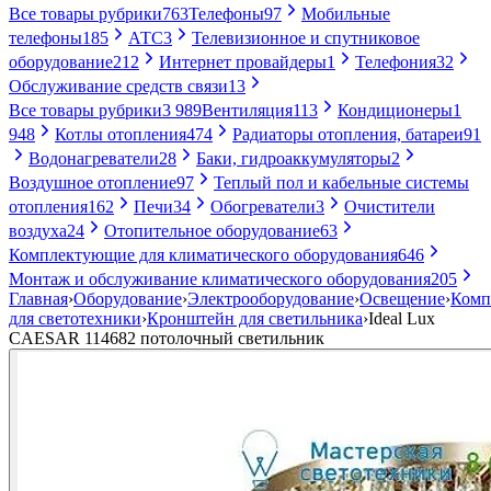
Все товары рубрики
763
Телефоны
97
Мобильные
телефоны
185
АТС
3
Телевизионное и спутниковое
оборудование
212
Интернет провайдеры
1
Телефония
32
Обслуживание средств связи
13
Все товары рубрики
3 989
Вентиляция
113
Кондиционеры
1
948
Котлы отопления
474
Радиаторы отопления, батареи
91
Водонагреватели
28
Баки, гидроаккумуляторы
2
Воздушное отопление
97
Теплый пол и кабельные системы
отопления
162
Печи
34
Обогреватели
3
Очистители
воздуха
24
Отопительное оборудование
63
Комплектующие для климатического оборудования
646
Монтаж и обслуживание климатического оборудования
205
Главная
›
Оборудование
›
Электрооборудование
›
Освещение
›
Комп
для светотехники
›
Кронштейн для светильника
›
Ideal Lux
CAESAR 114682 потолочный светильник