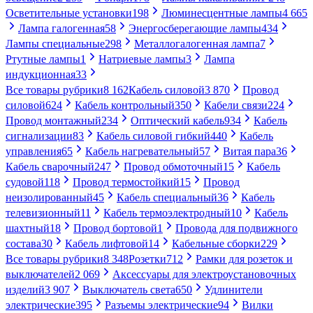
Осветительные установки
198
Люминесцентные лампы
4 665
Лампа галогенная
58
Энергосберегающие лампы
434
Лампы специальные
298
Металлогалогенная лампа
7
Ртутные лампы
1
Натриевые лампы
3
Лампа
индукционная
33
Все товары рубрики
8 162
Кабель силовой
3 870
Провод
силовой
624
Кабель контрольный
350
Кабели связи
224
Провод монтажный
234
Оптический кабель
934
Кабель
сигнализации
83
Кабель силовой гибкий
440
Кабель
управления
65
Кабель нагревательный
57
Витая пара
36
Кабель сварочный
247
Провод обмоточный
15
Кабель
судовой
118
Провод термостойкий
15
Провод
неизолированный
45
Кабель специальный
36
Кабель
телевизионный
11
Кабель термоэлектродный
10
Кабель
шахтный
18
Провод бортовой
1
Провода для подвижного
состава
30
Кабель лифтовой
14
Кабельные сборки
229
Все товары рубрики
8 348
Розетки
712
Рамки для розеток и
выключателей
2 069
Аксессуары для электроустановочных
изделий
3 907
Выключатель света
650
Удлинители
электрические
395
Разъемы электрические
94
Вилки