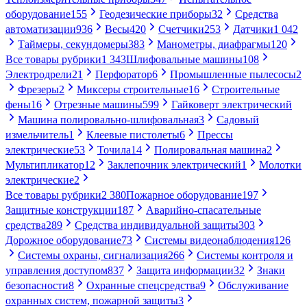
оборудование
155
Геодезические приборы
32
Средства
автоматизации
936
Весы
420
Счетчики
253
Датчики
1 042
Таймеры, секундомеры
383
Манометры, диафрагмы
120
Все товары рубрики
1 343
Шлифовальные машины
108
Электродрели
21
Перфоратор
6
Промышленные пылесосы
2
Фрезеры
2
Миксеры строительные
16
Строительные
фены
16
Отрезные машины
599
Гайковерт электрический
Машина полировально-шлифовальная
3
Садовый
измельчитель
1
Клеевые пистолеты
6
Прессы
электрические
53
Точила
14
Полировальная машина
2
Мультипликатор
12
Заклепочник электрический
1
Молотки
электрические
2
Все товары рубрики
2 380
Пожарное оборудование
197
Защитные конструкции
187
Аварийно-спасательные
средства
289
Средства индивидуальной защиты
303
Дорожное оборудование
73
Системы видеонаблюдения
126
Системы охраны, сигнализация
266
Системы контроля и
управления доступом
837
Защита информации
32
Знаки
безопасности
8
Охранные спецсредства
9
Обслуживание
охранных систем, пожарной защиты
3