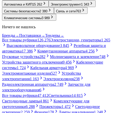
Автоматика и КИП
15 262
Электроинструмент
1 343
Системы безопасности
2 380
Связь и сети
763
Климатические системы
3 989
Ничего не нашлось
Бренды
→
Поставщики
→
Тендеры
→
Все товары рубрики
126 276
Электростанции, генераторы
1 265
Высоковольтное оборудование
3 845
Релейная защита и
автоматика
17 386
Коммутационные аппараты
4 256
Пусковые устройства
282
Молниезащита и заземление
748
Устройства защитного отключения
9 456
Кабеленесущие
системы
1 724
Кабельная арматура
4 969
Электромонтажные изделия
527
Устройства
электропитания
1 163
Электроизоляция
238
Радиоэлектронная аппаратура
2 749
Запчасти для
электрооборудования
6
Все товары рубрики
47 412
Светильники
14 815
Светодиодные лампы
4 861
Комплектующие для
светотехники
6 288
Прожекторы
1 472
Светодиодное
освещение
2 259
Фонари
178
Лампы накаливания
1 248