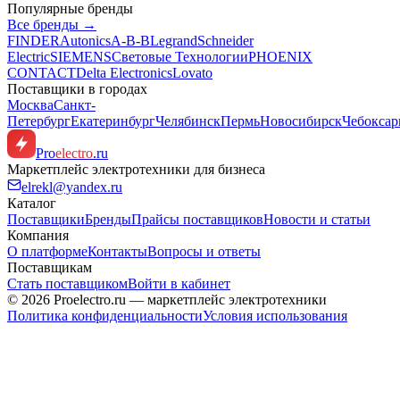
Популярные бренды
Все бренды →
FINDER
Autonics
A-B-B
Legrand
Schneider
Electric
SIEMENS
Световые Технологии
PHOENIX
CONTACT
Delta Electronics
Lovato
Поставщики в городах
Москва
Санкт-
Петербург
Екатеринбург
Челябинск
Пермь
Новосибирск
Чебокса
Pro
electro
.ru
Маркетплейс электротехники для бизнеса
elrekl@yandex.ru
Каталог
Поставщики
Бренды
Прайсы поставщиков
Новости и статьи
Компания
О платформе
Контакты
Вопросы и ответы
Поставщикам
Стать поставщиком
Войти в кабинет
© 2026 Proelectro.ru — маркетплейс электротехники
Политика конфиденциальности
Условия использования