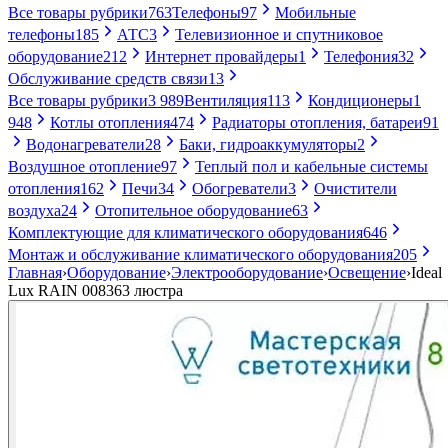
Все товары рубрики
763
Телефоны
97
Мобильные
телефоны
185
АТС
3
Телевизионное и спутниковое
оборудование
212
Интернет провайдеры
1
Телефония
32
Обслуживание средств связи
13
Все товары рубрики
3 989
Вентиляция
113
Кондиционеры
1
948
Котлы отопления
474
Радиаторы отопления, батареи
91
Водонагреватели
28
Баки, гидроаккумуляторы
2
Воздушное отопление
97
Теплый пол и кабельные системы
отопления
162
Печи
34
Обогреватели
3
Очистители
воздуха
24
Отопительное оборудование
63
Комплектующие для климатического оборудования
646
Монтаж и обслуживание климатического оборудования
205
Главная
›
Оборудование
›
Электрооборудование
›
Освещение
›
Ideal
Lux RAIN 008363 люстра