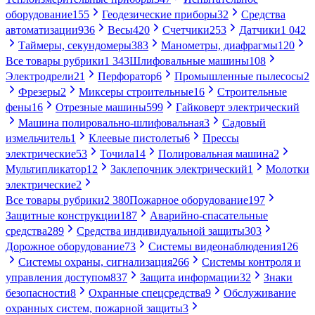
оборудование
155
Геодезические приборы
32
Средства
автоматизации
936
Весы
420
Счетчики
253
Датчики
1 042
Таймеры, секундомеры
383
Манометры, диафрагмы
120
Все товары рубрики
1 343
Шлифовальные машины
108
Электродрели
21
Перфоратор
6
Промышленные пылесосы
2
Фрезеры
2
Миксеры строительные
16
Строительные
фены
16
Отрезные машины
599
Гайковерт электрический
Машина полировально-шлифовальная
3
Садовый
измельчитель
1
Клеевые пистолеты
6
Прессы
электрические
53
Точила
14
Полировальная машина
2
Мультипликатор
12
Заклепочник электрический
1
Молотки
электрические
2
Все товары рубрики
2 380
Пожарное оборудование
197
Защитные конструкции
187
Аварийно-спасательные
средства
289
Средства индивидуальной защиты
303
Дорожное оборудование
73
Системы видеонаблюдения
126
Системы охраны, сигнализация
266
Системы контроля и
управления доступом
837
Защита информации
32
Знаки
безопасности
8
Охранные спецсредства
9
Обслуживание
охранных систем, пожарной защиты
3