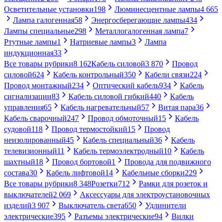
Осветительные установки
198
Люминесцентные лампы
4 665
Лампа галогенная
58
Энергосберегающие лампы
434
Лампы специальные
298
Металлогалогенная лампа
7
Ртутные лампы
1
Натриевые лампы
3
Лампа
индукционная
33
Все товары рубрики
8 162
Кабель силовой
3 870
Провод
силовой
624
Кабель контрольный
350
Кабели связи
224
Провод монтажный
234
Оптический кабель
934
Кабель
сигнализации
83
Кабель силовой гибкий
440
Кабель
управления
65
Кабель нагревательный
57
Витая пара
36
Кабель сварочный
247
Провод обмоточный
15
Кабель
судовой
118
Провод термостойкий
15
Провод
неизолированный
45
Кабель специальный
36
Кабель
телевизионный
11
Кабель термоэлектродный
10
Кабель
шахтный
18
Провод бортовой
1
Провода для подвижного
состава
30
Кабель лифтовой
14
Кабельные сборки
229
Все товары рубрики
8 348
Розетки
712
Рамки для розеток и
выключателей
2 069
Аксессуары для электроустановочных
изделий
3 907
Выключатель света
650
Удлинители
электрические
395
Разъемы электрические
94
Вилки