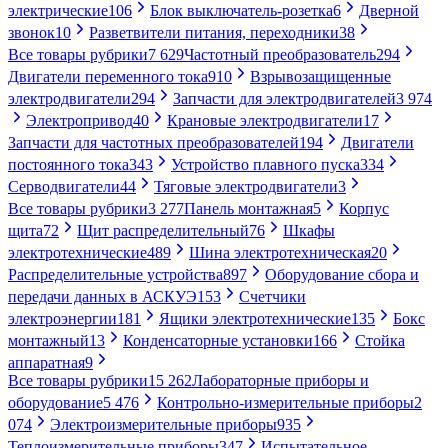
электрические
106
Блок выключатель-розетка
6
Дверной
звонок
10
Разветвители питания, переходники
38
Все товары рубрики
7 629
Частотный преобразователь
294
Двигатели переменного тока
910
Взрывозащищенные
электродвигатели
294
Запчасти для электродвигателей
3 974
Электропривод
40
Крановые электродвигатели
17
Запчасти для частотных преобразователей
194
Двигатели
постоянного тока
343
Устройство плавного пуска
334
Серводвигатели
44
Тяговые электродвигатели
3
Все товары рубрики
3 277
Панель монтажная
5
Корпус
щита
72
Щит распределительный
76
Шкафы
электротехнические
489
Шина электротехническая
20
Распределительные устройства
897
Оборудование сбора и
передачи данных в АСКУЭ
153
Счетчики
электроэнергии
181
Ящики электротехнические
135
Бокс
монтажный
13
Конденсаторные установки
166
Стойка
аппаратная
9
Все товары рубрики
15 262
Лабораторные приборы и
оборудование
5 476
Контрольно-измерительные приборы
2
074
Электроизмерительные приборы
935
Теплоизмерительные приборы
347
Испытательное