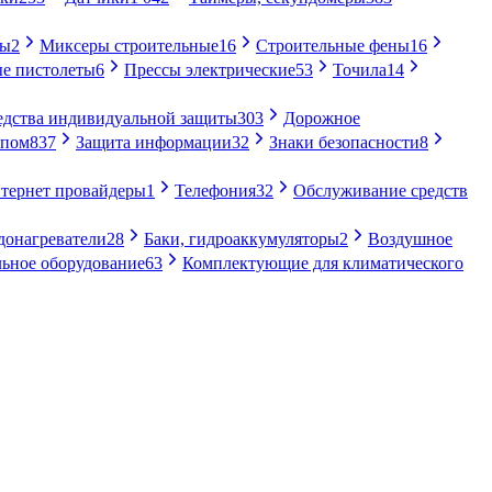
ры
2
Миксеры строительные
16
Строительные фены
16
е пистолеты
6
Прессы электрические
53
Точила
14
едства индивидуальной защиты
303
Дорожное
упом
837
Защита информации
32
Знаки безопасности
8
тернет провайдеры
1
Телефония
32
Обслуживание средств
донагреватели
28
Баки, гидроаккумуляторы
2
Воздушное
ьное оборудование
63
Комплектующие для климатического