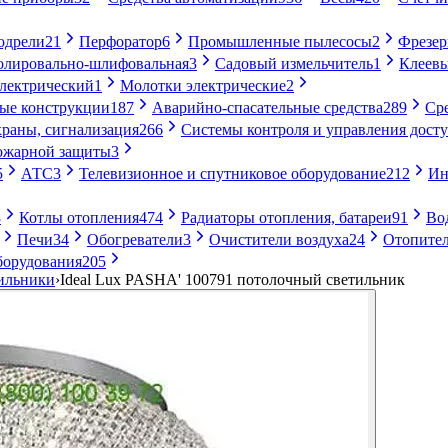
одрели
21
Перфоратор
6
Промышленные пылесосы
2
Фрезе
лировально-шлифовальная
3
Садовый измельчитель
1
Клеевы
электрический
1
Молотки электрические
2
ые конструкции
187
Аварийно-спасательные средства
289
Ср
раны, сигнализация
266
Системы контроля и управления дост
ожарной защиты
3
5
АТС
3
Телевизионное и спутниковое оборудование
212
Ин
8
Котлы отопления
474
Радиаторы отопления, батареи
91
Во
Печи
34
Обогреватели
3
Очистители воздуха
24
Отопител
борудования
205
ильники
›
Ideal Lux PASHA' 100791 потолочный светильник