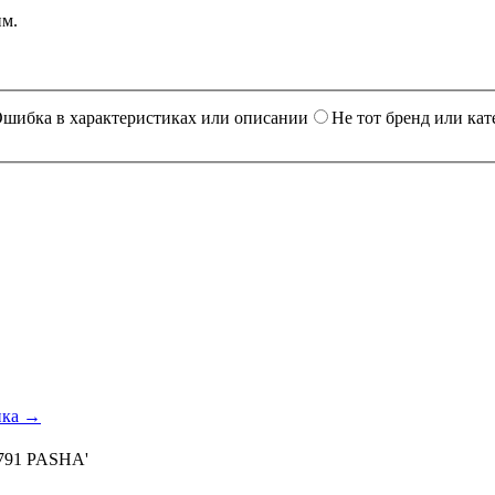
им.
шибка в характеристиках или описании
Не тот бренд или кат
ика →
0791 PASHA'