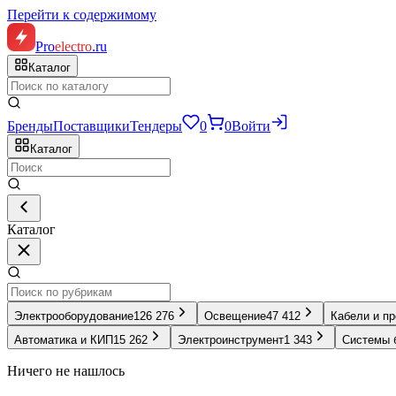
Перейти к содержимому
Pro
electro
.ru
Каталог
Бренды
Поставщики
Тендеры
0
0
Войти
Каталог
Каталог
Электрооборудование
126 276
Освещение
47 412
Кабели и п
Автоматика и КИП
15 262
Электроинструмент
1 343
Системы 
Ничего не нашлось