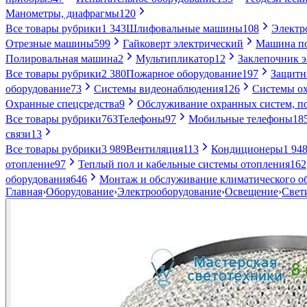
Манометры, диафрагмы
120
Все товары рубрики
1 343
Шлифовальные машины
108
Электр
Отрезные машины
599
Гайковерт электрический
Машина по
Полировальная машина
2
Мультипликатор
12
Заклепочник 
Все товары рубрики
2 380
Пожарное оборудование
197
Защитн
оборудование
73
Системы видеонаблюдения
126
Системы ох
Охранные спецсредства
9
Обслуживание охранных систем, п
Все товары рубрики
763
Телефоны
97
Мобильные телефоны
18
связи
13
Все товары рубрики
3 989
Вентиляция
113
Кондиционеры
1 94
отопление
97
Теплый пол и кабельные системы отопления
162
оборудования
646
Монтаж и обслуживание климатического о
Главная
›
Оборудование
›
Электрооборудование
›
Освещение
›
Свет