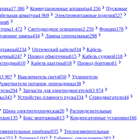
атика
17 386
Коммутационные аппараты
4 256
Пусковые
абельная арматура
4 969
Электромонтажные изделия
527
ния
6
кторы
1 472
Светодиодное освещение
2 259
Фонари
178
егающие лампы
434
Лампы специальные
298
онтажный
234
Оптический кабель
934
Кабель
рочный
247
Провод обмоточный
15
Кабель судовой
118
ектродный
10
Кабель шахтный
18
Провод бортовой
1
й
3 907
Выключатель света
650
Удлинители
Разветвители питания, переходники
38
тели
294
Запчасти для электродвигателей
3 974
ка
343
Устройство плавного пуска
334
Серводвигатели
44
Шина электротехническая
20
Распределительные
еские
135
Бокс монтажный
13
Конденсаторные установки
166
измерительные приборы
935
Теплоизмерительные
ики
253
Датчики
1 042
Таймеры, секундомеры
383