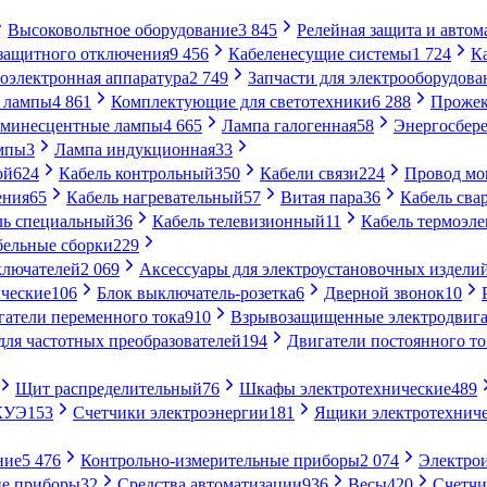
Высоковольтное оборудование
3 845
Релейная защита и автом
 защитного отключения
9 456
Кабеленесущие системы
1 724
К
оэлектронная аппаратура
2 749
Запчасти для электрооборудова
 лампы
4 861
Комплектующие для светотехники
6 288
Проже
минесцентные лампы
4 665
Лампа галогенная
58
Энергосбер
мпы
3
Лампа индукционная
33
ой
624
Кабель контрольный
350
Кабели связи
224
Провод м
ения
65
Кабель нагревательный
57
Витая пара
36
Кабель сва
ль специальный
36
Кабель телевизионный
11
Кабель термоэл
бельные сборки
229
ключателей
2 069
Аксессуары для электроустановочных издели
ческие
106
Блок выключатель-розетка
6
Дверной звонок
10
гатели переменного тока
910
Взрывозащищенные электродвига
для частотных преобразователей
194
Двигатели постоянного то
Щит распределительный
76
Шкафы электротехнические
489
СКУЭ
153
Счетчики электроэнергии
181
Ящики электротехнич
ние
5 476
Контрольно-измерительные приборы
2 074
Электро
ие приборы
32
Средства автоматизации
936
Весы
420
Счетч