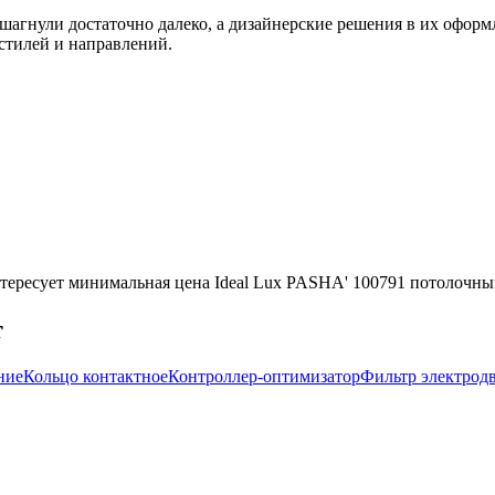
 шагнули достаточно далеко, а дизайнерские решения в их офор
стилей и направлений.
тересует минимальная цена Ideal Lux PASHA' 100791 потолочный
т
ние
Кольцо контактное
Контроллер-оптимизатор
Фильтр электрод