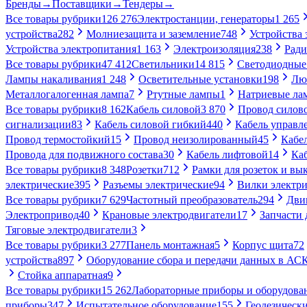
Бренды
→
Поставщики
→
Тендеры
→
Все товары рубрики
126 276
Электростанции, генераторы
1 265
устройства
282
Молниезащита и заземление
748
Устройства
Устройства электропитания
1 163
Электроизоляция
238
Ради
Все товары рубрики
47 412
Светильники
14 815
Светодиодные
Лампы накаливания
1 248
Осветительные установки
198
Лю
Металлогалогенная лампа
7
Ртутные лампы
1
Натриевые ла
Все товары рубрики
8 162
Кабель силовой
3 870
Провод силов
сигнализации
83
Кабель силовой гибкий
440
Кабель управл
Провод термостойкий
15
Провод неизолированный
45
Кабе
Провода для подвижного состава
30
Кабель лифтовой
14
Ка
Все товары рубрики
8 348
Розетки
712
Рамки для розеток и вы
электрические
395
Разъемы электрические
94
Вилки электри
Все товары рубрики
7 629
Частотный преобразователь
294
Дви
Электропривод
40
Крановые электродвигатели
17
Запчасти 
Тяговые электродвигатели
3
Все товары рубрики
3 277
Панель монтажная
5
Корпус щита
72
устройства
897
Оборудование сбора и передачи данных в А
Стойка аппаратная
9
Все товары рубрики
15 262
Лабораторные приборы и оборудова
приборы
347
Испытательное оборудование
155
Геодезическ