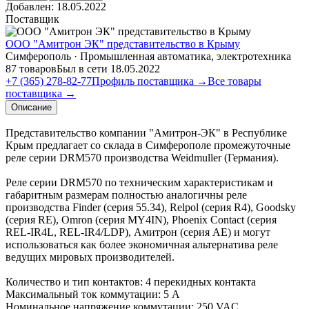
Добавлен:
18.05.2022
Поставщик
ООО "Амитрон ЭК" представительство в Крыму
Симферополь · Промышленная автоматика, электротехника
87 товаров
Был в сети 18.05.2022
+7 (365) 278-82-77
Профиль поставщика →
Все товары
поставщика →
Описание
Представительство компании "Амитрон-ЭК" в Республике
Крым предлагает со склада в Симферополе промежуточные
реле серии DRM570 производства Weidmuller (Германия).
Реле серии DRM570 по техническим характеристикам и
габаритным размерам полностью аналогичны реле
производства Finder (серия 55.34), Relpol (серия R4), Goodsky
(серия RE), Omron (серия MY4IN), Phoenix Contact (серия
REL-IR4L, REL-IR4/LDP), Амитрон (серия AE) и могут
использоваться как более экономичная альтернатива реле
ведущих мировых производителей.
Количество и тип контактов: 4 перекидных контакта
Максимальный ток коммутации: 5 А
Номинальное напряжение коммутации: 250 VAC