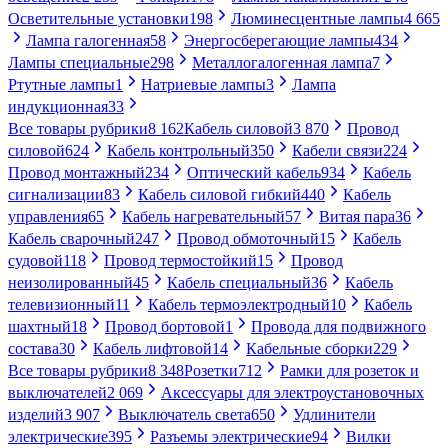
Осветительные установки
198
Люминесцентные лампы
4 665
Лампа галогенная
58
Энергосберегающие лампы
434
Лампы специальные
298
Металлогалогенная лампа
7
Ртутные лампы
1
Натриевые лампы
3
Лампа
индукционная
33
Все товары рубрики
8 162
Кабель силовой
3 870
Провод
силовой
624
Кабель контрольный
350
Кабели связи
224
Провод монтажный
234
Оптический кабель
934
Кабель
сигнализации
83
Кабель силовой гибкий
440
Кабель
управления
65
Кабель нагревательный
57
Витая пара
36
Кабель сварочный
247
Провод обмоточный
15
Кабель
судовой
118
Провод термостойкий
15
Провод
неизолированный
45
Кабель специальный
36
Кабель
телевизионный
11
Кабель термоэлектродный
10
Кабель
шахтный
18
Провод бортовой
1
Провода для подвижного
состава
30
Кабель лифтовой
14
Кабельные сборки
229
Все товары рубрики
8 348
Розетки
712
Рамки для розеток и
выключателей
2 069
Аксессуары для электроустановочных
изделий
3 907
Выключатель света
650
Удлинители
электрические
395
Разъемы электрические
94
Вилки