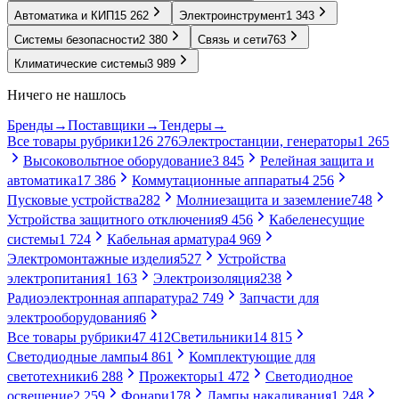
Автоматика и КИП
15 262
Электроинструмент
1 343
Системы безопасности
2 380
Связь и сети
763
Климатические системы
3 989
Ничего не нашлось
Бренды
→
Поставщики
→
Тендеры
→
Все товары рубрики
126 276
Электростанции, генераторы
1 265
Высоковольтное оборудование
3 845
Релейная защита и
автоматика
17 386
Коммутационные аппараты
4 256
Пусковые устройства
282
Молниезащита и заземление
748
Устройства защитного отключения
9 456
Кабеленесущие
системы
1 724
Кабельная арматура
4 969
Электромонтажные изделия
527
Устройства
электропитания
1 163
Электроизоляция
238
Радиоэлектронная аппаратура
2 749
Запчасти для
электрооборудования
6
Все товары рубрики
47 412
Светильники
14 815
Светодиодные лампы
4 861
Комплектующие для
светотехники
6 288
Прожекторы
1 472
Светодиодное
освещение
2 259
Фонари
178
Лампы накаливания
1 248