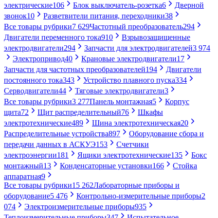
электрические
106
Блок выключатель-розетка
6
Дверной
звонок
10
Разветвители питания, переходники
38
Все товары рубрики
7 629
Частотный преобразователь
294
Двигатели переменного тока
910
Взрывозащищенные
электродвигатели
294
Запчасти для электродвигателей
3 974
Электропривод
40
Крановые электродвигатели
17
Запчасти для частотных преобразователей
194
Двигатели
постоянного тока
343
Устройство плавного пуска
334
Серводвигатели
44
Тяговые электродвигатели
3
Все товары рубрики
3 277
Панель монтажная
5
Корпус
щита
72
Щит распределительный
76
Шкафы
электротехнические
489
Шина электротехническая
20
Распределительные устройства
897
Оборудование сбора и
передачи данных в АСКУЭ
153
Счетчики
электроэнергии
181
Ящики электротехнические
135
Бокс
монтажный
13
Конденсаторные установки
166
Стойка
аппаратная
9
Все товары рубрики
15 262
Лабораторные приборы и
оборудование
5 476
Контрольно-измерительные приборы
2
074
Электроизмерительные приборы
935
Теплоизмерительные приборы
347
Испытательное