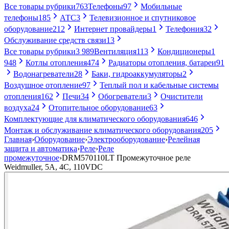
Все товары рубрики
763
Телефоны
97
Мобильные
телефоны
185
АТС
3
Телевизионное и спутниковое
оборудование
212
Интернет провайдеры
1
Телефония
32
Обслуживание средств связи
13
Все товары рубрики
3 989
Вентиляция
113
Кондиционеры
1
948
Котлы отопления
474
Радиаторы отопления, батареи
91
Водонагреватели
28
Баки, гидроаккумуляторы
2
Воздушное отопление
97
Теплый пол и кабельные системы
отопления
162
Печи
34
Обогреватели
3
Очистители
воздуха
24
Отопительное оборудование
63
Комплектующие для климатического оборудования
646
Монтаж и обслуживание климатического оборудования
205
Главная
›
Оборудование
›
Электрооборудование
›
Релейная
защита и автоматика
›
Реле
›
Реле
промежуточное
›
DRM570110LT Промежуточное реле
Weidmuller, 5А, 4С, 110VDC