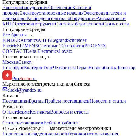
Популярные рубрики
Электрооборудование
Освещение
Кабели и
провода
Электроустановочные изделия
Электродвигатели и
генераторы
Распределительное оборудование
Автоматика и
КИП
Электроинструмент
Системы безопасности
Связь и сети
Популярные бренды
Все бренды →
FINDER
Autonics
A-B-B
Legrand
Schneider
Electric
SIEMENS
Световые Технологии
PHOENIX
CONTACT
Delta Electronics
Lovato
Поставщики в городах
Москва
Санкт-
Петербург
Екатеринбург
Челябинск
Пермь
Новосибирск
Чебокса
Pro
electro
.ru
Маркетплейс электротехники для бизнеса
elrekl@yandex.ru
Каталог
Поставщики
Бренды
Прайсы поставщиков
Новости и статьи
Компания
О платформе
Контакты
Вопросы и ответы
Поставщикам
Стать поставщиком
Войти в кабинет
© 2026 Proelectro.ru — маркетплейс электротехники
Политика конфиденциальности
Условия использования