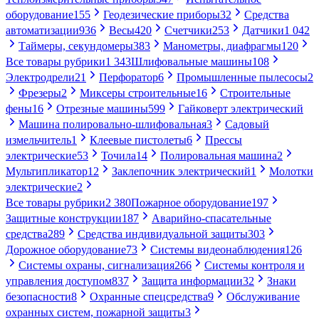
оборудование
155
Геодезические приборы
32
Средства
автоматизации
936
Весы
420
Счетчики
253
Датчики
1 042
Таймеры, секундомеры
383
Манометры, диафрагмы
120
Все товары рубрики
1 343
Шлифовальные машины
108
Электродрели
21
Перфоратор
6
Промышленные пылесосы
2
Фрезеры
2
Миксеры строительные
16
Строительные
фены
16
Отрезные машины
599
Гайковерт электрический
Машина полировально-шлифовальная
3
Садовый
измельчитель
1
Клеевые пистолеты
6
Прессы
электрические
53
Точила
14
Полировальная машина
2
Мультипликатор
12
Заклепочник электрический
1
Молотки
электрические
2
Все товары рубрики
2 380
Пожарное оборудование
197
Защитные конструкции
187
Аварийно-спасательные
средства
289
Средства индивидуальной защиты
303
Дорожное оборудование
73
Системы видеонаблюдения
126
Системы охраны, сигнализация
266
Системы контроля и
управления доступом
837
Защита информации
32
Знаки
безопасности
8
Охранные спецсредства
9
Обслуживание
охранных систем, пожарной защиты
3