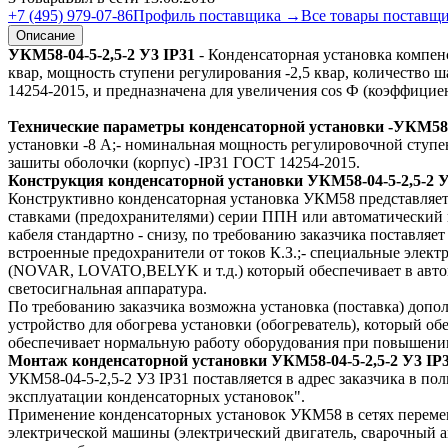
+7 (495) 979-07-86
Профиль поставщика →
Все товары поставщ
Описание
УКМ58-04-5-2,5-2 У3 IP31
- Конденсаторная установка компен
квар, мощность ступени регулирования -2,5 квар, количество 
14254-2015, и предназначена для увеличения cos Ф (коэффицие
Технические параметры конденсаторной установки -УКМ58-5
установки -8 А;- номинальная мощность регулировочной ступен
зашиты оболочки (корпус) -IP31 ГОСТ 14254-2015.
Конструкция конденсаторной установки УКМ58-04-5-2,5-2 У
Конструктивно конденсаторная установка УКМ58 представляет
ставками (предохранителями) серии ППН или автоматический 
кабеля стандартно - снизу, по требованию заказчика поставл
встроенные предохранители от токов К.З.;- специальные элек
(NOVAR, LOVATO,BELYK и т.д.) который обеспечивает в автом
светосигнальная аппаратура.
По требованию заказчика возможна установка (поставка) допол
устройство для обогрева установки (обогреватель), который о
обеспечивает нормальную работу оборудования при повышен
Монтаж конденсаторной установки УКМ58-04-5-2,5-2 У3 IP
УКМ58-04-5-2,5-2 У3 IP31 поставляется в адрес заказчика в п
эксплуатации конденсаторных установок".
Применение конденсаторных установок УКМ58 в сетях перемен
электрической машины (электрический двигатель, сварочный а