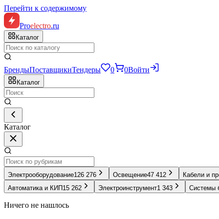
Перейти к содержимому
Pro
electro
.ru
Каталог
Бренды
Поставщики
Тендеры
0
0
Войти
Каталог
Каталог
Электрооборудование
126 276
Освещение
47 412
Кабели и п
Автоматика и КИП
15 262
Электроинструмент
1 343
Системы 
Ничего не нашлось