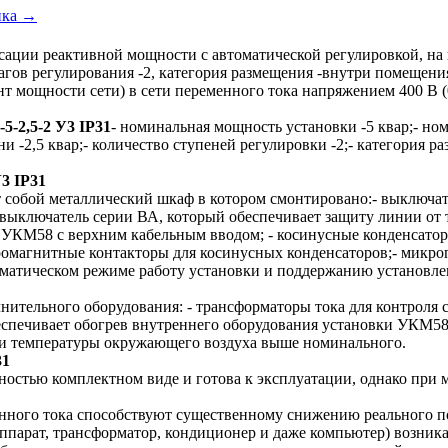
ика →
сации реактивной мощности с автоматической регулировкой, н
шагов регулирования -2, категория размещения -внутри помещен
нт мощности сети) в сети переменного тока напряжением 400 В (
-2,5-2 У3 IP31
- номинальная мощность установки -5 квар;- но
и -2,5 квар;- количество ступеней регулировки -2;- категория 
3 IP31
 собой металлический шкаф в котором смонтировано:- выключат
выключатель серии ВА, который обеспечивает защиту линии от 
яет УКМ58 с верхним кабельным вводом; - косинусные конденсат
тромагнитные контакторы для косинусных конденсаторов;- микр
атическом режиме работу установки и поддержанию установлен
нительного оборудования: - трансформаторы тока для контроля с
беспечивает обогрев внутреннего оборудования установки УКМ58
ии температуры окружающего воздуха выше номинального.
31
олностью комплектном виде и готова к эксплуатации, однако при
ного тока способствуют существенному снижению реального пот
ппарат, трансформатор, кондиционер и даже компьютер) возника