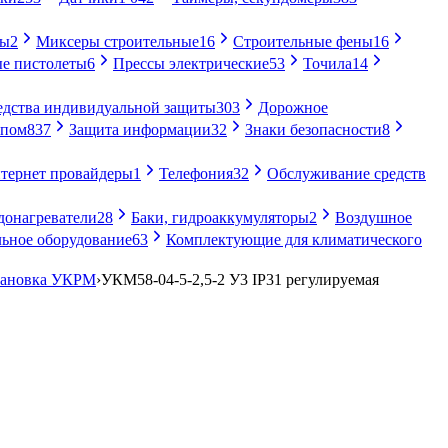
ры
2
Миксеры строительные
16
Строительные фены
16
е пистолеты
6
Прессы электрические
53
Точила
14
едства индивидуальной защиты
303
Дорожное
упом
837
Защита информации
32
Знаки безопасности
8
тернет провайдеры
1
Телефония
32
Обслуживание средств
донагреватели
28
Баки, гидроаккумуляторы
2
Воздушное
ьное оборудование
63
Комплектующие для климатического
тановка УКРМ
›
УКМ58-04-5-2,5-2 У3 IP31 регулируемая