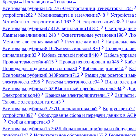
Бренды
→
Поставщики
→
Тендеры
→
Все товары рубрики
126 276
Электростанции, генераторы
1 265
устройства
282
Молниезащита и заземление
748
Устройства
Устройства электропитания
1 163
Электроизоляция
238
Ради
Все товары рубрики
47 412
Светильники
14 815
Светодиодные
Лампы накаливания
1 248
Осветительные установки
198
Лю
Металлогалогенная лампа
7
Ртутные лампы
1
Натриевые ла
Все товары рубрики
8 162
Кабель силовой
3 870
Провод силов
сигнализации
83
Кабель силовой гибкий
440
Кабель управл
Провод термостойкий
15
Провод неизолированный
45
Кабе
Провода для подвижного состава
30
Кабель лифтовой
14
Ка
Все товары рубрики
8 348
Розетки
712
Рамки для розеток и вы
электрические
395
Разъемы электрические
94
Вилки электри
Все товары рубрики
7 629
Частотный преобразователь
294
Дви
Электропривод
40
Крановые электродвигатели
17
Запчасти 
Тяговые электродвигатели
3
Все товары рубрики
3 277
Панель монтажная
5
Корпус щита
72
устройства
897
Оборудование сбора и передачи данных в А
Стойка аппаратная
9
Все товары рубрики
15 262
Лабораторные приборы и оборудова
приборы
347
Испытательное оборудование
155
Геодезическ