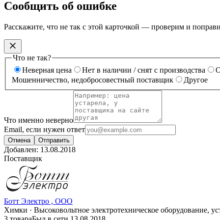
Сообщить об ошибке
Расскажите, что не так с этой карточкой — проверим и поправ
Что не так?
Неверная цена
Нет в наличии / снят с производства
О
Мошенничество, недобросовестный поставщик
Другое
Что именно неверно
Email, если нужен ответ
Отмена
Отправить
Добавлен:
13.08.2018
Поставщик
Ботт Электро , ООО
Химки · Высоковольтное электротехническое оборудование, у
3 товара
Был в сети 13.08.2018