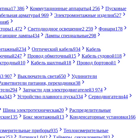
атика
17 386
Коммутационные аппараты
4 256
Пусковые
абельная арматура
4 969
Электромонтажные изделия
527
ния
6
кторы
1 472
Светодиодное освещение
2 259
Фонари
178
егающие лампы
434
Лампы специальные
298
онтажный
234
Оптический кабель
934
Кабель
рочный
247
Провод обмоточный
15
Кабель судовой
118
ектродный
10
Кабель шахтный
18
Провод бортовой
1
й
3 907
Выключатель света
650
Удлинители
Разветвители питания, переходники
38
тели
294
Запчасти для электродвигателей
3 974
ка
343
Устройство плавного пуска
334
Серводвигатели
44
Шина электротехническая
20
Распределительные
еские
135
Бокс монтажный
13
Конденсаторные установки
166
измерительные приборы
935
Теплоизмерительные
ики
253
Датчики
1 042
Таймеры, секундомеры
383