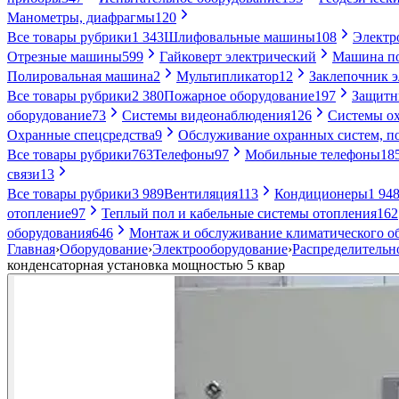
Манометры, диафрагмы
120
Все товары рубрики
1 343
Шлифовальные машины
108
Электр
Отрезные машины
599
Гайковерт электрический
Машина по
Полировальная машина
2
Мультипликатор
12
Заклепочник 
Все товары рубрики
2 380
Пожарное оборудование
197
Защитн
оборудование
73
Системы видеонаблюдения
126
Системы ох
Охранные спецсредства
9
Обслуживание охранных систем, п
Все товары рубрики
763
Телефоны
97
Мобильные телефоны
18
связи
13
Все товары рубрики
3 989
Вентиляция
113
Кондиционеры
1 94
отопление
97
Теплый пол и кабельные системы отопления
162
оборудования
646
Монтаж и обслуживание климатического о
Главная
›
Оборудование
›
Электрооборудование
›
Распределительн
конденсаторная установка мощностью 5 квар