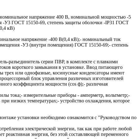
а номинальное напряжение 400 В, номинальной мощностью -5
ия -У3 ГОСТ 15150-69, степень защиты оболочки -IP31 ГОСТ
0,4 кВ)
минальное напряжение -400 В(0,4 кВ);- номинальный ток
размещения -У3 (внутри помещения) ГОСТ 15150-69;- степень
ель-разъединитель серии ПВР, в комплекте с плавкими
токов короткого замыкания в установке. Ввод питающего
оры трех или однофазные, косинусные конденсаторы имеют
опроцессорный блок управления различных изготовителей
ного коэффициента мощности (cos ф);- различная
илы тока;- измерительные приборы - амперметр, вольтметр;-
 при низких температурах;- устройство охлаждения, которое
 монтаже установки необходимо ознакомится с "Руководством по
ребления электрической энергии, так как при работе любой
ет реактивная энергия, без этой составляющей переменного