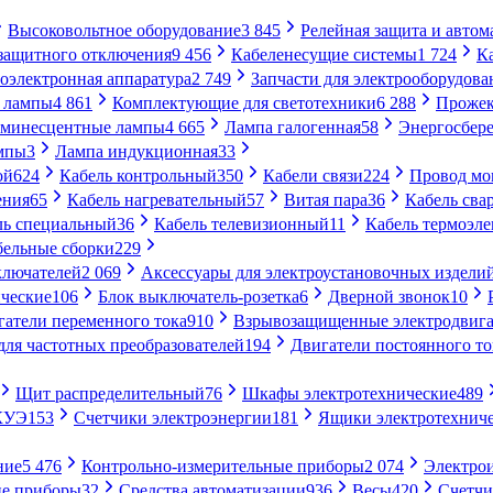
Высоковольтное оборудование
3 845
Релейная защита и автом
 защитного отключения
9 456
Кабеленесущие системы
1 724
К
оэлектронная аппаратура
2 749
Запчасти для электрооборудова
 лампы
4 861
Комплектующие для светотехники
6 288
Проже
минесцентные лампы
4 665
Лампа галогенная
58
Энергосбер
мпы
3
Лампа индукционная
33
ой
624
Кабель контрольный
350
Кабели связи
224
Провод м
ения
65
Кабель нагревательный
57
Витая пара
36
Кабель сва
ль специальный
36
Кабель телевизионный
11
Кабель термоэл
бельные сборки
229
ключателей
2 069
Аксессуары для электроустановочных издели
ческие
106
Блок выключатель-розетка
6
Дверной звонок
10
гатели переменного тока
910
Взрывозащищенные электродвига
для частотных преобразователей
194
Двигатели постоянного то
Щит распределительный
76
Шкафы электротехнические
489
СКУЭ
153
Счетчики электроэнергии
181
Ящики электротехнич
ние
5 476
Контрольно-измерительные приборы
2 074
Электро
ие приборы
32
Средства автоматизации
936
Весы
420
Счетч