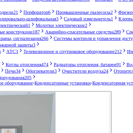
одрели
21
Перфоратор
6
Промышленные пылесосы
2
Фрезе
лировально-шлифовальная
3
Садовый измельчитель
1
Клеевы
электрический
1
Молотки электрические
2
ые конструкции
187
Аварийно-спасательные средства
289
Ср
раны, сигнализация
266
Системы контроля и управления дост
ожарной защиты
3
5
АТС
3
Телевизионное и спутниковое оборудование
212
Ин
8
Котлы отопления
474
Радиаторы отопления, батареи
91
Во
Печи
34
Обогреватели
3
Очистители воздуха
24
Отопител
борудования
205
ое оборудование
›
Конденсаторные установки
›
Конденсаторная ус