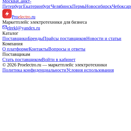
Москва
Санкт-
Петербург
Екатеринбург
Челябинск
Пермь
Новосибирск
Чебокса
Pro
electro
.ru
Маркетплейс электротехники для бизнеса
elrekl@yandex.ru
Каталог
Поставщики
Бренды
Прайсы поставщиков
Новости и статьи
Компания
О платформе
Контакты
Вопросы и ответы
Поставщикам
Стать поставщиком
Войти в кабинет
© 2026 Proelectro.ru — маркетплейс электротехники
Политика конфиденциальности
Условия использования