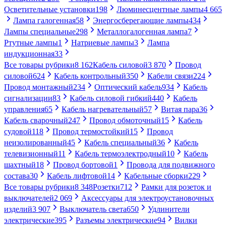
Осветительные установки
198
Люминесцентные лампы
4 665
Лампа галогенная
58
Энергосберегающие лампы
434
Лампы специальные
298
Металлогалогенная лампа
7
Ртутные лампы
1
Натриевые лампы
3
Лампа
индукционная
33
Все товары рубрики
8 162
Кабель силовой
3 870
Провод
силовой
624
Кабель контрольный
350
Кабели связи
224
Провод монтажный
234
Оптический кабель
934
Кабель
сигнализации
83
Кабель силовой гибкий
440
Кабель
управления
65
Кабель нагревательный
57
Витая пара
36
Кабель сварочный
247
Провод обмоточный
15
Кабель
судовой
118
Провод термостойкий
15
Провод
неизолированный
45
Кабель специальный
36
Кабель
телевизионный
11
Кабель термоэлектродный
10
Кабель
шахтный
18
Провод бортовой
1
Провода для подвижного
состава
30
Кабель лифтовой
14
Кабельные сборки
229
Все товары рубрики
8 348
Розетки
712
Рамки для розеток и
выключателей
2 069
Аксессуары для электроустановочных
изделий
3 907
Выключатель света
650
Удлинители
электрические
395
Разъемы электрические
94
Вилки