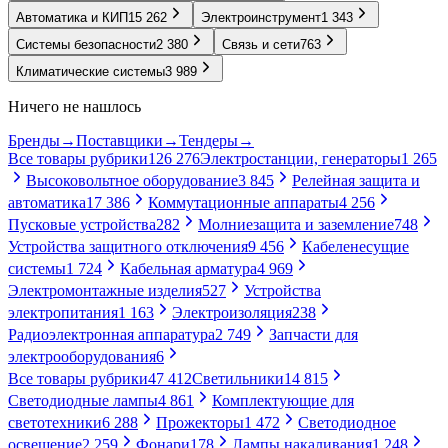
Автоматика и КИП
15 262
Электроинструмент
1 343
Системы безопасности
2 380
Связь и сети
763
Климатические системы
3 989
Ничего не нашлось
Бренды
→
Поставщики
→
Тендеры
→
Все товары рубрики
126 276
Электростанции, генераторы
1 265
Высоковольтное оборудование
3 845
Релейная защита и
автоматика
17 386
Коммутационные аппараты
4 256
Пусковые устройства
282
Молниезащита и заземление
748
Устройства защитного отключения
9 456
Кабеленесущие
системы
1 724
Кабельная арматура
4 969
Электромонтажные изделия
527
Устройства
электропитания
1 163
Электроизоляция
238
Радиоэлектронная аппаратура
2 749
Запчасти для
электрооборудования
6
Все товары рубрики
47 412
Светильники
14 815
Светодиодные лампы
4 861
Комплектующие для
светотехники
6 288
Прожекторы
1 472
Светодиодное
освещение
2 259
Фонари
178
Лампы накаливания
1 248