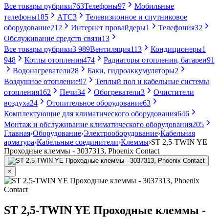
Все товары рубрики
763
Телефоны
97
Мобильные
телефоны
185
АТС
3
Телевизионное и спутниковое
оборудование
212
Интернет провайдеры
1
Телефония
32
Обслуживание средств связи
13
Все товары рубрики
3 989
Вентиляция
113
Кондиционеры
1
948
Котлы отопления
474
Радиаторы отопления, батареи
91
Водонагреватели
28
Баки, гидроаккумуляторы
2
Воздушное отопление
97
Теплый пол и кабельные системы
отопления
162
Печи
34
Обогреватели
3
Очистители
воздуха
24
Отопительное оборудование
63
Комплектующие для климатического оборудования
646
Монтаж и обслуживание климатического оборудования
205
Главная
›
Оборудование
›
Электрооборудование
›
Кабельная
арматура
›
Кабельные соединители
›
Клеммы
›
ST 2,5-TWIN YE
Проходные клеммы - 3037313, Phoenix Contact
×
ST 2,5-TWIN YE Проходные клеммы -