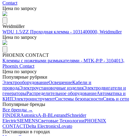
Contact
Цена по запросу
Weidmüller
WDU 1.5/ZZ Проходная клемма - 1031400000, Weidmuller
Цена по запросу
PHOENIX CONTACT
Клеммы с ножевыми размыкателями - MTK-P/P - 3104013,
Phoenix Contact
Цена по запросу
Популярные рубрики
Электрооборудование
Освещение
Кабели и
провода
Электроустановочные изделия
Электродвигатели и
генераторы
Распределительное оборудование
Автоматика и
КИП
Электроинструмент
Системы безопасности
Связь и сети
Популярные бренды
Все бренды →
FINDER
Autonics
A-B-B
Legrand
Schneider
Electric
SIEMENS
Световые Технологии
PHOENIX
CONTACT
Delta Electronics
Lovato
Поставщики в городах