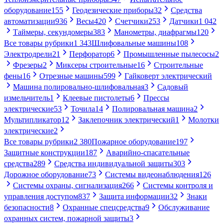
оборудование
155
Геодезические приборы
32
Средства
автоматизации
936
Весы
420
Счетчики
253
Датчики
1 042
Таймеры, секундомеры
383
Манометры, диафрагмы
120
Все товары рубрики
1 343
Шлифовальные машины
108
Электродрели
21
Перфоратор
6
Промышленные пылесосы
2
Фрезеры
2
Миксеры строительные
16
Строительные
фены
16
Отрезные машины
599
Гайковерт электрический
Машина полировально-шлифовальная
3
Садовый
измельчитель
1
Клеевые пистолеты
6
Прессы
электрические
53
Точила
14
Полировальная машина
2
Мультипликатор
12
Заклепочник электрический
1
Молотки
электрические
2
Все товары рубрики
2 380
Пожарное оборудование
197
Защитные конструкции
187
Аварийно-спасательные
средства
289
Средства индивидуальной защиты
303
Дорожное оборудование
73
Системы видеонаблюдения
126
Системы охраны, сигнализация
266
Системы контроля и
управления доступом
837
Защита информации
32
Знаки
безопасности
8
Охранные спецсредства
9
Обслуживание
охранных систем, пожарной защиты
3