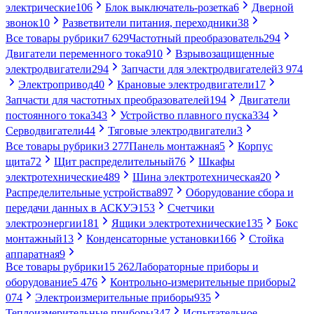
электрические
106
Блок выключатель-розетка
6
Дверной
звонок
10
Разветвители питания, переходники
38
Все товары рубрики
7 629
Частотный преобразователь
294
Двигатели переменного тока
910
Взрывозащищенные
электродвигатели
294
Запчасти для электродвигателей
3 974
Электропривод
40
Крановые электродвигатели
17
Запчасти для частотных преобразователей
194
Двигатели
постоянного тока
343
Устройство плавного пуска
334
Серводвигатели
44
Тяговые электродвигатели
3
Все товары рубрики
3 277
Панель монтажная
5
Корпус
щита
72
Щит распределительный
76
Шкафы
электротехнические
489
Шина электротехническая
20
Распределительные устройства
897
Оборудование сбора и
передачи данных в АСКУЭ
153
Счетчики
электроэнергии
181
Ящики электротехнические
135
Бокс
монтажный
13
Конденсаторные установки
166
Стойка
аппаратная
9
Все товары рубрики
15 262
Лабораторные приборы и
оборудование
5 476
Контрольно-измерительные приборы
2
074
Электроизмерительные приборы
935
Теплоизмерительные приборы
347
Испытательное