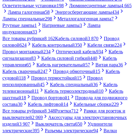
Осветительные установки
198
Люминесцентные лампы
4 665
Лампа галогенная
58
Энергосберегающие лампы
434
Лампы специальные
298
Металлогалогенная лампа
7
Ртутные лампы
1
Натриевые лампы
3
Лампа
индукционная
33
Все товары рубрики
8 162
Кабель силовой
3 870
Провод
силовой
624
Кабель контрольный
350
Кабели связи
224
Провод монтажный
234
Оптический кабель
934
Кабель
сигнализации
83
Кабель силовой гибкий
440
Кабель
управления
65
Кабель нагревательный
57
Витая пара
36
Кабель сварочный
247
Провод обмоточный
15
Кабель
судовой
118
Провод термостойкий
15
Провод
неизолированный
45
Кабель специальный
36
Кабель
телевизионный
11
Кабель термоэлектродный
10
Кабель
шахтный
18
Провод бортовой
1
Провода для подвижного
состава
30
Кабель лифтовой
14
Кабельные сборки
229
Все товары рубрики
8 348
Розетки
712
Рамки для розеток и
выключателей
2 069
Аксессуары для электроустановочных
изделий
3 907
Выключатель света
650
Удлинители
электрические
395
Разъемы электрические
94
Вилки