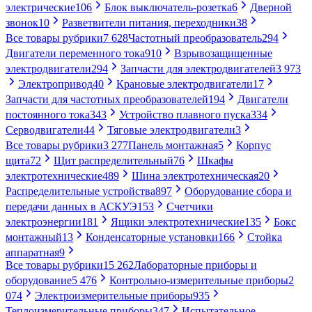
электрические
106
Блок выключатель-розетка
6
Дверной
звонок
10
Разветвители питания, переходники
38
Все товары рубрики
7 628
Частотный преобразователь
294
Двигатели переменного тока
910
Взрывозащищенные
электродвигатели
294
Запчасти для электродвигателей
3 973
Электропривод
40
Крановые электродвигатели
17
Запчасти для частотных преобразователей
194
Двигатели
постоянного тока
343
Устройство плавного пуска
334
Серводвигатели
44
Тяговые электродвигатели
3
Все товары рубрики
3 277
Панель монтажная
5
Корпус
щита
72
Щит распределительный
76
Шкафы
электротехнические
489
Шина электротехническая
20
Распределительные устройства
897
Оборудование сбора и
передачи данных в АСКУЭ
153
Счетчики
электроэнергии
181
Ящики электротехнические
135
Бокс
монтажный
13
Конденсаторные установки
166
Стойка
аппаратная
9
Все товары рубрики
15 262
Лабораторные приборы и
оборудование
5 476
Контрольно-измерительные приборы
2
074
Электроизмерительные приборы
935
Теплоизмерительные приборы
347
Испытательное