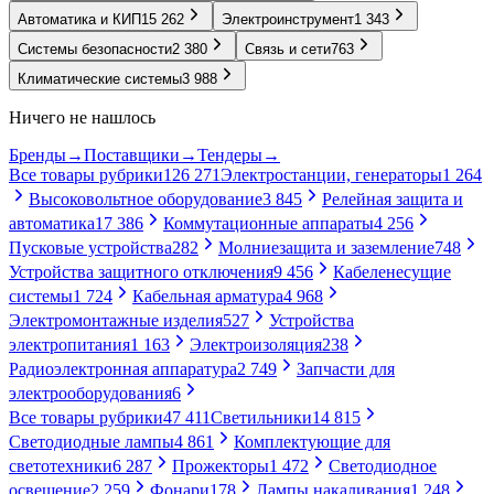
Автоматика и КИП
15 262
Электроинструмент
1 343
Системы безопасности
2 380
Связь и сети
763
Климатические системы
3 988
Ничего не нашлось
Бренды
→
Поставщики
→
Тендеры
→
Все товары рубрики
126 271
Электростанции, генераторы
1 264
Высоковольтное оборудование
3 845
Релейная защита и
автоматика
17 386
Коммутационные аппараты
4 256
Пусковые устройства
282
Молниезащита и заземление
748
Устройства защитного отключения
9 456
Кабеленесущие
системы
1 724
Кабельная арматура
4 968
Электромонтажные изделия
527
Устройства
электропитания
1 163
Электроизоляция
238
Радиоэлектронная аппаратура
2 749
Запчасти для
электрооборудования
6
Все товары рубрики
47 411
Светильники
14 815
Светодиодные лампы
4 861
Комплектующие для
светотехники
6 287
Прожекторы
1 472
Светодиодное
освещение
2 259
Фонари
178
Лампы накаливания
1 248