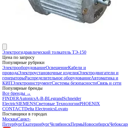
Электрогидравлический толкатель ТЭ-150
Цена по запросу
Популярные рубрики
Электрооборудование
Освещение
Кабели и
провода
Электроустановочные изделия
Электродвигатели и
генераторы
Распределительное оборудование
Автоматика и
КИП
Электроинструмент
Системы безопасности
Связь и сети
Популярные бренды
Все бренды →
FINDER
Autonics
A-B-B
Legrand
Schneider
Electric
SIEMENS
Световые Технологии
PHOENIX
CONTACT
Delta Electronics
Lovato
Поставщики в городах
Москва
Санкт-
Петербург
Екатеринбург
Челябинск
Пермь
Новосибирск
Чебокса