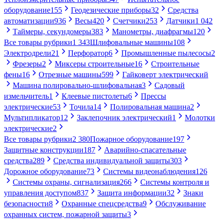
оборудование
155
Геодезические приборы
32
Средства
автоматизации
936
Весы
420
Счетчики
253
Датчики
1 042
Таймеры, секундомеры
383
Манометры, диафрагмы
120
Все товары рубрики
1 343
Шлифовальные машины
108
Электродрели
21
Перфоратор
6
Промышленные пылесосы
2
Фрезеры
2
Миксеры строительные
16
Строительные
фены
16
Отрезные машины
599
Гайковерт электрический
Машина полировально-шлифовальная
3
Садовый
измельчитель
1
Клеевые пистолеты
6
Прессы
электрические
53
Точила
14
Полировальная машина
2
Мультипликатор
12
Заклепочник электрический
1
Молотки
электрические
2
Все товары рубрики
2 380
Пожарное оборудование
197
Защитные конструкции
187
Аварийно-спасательные
средства
289
Средства индивидуальной защиты
303
Дорожное оборудование
73
Системы видеонаблюдения
126
Системы охраны, сигнализация
266
Системы контроля и
управления доступом
837
Защита информации
32
Знаки
безопасности
8
Охранные спецсредства
9
Обслуживание
охранных систем, пожарной защиты
3