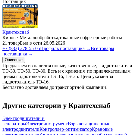
Поставщик
Крантехснаб
Киров · Металлообработка,токарные и фрезерные работы
21 товар
Был в сети 26.05.2026
+7 (833) 278-55-05
Профиль поставщика →
Все товары
поставщика →
Описание
Предлагаем из наличия новые, качественные, гидротолкатели
ТЭ-30, ТЭ-50, ТЭ-80. Есть и с хранения по привлекательным
ценам гидротолкатели ТЭ-16, ТЭ-25. Цена указана за
гидротолкатель ТЭ-16.
Бесплатно доставляем до транспортной компании!
Другие категории у Крантехснаб
Электродвигатели и
генераторы
Электроинструмент
Взрывозащищенные
электродвигатели
Контроллер-оптимизатор
Крановые
электродвигатели
Запчасти для частотных преобразователей