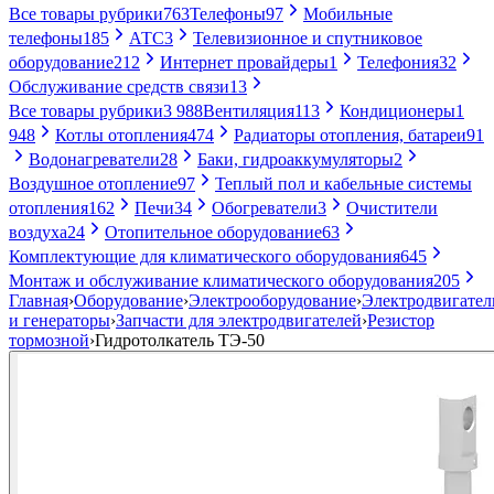
Все товары рубрики
763
Телефоны
97
Мобильные
телефоны
185
АТС
3
Телевизионное и спутниковое
оборудование
212
Интернет провайдеры
1
Телефония
32
Обслуживание средств связи
13
Все товары рубрики
3 988
Вентиляция
113
Кондиционеры
1
948
Котлы отопления
474
Радиаторы отопления, батареи
91
Водонагреватели
28
Баки, гидроаккумуляторы
2
Воздушное отопление
97
Теплый пол и кабельные системы
отопления
162
Печи
34
Обогреватели
3
Очистители
воздуха
24
Отопительное оборудование
63
Комплектующие для климатического оборудования
645
Монтаж и обслуживание климатического оборудования
205
Главная
›
Оборудование
›
Электрооборудование
›
Электродвигател
и генераторы
›
Запчасти для электродвигателей
›
Резистор
тормозной
›
Гидротолкатель ТЭ-50