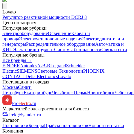
Lovato
Регулятор реактивной мощности DCRJ 8
Цена по запросу
Популярные рубрики
Электрооборудование
Освещение
Кабели и
провода
Электроустановочные изделия
Электродвигатели и
генераторы
Распределительное оборудование
Автоматика и
КИП
Электроинструмент
Системы безопасности
Связь и сети
Популярные бренды
Все бренды →
FINDER
Autonics
A-B-B
Legrand
Schneider
Electric
SIEMENS
Световые Технологии
PHOENIX
CONTACT
Delta Electronics
Lovato
Поставщики в городах
Москва
Санкт-
Петербург
Екатеринбург
Челябинск
Пермь
Новосибирск
Чебокса
Pro
electro
.ru
Маркетплейс электротехники для бизнеса
elrekl@yandex.ru
Каталог
Поставщики
Бренды
Прайсы поставщиков
Новости и статьи
Компания