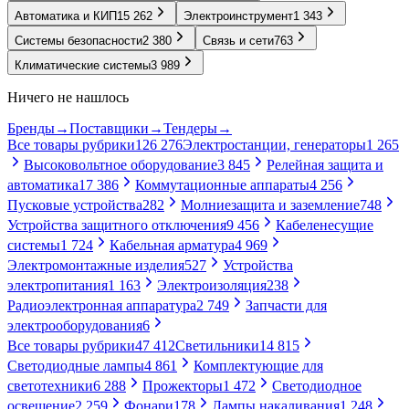
Автоматика и КИП
15 262
Электроинструмент
1 343
Системы безопасности
2 380
Связь и сети
763
Климатические системы
3 989
Ничего не нашлось
Бренды
→
Поставщики
→
Тендеры
→
Все товары рубрики
126 276
Электростанции, генераторы
1 265
Высоковольтное оборудование
3 845
Релейная защита и
автоматика
17 386
Коммутационные аппараты
4 256
Пусковые устройства
282
Молниезащита и заземление
748
Устройства защитного отключения
9 456
Кабеленесущие
системы
1 724
Кабельная арматура
4 969
Электромонтажные изделия
527
Устройства
электропитания
1 163
Электроизоляция
238
Радиоэлектронная аппаратура
2 749
Запчасти для
электрооборудования
6
Все товары рубрики
47 412
Светильники
14 815
Светодиодные лампы
4 861
Комплектующие для
светотехники
6 288
Прожекторы
1 472
Светодиодное
освещение
2 259
Фонари
178
Лампы накаливания
1 248