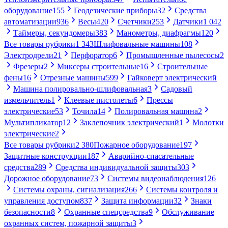
оборудование
155
Геодезические приборы
32
Средства
автоматизации
936
Весы
420
Счетчики
253
Датчики
1 042
Таймеры, секундомеры
383
Манометры, диафрагмы
120
Все товары рубрики
1 343
Шлифовальные машины
108
Электродрели
21
Перфоратор
6
Промышленные пылесосы
2
Фрезеры
2
Миксеры строительные
16
Строительные
фены
16
Отрезные машины
599
Гайковерт электрический
Машина полировально-шлифовальная
3
Садовый
измельчитель
1
Клеевые пистолеты
6
Прессы
электрические
53
Точила
14
Полировальная машина
2
Мультипликатор
12
Заклепочник электрический
1
Молотки
электрические
2
Все товары рубрики
2 380
Пожарное оборудование
197
Защитные конструкции
187
Аварийно-спасательные
средства
289
Средства индивидуальной защиты
303
Дорожное оборудование
73
Системы видеонаблюдения
126
Системы охраны, сигнализация
266
Системы контроля и
управления доступом
837
Защита информации
32
Знаки
безопасности
8
Охранные спецсредства
9
Обслуживание
охранных систем, пожарной защиты
3