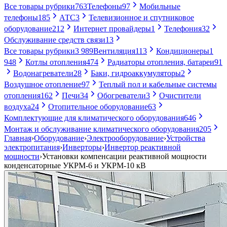
Все товары рубрики
763
Телефоны
97
Мобильные
телефоны
185
АТС
3
Телевизионное и спутниковое
оборудование
212
Интернет провайдеры
1
Телефония
32
Обслуживание средств связи
13
Все товары рубрики
3 989
Вентиляция
113
Кондиционеры
1
948
Котлы отопления
474
Радиаторы отопления, батареи
91
Водонагреватели
28
Баки, гидроаккумуляторы
2
Воздушное отопление
97
Теплый пол и кабельные системы
отопления
162
Печи
34
Обогреватели
3
Очистители
воздуха
24
Отопительное оборудование
63
Комплектующие для климатического оборудования
646
Монтаж и обслуживание климатического оборудования
205
Главная
›
Оборудование
›
Электрооборудование
›
Устройства
электропитания
›
Инверторы
›
Инвертор реактивной
мощности
›
Установки компенсации реактивной мощности
конденсаторные УКРМ-6 и УКРМ-10 кВ