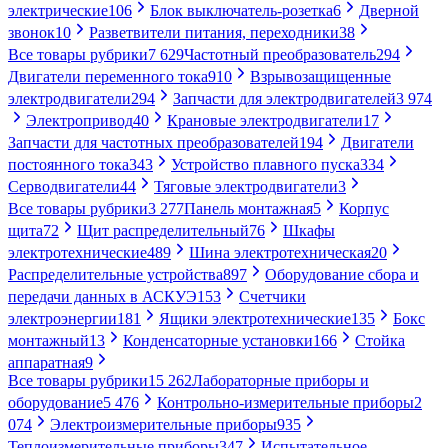
электрические
106
Блок выключатель-розетка
6
Дверной
звонок
10
Разветвители питания, переходники
38
Все товары рубрики
7 629
Частотный преобразователь
294
Двигатели переменного тока
910
Взрывозащищенные
электродвигатели
294
Запчасти для электродвигателей
3 974
Электропривод
40
Крановые электродвигатели
17
Запчасти для частотных преобразователей
194
Двигатели
постоянного тока
343
Устройство плавного пуска
334
Серводвигатели
44
Тяговые электродвигатели
3
Все товары рубрики
3 277
Панель монтажная
5
Корпус
щита
72
Щит распределительный
76
Шкафы
электротехнические
489
Шина электротехническая
20
Распределительные устройства
897
Оборудование сбора и
передачи данных в АСКУЭ
153
Счетчики
электроэнергии
181
Ящики электротехнические
135
Бокс
монтажный
13
Конденсаторные установки
166
Стойка
аппаратная
9
Все товары рубрики
15 262
Лабораторные приборы и
оборудование
5 476
Контрольно-измерительные приборы
2
074
Электроизмерительные приборы
935
Теплоизмерительные приборы
347
Испытательное