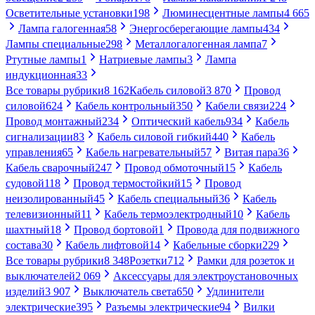
Осветительные установки
198
Люминесцентные лампы
4 665
Лампа галогенная
58
Энергосберегающие лампы
434
Лампы специальные
298
Металлогалогенная лампа
7
Ртутные лампы
1
Натриевые лампы
3
Лампа
индукционная
33
Все товары рубрики
8 162
Кабель силовой
3 870
Провод
силовой
624
Кабель контрольный
350
Кабели связи
224
Провод монтажный
234
Оптический кабель
934
Кабель
сигнализации
83
Кабель силовой гибкий
440
Кабель
управления
65
Кабель нагревательный
57
Витая пара
36
Кабель сварочный
247
Провод обмоточный
15
Кабель
судовой
118
Провод термостойкий
15
Провод
неизолированный
45
Кабель специальный
36
Кабель
телевизионный
11
Кабель термоэлектродный
10
Кабель
шахтный
18
Провод бортовой
1
Провода для подвижного
состава
30
Кабель лифтовой
14
Кабельные сборки
229
Все товары рубрики
8 348
Розетки
712
Рамки для розеток и
выключателей
2 069
Аксессуары для электроустановочных
изделий
3 907
Выключатель света
650
Удлинители
электрические
395
Разъемы электрические
94
Вилки