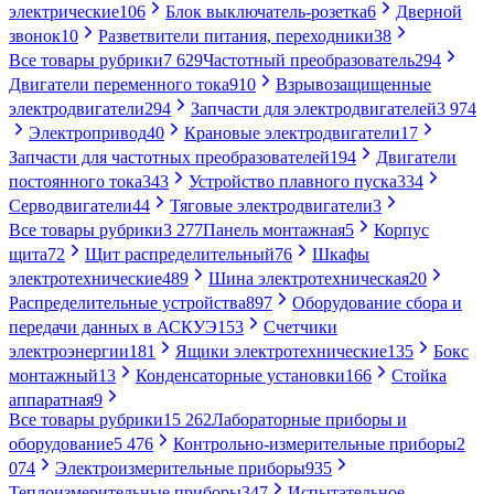
электрические
106
Блок выключатель-розетка
6
Дверной
звонок
10
Разветвители питания, переходники
38
Все товары рубрики
7 629
Частотный преобразователь
294
Двигатели переменного тока
910
Взрывозащищенные
электродвигатели
294
Запчасти для электродвигателей
3 974
Электропривод
40
Крановые электродвигатели
17
Запчасти для частотных преобразователей
194
Двигатели
постоянного тока
343
Устройство плавного пуска
334
Серводвигатели
44
Тяговые электродвигатели
3
Все товары рубрики
3 277
Панель монтажная
5
Корпус
щита
72
Щит распределительный
76
Шкафы
электротехнические
489
Шина электротехническая
20
Распределительные устройства
897
Оборудование сбора и
передачи данных в АСКУЭ
153
Счетчики
электроэнергии
181
Ящики электротехнические
135
Бокс
монтажный
13
Конденсаторные установки
166
Стойка
аппаратная
9
Все товары рубрики
15 262
Лабораторные приборы и
оборудование
5 476
Контрольно-измерительные приборы
2
074
Электроизмерительные приборы
935
Теплоизмерительные приборы
347
Испытательное