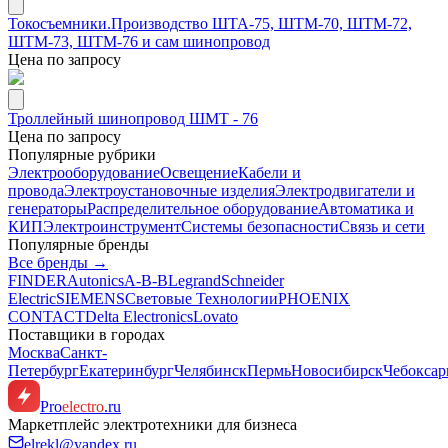
Токосъемники.Производство ШТА-75, ШТМ-70, ШТМ-72,
ШТМ-73, ШТМ-76 и сам шинопровод
Цена по запросу
Троллейный шинопровод ШМТ - 76
Цена по запросу
Популярные рубрики
Электрооборудование
Освещение
Кабели и
провода
Электроустановочные изделия
Электродвигатели и
генераторы
Распределительное оборудование
Автоматика и
КИП
Электроинструмент
Системы безопасности
Связь и сети
Популярные бренды
Все бренды →
FINDER
Autonics
A-B-B
Legrand
Schneider
Electric
SIEMENS
Световые Технологии
PHOENIX
CONTACT
Delta Electronics
Lovato
Поставщики в городах
Москва
Санкт-
Петербург
Екатеринбург
Челябинск
Пермь
Новосибирск
Чебокса
Pro
electro
.ru
Маркетплейс электротехники для бизнеса
elrekl@yandex.ru