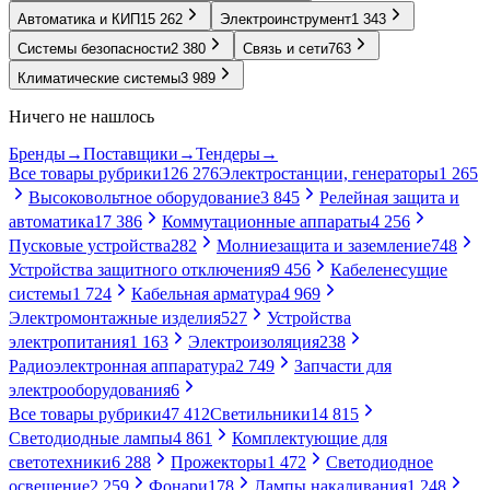
Автоматика и КИП
15 262
Электроинструмент
1 343
Системы безопасности
2 380
Связь и сети
763
Климатические системы
3 989
Ничего не нашлось
Бренды
→
Поставщики
→
Тендеры
→
Все товары рубрики
126 276
Электростанции, генераторы
1 265
Высоковольтное оборудование
3 845
Релейная защита и
автоматика
17 386
Коммутационные аппараты
4 256
Пусковые устройства
282
Молниезащита и заземление
748
Устройства защитного отключения
9 456
Кабеленесущие
системы
1 724
Кабельная арматура
4 969
Электромонтажные изделия
527
Устройства
электропитания
1 163
Электроизоляция
238
Радиоэлектронная аппаратура
2 749
Запчасти для
электрооборудования
6
Все товары рубрики
47 412
Светильники
14 815
Светодиодные лампы
4 861
Комплектующие для
светотехники
6 288
Прожекторы
1 472
Светодиодное
освещение
2 259
Фонари
178
Лампы накаливания
1 248