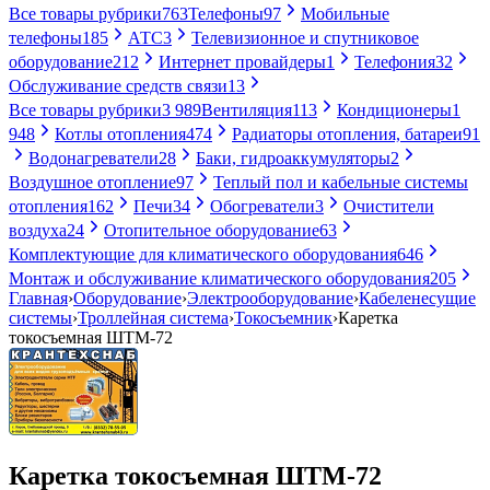
Все товары рубрики
763
Телефоны
97
Мобильные
телефоны
185
АТС
3
Телевизионное и спутниковое
оборудование
212
Интернет провайдеры
1
Телефония
32
Обслуживание средств связи
13
Все товары рубрики
3 989
Вентиляция
113
Кондиционеры
1
948
Котлы отопления
474
Радиаторы отопления, батареи
91
Водонагреватели
28
Баки, гидроаккумуляторы
2
Воздушное отопление
97
Теплый пол и кабельные системы
отопления
162
Печи
34
Обогреватели
3
Очистители
воздуха
24
Отопительное оборудование
63
Комплектующие для климатического оборудования
646
Монтаж и обслуживание климатического оборудования
205
Главная
›
Оборудование
›
Электрооборудование
›
Кабеленесущие
системы
›
Троллейная система
›
Токосъемник
›
Каретка
токосъемная ШТМ-72
Каретка токосъемная ШТМ-72