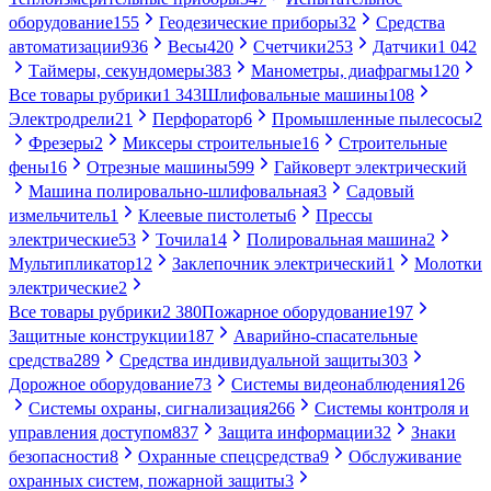
оборудование
155
Геодезические приборы
32
Средства
автоматизации
936
Весы
420
Счетчики
253
Датчики
1 042
Таймеры, секундомеры
383
Манометры, диафрагмы
120
Все товары рубрики
1 343
Шлифовальные машины
108
Электродрели
21
Перфоратор
6
Промышленные пылесосы
2
Фрезеры
2
Миксеры строительные
16
Строительные
фены
16
Отрезные машины
599
Гайковерт электрический
Машина полировально-шлифовальная
3
Садовый
измельчитель
1
Клеевые пистолеты
6
Прессы
электрические
53
Точила
14
Полировальная машина
2
Мультипликатор
12
Заклепочник электрический
1
Молотки
электрические
2
Все товары рубрики
2 380
Пожарное оборудование
197
Защитные конструкции
187
Аварийно-спасательные
средства
289
Средства индивидуальной защиты
303
Дорожное оборудование
73
Системы видеонаблюдения
126
Системы охраны, сигнализация
266
Системы контроля и
управления доступом
837
Защита информации
32
Знаки
безопасности
8
Охранные спецсредства
9
Обслуживание
охранных систем, пожарной защиты
3