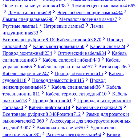
Осветительные установки
198
Люминесцентные лампы
4 665
Лампа галогенная
58
Энергосберегающие лампы
434
Лампы специальные
298
Металлогалогенная лампа
7
Ртутные лампы
1
Натриевые лампы
3
Лампа
индукционная
33
Все товары рубрики
8 162
Кабель силовой
3 870
Провод
силовой
624
Кабель контрольный
350
Кабели связи
224
Провод монтажный
234
Оптический кабель
934
Кабель
сигнализации
83
Кабель силовой гибкий
440
Кабель
управления
65
Кабель нагревательный
57
Витая пара
36
Кабель сварочный
247
Провод обмоточный
15
Кабель
судовой
118
Провод термостойкий
15
Провод
неизолированный
45
Кабель специальный
36
Кабель
телевизионный
11
Кабель термоэлектродный
10
Кабель
шахтный
18
Провод бортовой
1
Провода для подвижного
состава
30
Кабель лифтовой
14
Кабельные сборки
229
Все товары рубрики
8 348
Розетки
712
Рамки для розеток и
выключателей
2 069
Аксессуары для электроустановочных
изделий
3 907
Выключатель света
650
Удлинители
электрические
395
Разъемы электрические
94
Вилки