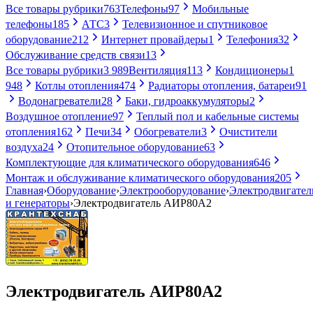
Все товары рубрики
763
Телефоны
97
Мобильные
телефоны
185
АТС
3
Телевизионное и спутниковое
оборудование
212
Интернет провайдеры
1
Телефония
32
Обслуживание средств связи
13
Все товары рубрики
3 989
Вентиляция
113
Кондиционеры
1
948
Котлы отопления
474
Радиаторы отопления, батареи
91
Водонагреватели
28
Баки, гидроаккумуляторы
2
Воздушное отопление
97
Теплый пол и кабельные системы
отопления
162
Печи
34
Обогреватели
3
Очистители
воздуха
24
Отопительное оборудование
63
Комплектующие для климатического оборудования
646
Монтаж и обслуживание климатического оборудования
205
Главная
›
Оборудование
›
Электрооборудование
›
Электродвигател
и генераторы
›
Электродвигатель АИР80А2
Электродвигатель АИР80А2