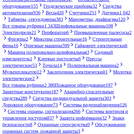
оборудование
155
Геодезические приборы
32
Средства
автоматизации
936
Весы
420
Счетчики
253
Датчики
1 042
Таймеры, секундомеры
383
Манометры, диафрагмы
120
Все товары рубрики
1 343
Шлифовальные машины
108
Электродрели
21
Перфоратор
6
Промышленные пылесосы
2
Фрезеры
2
Миксеры строительные
16
Строительные
фены
16
Отрезные машины
599
Гайковерт электрический
Машина полировально-шлифовальная
3
Садовый
измельчитель
1
Клеевые пистолеты
6
Прессы
электрические
53
Точила
14
Полировальная машина
2
Мультипликатор
12
Заклепочник электрический
1
Молотки
электрические
2
Все товары рубрики
2 380
Пожарное оборудование
197
Защитные конструкции
187
Аварийно-спасательные
средства
289
Средства индивидуальной защиты
303
Дорожное оборудование
73
Системы видеонаблюдения
126
Системы охраны, сигнализация
266
Системы контроля и
управления доступом
837
Защита информации
32
Знаки
безопасности
8
Охранные спецсредства
9
Обслуживание
охранных систем, пожарной защиты
3