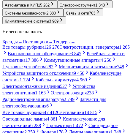
Автоматика и КИП
15 262
Электроинструмент
1 343
Системы безопасности
2 380
Связь и сети
763
Климатические системы
3 989
Ничего не нашлось
Бренды
→
Поставщики
→
Тендеры
→
Все товары рубрики
126 276
Электростанции, генераторы
1 265
Высоковольтное оборудование
3 845
Релейная защита и
автоматика
17 386
Коммутационные аппараты
4 256
Пусковые устройства
282
Молниезащита и заземление
748
Устройства защитного отключения
9 456
Кабеленесущие
системы
1 724
Кабельная арматура
4 969
Электромонтажные изделия
527
Устройства
электропитания
1 163
Электроизоляция
238
Радиоэлектронная аппаратура
2 749
Запчасти для
электрооборудования
6
Все товары рубрики
47 412
Светильники
14 815
Светодиодные лампы
4 861
Комплектующие для
светотехники
6 288
Прожекторы
1 472
Светодиодное
освещение
2 259
Фонари
178
Лампы накаливания
1 248