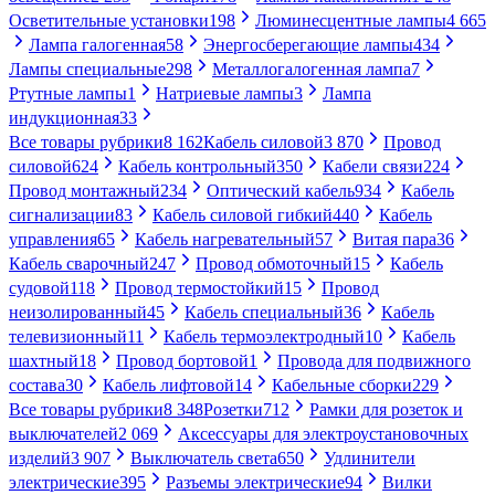
Осветительные установки
198
Люминесцентные лампы
4 665
Лампа галогенная
58
Энергосберегающие лампы
434
Лампы специальные
298
Металлогалогенная лампа
7
Ртутные лампы
1
Натриевые лампы
3
Лампа
индукционная
33
Все товары рубрики
8 162
Кабель силовой
3 870
Провод
силовой
624
Кабель контрольный
350
Кабели связи
224
Провод монтажный
234
Оптический кабель
934
Кабель
сигнализации
83
Кабель силовой гибкий
440
Кабель
управления
65
Кабель нагревательный
57
Витая пара
36
Кабель сварочный
247
Провод обмоточный
15
Кабель
судовой
118
Провод термостойкий
15
Провод
неизолированный
45
Кабель специальный
36
Кабель
телевизионный
11
Кабель термоэлектродный
10
Кабель
шахтный
18
Провод бортовой
1
Провода для подвижного
состава
30
Кабель лифтовой
14
Кабельные сборки
229
Все товары рубрики
8 348
Розетки
712
Рамки для розеток и
выключателей
2 069
Аксессуары для электроустановочных
изделий
3 907
Выключатель света
650
Удлинители
электрические
395
Разъемы электрические
94
Вилки