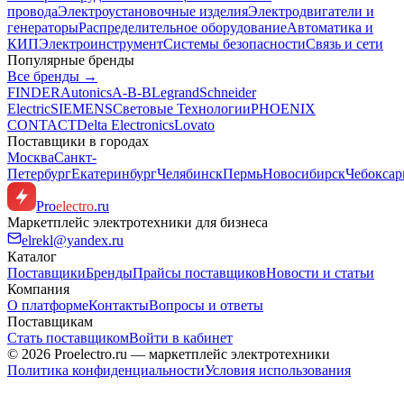
провода
Электроустановочные изделия
Электродвигатели и
генераторы
Распределительное оборудование
Автоматика и
КИП
Электроинструмент
Системы безопасности
Связь и сети
Популярные бренды
Все бренды →
FINDER
Autonics
A-B-B
Legrand
Schneider
Electric
SIEMENS
Световые Технологии
PHOENIX
CONTACT
Delta Electronics
Lovato
Поставщики в городах
Москва
Санкт-
Петербург
Екатеринбург
Челябинск
Пермь
Новосибирск
Чебокса
Pro
electro
.ru
Маркетплейс электротехники для бизнеса
elrekl@yandex.ru
Каталог
Поставщики
Бренды
Прайсы поставщиков
Новости и статьи
Компания
О платформе
Контакты
Вопросы и ответы
Поставщикам
Стать поставщиком
Войти в кабинет
© 2026 Proelectro.ru — маркетплейс электротехники
Политика конфиденциальности
Условия использования