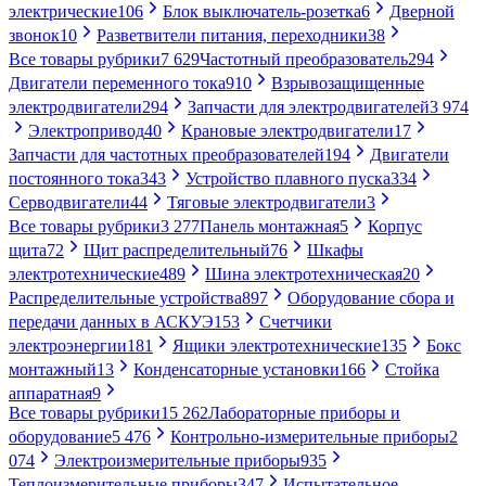
электрические
106
Блок выключатель-розетка
6
Дверной
звонок
10
Разветвители питания, переходники
38
Все товары рубрики
7 629
Частотный преобразователь
294
Двигатели переменного тока
910
Взрывозащищенные
электродвигатели
294
Запчасти для электродвигателей
3 974
Электропривод
40
Крановые электродвигатели
17
Запчасти для частотных преобразователей
194
Двигатели
постоянного тока
343
Устройство плавного пуска
334
Серводвигатели
44
Тяговые электродвигатели
3
Все товары рубрики
3 277
Панель монтажная
5
Корпус
щита
72
Щит распределительный
76
Шкафы
электротехнические
489
Шина электротехническая
20
Распределительные устройства
897
Оборудование сбора и
передачи данных в АСКУЭ
153
Счетчики
электроэнергии
181
Ящики электротехнические
135
Бокс
монтажный
13
Конденсаторные установки
166
Стойка
аппаратная
9
Все товары рубрики
15 262
Лабораторные приборы и
оборудование
5 476
Контрольно-измерительные приборы
2
074
Электроизмерительные приборы
935
Теплоизмерительные приборы
347
Испытательное