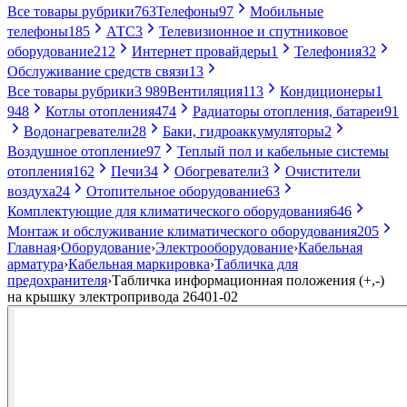
Все товары рубрики
763
Телефоны
97
Мобильные
телефоны
185
АТС
3
Телевизионное и спутниковое
оборудование
212
Интернет провайдеры
1
Телефония
32
Обслуживание средств связи
13
Все товары рубрики
3 989
Вентиляция
113
Кондиционеры
1
948
Котлы отопления
474
Радиаторы отопления, батареи
91
Водонагреватели
28
Баки, гидроаккумуляторы
2
Воздушное отопление
97
Теплый пол и кабельные системы
отопления
162
Печи
34
Обогреватели
3
Очистители
воздуха
24
Отопительное оборудование
63
Комплектующие для климатического оборудования
646
Монтаж и обслуживание климатического оборудования
205
Главная
›
Оборудование
›
Электрооборудование
›
Кабельная
арматура
›
Кабельная маркировка
›
Табличка для
предохранителя
›
Табличка информационная положения (+,-)
на крышку электропривода 26401-02