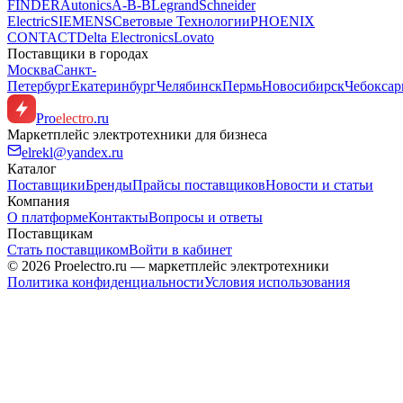
FINDER
Autonics
A-B-B
Legrand
Schneider
Electric
SIEMENS
Световые Технологии
PHOENIX
CONTACT
Delta Electronics
Lovato
Поставщики в городах
Москва
Санкт-
Петербург
Екатеринбург
Челябинск
Пермь
Новосибирск
Чебокса
Pro
electro
.ru
Маркетплейс электротехники для бизнеса
elrekl@yandex.ru
Каталог
Поставщики
Бренды
Прайсы поставщиков
Новости и статьи
Компания
О платформе
Контакты
Вопросы и ответы
Поставщикам
Стать поставщиком
Войти в кабинет
© 2026 Proelectro.ru — маркетплейс электротехники
Политика конфиденциальности
Условия использования