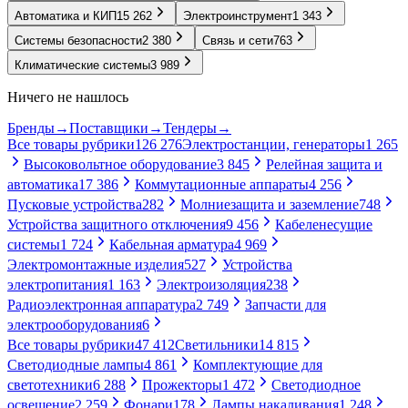
Автоматика и КИП
15 262
Электроинструмент
1 343
Системы безопасности
2 380
Связь и сети
763
Климатические системы
3 989
Ничего не нашлось
Бренды
→
Поставщики
→
Тендеры
→
Все товары рубрики
126 276
Электростанции, генераторы
1 265
Высоковольтное оборудование
3 845
Релейная защита и
автоматика
17 386
Коммутационные аппараты
4 256
Пусковые устройства
282
Молниезащита и заземление
748
Устройства защитного отключения
9 456
Кабеленесущие
системы
1 724
Кабельная арматура
4 969
Электромонтажные изделия
527
Устройства
электропитания
1 163
Электроизоляция
238
Радиоэлектронная аппаратура
2 749
Запчасти для
электрооборудования
6
Все товары рубрики
47 412
Светильники
14 815
Светодиодные лампы
4 861
Комплектующие для
светотехники
6 288
Прожекторы
1 472
Светодиодное
освещение
2 259
Фонари
178
Лампы накаливания
1 248