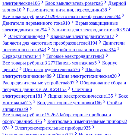
электрические
106
Блок выключатель-розетка
6
Дверной
звонок
10
Разветвители питания, переходники
38
Все товары рубрики
7 629
Частотный преобразователь
294
Двигатели переменного тока
910
Взрывозащищенные
электродвигатели
294
Запчасти для электродвигателей
3 974
Электропривод
40
Крановые электродвигатели
17
Запчасти для частотных преобразователей
194
Двигатели
постоянного тока
343
Устройство плавного пуска
334
Серводвигатели
44
Тяговые электродвигатели
3
Все товары рубрики
3 277
Панель монтажная
5
Корпус
щита
72
Щит распределительный
76
Шкафы
электротехнические
489
Шина электротехническая
20
Распределительные устройства
897
Оборудование сбора и
передачи данных в АСКУЭ
153
Счетчики
электроэнергии
181
Ящики электротехнические
135
Бокс
монтажный
13
Конденсаторные установки
166
Стойка
аппаратная
9
Все товары рубрики
15 262
Лабораторные приборы и
оборудование
5 476
Контрольно-измерительные приборы
2
074
Электроизмерительные приборы
935
Теплоизмерительные приборы
347
Испытательное