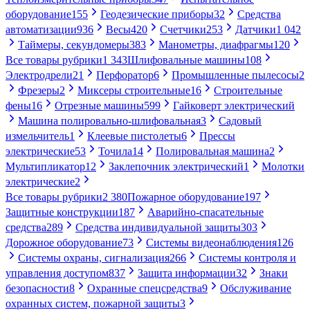
оборудование
155
Геодезические приборы
32
Средства
автоматизации
936
Весы
420
Счетчики
253
Датчики
1 042
Таймеры, секундомеры
383
Манометры, диафрагмы
120
Все товары рубрики
1 343
Шлифовальные машины
108
Электродрели
21
Перфоратор
6
Промышленные пылесосы
2
Фрезеры
2
Миксеры строительные
16
Строительные
фены
16
Отрезные машины
599
Гайковерт электрический
Машина полировально-шлифовальная
3
Садовый
измельчитель
1
Клеевые пистолеты
6
Прессы
электрические
53
Точила
14
Полировальная машина
2
Мультипликатор
12
Заклепочник электрический
1
Молотки
электрические
2
Все товары рубрики
2 380
Пожарное оборудование
197
Защитные конструкции
187
Аварийно-спасательные
средства
289
Средства индивидуальной защиты
303
Дорожное оборудование
73
Системы видеонаблюдения
126
Системы охраны, сигнализация
266
Системы контроля и
управления доступом
837
Защита информации
32
Знаки
безопасности
8
Охранные спецсредства
9
Обслуживание
охранных систем, пожарной защиты
3