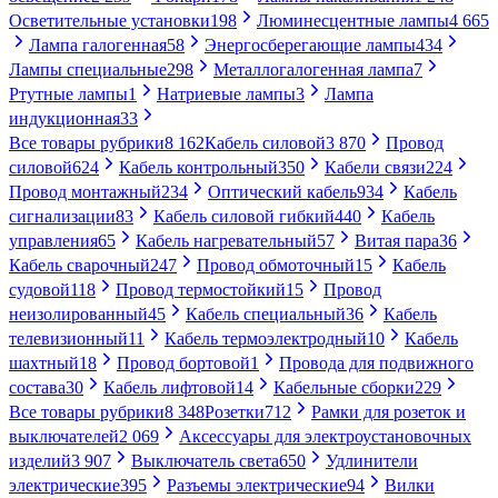
Осветительные установки
198
Люминесцентные лампы
4 665
Лампа галогенная
58
Энергосберегающие лампы
434
Лампы специальные
298
Металлогалогенная лампа
7
Ртутные лампы
1
Натриевые лампы
3
Лампа
индукционная
33
Все товары рубрики
8 162
Кабель силовой
3 870
Провод
силовой
624
Кабель контрольный
350
Кабели связи
224
Провод монтажный
234
Оптический кабель
934
Кабель
сигнализации
83
Кабель силовой гибкий
440
Кабель
управления
65
Кабель нагревательный
57
Витая пара
36
Кабель сварочный
247
Провод обмоточный
15
Кабель
судовой
118
Провод термостойкий
15
Провод
неизолированный
45
Кабель специальный
36
Кабель
телевизионный
11
Кабель термоэлектродный
10
Кабель
шахтный
18
Провод бортовой
1
Провода для подвижного
состава
30
Кабель лифтовой
14
Кабельные сборки
229
Все товары рубрики
8 348
Розетки
712
Рамки для розеток и
выключателей
2 069
Аксессуары для электроустановочных
изделий
3 907
Выключатель света
650
Удлинители
электрические
395
Разъемы электрические
94
Вилки