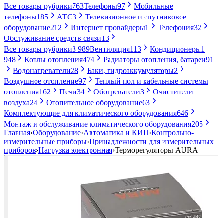
Все товары рубрики
763
Телефоны
97
Мобильные
телефоны
185
АТС
3
Телевизионное и спутниковое
оборудование
212
Интернет провайдеры
1
Телефония
32
Обслуживание средств связи
13
Все товары рубрики
3 989
Вентиляция
113
Кондиционеры
1
948
Котлы отопления
474
Радиаторы отопления, батареи
91
Водонагреватели
28
Баки, гидроаккумуляторы
2
Воздушное отопление
97
Теплый пол и кабельные системы
отопления
162
Печи
34
Обогреватели
3
Очистители
воздуха
24
Отопительное оборудование
63
Комплектующие для климатического оборудования
646
Монтаж и обслуживание климатического оборудования
205
Главная
›
Оборудование
›
Автоматика и КИП
›
Контрольно-
измерительные приборы
›
Принадлежности для измерительных
приборов
›
Нагрузка электронная
›
Терморегуляторы AURA