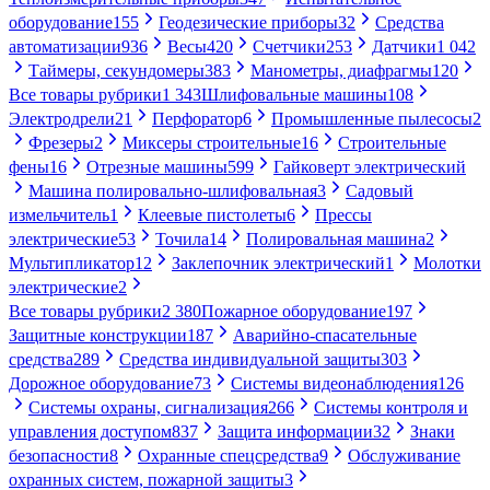
оборудование
155
Геодезические приборы
32
Средства
автоматизации
936
Весы
420
Счетчики
253
Датчики
1 042
Таймеры, секундомеры
383
Манометры, диафрагмы
120
Все товары рубрики
1 343
Шлифовальные машины
108
Электродрели
21
Перфоратор
6
Промышленные пылесосы
2
Фрезеры
2
Миксеры строительные
16
Строительные
фены
16
Отрезные машины
599
Гайковерт электрический
Машина полировально-шлифовальная
3
Садовый
измельчитель
1
Клеевые пистолеты
6
Прессы
электрические
53
Точила
14
Полировальная машина
2
Мультипликатор
12
Заклепочник электрический
1
Молотки
электрические
2
Все товары рубрики
2 380
Пожарное оборудование
197
Защитные конструкции
187
Аварийно-спасательные
средства
289
Средства индивидуальной защиты
303
Дорожное оборудование
73
Системы видеонаблюдения
126
Системы охраны, сигнализация
266
Системы контроля и
управления доступом
837
Защита информации
32
Знаки
безопасности
8
Охранные спецсредства
9
Обслуживание
охранных систем, пожарной защиты
3