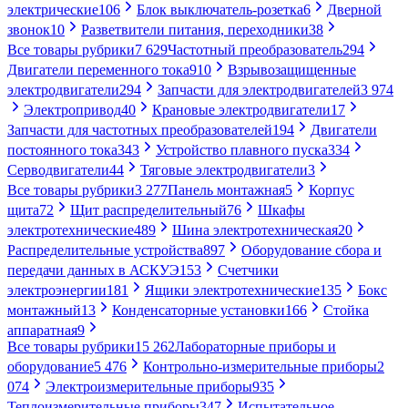
электрические
106
Блок выключатель-розетка
6
Дверной
звонок
10
Разветвители питания, переходники
38
Все товары рубрики
7 629
Частотный преобразователь
294
Двигатели переменного тока
910
Взрывозащищенные
электродвигатели
294
Запчасти для электродвигателей
3 974
Электропривод
40
Крановые электродвигатели
17
Запчасти для частотных преобразователей
194
Двигатели
постоянного тока
343
Устройство плавного пуска
334
Серводвигатели
44
Тяговые электродвигатели
3
Все товары рубрики
3 277
Панель монтажная
5
Корпус
щита
72
Щит распределительный
76
Шкафы
электротехнические
489
Шина электротехническая
20
Распределительные устройства
897
Оборудование сбора и
передачи данных в АСКУЭ
153
Счетчики
электроэнергии
181
Ящики электротехнические
135
Бокс
монтажный
13
Конденсаторные установки
166
Стойка
аппаратная
9
Все товары рубрики
15 262
Лабораторные приборы и
оборудование
5 476
Контрольно-измерительные приборы
2
074
Электроизмерительные приборы
935
Теплоизмерительные приборы
347
Испытательное