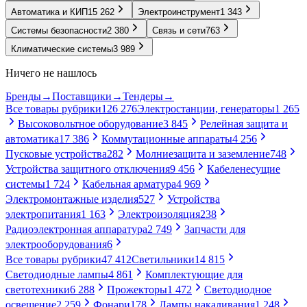
Автоматика и КИП
15 262
Электроинструмент
1 343
Системы безопасности
2 380
Связь и сети
763
Климатические системы
3 989
Ничего не нашлось
Бренды
→
Поставщики
→
Тендеры
→
Все товары рубрики
126 276
Электростанции, генераторы
1 265
Высоковольтное оборудование
3 845
Релейная защита и
автоматика
17 386
Коммутационные аппараты
4 256
Пусковые устройства
282
Молниезащита и заземление
748
Устройства защитного отключения
9 456
Кабеленесущие
системы
1 724
Кабельная арматура
4 969
Электромонтажные изделия
527
Устройства
электропитания
1 163
Электроизоляция
238
Радиоэлектронная аппаратура
2 749
Запчасти для
электрооборудования
6
Все товары рубрики
47 412
Светильники
14 815
Светодиодные лампы
4 861
Комплектующие для
светотехники
6 288
Прожекторы
1 472
Светодиодное
освещение
2 259
Фонари
178
Лампы накаливания
1 248