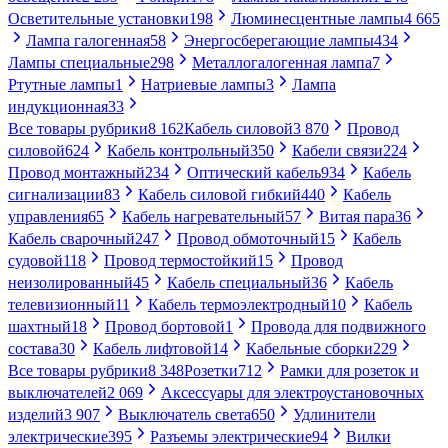
Осветительные установки
198
Люминесцентные лампы
4 665
Лампа галогенная
58
Энергосберегающие лампы
434
Лампы специальные
298
Металлогалогенная лампа
7
Ртутные лампы
1
Натриевые лампы
3
Лампа
индукционная
33
Все товары рубрики
8 162
Кабель силовой
3 870
Провод
силовой
624
Кабель контрольный
350
Кабели связи
224
Провод монтажный
234
Оптический кабель
934
Кабель
сигнализации
83
Кабель силовой гибкий
440
Кабель
управления
65
Кабель нагревательный
57
Витая пара
36
Кабель сварочный
247
Провод обмоточный
15
Кабель
судовой
118
Провод термостойкий
15
Провод
неизолированный
45
Кабель специальный
36
Кабель
телевизионный
11
Кабель термоэлектродный
10
Кабель
шахтный
18
Провод бортовой
1
Провода для подвижного
состава
30
Кабель лифтовой
14
Кабельные сборки
229
Все товары рубрики
8 348
Розетки
712
Рамки для розеток и
выключателей
2 069
Аксессуары для электроустановочных
изделий
3 907
Выключатель света
650
Удлинители
электрические
395
Разъемы электрические
94
Вилки