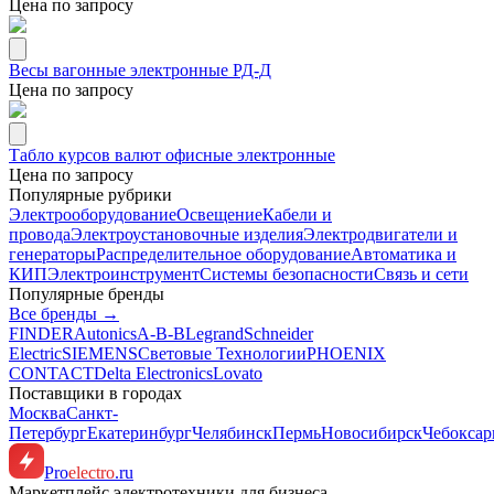
Цена по запросу
Весы вагонные электронные РД-Д
Цена по запросу
Табло курсов валют офисные электронные
Цена по запросу
Популярные рубрики
Электрооборудование
Освещение
Кабели и
провода
Электроустановочные изделия
Электродвигатели и
генераторы
Распределительное оборудование
Автоматика и
КИП
Электроинструмент
Системы безопасности
Связь и сети
Популярные бренды
Все бренды →
FINDER
Autonics
A-B-B
Legrand
Schneider
Electric
SIEMENS
Световые Технологии
PHOENIX
CONTACT
Delta Electronics
Lovato
Поставщики в городах
Москва
Санкт-
Петербург
Екатеринбург
Челябинск
Пермь
Новосибирск
Чебокса
Pro
electro
.ru
Маркетплейс электротехники для бизнеса