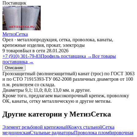
Поставщик
МетизСетка
Орел · металлопродукция, сетка, проволока, канаты,
крепежные изделия, прокат, электроды
9 товаров
Был в сети 28.01.2026
+7 (910) 301-79-83
Профиль поставщика →
Все товары
поставщика →
Описание
Грозозащитный (молниезащитный) канат (трос) по ГОСТ 3063
и по СТО 71915393-ТУ 062-2008 различных диаметров от 100
п.м. реализуем со склада.
Диаметры 9,1; 11,0; 8,0; 13,0 мм. и другие.
Кроме того, предлагаем высокопрочный крепеж, проволоку
ОК, канаты, сетку металлическую и другие метизы.
Другие категории у МетизСетка
Элемент резьбовой крепежный
Кожух стальной
Сетка
медицинская
Стальные радиаторы
Проволока пломбировочная