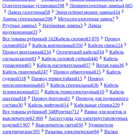
Осветительные установки
198
Люминесцентные лампы
4 665
Лампа галогенная
58
Энергосберегающие лампы
434
Лампы специальные
298
Металлогалогенная лампа
7
Ртутные лампы
1
Натриевые лампы
3
Лампа
индукционная
33
Все товары рубрики
8 162
Кабель силовой
3 870
Провод
силовой
624
Кабель контрольный
350
Кабели связи
224
Провод монтажный
234
Оптический кабель
934
Кабель
сигнализации
83
Кабель силовой гибкий
440
Кабель
управления
65
Кабель нагревательный
57
Витая пара
36
Кабель сварочный
247
Провод обмоточный
15
Кабель
судовой
118
Провод термостойкий
15
Провод
неизолированный
45
Кабель специальный
36
Кабель
телевизионный
11
Кабель термоэлектродный
10
Кабель
шахтный
18
Провод бортовой
1
Провода для подвижного
состава
30
Кабель лифтовой
14
Кабельные сборки
229
Все товары рубрики
8 348
Розетки
712
Рамки для розеток и
выключателей
2 069
Аксессуары для электроустановочных
изделий
3 907
Выключатель света
650
Удлинители
электрические
395
Разъемы электрические
94
Вилки