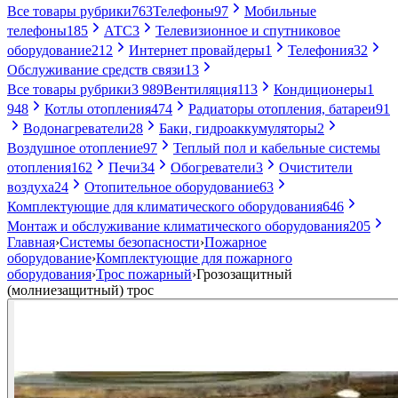
Все товары рубрики
763
Телефоны
97
Мобильные
телефоны
185
АТС
3
Телевизионное и спутниковое
оборудование
212
Интернет провайдеры
1
Телефония
32
Обслуживание средств связи
13
Все товары рубрики
3 989
Вентиляция
113
Кондиционеры
1
948
Котлы отопления
474
Радиаторы отопления, батареи
91
Водонагреватели
28
Баки, гидроаккумуляторы
2
Воздушное отопление
97
Теплый пол и кабельные системы
отопления
162
Печи
34
Обогреватели
3
Очистители
воздуха
24
Отопительное оборудование
63
Комплектующие для климатического оборудования
646
Монтаж и обслуживание климатического оборудования
205
Главная
›
Системы безопасности
›
Пожарное
оборудование
›
Комплектующие для пожарного
оборудования
›
Трос пожарный
›
Грозозащитный
(молниезащитный) трос