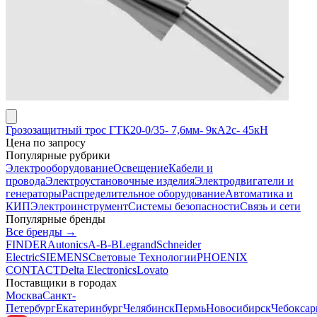
Грозозащитный трос ГТК20-0/35- 7,6мм- 9кА2с- 45кН
Цена по запросу
Популярные рубрики
Электрооборудование
Освещение
Кабели и
провода
Электроустановочные изделия
Электродвигатели и
генераторы
Распределительное оборудование
Автоматика и
КИП
Электроинструмент
Системы безопасности
Связь и сети
Популярные бренды
Все бренды →
FINDER
Autonics
A-B-B
Legrand
Schneider
Electric
SIEMENS
Световые Технологии
PHOENIX
CONTACT
Delta Electronics
Lovato
Поставщики в городах
Москва
Санкт-
Петербург
Екатеринбург
Челябинск
Пермь
Новосибирск
Чебокса