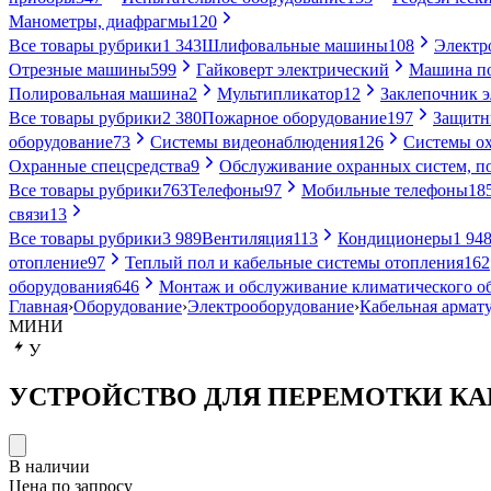
Манометры, диафрагмы
120
Все товары рубрики
1 343
Шлифовальные машины
108
Электр
Отрезные машины
599
Гайковерт электрический
Машина по
Полировальная машина
2
Мультипликатор
12
Заклепочник 
Все товары рубрики
2 380
Пожарное оборудование
197
Защитн
оборудование
73
Системы видеонаблюдения
126
Системы ох
Охранные спецсредства
9
Обслуживание охранных систем, п
Все товары рубрики
763
Телефоны
97
Мобильные телефоны
18
связи
13
Все товары рубрики
3 989
Вентиляция
113
Кондиционеры
1 94
отопление
97
Теплый пол и кабельные системы отопления
162
оборудования
646
Монтаж и обслуживание климатического о
Главная
›
Оборудование
›
Электрооборудование
›
Кабельная армат
МИНИ
У
УСТРОЙСТВО ДЛЯ ПЕРЕМОТКИ КАБЕ
В наличии
Цена по запросу