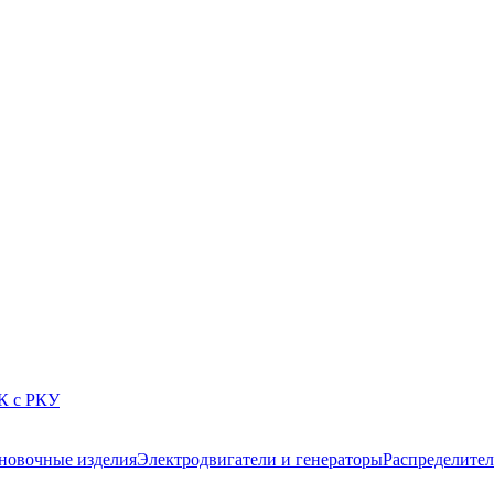
К с РКУ
новочные изделия
Электродвигатели и генераторы
Распределител