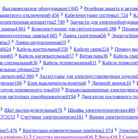
Высоковольтное оборудование
3 845
Релейная защита и автом
 защитного отключения
9 456
Кабеленесущие системы
1 724
К
оэлектронная аппаратура
2 749
Запчасти для электрооборудова
 лампы
4 861
Комплектующие для светотехники
6 288
Проже
минесцентные лампы
4 665
Лампа галогенная
58
Энергосбер
мпы
3
Лампа индукционная
33
ой
624
Кабель контрольный
350
Кабели связи
224
Провод м
ения
65
Кабель нагревательный
57
Витая пара
36
Кабель сва
ль специальный
36
Кабель телевизионный
11
Кабель термоэл
бельные сборки
229
ключателей
2 069
Аксессуары для электроустановочных издели
ческие
106
Блок выключатель-розетка
6
Дверной звонок
10
гатели переменного тока
910
Взрывозащищенные электродвига
для частотных преобразователей
194
Двигатели постоянного то
Щит распределительный
76
Шкафы электротехнические
489
СКУЭ
153
Счетчики электроэнергии
181
Ящики электротехнич
ние
5 476
Контрольно-измерительные приборы
2 074
Электро
ие приборы
32
Средства автоматизации
936
Весы
420
Счетч