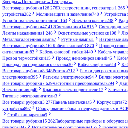
Бренды
→
Поставщики
→
Тендеры
→
Все товары рубрики
126 276
Электростанции, генераторы
1 265
устройства
282
Молниезащита и заземление
748
Устройства
Устройства электропитания
1 163
Электроизоляция
238
Ради
Все товары рубрики
47 412
Светильники
14 815
Светодиодные
Лампы накаливания
1 248
Осветительные установки
198
Лю
Металлогалогенная лампа
7
Ртутные лампы
1
Натриевые ла
Все товары рубрики
8 162
Кабель силовой
3 870
Провод силов
сигнализации
83
Кабель силовой гибкий
440
Кабель управл
Провод термостойкий
15
Провод неизолированный
45
Кабе
Провода для подвижного состава
30
Кабель лифтовой
14
Ка
Все товары рубрики
8 348
Розетки
712
Рамки для розеток и вы
электрические
395
Разъемы электрические
94
Вилки электри
Все товары рубрики
7 629
Частотный преобразователь
294
Дви
Электропривод
40
Крановые электродвигатели
17
Запчасти 
Тяговые электродвигатели
3
Все товары рубрики
3 277
Панель монтажная
5
Корпус щита
72
устройства
897
Оборудование сбора и передачи данных в А
Стойка аппаратная
9
Все товары рубрики
15 262
Лабораторные приборы и оборудова
приборы
347
Испытательное оборудование
155
Геодезическ