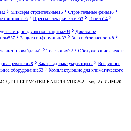
ры
2
Миксеры строительные
16
Строительные фены
16
е пистолеты
6
Прессы электрические
53
Точила
14
едства индивидуальной защиты
303
Дорожное
упом
837
Защита информации
32
Знаки безопасности
8
тернет провайдеры
1
Телефония
32
Обслуживание средств
донагреватели
28
Баки, гидроаккумуляторы
2
Воздушное
ьное оборудование
63
Комплектующие для климатического
 ДЛЯ ПЕРЕМОТКИ КАБЕЛЯ УНК-5-2Н мод.2 с ИДМ-20