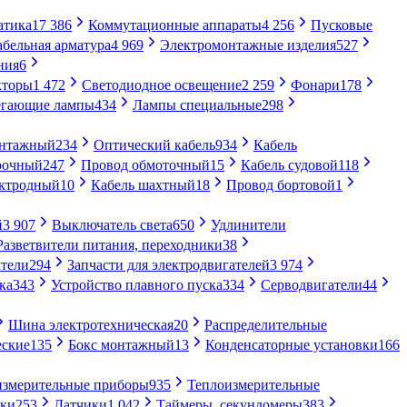
атика
17 386
Коммутационные аппараты
4 256
Пусковые
абельная арматура
4 969
Электромонтажные изделия
527
ния
6
кторы
1 472
Светодиодное освещение
2 259
Фонари
178
егающие лампы
434
Лампы специальные
298
онтажный
234
Оптический кабель
934
Кабель
рочный
247
Провод обмоточный
15
Кабель судовой
118
ектродный
10
Кабель шахтный
18
Провод бортовой
1
й
3 907
Выключатель света
650
Удлинители
Разветвители питания, переходники
38
тели
294
Запчасти для электродвигателей
3 974
ка
343
Устройство плавного пуска
334
Серводвигатели
44
Шина электротехническая
20
Распределительные
еские
135
Бокс монтажный
13
Конденсаторные установки
166
измерительные приборы
935
Теплоизмерительные
ики
253
Датчики
1 042
Таймеры, секундомеры
383