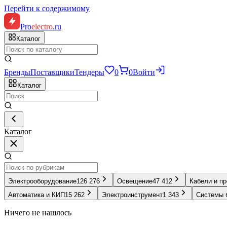
Перейти к содержимому
Pro
electro
.ru
Каталог
Бренды
Поставщики
Тендеры
0
0
Войти
Каталог
Каталог
Электрооборудование
126 276
Освещение
47 412
Кабели и п
Автоматика и КИП
15 262
Электроинструмент
1 343
Системы 
Ничего не нашлось