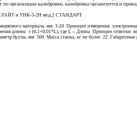
уг по организации калибровки, калибровка организуется и пров
д.2 ЛАЙТ и УНК-5-2Н мод.2 СТАНДАРТ
еряемого материала, мм 3-20 Принцип измерения электронны
ия длины ± (0,1+0,01*L), где L -- Длина Принцип отмотки во
метр бухты, мм 500 Масса станка, кг не более 22 Габаритные