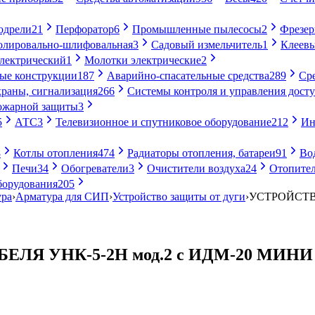
одрели
21
Перфоратор
6
Промышленные пылесосы
2
Фрезе
лировально-шлифовальная
3
Садовый измельчитель
1
Клеевы
электрический
1
Молотки электрические
2
ые конструкции
187
Аварийно-спасательные средства
289
Ср
раны, сигнализация
266
Системы контроля и управления дост
ожарной защиты
3
5
АТС
3
Телевизионное и спутниковое оборудование
212
Ин
8
Котлы отопления
474
Радиаторы отопления, батареи
91
Во
Печи
34
Обогреватели
3
Очистители воздуха
24
Отопител
борудования
205
ура
›
Арматура для СИП
›
Устройство защиты от дуги
›
УСТРОЙСТВО
ЛЯ УНК-5-2Н мод.2 с ИДМ-20 МИНИ