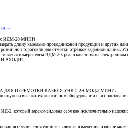
ика →
 с ИДМ-20 МИНИ
рять длину кабельно-проводниковой продукции и других длинн
розничной тороговли для отмотки отрезков заданной длины. Устр
ествляется измерителем ИДМ-20, реализованном на электронном
НИ ВХОДИТ:
ДЛЯ ПЕРЕМОТКИ КАБЕЛЯ УНК-5-2Н МОД.2 МИНИ:
лненную на высокотехнологичном оборудовании с использовани
е ИД-2, который зарекомендовал себя как исключительно надежн
ования обеспечения единства средств измерения, изделие може