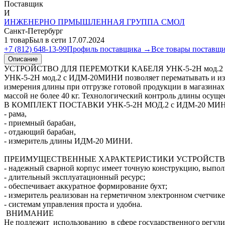
Поставщик
И
ИНЖЕНЕРНО ПРМЫШЛЕННАЯ ГРУППА СМОЛ
Санкт-Петербург
1 товар
Был в сети 17.07.2024
+7 (812) 648-13-99
Профиль поставщика →
Все товары поставщ
Описание
УСТРОЙСТВО ДЛЯ ПЕРЕМОТКИ КАБЕЛЯ УНК-5-2Н мод.2
УНК-5-2Н мод.2 с ИДМ-20МИНИ позволяет перематывать и изме
измерения длины при отгрузке готовой продукции в магазинах 
массой не более 40 кг. Технологический контроль длины осущ
В КОМПЛЕКТ ПОСТАВКИ УНК-5-2Н МОД.2 с ИДМ-20 МИ
- рама,
- приемный барабан,
- отдающий барабан,
- измеритель длины ИДМ-20 МИНИ.
ПРЕИМУЩЕСТВЕННЫЕ ХАРАКТЕРИСТИКИ УСТРОЙСТВА 
- надежный сварной корпус имеет точную конструкцию, выпо
- длительный эксплуатационный ресурс;
- обеспечивает аккуратное формирование бухт;
- измеритель реализован на герметичном электронном счетчик
- системам управления проста и удобна.
ВНИМАНИЕ
Не подлежит использованию в сфере государственного регулир