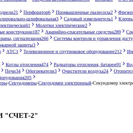
одрели
21
Перфоратор
6
Промышленные пылесосы
2
Фрезе
лировально-шлифовальная
3
Садовый измельчитель
1
Клеевы
электрический
1
Молотки электрические
2
ые конструкции
187
Аварийно-спасательные средства
289
Ср
раны, сигнализация
266
Системы контроля и управления дост
ожарной защиты
3
5
АТС
3
Телевизионное и спутниковое оборудование
212
Ин
8
Котлы отопления
474
Радиаторы отопления, батареи
91
Во
Печи
34
Обогреватели
3
Очистители воздуха
24
Отопител
борудования
205
еры
›
Секундомеры
›
Секундомер электронный
›
Секундомер элект
И "СЧЕТ-2"