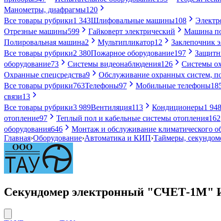
Манометры, диафрагмы
120
Все товары рубрики
1 343
Шлифовальные машины
108
Электр
Отрезные машины
599
Гайковерт электрический
Машина по
Полировальная машина
2
Мультипликатор
12
Заклепочник 
Все товары рубрики
2 380
Пожарное оборудование
197
Защитн
оборудование
73
Системы видеонаблюдения
126
Системы ох
Охранные спецсредства
9
Обслуживание охранных систем, п
Все товары рубрики
763
Телефоны
97
Мобильные телефоны
18
связи
13
Все товары рубрики
3 989
Вентиляция
113
Кондиционеры
1 94
отопление
97
Теплый пол и кабельные системы отопления
162
оборудования
646
Монтаж и обслуживание климатического о
Главная
›
Оборудование
›
Автоматика и КИП
›
Таймеры, секундом
Секундомер электронный "СЧЕТ-1М" 