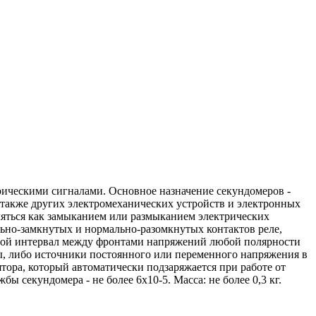
рическими сигналами. Основное назначение секундомеров -
 также других электромеханических устройств и электронных
ляться как замыканием или размыканием электрических
льно-замкнутых и нормально-разомкнутых контактов реле,
енной интервал между фронтами напряжений любой полярности
ы, либо источники постоянного или переменного напряжения в
лятора, который автоматически подзаряжается при работе от
ы секундомера - не более 6х10-5. Масса: не более 0,3 кг.