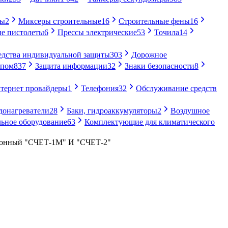
ры
2
Миксеры строительные
16
Строительные фены
16
е пистолеты
6
Прессы электрические
53
Точила
14
едства индивидуальной защиты
303
Дорожное
упом
837
Защита информации
32
Знаки безопасности
8
тернет провайдеры
1
Телефония
32
Обслуживание средств
донагреватели
28
Баки, гидроаккумуляторы
2
Воздушное
ьное оборудование
63
Комплектующие для климатического
ронный "СЧЕТ-1М" И "СЧЕТ-2"