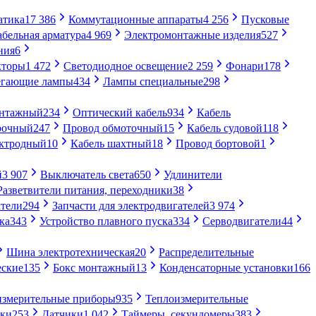
атика
17 386
Коммутационные аппараты
4 256
Пусковые
абельная арматура
4 969
Электромонтажные изделия
527
ния
6
кторы
1 472
Светодиодное освещение
2 259
Фонари
178
егающие лампы
434
Лампы специальные
298
онтажный
234
Оптический кабель
934
Кабель
рочный
247
Провод обмоточный
15
Кабель судовой
118
ектродный
10
Кабель шахтный
18
Провод бортовой
1
й
3 907
Выключатель света
650
Удлинители
Разветвители питания, переходники
38
тели
294
Запчасти для электродвигателей
3 974
ка
343
Устройство плавного пуска
334
Серводвигатели
44
Шина электротехническая
20
Распределительные
еские
135
Бокс монтажный
13
Конденсаторные установки
166
измерительные приборы
935
Теплоизмерительные
ики
253
Датчики
1 042
Таймеры, секундомеры
383