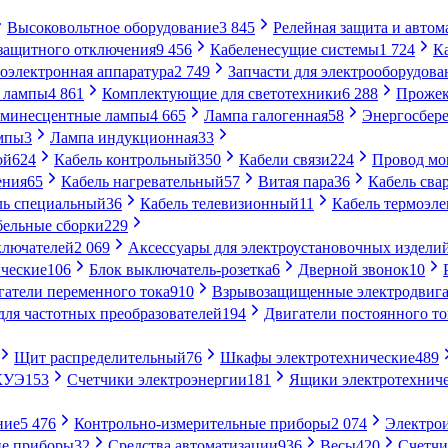
Высоковольтное оборудование
3 845
Релейная защита и автом
 защитного отключения
9 456
Кабеленесущие системы
1 724
К
оэлектронная аппаратура
2 749
Запчасти для электрооборудова
 лампы
4 861
Комплектующие для светотехники
6 288
Проже
минесцентные лампы
4 665
Лампа галогенная
58
Энергосбер
мпы
3
Лампа индукционная
33
ой
624
Кабель контрольный
350
Кабели связи
224
Провод м
ения
65
Кабель нагревательный
57
Витая пара
36
Кабель сва
ль специальный
36
Кабель телевизионный
11
Кабель термоэл
бельные сборки
229
ключателей
2 069
Аксессуары для электроустановочных издели
ческие
106
Блок выключатель-розетка
6
Дверной звонок
10
гатели переменного тока
910
Взрывозащищенные электродвига
для частотных преобразователей
194
Двигатели постоянного то
Щит распределительный
76
Шкафы электротехнические
489
СКУЭ
153
Счетчики электроэнергии
181
Ящики электротехнич
ние
5 476
Контрольно-измерительные приборы
2 074
Электро
ие приборы
32
Средства автоматизации
936
Весы
420
Счетч