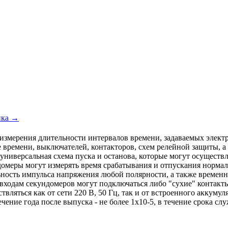
ика →
измерения длительности интервалов времени, задаваемых элект
 времени, выключателей, контакторов, схем релейной защиты, а
универсальная схема пуска и останова, которые могут осуществ
ндомеры могут измерять время срабатывания и отпускания норма
ельность импульса напряжения любой полярности, а также врем
 входам секундомеров могут подключаться либо "сухие" контакт
твляться как от сети 220 В, 50 Гц, так и от встроенного аккуму
ние года после выпуска - не более 1х10-5, в течение срока служб