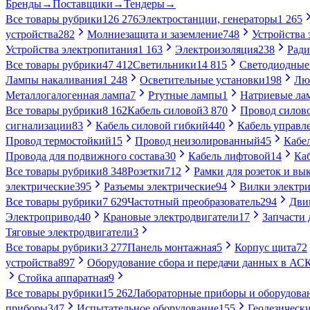
Бренды
→
Поставщики
→
Тендеры
→
Все товары рубрики
126 276
Электростанции, генераторы
1 265
устройства
282
Молниезащита и заземление
748
Устройства
Устройства электропитания
1 163
Электроизоляция
238
Ради
Все товары рубрики
47 412
Светильники
14 815
Светодиодные
Лампы накаливания
1 248
Осветительные установки
198
Лю
Металлогалогенная лампа
7
Ртутные лампы
1
Натриевые ла
Все товары рубрики
8 162
Кабель силовой
3 870
Провод силов
сигнализации
83
Кабель силовой гибкий
440
Кабель управл
Провод термостойкий
15
Провод неизолированный
45
Кабе
Провода для подвижного состава
30
Кабель лифтовой
14
Ка
Все товары рубрики
8 348
Розетки
712
Рамки для розеток и вы
электрические
395
Разъемы электрические
94
Вилки электри
Все товары рубрики
7 629
Частотный преобразователь
294
Дви
Электропривод
40
Крановые электродвигатели
17
Запчасти 
Тяговые электродвигатели
3
Все товары рубрики
3 277
Панель монтажная
5
Корпус щита
72
устройства
897
Оборудование сбора и передачи данных в А
Стойка аппаратная
9
Все товары рубрики
15 262
Лабораторные приборы и оборудова
приборы
347
Испытательное оборудование
155
Геодезическ