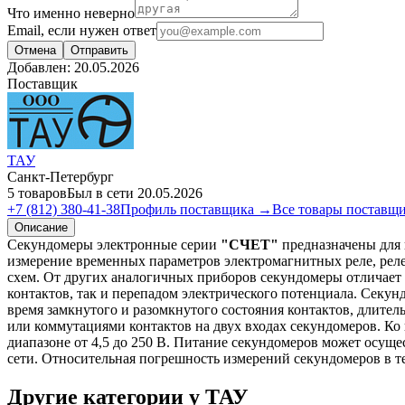
Что именно неверно
Email, если нужен ответ
Отмена
Отправить
Добавлен:
20.05.2026
Поставщик
ТАУ
Санкт-Петербург
5 товаров
Был в сети 20.05.2026
+7 (812) 380-41-38
Профиль поставщика →
Все товары поставщ
Описание
Секундомеры электронные серии
"СЧЕТ"
предназначены для 
измерение временных параметров электромагнитных реле, реле
схем. От других аналогичных приборов секундомеры отличает 
контактов, так и перепадом электрического потенциала. Секу
время замкнутого и разомкнутого состояния контактов, длит
или коммутациями контактов на двух входах секундомеров. Ко
диапазоне от 4,5 до 250 В. Питание секундомеров может осущес
сети. Относительная погрешность измерений секундомеров в тече
Другие категории у ТАУ