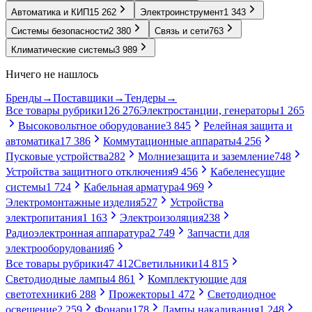
Автоматика и КИП
15 262
Электроинструмент
1 343
Системы безопасности
2 380
Связь и сети
763
Климатические системы
3 989
Ничего не нашлось
Бренды
→
Поставщики
→
Тендеры
→
Все товары рубрики
126 276
Электростанции, генераторы
1 265
Высоковольтное оборудование
3 845
Релейная защита и
автоматика
17 386
Коммутационные аппараты
4 256
Пусковые устройства
282
Молниезащита и заземление
748
Устройства защитного отключения
9 456
Кабеленесущие
системы
1 724
Кабельная арматура
4 969
Электромонтажные изделия
527
Устройства
электропитания
1 163
Электроизоляция
238
Радиоэлектронная аппаратура
2 749
Запчасти для
электрооборудования
6
Все товары рубрики
47 412
Светильники
14 815
Светодиодные лампы
4 861
Комплектующие для
светотехники
6 288
Прожекторы
1 472
Светодиодное
освещение
2 259
Фонари
178
Лампы накаливания
1 248