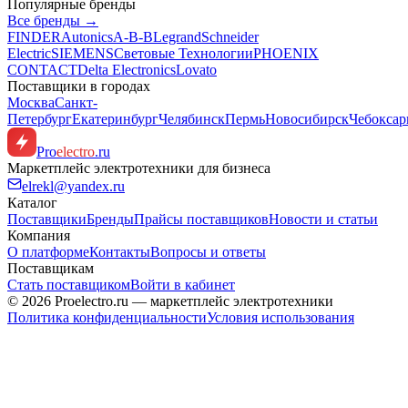
Популярные бренды
Все бренды →
FINDER
Autonics
A-B-B
Legrand
Schneider
Electric
SIEMENS
Световые Технологии
PHOENIX
CONTACT
Delta Electronics
Lovato
Поставщики в городах
Москва
Санкт-
Петербург
Екатеринбург
Челябинск
Пермь
Новосибирск
Чебокса
Pro
electro
.ru
Маркетплейс электротехники для бизнеса
elrekl@yandex.ru
Каталог
Поставщики
Бренды
Прайсы поставщиков
Новости и статьи
Компания
О платформе
Контакты
Вопросы и ответы
Поставщикам
Стать поставщиком
Войти в кабинет
© 2026 Proelectro.ru — маркетплейс электротехники
Политика конфиденциальности
Условия использования