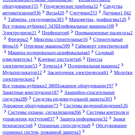
оборудование
155
Геодезические приборы
32
Средства
автоматизации
936
Весы
420
Счетчики
253
Датчики
1 042
Таймеры, секундомеры
383
Манометры, диафрагмы
120
Все товары рубрики
1 343
Шлифовальные машины
108
Электродрели
21
Перфоратор
6
Промышленные пылесосы
2
Фрезеры
2
Миксеры строительные
16
Строительные
фены
16
Отрезные машины
599
Гайковерт электрический
Машина полировально-шлифовальная
3
Садовый
измельчитель
1
Клеевые пистолеты
6
Прессы
электрические
53
Точила
14
Полировальная машина
2
Мультипликатор
12
Заклепочник электрический
1
Молотки
электрические
2
Все товары рубрики
2 380
Пожарное оборудование
197
Защитные конструкции
187
Аварийно-спасательные
средства
289
Средства индивидуальной защиты
303
Дорожное оборудование
73
Системы видеонаблюдения
126
Системы охраны, сигнализация
266
Системы контроля и
управления доступом
837
Защита информации
32
Знаки
безопасности
8
Охранные спецсредства
9
Обслуживание
охранных систем, пожарной защиты
3