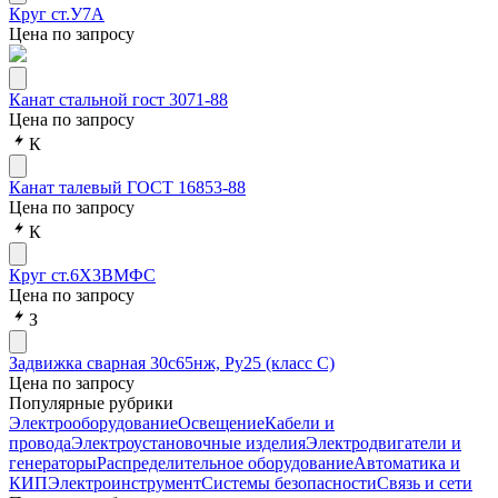
Круг ст.У7А
Цена по запросу
Канат стальной гост 3071-88
Цена по запросу
К
Канат талевый ГОСТ 16853-88
Цена по запросу
К
Круг ст.6Х3ВМФС
Цена по запросу
З
Задвижка сварная 30с65нж, Ру25 (класс С)
Цена по запросу
Популярные рубрики
Электрооборудование
Освещение
Кабели и
провода
Электроустановочные изделия
Электродвигатели и
генераторы
Распределительное оборудование
Автоматика и
КИП
Электроинструмент
Системы безопасности
Связь и сети