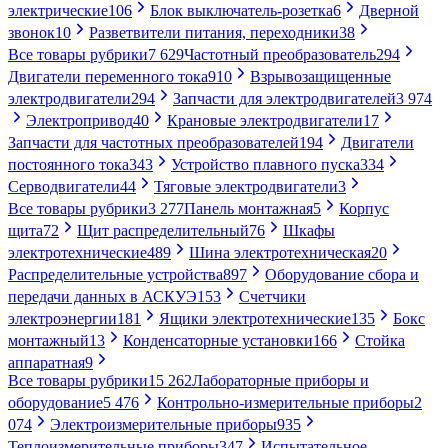
электрические
106
Блок выключатель-розетка
6
Дверной
звонок
10
Разветвители питания, переходники
38
Все товары рубрики
7 629
Частотный преобразователь
294
Двигатели переменного тока
910
Взрывозащищенные
электродвигатели
294
Запчасти для электродвигателей
3 974
Электропривод
40
Крановые электродвигатели
17
Запчасти для частотных преобразователей
194
Двигатели
постоянного тока
343
Устройство плавного пуска
334
Серводвигатели
44
Тяговые электродвигатели
3
Все товары рубрики
3 277
Панель монтажная
5
Корпус
щита
72
Щит распределительный
76
Шкафы
электротехнические
489
Шина электротехническая
20
Распределительные устройства
897
Оборудование сбора и
передачи данных в АСКУЭ
153
Счетчики
электроэнергии
181
Ящики электротехнические
135
Бокс
монтажный
13
Конденсаторные установки
166
Стойка
аппаратная
9
Все товары рубрики
15 262
Лабораторные приборы и
оборудование
5 476
Контрольно-измерительные приборы
2
074
Электроизмерительные приборы
935
Теплоизмерительные приборы
347
Испытательное