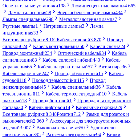
Осветительные установки
198
Люминесцентные лампы
4 665
Лампа галогенная
58
Энергосберегающие лампы
434
Лампы специальные
298
Металлогалогенная лампа
7
Ртутные лампы
1
Натриевые лампы
3
Лампа
индукционная
33
Все товары рубрики
8 162
Кабель силовой
3 870
Провод
силовой
624
Кабель контрольный
350
Кабели связи
224
Провод монтажный
234
Оптический кабель
934
Кабель
сигнализации
83
Кабель силовой гибкий
440
Кабель
управления
65
Кабель нагревательный
57
Витая пара
36
Кабель сварочный
247
Провод обмоточный
15
Кабель
судовой
118
Провод термостойкий
15
Провод
неизолированный
45
Кабель специальный
36
Кабель
телевизионный
11
Кабель термоэлектродный
10
Кабель
шахтный
18
Провод бортовой
1
Провода для подвижного
состава
30
Кабель лифтовой
14
Кабельные сборки
229
Все товары рубрики
8 348
Розетки
712
Рамки для розеток и
выключателей
2 069
Аксессуары для электроустановочных
изделий
3 907
Выключатель света
650
Удлинители
электрические
395
Разъемы электрические
94
Вилки