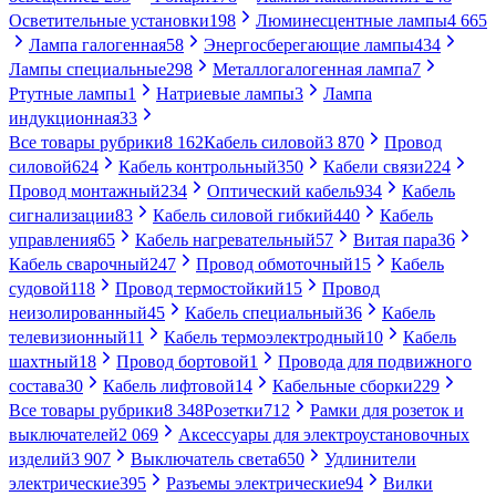
Осветительные установки
198
Люминесцентные лампы
4 665
Лампа галогенная
58
Энергосберегающие лампы
434
Лампы специальные
298
Металлогалогенная лампа
7
Ртутные лампы
1
Натриевые лампы
3
Лампа
индукционная
33
Все товары рубрики
8 162
Кабель силовой
3 870
Провод
силовой
624
Кабель контрольный
350
Кабели связи
224
Провод монтажный
234
Оптический кабель
934
Кабель
сигнализации
83
Кабель силовой гибкий
440
Кабель
управления
65
Кабель нагревательный
57
Витая пара
36
Кабель сварочный
247
Провод обмоточный
15
Кабель
судовой
118
Провод термостойкий
15
Провод
неизолированный
45
Кабель специальный
36
Кабель
телевизионный
11
Кабель термоэлектродный
10
Кабель
шахтный
18
Провод бортовой
1
Провода для подвижного
состава
30
Кабель лифтовой
14
Кабельные сборки
229
Все товары рубрики
8 348
Розетки
712
Рамки для розеток и
выключателей
2 069
Аксессуары для электроустановочных
изделий
3 907
Выключатель света
650
Удлинители
электрические
395
Разъемы электрические
94
Вилки