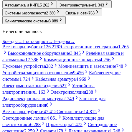
Автоматика и КИП
15 262
Электроинструмент
1 343
Системы безопасности
2 380
Связь и сети
763
Климатические системы
3 989
Ничего не нашлось
Бренды
→
Поставщики
→
Тендеры
→
Все товары рубрики
126 276
Электростанции, генераторы
1 265
Высоковольтное оборудование
3 845
Релейная защита и
автоматика
17 386
Коммутационные аппараты
4 256
Пусковые устройства
282
Молниезащита и заземление
748
Устройства защитного отключения
9 456
Кабеленесущие
системы
1 724
Кабельная арматура
4 969
Электромонтажные изделия
527
Устройства
электропитания
1 163
Электроизоляция
238
Радиоэлектронная аппаратура
2 749
Запчасти для
электрооборудования
6
Все товары рубрики
47 412
Светильники
14 815
Светодиодные лампы
4 861
Комплектующие для
светотехники
6 288
Прожекторы
1 472
Светодиодное
освещение
2 259
Фонари
178
Лампы накаливания
1 248