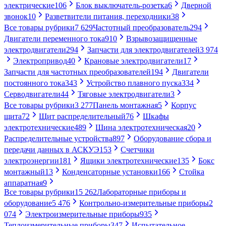
электрические
106
Блок выключатель-розетка
6
Дверной
звонок
10
Разветвители питания, переходники
38
Все товары рубрики
7 629
Частотный преобразователь
294
Двигатели переменного тока
910
Взрывозащищенные
электродвигатели
294
Запчасти для электродвигателей
3 974
Электропривод
40
Крановые электродвигатели
17
Запчасти для частотных преобразователей
194
Двигатели
постоянного тока
343
Устройство плавного пуска
334
Серводвигатели
44
Тяговые электродвигатели
3
Все товары рубрики
3 277
Панель монтажная
5
Корпус
щита
72
Щит распределительный
76
Шкафы
электротехнические
489
Шина электротехническая
20
Распределительные устройства
897
Оборудование сбора и
передачи данных в АСКУЭ
153
Счетчики
электроэнергии
181
Ящики электротехнические
135
Бокс
монтажный
13
Конденсаторные установки
166
Стойка
аппаратная
9
Все товары рубрики
15 262
Лабораторные приборы и
оборудование
5 476
Контрольно-измерительные приборы
2
074
Электроизмерительные приборы
935
Теплоизмерительные приборы
347
Испытательное