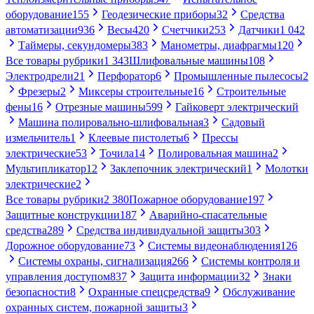
оборудование
155
Геодезические приборы
32
Средства
автоматизации
936
Весы
420
Счетчики
253
Датчики
1 042
Таймеры, секундомеры
383
Манометры, диафрагмы
120
Все товары рубрики
1 343
Шлифовальные машины
108
Электродрели
21
Перфоратор
6
Промышленные пылесосы
2
Фрезеры
2
Миксеры строительные
16
Строительные
фены
16
Отрезные машины
599
Гайковерт электрический
Машина полировально-шлифовальная
3
Садовый
измельчитель
1
Клеевые пистолеты
6
Прессы
электрические
53
Точила
14
Полировальная машина
2
Мультипликатор
12
Заклепочник электрический
1
Молотки
электрические
2
Все товары рубрики
2 380
Пожарное оборудование
197
Защитные конструкции
187
Аварийно-спасательные
средства
289
Средства индивидуальной защиты
303
Дорожное оборудование
73
Системы видеонаблюдения
126
Системы охраны, сигнализация
266
Системы контроля и
управления доступом
837
Защита информации
32
Знаки
безопасности
8
Охранные спецсредства
9
Обслуживание
охранных систем, пожарной защиты
3