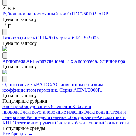
A-B-B
Рубильник на постоянный ток OTDC250E02, ABB
Цена по запросу
Г
Газоохладитель ОГП-200 чертеж 6 БС 392 003
Цена по запросу
Andromeda AP1 Antracite Ideal Lux Andromeda, Уличное бра
Цена по запросу
Однофазные 3 кВА DC/AC инверторы с низким
коэффициентом гармоник. Серия AEP-U3000R.
Цена по запросу
Популярные рубрики
Электрооборудование
Освещение
Кабели и
провода
Электроустановочные изделия
Электродвигатели и
генераторы
Распределительное оборудование
Автоматика и
КИП
Электроинструмент
Системы безопасности
Связь и сети
Популярные бренды
Все бренды →