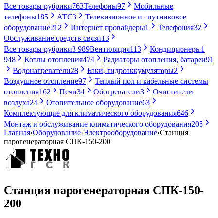
Все товары рубрики
763
Телефоны
97
Мобильные
телефоны
185
АТС
3
Телевизионное и спутниковое
оборудование
212
Интернет провайдеры
1
Телефония
32
Обслуживание средств связи
13
Все товары рубрики
3 989
Вентиляция
113
Кондиционеры
1
948
Котлы отопления
474
Радиаторы отопления, батареи
91
Водонагреватели
28
Баки, гидроаккумуляторы
2
Воздушное отопление
97
Теплый пол и кабельные системы
отопления
162
Печи
34
Обогреватели
3
Очистители
воздуха
24
Отопительное оборудование
63
Комплектующие для климатического оборудования
646
Монтаж и обслуживание климатического оборудования
205
Главная
›
Оборудование
›
Электрооборудование
›
Станция
парогенераторная СПК-150-200
Станция парогенераторная СПК-150-
200