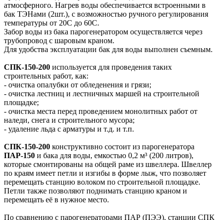
атмосферного. Нагрев воды обеспечивается встроенными в
бак ТЭНами (2шт.), с возможностью ручного регулирования
температуры от 20C до 60С.
Забор воды из бака парогенератором осуществляется через
трубопровод с шаровым краном.
Для удобства эксплуатации бак для воды выполнен съемным.
СПК-150-200
используется для проведения таких
строительных работ, как:
- очистка опалубки от обледенения и грязи;
- очистка лестниц и лестничных маршей на строительной
площадке;
- очистка места перед проведением монолитных работ от
наледи, снега и строительного мусора;
- удаление льда с арматуры и т.д. и т.п.
СПК-150-200
конструктивно состоит из парогенератора
ПАР-150
и бака для воды, емкостью 0,2 м³ (200 литров),
которые смонтированы на общей раме из швеллера. Швеллер
по краям имеет петли и изгибы в форме лыж, что позволяет
перемещать станцию волоком по строительной площадке.
Петли также позволяют поднимать станцию краном и
перемещать её в нужное место.
По сравнению с парогенераторами ПАР (ПЭЭ), станции СПК