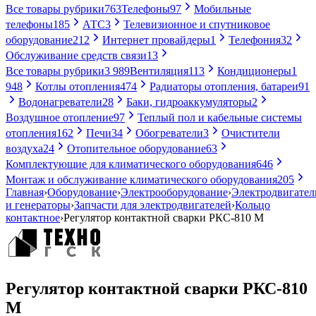
Все товары рубрики
763
Телефоны
97
Мобильные
телефоны
185
АТС
3
Телевизионное и спутниковое
оборудование
212
Интернет провайдеры
1
Телефония
32
Обслуживание средств связи
13
Все товары рубрики
3 989
Вентиляция
113
Кондиционеры
1
948
Котлы отопления
474
Радиаторы отопления, батареи
91
Водонагреватели
28
Баки, гидроаккумуляторы
2
Воздушное отопление
97
Теплый пол и кабельные системы
отопления
162
Печи
34
Обогреватели
3
Очистители
воздуха
24
Отопительное оборудование
63
Комплектующие для климатического оборудования
646
Монтаж и обслуживание климатического оборудования
205
Главная
›
Оборудование
›
Электрооборудование
›
Электродвигател
и генераторы
›
Запчасти для электродвигателей
›
Кольцо
контактное
›
Регулятор контактной сварки РКС-810 М
Регулятор контактной сварки РКС-810
М