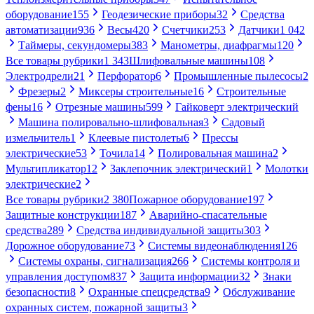
оборудование
155
Геодезические приборы
32
Средства
автоматизации
936
Весы
420
Счетчики
253
Датчики
1 042
Таймеры, секундомеры
383
Манометры, диафрагмы
120
Все товары рубрики
1 343
Шлифовальные машины
108
Электродрели
21
Перфоратор
6
Промышленные пылесосы
2
Фрезеры
2
Миксеры строительные
16
Строительные
фены
16
Отрезные машины
599
Гайковерт электрический
Машина полировально-шлифовальная
3
Садовый
измельчитель
1
Клеевые пистолеты
6
Прессы
электрические
53
Точила
14
Полировальная машина
2
Мультипликатор
12
Заклепочник электрический
1
Молотки
электрические
2
Все товары рубрики
2 380
Пожарное оборудование
197
Защитные конструкции
187
Аварийно-спасательные
средства
289
Средства индивидуальной защиты
303
Дорожное оборудование
73
Системы видеонаблюдения
126
Системы охраны, сигнализация
266
Системы контроля и
управления доступом
837
Защита информации
32
Знаки
безопасности
8
Охранные спецсредства
9
Обслуживание
охранных систем, пожарной защиты
3