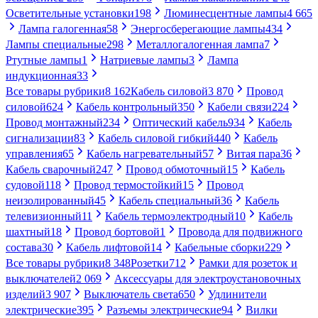
Осветительные установки
198
Люминесцентные лампы
4 665
Лампа галогенная
58
Энергосберегающие лампы
434
Лампы специальные
298
Металлогалогенная лампа
7
Ртутные лампы
1
Натриевые лампы
3
Лампа
индукционная
33
Все товары рубрики
8 162
Кабель силовой
3 870
Провод
силовой
624
Кабель контрольный
350
Кабели связи
224
Провод монтажный
234
Оптический кабель
934
Кабель
сигнализации
83
Кабель силовой гибкий
440
Кабель
управления
65
Кабель нагревательный
57
Витая пара
36
Кабель сварочный
247
Провод обмоточный
15
Кабель
судовой
118
Провод термостойкий
15
Провод
неизолированный
45
Кабель специальный
36
Кабель
телевизионный
11
Кабель термоэлектродный
10
Кабель
шахтный
18
Провод бортовой
1
Провода для подвижного
состава
30
Кабель лифтовой
14
Кабельные сборки
229
Все товары рубрики
8 348
Розетки
712
Рамки для розеток и
выключателей
2 069
Аксессуары для электроустановочных
изделий
3 907
Выключатель света
650
Удлинители
электрические
395
Разъемы электрические
94
Вилки