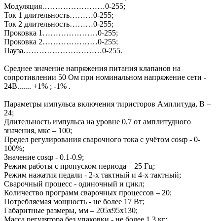
Модуляция……………………0-255;
Ток 1 длительность………0-255;
Ток 2 длительность………0-255;
Проковка 1…………………0-255;
Проковка 2…………………0-255;
Пауза…………………………0-255.
Среднее значение напряжения питания клапанов на
сопротивлении 50 Ом при номинальном напряжение сети -
24В....... +1% ; -1% .
Параметры импульса включения тиристоров Амплитуда, В –
24;
Длительность импульса на уровне 0,7 от амплитудного
значения, мкс – 100;
Предел регулирования сварочного тока с учётом cosȹ - 0-
100%;
Значение cosȹ - 0.1-0.9;
Режим работы с пропуском периода – 25 Гц;
Режим нажатия педали - 2-х тактный и 4-х тактный;
Сварочный процесс - одиночный и цикл;
Количество программ сварочных процессов – 20;
Потребляемая мощность - не более 17 Вт;
Габаритные размеры, мм – 205х95х130;
Масса регулятора без упаковки - не более 1,3 кг;