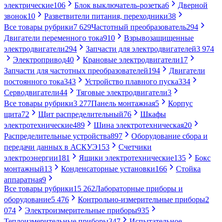
электрические
106
Блок выключатель-розетка
6
Дверной
звонок
10
Разветвители питания, переходники
38
Все товары рубрики
7 629
Частотный преобразователь
294
Двигатели переменного тока
910
Взрывозащищенные
электродвигатели
294
Запчасти для электродвигателей
3 974
Электропривод
40
Крановые электродвигатели
17
Запчасти для частотных преобразователей
194
Двигатели
постоянного тока
343
Устройство плавного пуска
334
Серводвигатели
44
Тяговые электродвигатели
3
Все товары рубрики
3 277
Панель монтажная
5
Корпус
щита
72
Щит распределительный
76
Шкафы
электротехнические
489
Шина электротехническая
20
Распределительные устройства
897
Оборудование сбора и
передачи данных в АСКУЭ
153
Счетчики
электроэнергии
181
Ящики электротехнические
135
Бокс
монтажный
13
Конденсаторные установки
166
Стойка
аппаратная
9
Все товары рубрики
15 262
Лабораторные приборы и
оборудование
5 476
Контрольно-измерительные приборы
2
074
Электроизмерительные приборы
935
Теплоизмерительные приборы
347
Испытательное