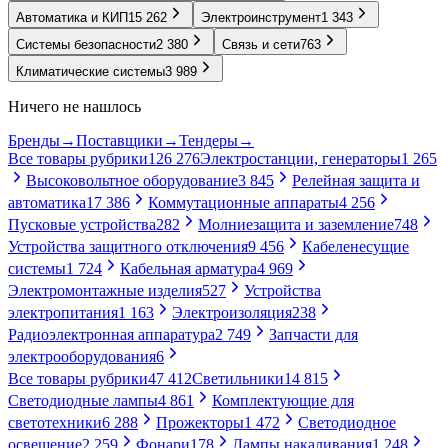
Автоматика и КИП
15 262
Электроинструмент
1 343
Системы безопасности
2 380
Связь и сети
763
Климатические системы
3 989
Ничего не нашлось
Бренды
→
Поставщики
→
Тендеры
→
Все товары рубрики
126 276
Электростанции, генераторы
1 265
Высоковольтное оборудование
3 845
Релейная защита и
автоматика
17 386
Коммутационные аппараты
4 256
Пусковые устройства
282
Молниезащита и заземление
748
Устройства защитного отключения
9 456
Кабеленесущие
системы
1 724
Кабельная арматура
4 969
Электромонтажные изделия
527
Устройства
электропитания
1 163
Электроизоляция
238
Радиоэлектронная аппаратура
2 749
Запчасти для
электрооборудования
6
Все товары рубрики
47 412
Светильники
14 815
Светодиодные лампы
4 861
Комплектующие для
светотехники
6 288
Прожекторы
1 472
Светодиодное
освещение
2 259
Фонари
178
Лампы накаливания
1 248