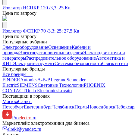
Изолятор НСПКР 120 /3,3; 25 Кв
Цена по запросу
Изолятор ФСПКР 70 /3,3; 25; 27,5 Кв
Цена по запросу
Популярные рубрики
Электрооборудование
Освещение
Кабели и
провода
Электроустановочные изделия
Электродвигатели и
генераторы
Распределительное оборудование
Автоматика и
КИП
Электроинструмент
Системы безопасности
Связь и сети
Популярные бренды
Все бренды →
FINDER
Autonics
A-B-B
Legrand
Schneider
Electric
SIEMENS
Световые Технологии
PHOENIX
CONTACT
Delta Electronics
Lovato
Поставщики в городах
Москва
Санкт-
Петербург
Екатеринбург
Челябинск
Пермь
Новосибирск
Чебокса
Pro
electro
.ru
Маркетплейс электротехники для бизнеса
elrekl@yandex.ru
Каталог