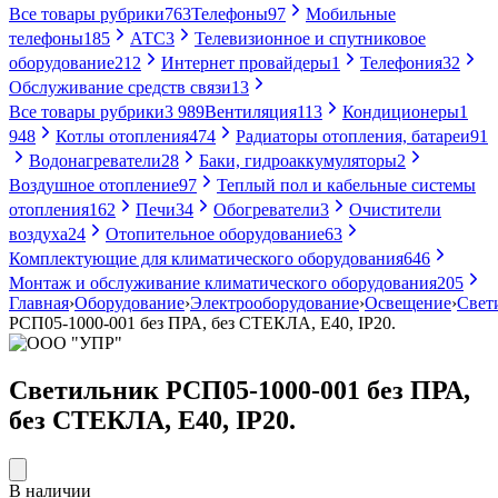
Все товары рубрики
763
Телефоны
97
Мобильные
телефоны
185
АТС
3
Телевизионное и спутниковое
оборудование
212
Интернет провайдеры
1
Телефония
32
Обслуживание средств связи
13
Все товары рубрики
3 989
Вентиляция
113
Кондиционеры
1
948
Котлы отопления
474
Радиаторы отопления, батареи
91
Водонагреватели
28
Баки, гидроаккумуляторы
2
Воздушное отопление
97
Теплый пол и кабельные системы
отопления
162
Печи
34
Обогреватели
3
Очистители
воздуха
24
Отопительное оборудование
63
Комплектующие для климатического оборудования
646
Монтаж и обслуживание климатического оборудования
205
Главная
›
Оборудование
›
Электрооборудование
›
Освещение
›
Свет
РСП05-1000-001 без ПРА, без СТЕКЛА, Е40, IP20.
Светильник РСП05-1000-001 без ПРА,
без СТЕКЛА, Е40, IP20.
В наличии