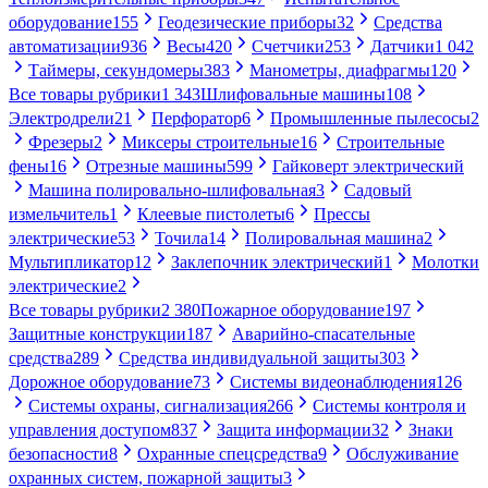
оборудование
155
Геодезические приборы
32
Средства
автоматизации
936
Весы
420
Счетчики
253
Датчики
1 042
Таймеры, секундомеры
383
Манометры, диафрагмы
120
Все товары рубрики
1 343
Шлифовальные машины
108
Электродрели
21
Перфоратор
6
Промышленные пылесосы
2
Фрезеры
2
Миксеры строительные
16
Строительные
фены
16
Отрезные машины
599
Гайковерт электрический
Машина полировально-шлифовальная
3
Садовый
измельчитель
1
Клеевые пистолеты
6
Прессы
электрические
53
Точила
14
Полировальная машина
2
Мультипликатор
12
Заклепочник электрический
1
Молотки
электрические
2
Все товары рубрики
2 380
Пожарное оборудование
197
Защитные конструкции
187
Аварийно-спасательные
средства
289
Средства индивидуальной защиты
303
Дорожное оборудование
73
Системы видеонаблюдения
126
Системы охраны, сигнализация
266
Системы контроля и
управления доступом
837
Защита информации
32
Знаки
безопасности
8
Охранные спецсредства
9
Обслуживание
охранных систем, пожарной защиты
3