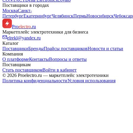
Поставщики в городах
Москва
Санкт-
Петербург
Екатеринбург
Челябинск
Пермь
Новосибирск
Чебокса
Pro
electro
.ru
Маркетплейс электротехники для бизнеса
elrekl@yandex.ru
Каталог
Поставщики
Бренды
Прайсы поставщиков
Новости и статьи
Компания
О платформе
Контакты
Вопросы и ответы
Поставщикам
Стать поставщиком
Войти в кабинет
© 2026 Proelectro.ru — маркетплейс электротехники
Политика конфиденциальности
Условия использования