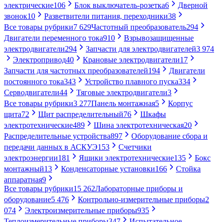
электрические
106
Блок выключатель-розетка
6
Дверной
звонок
10
Разветвители питания, переходники
38
Все товары рубрики
7 629
Частотный преобразователь
294
Двигатели переменного тока
910
Взрывозащищенные
электродвигатели
294
Запчасти для электродвигателей
3 974
Электропривод
40
Крановые электродвигатели
17
Запчасти для частотных преобразователей
194
Двигатели
постоянного тока
343
Устройство плавного пуска
334
Серводвигатели
44
Тяговые электродвигатели
3
Все товары рубрики
3 277
Панель монтажная
5
Корпус
щита
72
Щит распределительный
76
Шкафы
электротехнические
489
Шина электротехническая
20
Распределительные устройства
897
Оборудование сбора и
передачи данных в АСКУЭ
153
Счетчики
электроэнергии
181
Ящики электротехнические
135
Бокс
монтажный
13
Конденсаторные установки
166
Стойка
аппаратная
9
Все товары рубрики
15 262
Лабораторные приборы и
оборудование
5 476
Контрольно-измерительные приборы
2
074
Электроизмерительные приборы
935
Теплоизмерительные приборы
347
Испытательное