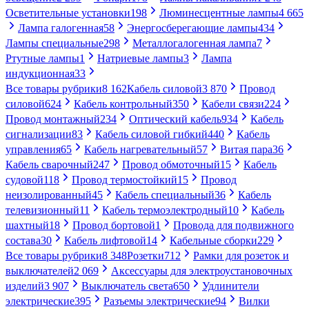
Осветительные установки
198
Люминесцентные лампы
4 665
Лампа галогенная
58
Энергосберегающие лампы
434
Лампы специальные
298
Металлогалогенная лампа
7
Ртутные лампы
1
Натриевые лампы
3
Лампа
индукционная
33
Все товары рубрики
8 162
Кабель силовой
3 870
Провод
силовой
624
Кабель контрольный
350
Кабели связи
224
Провод монтажный
234
Оптический кабель
934
Кабель
сигнализации
83
Кабель силовой гибкий
440
Кабель
управления
65
Кабель нагревательный
57
Витая пара
36
Кабель сварочный
247
Провод обмоточный
15
Кабель
судовой
118
Провод термостойкий
15
Провод
неизолированный
45
Кабель специальный
36
Кабель
телевизионный
11
Кабель термоэлектродный
10
Кабель
шахтный
18
Провод бортовой
1
Провода для подвижного
состава
30
Кабель лифтовой
14
Кабельные сборки
229
Все товары рубрики
8 348
Розетки
712
Рамки для розеток и
выключателей
2 069
Аксессуары для электроустановочных
изделий
3 907
Выключатель света
650
Удлинители
электрические
395
Разъемы электрические
94
Вилки