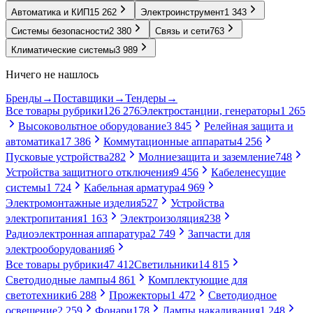
Автоматика и КИП
15 262
Электроинструмент
1 343
Системы безопасности
2 380
Связь и сети
763
Климатические системы
3 989
Ничего не нашлось
Бренды
→
Поставщики
→
Тендеры
→
Все товары рубрики
126 276
Электростанции, генераторы
1 265
Высоковольтное оборудование
3 845
Релейная защита и
автоматика
17 386
Коммутационные аппараты
4 256
Пусковые устройства
282
Молниезащита и заземление
748
Устройства защитного отключения
9 456
Кабеленесущие
системы
1 724
Кабельная арматура
4 969
Электромонтажные изделия
527
Устройства
электропитания
1 163
Электроизоляция
238
Радиоэлектронная аппаратура
2 749
Запчасти для
электрооборудования
6
Все товары рубрики
47 412
Светильники
14 815
Светодиодные лампы
4 861
Комплектующие для
светотехники
6 288
Прожекторы
1 472
Светодиодное
освещение
2 259
Фонари
178
Лампы накаливания
1 248