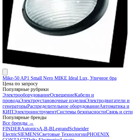
Mike-50 AP1 Small Nero MIKE Ideal Lux, Уличное бра
Цена по запросу
Популярные рубрики
Электрооборудование
Освещение
Кабели и
провода
Электроустановочные изделия
Электродвигатели и
генераторы
Распределительное оборудование
Автоматика и
КИП
Электроинструмент
Системы безопасности
Связь и сети
Популярные бренды
Все бренды →
FINDER
Autonics
A-B-B
Legrand
Schneider
Electric
SIEMENS
Световые Технологии
PHOENIX
CONTACT
Delta Electronics
Lovato