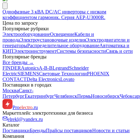
Однофазные 3 кВА DC/AC инверторы с низким
коэффициентом гармоник. Серия AEP-U3000R.
Цена по запросу
Популярные рубрики
Электрооборудование
Освещение
Кабели и
провода
Электроустановочные изделия
Электродвигатели и
генераторы
Распределительное оборудование
Автоматика и
КИП
Электроинструмент
Системы безопасности
Связь и сети
Популярные бренды
Все бренды →
FINDER
Autonics
A-B-B
Legrand
Schneider
Electric
SIEMENS
Световые Технологии
PHOENIX
CONTACT
Delta Electronics
Lovato
Поставщики в городах
Москва
Санкт-
Петербург
Екатеринбург
Челябинск
Пермь
Новосибирск
Чебокса
Pro
electro
.ru
Маркетплейс электротехники для бизнеса
elrekl@yandex.ru
Каталог
Поставщики
Бренды
Прайсы поставщиков
Новости и статьи
Компания