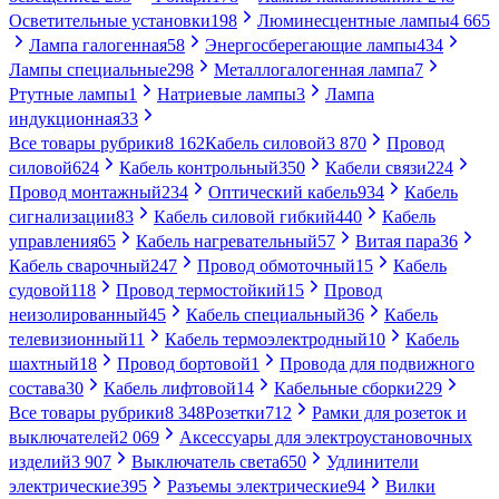
Осветительные установки
198
Люминесцентные лампы
4 665
Лампа галогенная
58
Энергосберегающие лампы
434
Лампы специальные
298
Металлогалогенная лампа
7
Ртутные лампы
1
Натриевые лампы
3
Лампа
индукционная
33
Все товары рубрики
8 162
Кабель силовой
3 870
Провод
силовой
624
Кабель контрольный
350
Кабели связи
224
Провод монтажный
234
Оптический кабель
934
Кабель
сигнализации
83
Кабель силовой гибкий
440
Кабель
управления
65
Кабель нагревательный
57
Витая пара
36
Кабель сварочный
247
Провод обмоточный
15
Кабель
судовой
118
Провод термостойкий
15
Провод
неизолированный
45
Кабель специальный
36
Кабель
телевизионный
11
Кабель термоэлектродный
10
Кабель
шахтный
18
Провод бортовой
1
Провода для подвижного
состава
30
Кабель лифтовой
14
Кабельные сборки
229
Все товары рубрики
8 348
Розетки
712
Рамки для розеток и
выключателей
2 069
Аксессуары для электроустановочных
изделий
3 907
Выключатель света
650
Удлинители
электрические
395
Разъемы электрические
94
Вилки