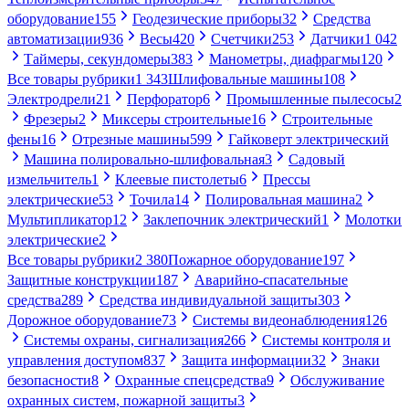
оборудование
155
Геодезические приборы
32
Средства
автоматизации
936
Весы
420
Счетчики
253
Датчики
1 042
Таймеры, секундомеры
383
Манометры, диафрагмы
120
Все товары рубрики
1 343
Шлифовальные машины
108
Электродрели
21
Перфоратор
6
Промышленные пылесосы
2
Фрезеры
2
Миксеры строительные
16
Строительные
фены
16
Отрезные машины
599
Гайковерт электрический
Машина полировально-шлифовальная
3
Садовый
измельчитель
1
Клеевые пистолеты
6
Прессы
электрические
53
Точила
14
Полировальная машина
2
Мультипликатор
12
Заклепочник электрический
1
Молотки
электрические
2
Все товары рубрики
2 380
Пожарное оборудование
197
Защитные конструкции
187
Аварийно-спасательные
средства
289
Средства индивидуальной защиты
303
Дорожное оборудование
73
Системы видеонаблюдения
126
Системы охраны, сигнализация
266
Системы контроля и
управления доступом
837
Защита информации
32
Знаки
безопасности
8
Охранные спецсредства
9
Обслуживание
охранных систем, пожарной защиты
3