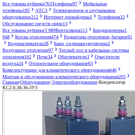
Все товары рубрики
763
Телефоны
97
Мобильные
телефоны
185
АТС
3
Телевизионное и спутниковое
оборудование
212
Интернет провайдеры
1
Телефония
32
Обслуживание средств связи
13
Все товары рубрики
3 989
Вентиляция
113
Кондиционеры
1
948
Котлы отопления
474
Радиаторы отопления, батареи
91
Водонагреватели
28
Баки, гидроаккумуляторы
2
Воздушное отопление
97
Теплый пол и кабельные системы
отопления
162
Печи
34
Обогреватели
3
Очистители
воздуха
24
Отопительное оборудование
63
Комплектующие для климатического оборудования
646
Монтаж и обслуживание климатического оборудования
205
Главная
›
Оборудование
›
Электрооборудование
›
Конденсатор
КС2-0,38-36-3У3