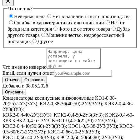
Что не так?
Неверная цена
Нет в наличии / снят с производства
Ошибка в характеристиках или описании
Не тот
бренд или категория
Фото не от этого товара
Дубль
другого товара
Мошенничество, недобросовестный
поставщик
Другое
Что именно неверно
Email, если нужен ответ
Отмена
Отправить
Добавлен:
08.05.2026
Описание
Конденсаторы косинусные низковольтные КЭ1-0,38-
20(25)-2У3(3У3); КЭ2-0,38-36(40;50)-2У3(3У3); КЭК2-0,4-36-
2У3(3У3);
КЭК2-0,4-40-2У3(3У3); КЭК2-0,4-50-2У3(3У3); КЭК2-0,4-60-
3У3 КЭК2-0,4-67-3У3; КЭС1-0,4-20(25;30)-2У3(3У3);
КЭС2-0,4-40(50;60)-2У3(3У3); КЭС1-0,5-38-2У3(3У3); КЭС2-
0,5-60(67)-2У3(3У3); КЭС1-0,66-20-2У3(3У3);
КЭС1-0,66-40-2У3(3У3); КЭС2-0,66-50(60;80)-2У3(3У3);