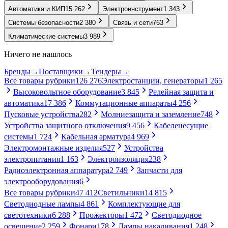
Автоматика и КИП
15 262
Электроинструмент
1 343
Системы безопасности
2 380
Связь и сети
763
Климатические системы
3 989
Ничего не нашлось
Бренды
→
Поставщики
→
Тендеры
→
Все товары рубрики
126 276
Электростанции, генераторы
1 265
Высоковольтное оборудование
3 845
Релейная защита и
автоматика
17 386
Коммутационные аппараты
4 256
Пусковые устройства
282
Молниезащита и заземление
748
Устройства защитного отключения
9 456
Кабеленесущие
системы
1 724
Кабельная арматура
4 969
Электромонтажные изделия
527
Устройства
электропитания
1 163
Электроизоляция
238
Радиоэлектронная аппаратура
2 749
Запчасти для
электрооборудования
6
Все товары рубрики
47 412
Светильники
14 815
Светодиодные лампы
4 861
Комплектующие для
светотехники
6 288
Прожекторы
1 472
Светодиодное
освещение
2 259
Фонари
178
Лампы накаливания
1 248