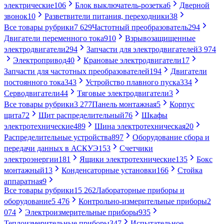
электрические
106
Блок выключатель-розетка
6
Дверной
звонок
10
Разветвители питания, переходники
38
Все товары рубрики
7 629
Частотный преобразователь
294
Двигатели переменного тока
910
Взрывозащищенные
электродвигатели
294
Запчасти для электродвигателей
3 974
Электропривод
40
Крановые электродвигатели
17
Запчасти для частотных преобразователей
194
Двигатели
постоянного тока
343
Устройство плавного пуска
334
Серводвигатели
44
Тяговые электродвигатели
3
Все товары рубрики
3 277
Панель монтажная
5
Корпус
щита
72
Щит распределительный
76
Шкафы
электротехнические
489
Шина электротехническая
20
Распределительные устройства
897
Оборудование сбора и
передачи данных в АСКУЭ
153
Счетчики
электроэнергии
181
Ящики электротехнические
135
Бокс
монтажный
13
Конденсаторные установки
166
Стойка
аппаратная
9
Все товары рубрики
15 262
Лабораторные приборы и
оборудование
5 476
Контрольно-измерительные приборы
2
074
Электроизмерительные приборы
935
Теплоизмерительные приборы
347
Испытательное