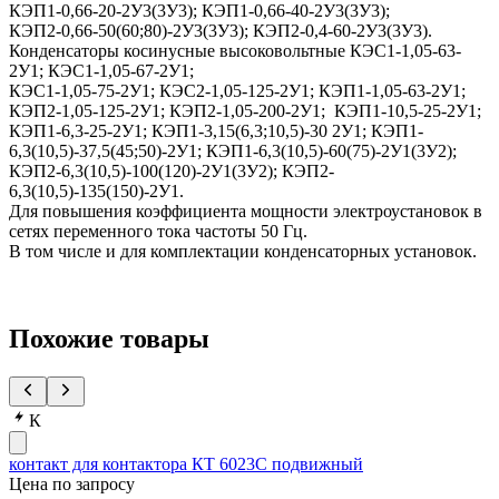
КЭП1-0,66-20-2У3(3У3); КЭП1-0,66-40-2У3(3У3);
КЭП2-0,66-50(60;80)-2У3(3У3); КЭП2-0,4-60-2У3(3У3).
Конденсаторы косинусные высоковольтные КЭС1-1,05-63-
2У1; КЭС1-1,05-67-2У1;
КЭС1-1,05-75-2У1; КЭС2-1,05-125-2У1; КЭП1-1,05-63-2У1;
КЭП2-1,05-125-2У1; КЭП2-1,05-200-2У1; КЭП1-10,5-25-2У1;
КЭП1-6,3-25-2У1; КЭП1-3,15(6,3;10,5)-30 2У1; КЭП1-
6,3(10,5)-37,5(45;50)-2У1; КЭП1-6,3(10,5)-60(75)-2У1(3У2);
КЭП2-6,3(10,5)-100(120)-2У1(3У2); КЭП2-
6,3(10,5)-135(150)-2У1.
Для повышения коэффициента мощности электроустановок в
сетях переменного тока частоты 50 Гц.
В том числе и для комплектации конденсаторных установок.
Похожие товары
К
контакт для контактора КТ 6023С подвижный
Цена по запросу