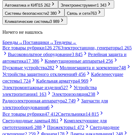
Автоматика и КИП
15 262
Электроинструмент
1 343
Системы безопасности
2 380
Связь и сети
763
Климатические системы
3 989
Ничего не нашлось
Бренды
→
Поставщики
→
Тендеры
→
Все товары рубрики
126 276
Электростанции, генераторы
1 265
Высоковольтное оборудование
3 845
Релейная защита и
автоматика
17 386
Коммутационные аппараты
4 256
Пусковые устройства
282
Молниезащита и заземление
748
Устройства защитного отключения
9 456
Кабеленесущие
системы
1 724
Кабельная арматура
4 969
Электромонтажные изделия
527
Устройства
электропитания
1 163
Электроизоляция
238
Радиоэлектронная аппаратура
2 749
Запчасти для
электрооборудования
6
Все товары рубрики
47 412
Светильники
14 815
Светодиодные лампы
4 861
Комплектующие для
светотехники
6 288
Прожекторы
1 472
Светодиодное
освещение
2 259
Фонари
178
Лампы накаливания
1 248