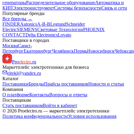
генераторы
Распределительное оборудование
Автоматика и
КИП
Электроинструмент
Системы безопасности
Связь и сети
Популярные бренды
Все бренды →
FINDER
Autonics
A-B-B
Legrand
Schneider
Electric
SIEMENS
Световые Технологии
PHOENIX
CONTACT
Delta Electronics
Lovato
Поставщики в городах
Москва
Санкт-
Петербург
Екатеринбург
Челябинск
Пермь
Новосибирск
Чебокса
Pro
electro
.ru
Маркетплейс электротехники для бизнеса
elrekl@yandex.ru
Каталог
Поставщики
Бренды
Прайсы поставщиков
Новости и статьи
Компания
О платформе
Контакты
Вопросы и ответы
Поставщикам
Стать поставщиком
Войти в кабинет
© 2026 Proelectro.ru — маркетплейс электротехники
Политика конфиденциальности
Условия использования