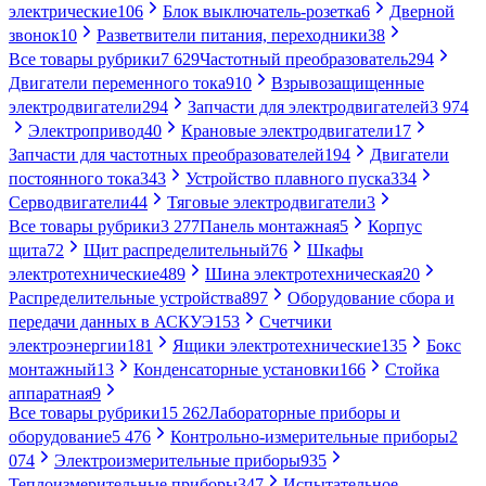
электрические
106
Блок выключатель-розетка
6
Дверной
звонок
10
Разветвители питания, переходники
38
Все товары рубрики
7 629
Частотный преобразователь
294
Двигатели переменного тока
910
Взрывозащищенные
электродвигатели
294
Запчасти для электродвигателей
3 974
Электропривод
40
Крановые электродвигатели
17
Запчасти для частотных преобразователей
194
Двигатели
постоянного тока
343
Устройство плавного пуска
334
Серводвигатели
44
Тяговые электродвигатели
3
Все товары рубрики
3 277
Панель монтажная
5
Корпус
щита
72
Щит распределительный
76
Шкафы
электротехнические
489
Шина электротехническая
20
Распределительные устройства
897
Оборудование сбора и
передачи данных в АСКУЭ
153
Счетчики
электроэнергии
181
Ящики электротехнические
135
Бокс
монтажный
13
Конденсаторные установки
166
Стойка
аппаратная
9
Все товары рубрики
15 262
Лабораторные приборы и
оборудование
5 476
Контрольно-измерительные приборы
2
074
Электроизмерительные приборы
935
Теплоизмерительные приборы
347
Испытательное