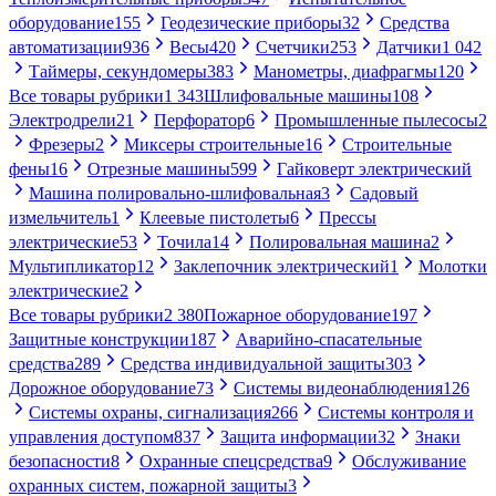
оборудование
155
Геодезические приборы
32
Средства
автоматизации
936
Весы
420
Счетчики
253
Датчики
1 042
Таймеры, секундомеры
383
Манометры, диафрагмы
120
Все товары рубрики
1 343
Шлифовальные машины
108
Электродрели
21
Перфоратор
6
Промышленные пылесосы
2
Фрезеры
2
Миксеры строительные
16
Строительные
фены
16
Отрезные машины
599
Гайковерт электрический
Машина полировально-шлифовальная
3
Садовый
измельчитель
1
Клеевые пистолеты
6
Прессы
электрические
53
Точила
14
Полировальная машина
2
Мультипликатор
12
Заклепочник электрический
1
Молотки
электрические
2
Все товары рубрики
2 380
Пожарное оборудование
197
Защитные конструкции
187
Аварийно-спасательные
средства
289
Средства индивидуальной защиты
303
Дорожное оборудование
73
Системы видеонаблюдения
126
Системы охраны, сигнализация
266
Системы контроля и
управления доступом
837
Защита информации
32
Знаки
безопасности
8
Охранные спецсредства
9
Обслуживание
охранных систем, пожарной защиты
3