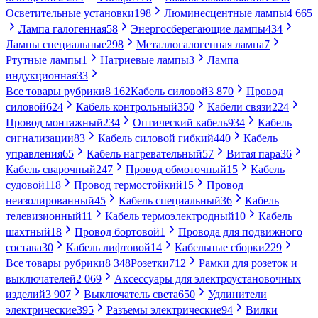
Осветительные установки
198
Люминесцентные лампы
4 665
Лампа галогенная
58
Энергосберегающие лампы
434
Лампы специальные
298
Металлогалогенная лампа
7
Ртутные лампы
1
Натриевые лампы
3
Лампа
индукционная
33
Все товары рубрики
8 162
Кабель силовой
3 870
Провод
силовой
624
Кабель контрольный
350
Кабели связи
224
Провод монтажный
234
Оптический кабель
934
Кабель
сигнализации
83
Кабель силовой гибкий
440
Кабель
управления
65
Кабель нагревательный
57
Витая пара
36
Кабель сварочный
247
Провод обмоточный
15
Кабель
судовой
118
Провод термостойкий
15
Провод
неизолированный
45
Кабель специальный
36
Кабель
телевизионный
11
Кабель термоэлектродный
10
Кабель
шахтный
18
Провод бортовой
1
Провода для подвижного
состава
30
Кабель лифтовой
14
Кабельные сборки
229
Все товары рубрики
8 348
Розетки
712
Рамки для розеток и
выключателей
2 069
Аксессуары для электроустановочных
изделий
3 907
Выключатель света
650
Удлинители
электрические
395
Разъемы электрические
94
Вилки