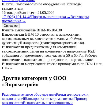
Шахты · высоковольтное оборудование, приводы,
выключатели
16 товаров
Был в сети 21.05.2026
+7 (928) 101-14-48
Профиль поставщика →
Все товары
поставщика →
Описание
Купить выключатель ВПМ-10-20-630
Выключатели ВПМ-10 относятся к жидкостным
высоковольтным выключателям с малым объёмом
дугогасящей жидкости (трансформаторного масла).
Выключатели предназначены для коммутации
высоковольтных цепей на номинальное напряжение 10кВ
трёхфазного переменного тока частоты 50 и 60 Гц. Рабочее
положение выключателя в пространстве – вертикальное.
Выключатели могут сочленяться с приводами типа ПЭ-11 или
ПП-67.
Другие категории у ООО
«Эпромстрой»
Распределительное оборудование
Рамки для розеток и
выключателей
Блокировка электромагнитная
Привод
выключателя
Выключатель высоковольтный