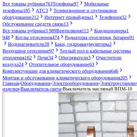
Все товары рубрики
763
Телефоны
97
Мобильные
телефоны
185
АТС
3
Телевизионное и спутниковое
оборудование
212
Интернет провайдеры
1
Телефония
32
Обслуживание средств связи
13
Все товары рубрики
3 989
Вентиляция
113
Кондиционеры
1
948
Котлы отопления
474
Радиаторы отопления, батареи
91
Водонагреватели
28
Баки, гидроаккумуляторы
2
Воздушное отопление
97
Теплый пол и кабельные системы
отопления
162
Печи
34
Обогреватели
3
Очистители
воздуха
24
Отопительное оборудование
63
Комплектующие для климатического оборудования
646
Монтаж и обслуживание климатического оборудования
205
Главная
›
Оборудование
›
Электрооборудование
›
Электроустанов
изделия
›
Выключатель света
›
Выключатель масляный ВПМ-10