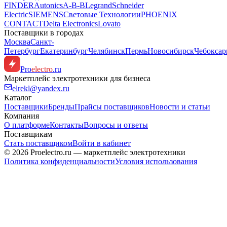
FINDER
Autonics
A-B-B
Legrand
Schneider
Electric
SIEMENS
Световые Технологии
PHOENIX
CONTACT
Delta Electronics
Lovato
Поставщики в городах
Москва
Санкт-
Петербург
Екатеринбург
Челябинск
Пермь
Новосибирск
Чебокса
Pro
electro
.ru
Маркетплейс электротехники для бизнеса
elrekl@yandex.ru
Каталог
Поставщики
Бренды
Прайсы поставщиков
Новости и статьи
Компания
О платформе
Контакты
Вопросы и ответы
Поставщикам
Стать поставщиком
Войти в кабинет
© 2026 Proelectro.ru — маркетплейс электротехники
Политика конфиденциальности
Условия использования