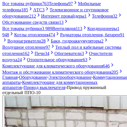
Все товары рубрики
763
Телефоны
97
Мобильные
телефоны
185
АТС
3
Телевизионное и спутниковое
оборудование
212
Интернет провайдеры
1
Телефония
32
Обслуживание средств связи
13
Все товары рубрики
3 989
Вентиляция
113
Кондиционеры
1
948
Котлы отопления
474
Радиаторы отопления, батареи
91
Водонагреватели
28
Баки, гидроаккумуляторы
2
Воздушное отопление
97
Теплый пол и кабельные системы
отопления
162
Печи
34
Обогреватели
3
Очистители
воздуха
24
Отопительное оборудование
63
Комплектующие для климатического оборудования
646
Монтаж и обслуживание климатического оборудования
205
Главная
›
Оборудование
›
Электрооборудование
›
Коммутационны
аппараты
›
Комплектующие для коммутационных
аппаратов
›
Привод выключателя
›
Привод пружинный
отдельный ППО-10