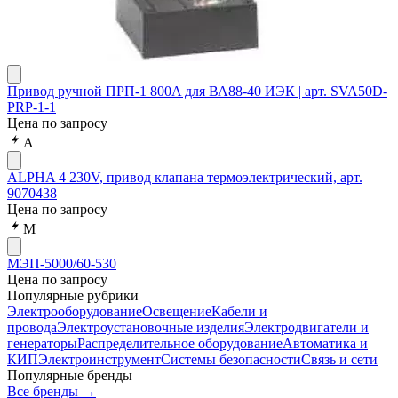
Привод ручной ПРП-1 800A для ВА88-40 ИЭК | арт. SVA50D-
PRP-1-1
Цена по запросу
A
ALPHA 4 230V, привод клапана термоэлектрический, арт.
9070438
Цена по запросу
М
МЭП-5000/60-530
Цена по запросу
Популярные рубрики
Электрооборудование
Освещение
Кабели и
провода
Электроустановочные изделия
Электродвигатели и
генераторы
Распределительное оборудование
Автоматика и
КИП
Электроинструмент
Системы безопасности
Связь и сети
Популярные бренды
Все бренды →