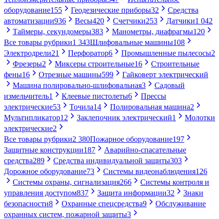
оборудование
155
Геодезические приборы
32
Средства
автоматизации
936
Весы
420
Счетчики
253
Датчики
1 042
Таймеры, секундомеры
383
Манометры, диафрагмы
120
Все товары рубрики
1 343
Шлифовальные машины
108
Электродрели
21
Перфоратор
6
Промышленные пылесосы
2
Фрезеры
2
Миксеры строительные
16
Строительные
фены
16
Отрезные машины
599
Гайковерт электрический
Машина полировально-шлифовальная
3
Садовый
измельчитель
1
Клеевые пистолеты
6
Прессы
электрические
53
Точила
14
Полировальная машина
2
Мультипликатор
12
Заклепочник электрический
1
Молотки
электрические
2
Все товары рубрики
2 380
Пожарное оборудование
197
Защитные конструкции
187
Аварийно-спасательные
средства
289
Средства индивидуальной защиты
303
Дорожное оборудование
73
Системы видеонаблюдения
126
Системы охраны, сигнализация
266
Системы контроля и
управления доступом
837
Защита информации
32
Знаки
безопасности
8
Охранные спецсредства
9
Обслуживание
охранных систем, пожарной защиты
3