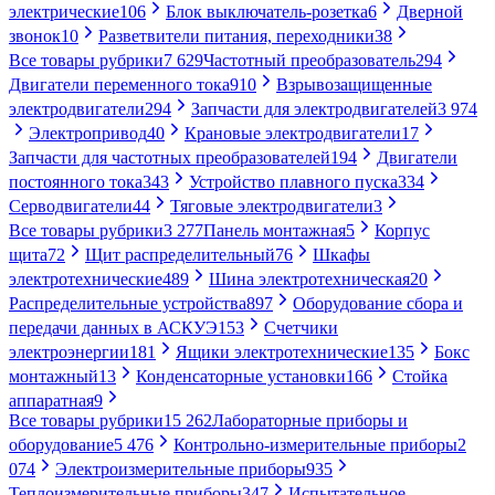
электрические
106
Блок выключатель-розетка
6
Дверной
звонок
10
Разветвители питания, переходники
38
Все товары рубрики
7 629
Частотный преобразователь
294
Двигатели переменного тока
910
Взрывозащищенные
электродвигатели
294
Запчасти для электродвигателей
3 974
Электропривод
40
Крановые электродвигатели
17
Запчасти для частотных преобразователей
194
Двигатели
постоянного тока
343
Устройство плавного пуска
334
Серводвигатели
44
Тяговые электродвигатели
3
Все товары рубрики
3 277
Панель монтажная
5
Корпус
щита
72
Щит распределительный
76
Шкафы
электротехнические
489
Шина электротехническая
20
Распределительные устройства
897
Оборудование сбора и
передачи данных в АСКУЭ
153
Счетчики
электроэнергии
181
Ящики электротехнические
135
Бокс
монтажный
13
Конденсаторные установки
166
Стойка
аппаратная
9
Все товары рубрики
15 262
Лабораторные приборы и
оборудование
5 476
Контрольно-измерительные приборы
2
074
Электроизмерительные приборы
935
Теплоизмерительные приборы
347
Испытательное