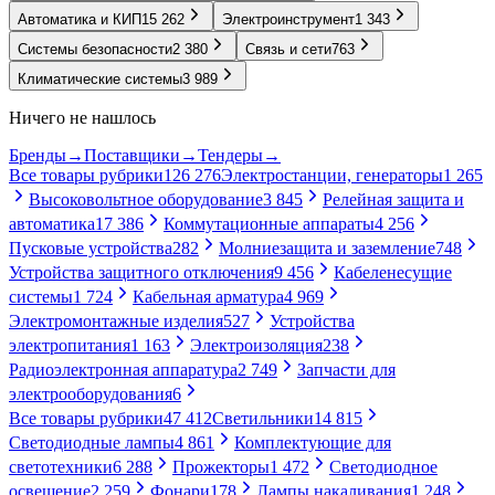
Автоматика и КИП
15 262
Электроинструмент
1 343
Системы безопасности
2 380
Связь и сети
763
Климатические системы
3 989
Ничего не нашлось
Бренды
→
Поставщики
→
Тендеры
→
Все товары рубрики
126 276
Электростанции, генераторы
1 265
Высоковольтное оборудование
3 845
Релейная защита и
автоматика
17 386
Коммутационные аппараты
4 256
Пусковые устройства
282
Молниезащита и заземление
748
Устройства защитного отключения
9 456
Кабеленесущие
системы
1 724
Кабельная арматура
4 969
Электромонтажные изделия
527
Устройства
электропитания
1 163
Электроизоляция
238
Радиоэлектронная аппаратура
2 749
Запчасти для
электрооборудования
6
Все товары рубрики
47 412
Светильники
14 815
Светодиодные лампы
4 861
Комплектующие для
светотехники
6 288
Прожекторы
1 472
Светодиодное
освещение
2 259
Фонари
178
Лампы накаливания
1 248