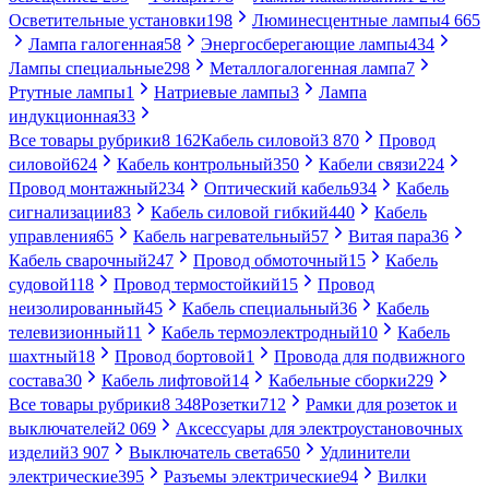
Осветительные установки
198
Люминесцентные лампы
4 665
Лампа галогенная
58
Энергосберегающие лампы
434
Лампы специальные
298
Металлогалогенная лампа
7
Ртутные лампы
1
Натриевые лампы
3
Лампа
индукционная
33
Все товары рубрики
8 162
Кабель силовой
3 870
Провод
силовой
624
Кабель контрольный
350
Кабели связи
224
Провод монтажный
234
Оптический кабель
934
Кабель
сигнализации
83
Кабель силовой гибкий
440
Кабель
управления
65
Кабель нагревательный
57
Витая пара
36
Кабель сварочный
247
Провод обмоточный
15
Кабель
судовой
118
Провод термостойкий
15
Провод
неизолированный
45
Кабель специальный
36
Кабель
телевизионный
11
Кабель термоэлектродный
10
Кабель
шахтный
18
Провод бортовой
1
Провода для подвижного
состава
30
Кабель лифтовой
14
Кабельные сборки
229
Все товары рубрики
8 348
Розетки
712
Рамки для розеток и
выключателей
2 069
Аксессуары для электроустановочных
изделий
3 907
Выключатель света
650
Удлинители
электрические
395
Разъемы электрические
94
Вилки