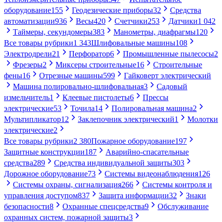
оборудование
155
Геодезические приборы
32
Средства
автоматизации
936
Весы
420
Счетчики
253
Датчики
1 042
Таймеры, секундомеры
383
Манометры, диафрагмы
120
Все товары рубрики
1 343
Шлифовальные машины
108
Электродрели
21
Перфоратор
6
Промышленные пылесосы
2
Фрезеры
2
Миксеры строительные
16
Строительные
фены
16
Отрезные машины
599
Гайковерт электрический
Машина полировально-шлифовальная
3
Садовый
измельчитель
1
Клеевые пистолеты
6
Прессы
электрические
53
Точила
14
Полировальная машина
2
Мультипликатор
12
Заклепочник электрический
1
Молотки
электрические
2
Все товары рубрики
2 380
Пожарное оборудование
197
Защитные конструкции
187
Аварийно-спасательные
средства
289
Средства индивидуальной защиты
303
Дорожное оборудование
73
Системы видеонаблюдения
126
Системы охраны, сигнализация
266
Системы контроля и
управления доступом
837
Защита информации
32
Знаки
безопасности
8
Охранные спецсредства
9
Обслуживание
охранных систем, пожарной защиты
3