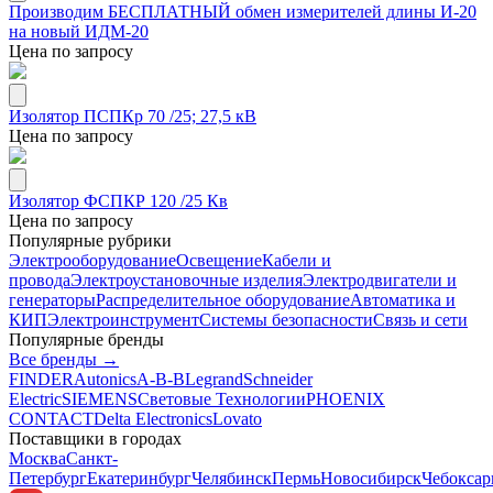
Производим БЕСПЛАТНЫЙ обмен измерителей длины И-20
на новый ИДМ-20
Цена по запросу
Изолятор ПСПКр 70 /25; 27,5 кВ
Цена по запросу
Изолятор ФСПКР 120 /25 Кв
Цена по запросу
Популярные рубрики
Электрооборудование
Освещение
Кабели и
провода
Электроустановочные изделия
Электродвигатели и
генераторы
Распределительное оборудование
Автоматика и
КИП
Электроинструмент
Системы безопасности
Связь и сети
Популярные бренды
Все бренды →
FINDER
Autonics
A-B-B
Legrand
Schneider
Electric
SIEMENS
Световые Технологии
PHOENIX
CONTACT
Delta Electronics
Lovato
Поставщики в городах
Москва
Санкт-
Петербург
Екатеринбург
Челябинск
Пермь
Новосибирск
Чебокса