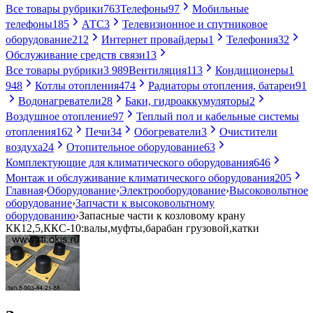
Все товары рубрики
763
Телефоны
97
Мобильные
телефоны
185
АТС
3
Телевизионное и спутниковое
оборудование
212
Интернет провайдеры
1
Телефония
32
Обслуживание средств связи
13
Все товары рубрики
3 989
Вентиляция
113
Кондиционеры
1
948
Котлы отопления
474
Радиаторы отопления, батареи
91
Водонагреватели
28
Баки, гидроаккумуляторы
2
Воздушное отопление
97
Теплый пол и кабельные системы
отопления
162
Печи
34
Обогреватели
3
Очистители
воздуха
24
Отопительное оборудование
63
Комплектующие для климатического оборудования
646
Монтаж и обслуживание климатического оборудования
205
Главная
›
Оборудование
›
Электрооборудование
›
Высоковольтное
оборудование
›
Запчасти к высоковольтному
оборудованию
›
Запасные части к козловому крану
КК12,5,ККС-10:валы,муфты,барабан грузовой,катки