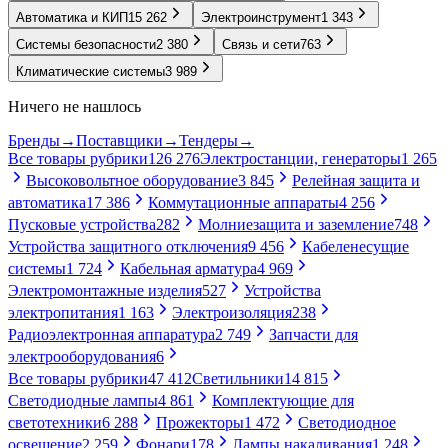
Автоматика и КИП
15 262
Электроинструмент
1 343
Системы безопасности
2 380
Связь и сети
763
Климатические системы
3 989
Ничего не нашлось
Бренды
→
Поставщики
→
Тендеры
→
Все товары рубрики
126 276
Электростанции, генераторы
1 265
Высоковольтное оборудование
3 845
Релейная защита и
автоматика
17 386
Коммутационные аппараты
4 256
Пусковые устройства
282
Молниезащита и заземление
748
Устройства защитного отключения
9 456
Кабеленесущие
системы
1 724
Кабельная арматура
4 969
Электромонтажные изделия
527
Устройства
электропитания
1 163
Электроизоляция
238
Радиоэлектронная аппаратура
2 749
Запчасти для
электрооборудования
6
Все товары рубрики
47 412
Светильники
14 815
Светодиодные лампы
4 861
Комплектующие для
светотехники
6 288
Прожекторы
1 472
Светодиодное
освещение
2 259
Фонари
178
Лампы накаливания
1 248