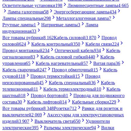
Осветительные установки
198
Люминесцентные лампы
4 665
Лампа галогенная
58
Энергосберегающие лампы
434
Лампы специальные
298
Металлогалогенная лампа
7
Ртутные лампы
1
Натриевые лампы
3
Лампа
индукционная
33
Все товары рубрики
8 162
Кабель силовой
3 870
Провод
силовой
624
Кабель контрольный
350
Кабели связи
224
Провод монтажный
234
Оптический кабель
934
Кабель
сигнализации
83
Кабель силовой гибкий
440
Кабель
управления
65
Кабель нагревательный
57
Витая пара
36
Кабель сварочный
247
Провод обмоточный
15
Кабель
судовой
118
Провод термостойкий
15
Провод
неизолированный
45
Кабель специальный
36
Кабель
телевизионный
11
Кабель термоэлектродный
10
Кабель
шахтный
18
Провод бортовой
1
Провода для подвижного
состава
30
Кабель лифтовой
14
Кабельные сборки
229
Все товары рубрики
8 348
Розетки
712
Рамки для розеток и
выключателей
2 069
Аксессуары для электроустановочных
изделий
3 907
Выключатель света
650
Удлинители
электрические
395
Разъемы электрические
94
Вилки