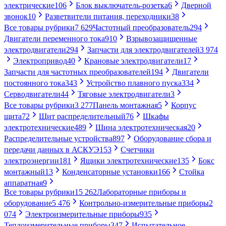
электрические
106
Блок выключатель-розетка
6
Дверной
звонок
10
Разветвители питания, переходники
38
Все товары рубрики
7 629
Частотный преобразователь
294
Двигатели переменного тока
910
Взрывозащищенные
электродвигатели
294
Запчасти для электродвигателей
3 974
Электропривод
40
Крановые электродвигатели
17
Запчасти для частотных преобразователей
194
Двигатели
постоянного тока
343
Устройство плавного пуска
334
Серводвигатели
44
Тяговые электродвигатели
3
Все товары рубрики
3 277
Панель монтажная
5
Корпус
щита
72
Щит распределительный
76
Шкафы
электротехнические
489
Шина электротехническая
20
Распределительные устройства
897
Оборудование сбора и
передачи данных в АСКУЭ
153
Счетчики
электроэнергии
181
Ящики электротехнические
135
Бокс
монтажный
13
Конденсаторные установки
166
Стойка
аппаратная
9
Все товары рубрики
15 262
Лабораторные приборы и
оборудование
5 476
Контрольно-измерительные приборы
2
074
Электроизмерительные приборы
935
Теплоизмерительные приборы
347
Испытательное