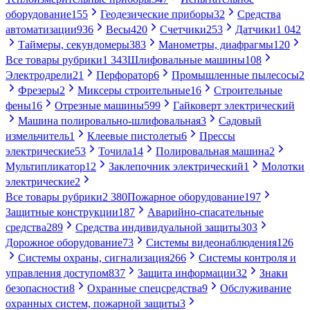
оборудование
155
Геодезические приборы
32
Средства
автоматизации
936
Весы
420
Счетчики
253
Датчики
1 042
Таймеры, секундомеры
383
Манометры, диафрагмы
120
Все товары рубрики
1 343
Шлифовальные машины
108
Электродрели
21
Перфоратор
6
Промышленные пылесосы
2
Фрезеры
2
Миксеры строительные
16
Строительные
фены
16
Отрезные машины
599
Гайковерт электрический
Машина полировально-шлифовальная
3
Садовый
измельчитель
1
Клеевые пистолеты
6
Прессы
электрические
53
Точила
14
Полировальная машина
2
Мультипликатор
12
Заклепочник электрический
1
Молотки
электрические
2
Все товары рубрики
2 380
Пожарное оборудование
197
Защитные конструкции
187
Аварийно-спасательные
средства
289
Средства индивидуальной защиты
303
Дорожное оборудование
73
Системы видеонаблюдения
126
Системы охраны, сигнализация
266
Системы контроля и
управления доступом
837
Защита информации
32
Знаки
безопасности
8
Охранные спецсредства
9
Обслуживание
охранных систем, пожарной защиты
3