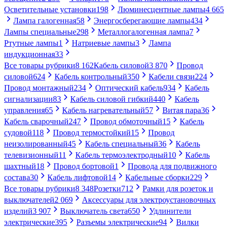
Осветительные установки
198
Люминесцентные лампы
4 665
Лампа галогенная
58
Энергосберегающие лампы
434
Лампы специальные
298
Металлогалогенная лампа
7
Ртутные лампы
1
Натриевые лампы
3
Лампа
индукционная
33
Все товары рубрики
8 162
Кабель силовой
3 870
Провод
силовой
624
Кабель контрольный
350
Кабели связи
224
Провод монтажный
234
Оптический кабель
934
Кабель
сигнализации
83
Кабель силовой гибкий
440
Кабель
управления
65
Кабель нагревательный
57
Витая пара
36
Кабель сварочный
247
Провод обмоточный
15
Кабель
судовой
118
Провод термостойкий
15
Провод
неизолированный
45
Кабель специальный
36
Кабель
телевизионный
11
Кабель термоэлектродный
10
Кабель
шахтный
18
Провод бортовой
1
Провода для подвижного
состава
30
Кабель лифтовой
14
Кабельные сборки
229
Все товары рубрики
8 348
Розетки
712
Рамки для розеток и
выключателей
2 069
Аксессуары для электроустановочных
изделий
3 907
Выключатель света
650
Удлинители
электрические
395
Разъемы электрические
94
Вилки