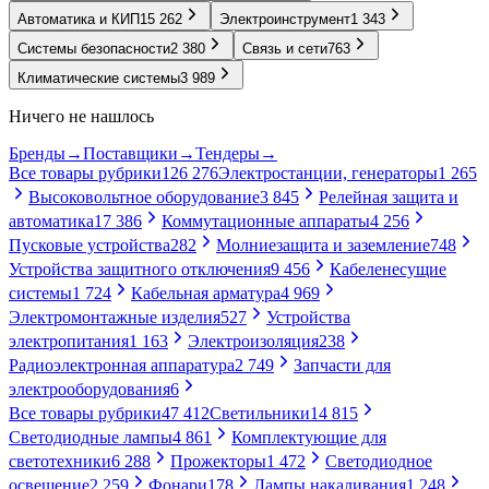
Автоматика и КИП
15 262
Электроинструмент
1 343
Системы безопасности
2 380
Связь и сети
763
Климатические системы
3 989
Ничего не нашлось
Бренды
→
Поставщики
→
Тендеры
→
Все товары рубрики
126 276
Электростанции, генераторы
1 265
Высоковольтное оборудование
3 845
Релейная защита и
автоматика
17 386
Коммутационные аппараты
4 256
Пусковые устройства
282
Молниезащита и заземление
748
Устройства защитного отключения
9 456
Кабеленесущие
системы
1 724
Кабельная арматура
4 969
Электромонтажные изделия
527
Устройства
электропитания
1 163
Электроизоляция
238
Радиоэлектронная аппаратура
2 749
Запчасти для
электрооборудования
6
Все товары рубрики
47 412
Светильники
14 815
Светодиодные лампы
4 861
Комплектующие для
светотехники
6 288
Прожекторы
1 472
Светодиодное
освещение
2 259
Фонари
178
Лампы накаливания
1 248