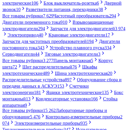
электрические
106
Блок выключатель-розетка
6
Дверной
звонок
10
Разветвители питания, переходники
38
Все товары рубрики
7 629
Частотный преобразователь
294
Двигатели переменного тока
910
Взрывозащищенные
электродвигатели
294
Запчасти для электродвигателей
3 974
Электропривод
40
Крановые электродвигатели
17
Запчасти для частотных преобразователей
194
Двигатели
постоянного тока
343
Устройство плавного пуска
334
Серводвигатели
44
Тяговые электродвигатели
3
Все товары рубрики
3 277
Панель монтажная
5
Корпус
щита
72
Щит распределительный
76
Шкафы
электротехнические
489
Шина электротехническая
20
Распределительные устройства
897
Оборудование сбора и
передачи данных в АСКУЭ
153
Счетчики
электроэнергии
181
Ящики электротехнические
135
Бокс
монтажный
13
Конденсаторные установки
166
Стойка
аппаратная
9
Все товары рубрики
15 262
Лабораторные приборы и
оборудование
5 476
Контрольно-измерительные приборы
2
074
Электроизмерительные приборы
935
Теплоизмерительные приборы
347
Испытательное