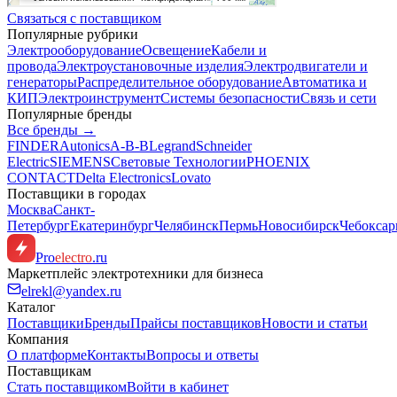
Связаться с поставщиком
Популярные рубрики
Электрооборудование
Освещение
Кабели и
провода
Электроустановочные изделия
Электродвигатели и
генераторы
Распределительное оборудование
Автоматика и
КИП
Электроинструмент
Системы безопасности
Связь и сети
Популярные бренды
Все бренды →
FINDER
Autonics
A-B-B
Legrand
Schneider
Electric
SIEMENS
Световые Технологии
PHOENIX
CONTACT
Delta Electronics
Lovato
Поставщики в городах
Москва
Санкт-
Петербург
Екатеринбург
Челябинск
Пермь
Новосибирск
Чебокса
Pro
electro
.ru
Маркетплейс электротехники для бизнеса
elrekl@yandex.ru
Каталог
Поставщики
Бренды
Прайсы поставщиков
Новости и статьи
Компания
О платформе
Контакты
Вопросы и ответы
Поставщикам
Стать поставщиком
Войти в кабинет