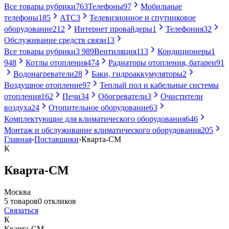
Все товары рубрики
763
Телефоны
97
Мобильные
телефоны
185
АТС
3
Телевизионное и спутниковое
оборудование
212
Интернет провайдеры
1
Телефония
32
Обслуживание средств связи
13
Все товары рубрики
3 989
Вентиляция
113
Кондиционеры
1
948
Котлы отопления
474
Радиаторы отопления, батареи
91
Водонагреватели
28
Баки, гидроаккумуляторы
2
Воздушное отопление
97
Теплый пол и кабельные системы
отопления
162
Печи
34
Обогреватели
3
Очистители
воздуха
24
Отопительное оборудование
63
Комплектующие для климатического оборудования
646
Монтаж и обслуживание климатического оборудования
205
Главная
›
Поставщики
›
Кварта-СМ
К
Кварта-СМ
Москва
5 товаров
0 откликов
Связаться
К
Кварта-СМ