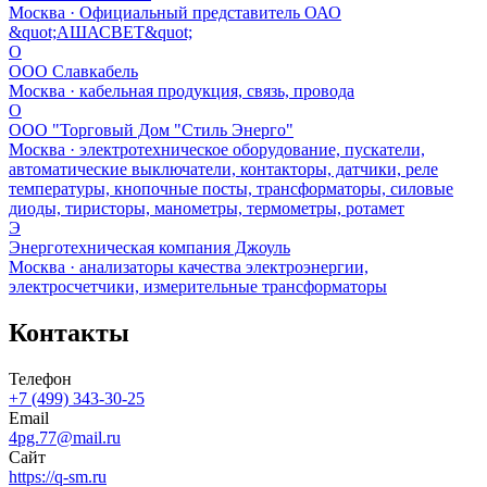
Москва · Официальный представитель ОАО
&quot;АШАСВЕТ&quot;
О
ООО Славкабель
Москва · кабельная продукция, связь, провода
О
ООО "Торговый Дом "Стиль Энерго"
Москва · электротехническое оборудование, пускатели,
автоматические выключатели, контакторы, датчики, реле
температуры, кнопочные посты, трансформаторы, силовые
диоды, тиристоры, манометры, термометры, ротамет
Э
Энерготехническая компания Джоуль
Москва · анализаторы качества электроэнергии,
электросчетчики, измерительные трансформаторы
Контакты
Телефон
+7 (499) 343-30-25
Email
4pg.77@mail.ru
Сайт
https://q-sm.ru