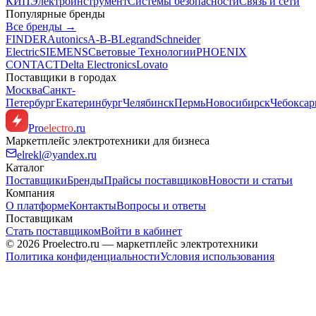
КИП
Электроинструмент
Системы безопасности
Связь и сети
Популярные бренды
Все бренды →
FINDER
Autonics
A-B-B
Legrand
Schneider
Electric
SIEMENS
Световые Технологии
PHOENIX
CONTACT
Delta Electronics
Lovato
Поставщики в городах
Москва
Санкт-
Петербург
Екатеринбург
Челябинск
Пермь
Новосибирск
Чебокса
Pro
electro
.ru
Маркетплейс электротехники для бизнеса
elrekl@yandex.ru
Каталог
Поставщики
Бренды
Прайсы поставщиков
Новости и статьи
Компания
О платформе
Контакты
Вопросы и ответы
Поставщикам
Стать поставщиком
Войти в кабинет
© 2026 Proelectro.ru — маркетплейс электротехники
Политика конфиденциальности
Условия использования