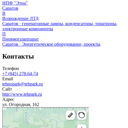
НПФ "Этна"
Саратов
В
Возрождение ЛТД
Саратов · генераторные лампы, конденсаторы, тиратроны,
электронные компоненты
П
Пневмогазаппарат
Саратов · Энергетическое оборудование, проекты
Контакты
Телефон
+7 (845) 278-64-74
Email
tehnopark@tehpark.ru
Сайт
http://www.tehpark.ru
Адрес
ул. Огородная, 162