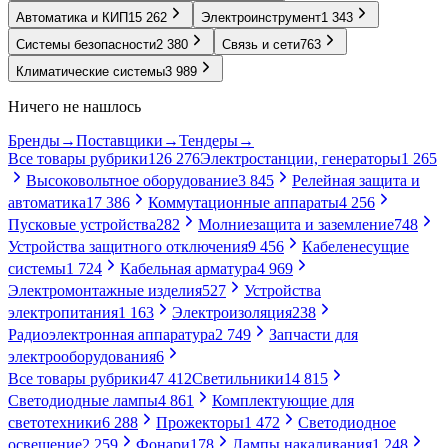
Автоматика и КИП
15 262
Электроинструмент
1 343
Системы безопасности
2 380
Связь и сети
763
Климатические системы
3 989
Ничего не нашлось
Бренды
→
Поставщики
→
Тендеры
→
Все товары рубрики
126 276
Электростанции, генераторы
1 265
Высоковольтное оборудование
3 845
Релейная защита и
автоматика
17 386
Коммутационные аппараты
4 256
Пусковые устройства
282
Молниезащита и заземление
748
Устройства защитного отключения
9 456
Кабеленесущие
системы
1 724
Кабельная арматура
4 969
Электромонтажные изделия
527
Устройства
электропитания
1 163
Электроизоляция
238
Радиоэлектронная аппаратура
2 749
Запчасти для
электрооборудования
6
Все товары рубрики
47 412
Светильники
14 815
Светодиодные лампы
4 861
Комплектующие для
светотехники
6 288
Прожекторы
1 472
Светодиодное
освещение
2 259
Фонари
178
Лампы накаливания
1 248