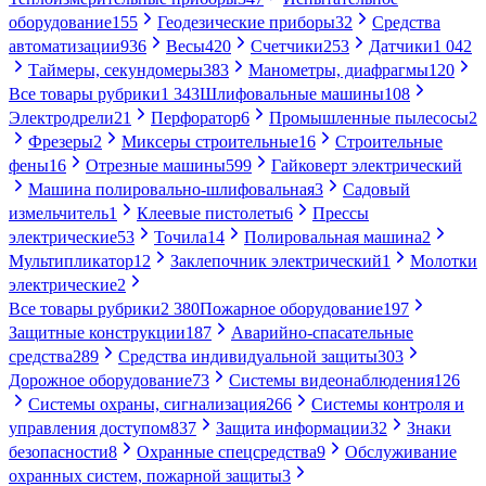
оборудование
155
Геодезические приборы
32
Средства
автоматизации
936
Весы
420
Счетчики
253
Датчики
1 042
Таймеры, секундомеры
383
Манометры, диафрагмы
120
Все товары рубрики
1 343
Шлифовальные машины
108
Электродрели
21
Перфоратор
6
Промышленные пылесосы
2
Фрезеры
2
Миксеры строительные
16
Строительные
фены
16
Отрезные машины
599
Гайковерт электрический
Машина полировально-шлифовальная
3
Садовый
измельчитель
1
Клеевые пистолеты
6
Прессы
электрические
53
Точила
14
Полировальная машина
2
Мультипликатор
12
Заклепочник электрический
1
Молотки
электрические
2
Все товары рубрики
2 380
Пожарное оборудование
197
Защитные конструкции
187
Аварийно-спасательные
средства
289
Средства индивидуальной защиты
303
Дорожное оборудование
73
Системы видеонаблюдения
126
Системы охраны, сигнализация
266
Системы контроля и
управления доступом
837
Защита информации
32
Знаки
безопасности
8
Охранные спецсредства
9
Обслуживание
охранных систем, пожарной защиты
3