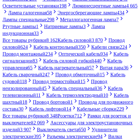
Осветительные установки
198
Люминесцентные лампы
4 665
Лампа галогенная
58
Энергосберегающие лампы
434
Лампы специальные
298
Металлогалогенная лампа
7
Ртутные лампы
1
Натриевые лампы
3
Лампа
индукционная
33
Все товары рубрики
8 162
Кабель силовой
3 870
Провод
силовой
624
Кабель контрольный
350
Кабели связи
224
Провод монтажный
234
Оптический кабель
934
Кабель
сигнализации
83
Кабель силовой гибкий
440
Кабель
управления
65
Кабель нагревательный
57
Витая пара
36
Кабель сварочный
247
Провод обмоточный
15
Кабель
судовой
118
Провод термостойкий
15
Провод
неизолированный
45
Кабель специальный
36
Кабель
телевизионный
11
Кабель термоэлектродный
10
Кабель
шахтный
18
Провод бортовой
1
Провода для подвижного
состава
30
Кабель лифтовой
14
Кабельные сборки
229
Все товары рубрики
8 348
Розетки
712
Рамки для розеток и
выключателей
2 069
Аксессуары для электроустановочных
изделий
3 907
Выключатель света
650
Удлинители
электрические
395
Разъемы электрические
94
Вилки