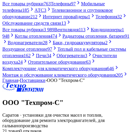
Все товары рубрики
763
Телефоны
97
Мобильные
телефоны
185
АТС
3
Телевизионное и спутниковое
оборудование
212
Интернет провайдеры
1
Телефония
32
Обслуживание средств связи
13
Все товары рубрики
3 989
Вентиляция
113
Кондиционеры
1
948
Котлы отопления
474
Радиаторы отопления, батареи
91
Водонагреватели
28
Баки, гидроаккумуляторы
2
Воздушное отопление
97
Теплый пол и кабельные системы
отопления
162
Печи
34
Обогреватели
3
Очистители
воздуха
24
Отопительное оборудование
63
Комплектующие для климатического оборудования
646
Монтаж и обслуживание климатического оборудования
205
Главная
›
Поставщики
›
ООО "Техпром-С"
ООО "Техпром-С"
Саратов · установки для очистки масел и топлив,
оборудование для ремонта электродвигателей, для
гальванопроизводства
21 товар
0 откликов