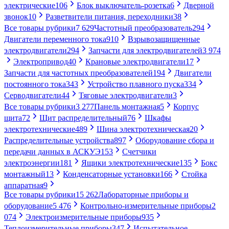
электрические
106
Блок выключатель-розетка
6
Дверной
звонок
10
Разветвители питания, переходники
38
Все товары рубрики
7 629
Частотный преобразователь
294
Двигатели переменного тока
910
Взрывозащищенные
электродвигатели
294
Запчасти для электродвигателей
3 974
Электропривод
40
Крановые электродвигатели
17
Запчасти для частотных преобразователей
194
Двигатели
постоянного тока
343
Устройство плавного пуска
334
Серводвигатели
44
Тяговые электродвигатели
3
Все товары рубрики
3 277
Панель монтажная
5
Корпус
щита
72
Щит распределительный
76
Шкафы
электротехнические
489
Шина электротехническая
20
Распределительные устройства
897
Оборудование сбора и
передачи данных в АСКУЭ
153
Счетчики
электроэнергии
181
Ящики электротехнические
135
Бокс
монтажный
13
Конденсаторные установки
166
Стойка
аппаратная
9
Все товары рубрики
15 262
Лабораторные приборы и
оборудование
5 476
Контрольно-измерительные приборы
2
074
Электроизмерительные приборы
935
Теплоизмерительные приборы
347
Испытательное