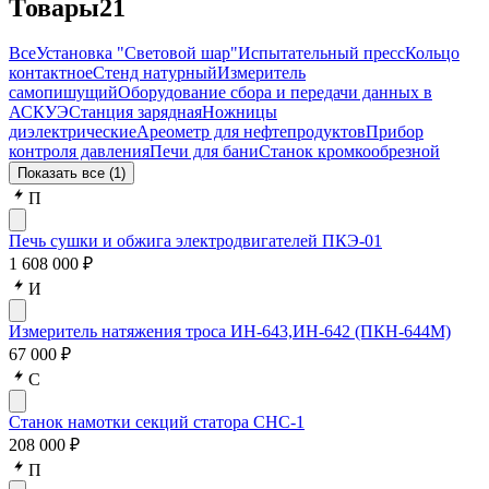
Товары
21
Все
Установка "Световой шар"
Испытательный пресс
Кольцо
контактное
Стенд натурный
Измеритель
самопишущий
Оборудование сбора и передачи данных в
АСКУЭ
Станция зарядная
Ножницы
диэлектрические
Ареометр для нефтепродуктов
Прибор
контроля давления
Печи для бани
Станок кромкообрезной
Показать все (1)
П
Печь сушки и обжига электродвигателей ПКЭ-01
1 608 000 ₽
И
Измеритель натяжения троса ИН-643,ИН-642 (ПКН-644М)
67 000 ₽
С
Станок намотки секций статора СНС-1
208 000 ₽
П