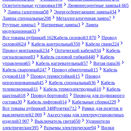
Осветительные установки
198
Люминесцентные лампы
4 665
Лампа галогенная
58
Энергосберегающие лампы
434
Лампы специальные
298
Металлогалогенная лампа
7
Ртутные лампы
1
Натриевые лампы
3
Лампа
индукционная
33
Все товары рубрики
8 162
Кабель силовой
3 870
Провод
силовой
624
Кабель контрольный
350
Кабели связи
224
Провод монтажный
234
Оптический кабель
934
Кабель
сигнализации
83
Кабель силовой гибкий
440
Кабель
управления
65
Кабель нагревательный
57
Витая пара
36
Кабель сварочный
247
Провод обмоточный
15
Кабель
судовой
118
Провод термостойкий
15
Провод
неизолированный
45
Кабель специальный
36
Кабель
телевизионный
11
Кабель термоэлектродный
10
Кабель
шахтный
18
Провод бортовой
1
Провода для подвижного
состава
30
Кабель лифтовой
14
Кабельные сборки
229
Все товары рубрики
8 348
Розетки
712
Рамки для розеток и
выключателей
2 069
Аксессуары для электроустановочных
изделий
3 907
Выключатель света
650
Удлинители
электрические
395
Разъемы электрические
94
Вилки