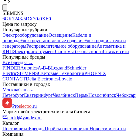
S
SIEMENS
6GK7243-5DX30-0XE0
Цена по запросу
Популярные рубрики
Электрооборудование
Освещение
Кабели и
провода
Электроустановочные изделия
Электродвигатели и
генераторы
Распределительное оборудование
Автоматика и
КИП
Электроинструмент
Системы безопасности
Связь и сети
Популярные бренды
Все бренды →
FINDER
Autonics
A-B-B
Legrand
Schneider
Electric
SIEMENS
Световые Технологии
PHOENIX
CONTACT
Delta Electronics
Lovato
Поставщики в городах
Москва
Санкт-
Петербург
Екатеринбург
Челябинск
Пермь
Новосибирск
Чебокса
Pro
electro
.ru
Маркетплейс электротехники для бизнеса
elrekl@yandex.ru
Каталог
Поставщики
Бренды
Прайсы поставщиков
Новости и статьи
Компания