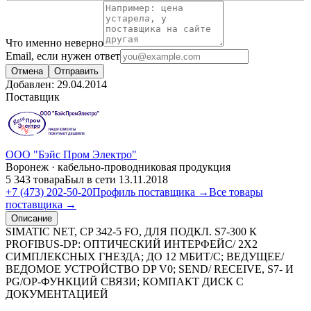
Что именно неверно
Email, если нужен ответ
Отмена
Отправить
Добавлен:
29.04.2014
Поставщик
ООО "Бэйс Пром Электро"
Воронеж · кабельно-проводниковая продукция
5 343 товара
Был в сети 13.11.2018
+7 (473) 202-50-20
Профиль поставщика →
Все товары
поставщика →
Описание
SIMATIC NET, CP 342-5 FO, ДЛЯ ПОДКЛ. S7-300 К
PROFIBUS-DP: ОПТИЧЕСКИЙ ИНТЕРФЕЙС/ 2Х2
СИМПЛЕКСНЫХ ГНЕЗДА; ДО 12 МБИТ/С; ВЕДУЩЕЕ/
ВЕДОМОЕ УСТРОЙСТВО DP V0; SEND/ RECEIVE, S7- И
PG/OP-ФУНКЦИЙ СВЯЗИ; КОМПАКТ ДИСК С
ДОКУМЕНТАЦИЕЙ