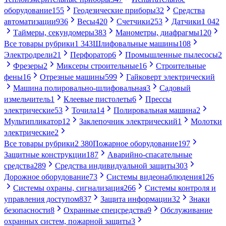
оборудование
155
Геодезические приборы
32
Средства
автоматизации
936
Весы
420
Счетчики
253
Датчики
1 042
Таймеры, секундомеры
383
Манометры, диафрагмы
120
Все товары рубрики
1 343
Шлифовальные машины
108
Электродрели
21
Перфоратор
6
Промышленные пылесосы
2
Фрезеры
2
Миксеры строительные
16
Строительные
фены
16
Отрезные машины
599
Гайковерт электрический
Машина полировально-шлифовальная
3
Садовый
измельчитель
1
Клеевые пистолеты
6
Прессы
электрические
53
Точила
14
Полировальная машина
2
Мультипликатор
12
Заклепочник электрический
1
Молотки
электрические
2
Все товары рубрики
2 380
Пожарное оборудование
197
Защитные конструкции
187
Аварийно-спасательные
средства
289
Средства индивидуальной защиты
303
Дорожное оборудование
73
Системы видеонаблюдения
126
Системы охраны, сигнализация
266
Системы контроля и
управления доступом
837
Защита информации
32
Знаки
безопасности
8
Охранные спецсредства
9
Обслуживание
охранных систем, пожарной защиты
3