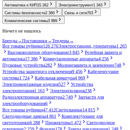
Автоматика и КИП
15 262
Электроинструмент
1 343
Системы безопасности
2 380
Связь и сети
763
Климатические системы
3 989
Ничего не нашлось
Бренды
→
Поставщики
→
Тендеры
→
Все товары рубрики
126 276
Электростанции, генераторы
1 265
Высоковольтное оборудование
3 845
Релейная защита и
автоматика
17 386
Коммутационные аппараты
4 256
Пусковые устройства
282
Молниезащита и заземление
748
Устройства защитного отключения
9 456
Кабеленесущие
системы
1 724
Кабельная арматура
4 969
Электромонтажные изделия
527
Устройства
электропитания
1 163
Электроизоляция
238
Радиоэлектронная аппаратура
2 749
Запчасти для
электрооборудования
6
Все товары рубрики
47 412
Светильники
14 815
Светодиодные лампы
4 861
Комплектующие для
светотехники
6 288
Прожекторы
1 472
Светодиодное
освещение
2 259
Фонари
178
Лампы накаливания
1 248