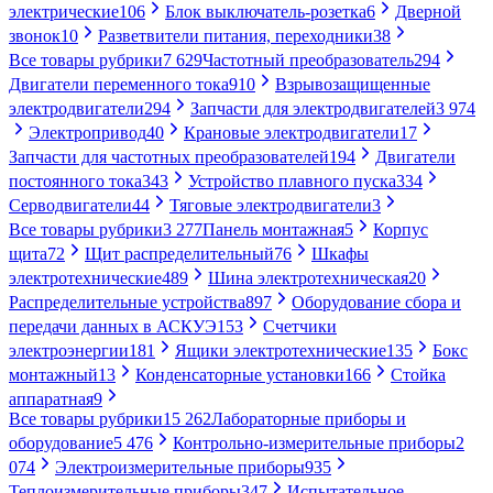
электрические
106
Блок выключатель-розетка
6
Дверной
звонок
10
Разветвители питания, переходники
38
Все товары рубрики
7 629
Частотный преобразователь
294
Двигатели переменного тока
910
Взрывозащищенные
электродвигатели
294
Запчасти для электродвигателей
3 974
Электропривод
40
Крановые электродвигатели
17
Запчасти для частотных преобразователей
194
Двигатели
постоянного тока
343
Устройство плавного пуска
334
Серводвигатели
44
Тяговые электродвигатели
3
Все товары рубрики
3 277
Панель монтажная
5
Корпус
щита
72
Щит распределительный
76
Шкафы
электротехнические
489
Шина электротехническая
20
Распределительные устройства
897
Оборудование сбора и
передачи данных в АСКУЭ
153
Счетчики
электроэнергии
181
Ящики электротехнические
135
Бокс
монтажный
13
Конденсаторные установки
166
Стойка
аппаратная
9
Все товары рубрики
15 262
Лабораторные приборы и
оборудование
5 476
Контрольно-измерительные приборы
2
074
Электроизмерительные приборы
935
Теплоизмерительные приборы
347
Испытательное