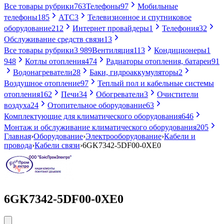
Все товары рубрики
763
Телефоны
97
Мобильные
телефоны
185
АТС
3
Телевизионное и спутниковое
оборудование
212
Интернет провайдеры
1
Телефония
32
Обслуживание средств связи
13
Все товары рубрики
3 989
Вентиляция
113
Кондиционеры
1
948
Котлы отопления
474
Радиаторы отопления, батареи
91
Водонагреватели
28
Баки, гидроаккумуляторы
2
Воздушное отопление
97
Теплый пол и кабельные системы
отопления
162
Печи
34
Обогреватели
3
Очистители
воздуха
24
Отопительное оборудование
63
Комплектующие для климатического оборудования
646
Монтаж и обслуживание климатического оборудования
205
Главная
›
Оборудование
›
Электрооборудование
›
Кабели и
провода
›
Кабели связи
›
6GK7342-5DF00-0XE0
6GK7342-5DF00-0XE0