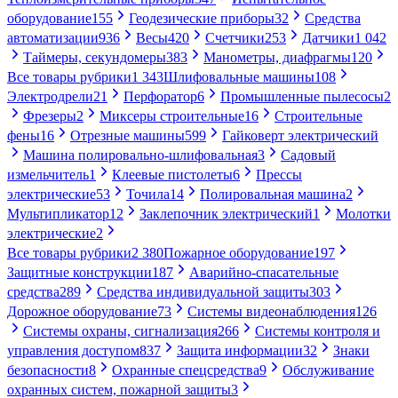
оборудование
155
Геодезические приборы
32
Средства
автоматизации
936
Весы
420
Счетчики
253
Датчики
1 042
Таймеры, секундомеры
383
Манометры, диафрагмы
120
Все товары рубрики
1 343
Шлифовальные машины
108
Электродрели
21
Перфоратор
6
Промышленные пылесосы
2
Фрезеры
2
Миксеры строительные
16
Строительные
фены
16
Отрезные машины
599
Гайковерт электрический
Машина полировально-шлифовальная
3
Садовый
измельчитель
1
Клеевые пистолеты
6
Прессы
электрические
53
Точила
14
Полировальная машина
2
Мультипликатор
12
Заклепочник электрический
1
Молотки
электрические
2
Все товары рубрики
2 380
Пожарное оборудование
197
Защитные конструкции
187
Аварийно-спасательные
средства
289
Средства индивидуальной защиты
303
Дорожное оборудование
73
Системы видеонаблюдения
126
Системы охраны, сигнализация
266
Системы контроля и
управления доступом
837
Защита информации
32
Знаки
безопасности
8
Охранные спецсредства
9
Обслуживание
охранных систем, пожарной защиты
3