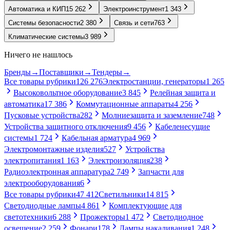
Автоматика и КИП
15 262
Электроинструмент
1 343
Системы безопасности
2 380
Связь и сети
763
Климатические системы
3 989
Ничего не нашлось
Бренды
→
Поставщики
→
Тендеры
→
Все товары рубрики
126 276
Электростанции, генераторы
1 265
Высоковольтное оборудование
3 845
Релейная защита и
автоматика
17 386
Коммутационные аппараты
4 256
Пусковые устройства
282
Молниезащита и заземление
748
Устройства защитного отключения
9 456
Кабеленесущие
системы
1 724
Кабельная арматура
4 969
Электромонтажные изделия
527
Устройства
электропитания
1 163
Электроизоляция
238
Радиоэлектронная аппаратура
2 749
Запчасти для
электрооборудования
6
Все товары рубрики
47 412
Светильники
14 815
Светодиодные лампы
4 861
Комплектующие для
светотехники
6 288
Прожекторы
1 472
Светодиодное
освещение
2 259
Фонари
178
Лампы накаливания
1 248