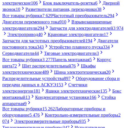
электрические
106
Блок выключатель-розетка
6
Дверной
звонок
10
Разветвители питания, переходники
38
Все товары рубрики
7 629
Частотный преобразователь
294
Двигатели переменного тока
910
Взрывозащищенные
электродвигатели
294
Запчасти для электродвигателей
3 974
Электропривод
40
Крановые электродвигатели
17
Запчасти для частотных преобразователей
194
Двигатели
постоянного тока
343
Устройство плавного пуска
334
Серводвигатели
44
Тяговые электродвигатели
3
Все товары рубрики
3 277
Панель монтажная
5
Корпус
щита
72
Щит распределительный
76
Шкафы
электротехнические
489
Шина электротехническая
20
Распределительные устройства
897
Оборудование сбора и
передачи данных в АСКУЭ
153
Счетчики
электроэнергии
181
Ящики электротехнические
135
Бокс
монтажный
13
Конденсаторные установки
166
Стойка
аппаратная
9
Все товары рубрики
15 262
Лабораторные приборы и
оборудование
5 476
Контрольно-измерительные приборы
2
074
Электроизмерительные приборы
935
Теплоизмерительные приборы
347
Испытательное