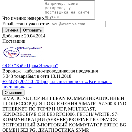
Что именно неверно
Email, если нужен ответ
Отмена
Отправить
Добавлен:
29.04.2014
Поставщик
ООО "Бэйс Пром Электро"
Воронеж · кабельно-проводниковая продукция
5 343 товара
Был в сети 13.11.2018
+7 (473) 202-50-20
Профиль поставщика →
Все товары
поставщика →
Описание
SIMATIC NET, CP 343-1 LEAN КОММУНИКАЦИОННЫЙ
ПРОЦЕССОР ДЛЯ ПОКЛЮЧЕНИЯ SIMATIC S7-300 К IND.
ETHERNET ПО TCP/IP И UDP, MULTICAST,
SEND/RECEIVE С И БЕЗ RFC1006, FETCH/ WRITE, S7-
КОММУНИКАЦИИ (SERVER) PROFINET IO-DEVICE
ВСТРОЕННЫЙ 2-ПОРТОВЫЙ КОММУТАТОР ERTEC BG
ОБМЕН БЕЗ PG, ДИАГНОСТИКА SNMP,