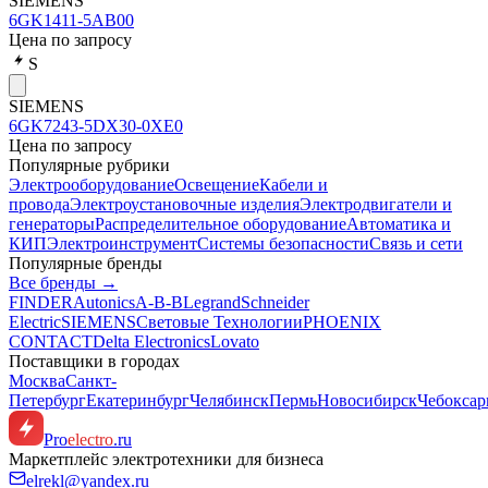
SIEMENS
6GK1411-5AB00
Цена по запросу
S
SIEMENS
6GK7243-5DX30-0XE0
Цена по запросу
Популярные рубрики
Электрооборудование
Освещение
Кабели и
провода
Электроустановочные изделия
Электродвигатели и
генераторы
Распределительное оборудование
Автоматика и
КИП
Электроинструмент
Системы безопасности
Связь и сети
Популярные бренды
Все бренды →
FINDER
Autonics
A-B-B
Legrand
Schneider
Electric
SIEMENS
Световые Технологии
PHOENIX
CONTACT
Delta Electronics
Lovato
Поставщики в городах
Москва
Санкт-
Петербург
Екатеринбург
Челябинск
Пермь
Новосибирск
Чебокса
Pro
electro
.ru
Маркетплейс электротехники для бизнеса
elrekl@yandex.ru