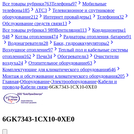
Все товары рубрики
763
Телефоны
97
Мобильные
телефоны
185
АТС
3
Телевизионное и спутниковое
оборудование
212
Интернет провайдеры
1
Телефония
32
Обслуживание средств связи
13
Все товары рубрики
3 989
Вентиляция
113
Кондиционеры
1
948
Котлы отопления
474
Радиаторы отопления, батареи
91
Водонагреватели
28
Баки, гидроаккумуляторы
2
Воздушное отопление
97
Теплый пол и кабельные системы
отопления
162
Печи
34
Обогреватели
3
Очистители
воздуха
24
Отопительное оборудование
63
Комплектующие для климатического оборудования
646
Монтаж и обслуживание климатического оборудования
205
Главная
›
Оборудование
›
Электрооборудование
›
Кабели и
провода
›
Кабели связи
›
6GK7343-1CX10-0XE0
6GK7343-1CX10-0XE0