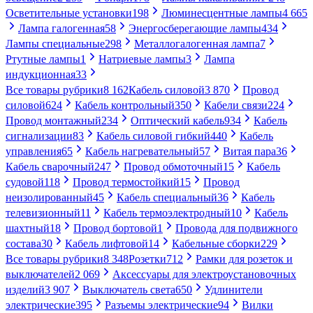
Осветительные установки
198
Люминесцентные лампы
4 665
Лампа галогенная
58
Энергосберегающие лампы
434
Лампы специальные
298
Металлогалогенная лампа
7
Ртутные лампы
1
Натриевые лампы
3
Лампа
индукционная
33
Все товары рубрики
8 162
Кабель силовой
3 870
Провод
силовой
624
Кабель контрольный
350
Кабели связи
224
Провод монтажный
234
Оптический кабель
934
Кабель
сигнализации
83
Кабель силовой гибкий
440
Кабель
управления
65
Кабель нагревательный
57
Витая пара
36
Кабель сварочный
247
Провод обмоточный
15
Кабель
судовой
118
Провод термостойкий
15
Провод
неизолированный
45
Кабель специальный
36
Кабель
телевизионный
11
Кабель термоэлектродный
10
Кабель
шахтный
18
Провод бортовой
1
Провода для подвижного
состава
30
Кабель лифтовой
14
Кабельные сборки
229
Все товары рубрики
8 348
Розетки
712
Рамки для розеток и
выключателей
2 069
Аксессуары для электроустановочных
изделий
3 907
Выключатель света
650
Удлинители
электрические
395
Разъемы электрические
94
Вилки