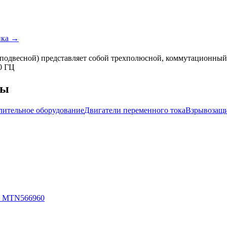
ика →
одвесной) представляет собой трехполюсной, коммутационный 
0 ГЦ
мы
лительное оборудование
Двигатели переменного тока
Взрывозащи
MTN566960