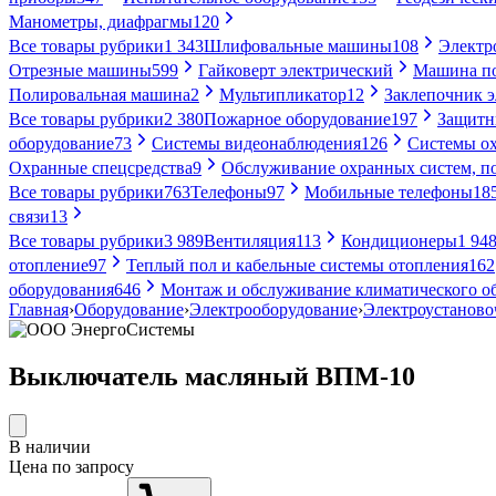
Манометры, диафрагмы
120
Все товары рубрики
1 343
Шлифовальные машины
108
Электр
Отрезные машины
599
Гайковерт электрический
Машина по
Полировальная машина
2
Мультипликатор
12
Заклепочник 
Все товары рубрики
2 380
Пожарное оборудование
197
Защитн
оборудование
73
Системы видеонаблюдения
126
Системы ох
Охранные спецсредства
9
Обслуживание охранных систем, п
Все товары рубрики
763
Телефоны
97
Мобильные телефоны
18
связи
13
Все товары рубрики
3 989
Вентиляция
113
Кондиционеры
1 94
отопление
97
Теплый пол и кабельные системы отопления
162
оборудования
646
Монтаж и обслуживание климатического о
Главная
›
Оборудование
›
Электрооборудование
›
Электроустаново
Выключатель масляный ВПМ-10
В наличии
Цена по запросу