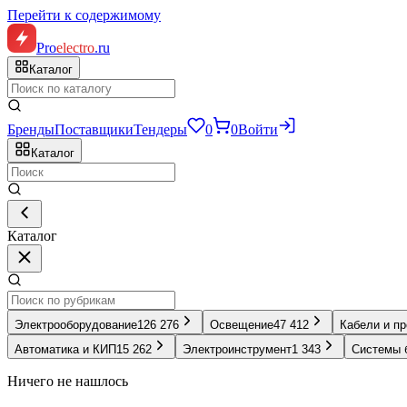
Перейти к содержимому
Pro
electro
.ru
Каталог
Бренды
Поставщики
Тендеры
0
0
Войти
Каталог
Каталог
Электрооборудование
126 276
Освещение
47 412
Кабели и п
Автоматика и КИП
15 262
Электроинструмент
1 343
Системы 
Ничего не нашлось