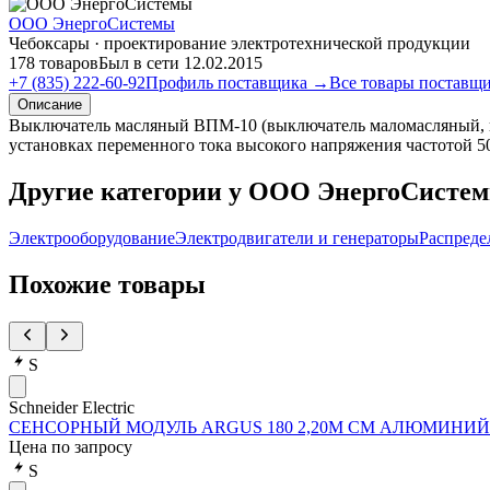
ООО ЭнергоСистемы
Чебоксары · проектирование электротехнической продукции
178 товаров
Был в сети 12.02.2015
+7 (835) 222-60-92
Профиль поставщика →
Все товары поставщ
Описание
Выключатель масляный ВПМ-10 (выключатель маломасляный, п
установках переменного тока высокого напряжения частотой 5
Другие категории у ООО ЭнергоСисте
Электрооборудование
Электродвигатели и генераторы
Распреде
Похожие товары
S
Schneider Electric
СЕНСОРНЫЙ МОДУЛЬ ARGUS 180 2,20М СМ АЛЮМИНИЙ 
Цена по запросу
S