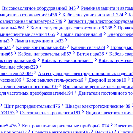
Высоковольтное оборудование
3 845
Релейная защита и автом
 защитного отключения
9 456
Кабеленесущие системы
1 724
К
оэлектронная аппаратура
2 749
Запчасти для электрооборудова
 лампы
4 861
Комплектующие для светотехники
6 288
Проже
минесцентные лампы
4 665
Лампа галогенная
58
Энергосбер
мпы
3
Лампа индукционная
33
ой
624
Кабель контрольный
350
Кабели связи
224
Провод м
ения
65
Кабель нагревательный
57
Витая пара
36
Кабель сва
ль специальный
36
Кабель телевизионный
11
Кабель термоэл
бельные сборки
229
ключателей
2 069
Аксессуары для электроустановочных издели
ческие
106
Блок выключатель-розетка
6
Дверной звонок
10
гатели переменного тока
910
Взрывозащищенные электродвига
для частотных преобразователей
194
Двигатели постоянного то
Щит распределительный
76
Шкафы электротехнические
489
СКУЭ
153
Счетчики электроэнергии
181
Ящики электротехнич
ние
5 476
Контрольно-измерительные приборы
2 074
Электро
ие приборы
32
Средства автоматизации
936
Весы
420
Счетч