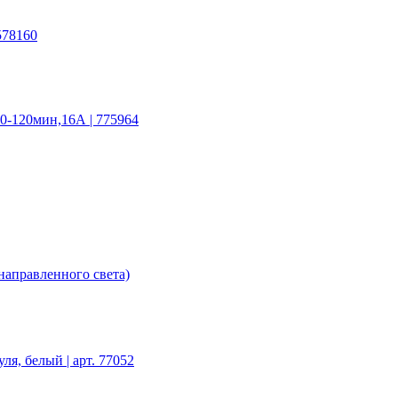
78160
0-120мин,16А | 775964
направленного света)
я, белый | арт. 77052