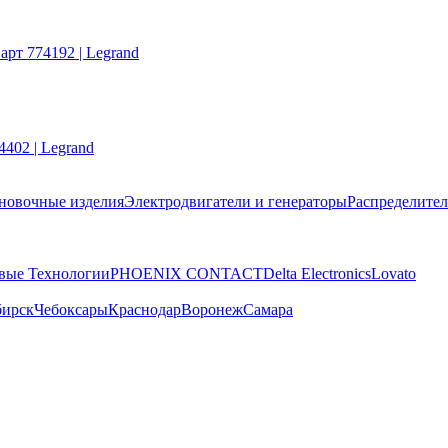
арт 774192 | Legrand
402 | Legrand
новочные изделия
Электродвигатели и генераторы
Распределител
вые Технологии
PHOENIX CONTACT
Delta Electronics
Lovato
бирск
Чебоксары
Краснодар
Воронеж
Самара