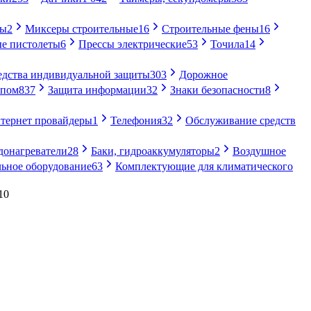
ры
2
Миксеры строительные
16
Строительные фены
16
е пистолеты
6
Прессы электрические
53
Точила
14
едства индивидуальной защиты
303
Дорожное
упом
837
Защита информации
32
Знаки безопасности
8
тернет провайдеры
1
Телефония
32
Обслуживание средств
донагреватели
28
Баки, гидроаккумуляторы
2
Воздушное
ьное оборудование
63
Комплектующие для климатического
10