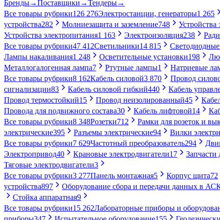
Бренды
→
Поставщики
→
Тендеры
→
Все товары рубрики
126 276
Электростанции, генераторы
1 265
устройства
282
Молниезащита и заземление
748
Устройства
Устройства электропитания
1 163
Электроизоляция
238
Ради
Все товары рубрики
47 412
Светильники
14 815
Светодиодные
Лампы накаливания
1 248
Осветительные установки
198
Лю
Металлогалогенная лампа
7
Ртутные лампы
1
Натриевые ла
Все товары рубрики
8 162
Кабель силовой
3 870
Провод силов
сигнализации
83
Кабель силовой гибкий
440
Кабель управл
Провод термостойкий
15
Провод неизолированный
45
Кабе
Провода для подвижного состава
30
Кабель лифтовой
14
Ка
Все товары рубрики
8 348
Розетки
712
Рамки для розеток и вы
электрические
395
Разъемы электрические
94
Вилки электри
Все товары рубрики
7 629
Частотный преобразователь
294
Дви
Электропривод
40
Крановые электродвигатели
17
Запчасти 
Тяговые электродвигатели
3
Все товары рубрики
3 277
Панель монтажная
5
Корпус щита
72
устройства
897
Оборудование сбора и передачи данных в А
Стойка аппаратная
9
Все товары рубрики
15 262
Лабораторные приборы и оборудова
приборы
347
Испытательное оборудование
155
Геодезическ