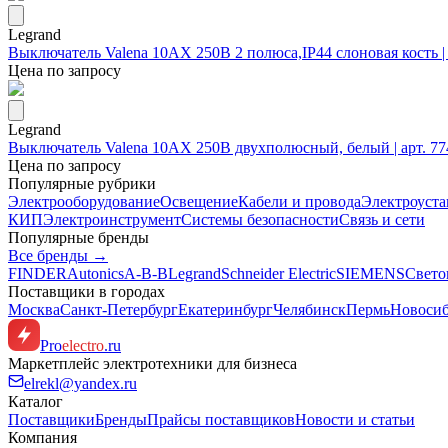
Legrand
Выключатель Valena 10АХ 250В 2 полюса,IP44 слоновая кость | 
Цена по запросу
Legrand
Выключатель Valena 10АХ 250В двухполюсный, белый | арт. 774
Цена по запросу
Популярные рубрики
Электрооборудование
Освещение
Кабели и провода
Электроуста
КИП
Электроинструмент
Системы безопасности
Связь и сети
Популярные бренды
Все бренды →
FINDER
Autonics
A-B-B
Legrand
Schneider Electric
SIEMENS
Свето
Поставщики в городах
Москва
Санкт-Петербург
Екатеринбург
Челябинск
Пермь
Новоси
Pro
electro
.ru
Маркетплейс электротехники для бизнеса
elrekl@yandex.ru
Каталог
Поставщики
Бренды
Прайсы поставщиков
Новости и статьи
Компания