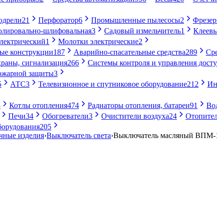
одрели
21
Перфоратор
6
Промышленные пылесосы
2
Фрезе
лировально-шлифовальная
3
Садовый измельчитель
1
Клеевы
электрический
1
Молотки электрические
2
ые конструкции
187
Аварийно-спасательные средства
289
Ср
раны, сигнализация
266
Системы контроля и управления дост
ожарной защиты
3
5
АТС
3
Телевизионное и спутниковое оборудование
212
Ин
8
Котлы отопления
474
Радиаторы отопления, батареи
91
Во
Печи
34
Обогреватели
3
Очистители воздуха
24
Отопител
борудования
205
чные изделия
›
Выключатель света
›
Выключатель масляный ВПМ-