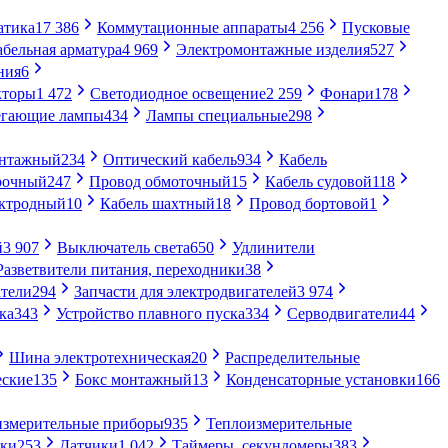
атика
17 386
Коммутационные аппараты
4 256
Пусковые
абельная арматура
4 969
Электромонтажные изделия
527
ния
6
кторы
1 472
Светодиодное освещение
2 259
Фонари
178
егающие лампы
434
Лампы специальные
298
онтажный
234
Оптический кабель
934
Кабель
рочный
247
Провод обмоточный
15
Кабель судовой
118
ектродный
10
Кабель шахтный
18
Провод бортовой
1
й
3 907
Выключатель света
650
Удлинители
Разветвители питания, переходники
38
тели
294
Запчасти для электродвигателей
3 974
ка
343
Устройство плавного пуска
334
Серводвигатели
44
Шина электротехническая
20
Распределительные
еские
135
Бокс монтажный
13
Конденсаторные установки
166
измерительные приборы
935
Теплоизмерительные
ики
253
Датчики
1 042
Таймеры, секундомеры
383