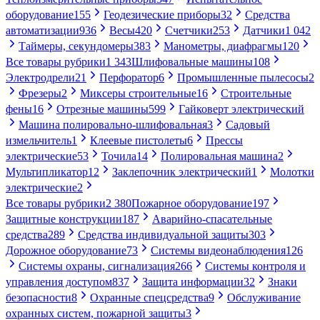
оборудование
155
Геодезические приборы
32
Средства
автоматизации
936
Весы
420
Счетчики
253
Датчики
1 042
Таймеры, секундомеры
383
Манометры, диафрагмы
120
Все товары рубрики
1 343
Шлифовальные машины
108
Электродрели
21
Перфоратор
6
Промышленные пылесосы
2
Фрезеры
2
Миксеры строительные
16
Строительные
фены
16
Отрезные машины
599
Гайковерт электрический
Машина полировально-шлифовальная
3
Садовый
измельчитель
1
Клеевые пистолеты
6
Прессы
электрические
53
Точила
14
Полировальная машина
2
Мультипликатор
12
Заклепочник электрический
1
Молотки
электрические
2
Все товары рубрики
2 380
Пожарное оборудование
197
Защитные конструкции
187
Аварийно-спасательные
средства
289
Средства индивидуальной защиты
303
Дорожное оборудование
73
Системы видеонаблюдения
126
Системы охраны, сигнализация
266
Системы контроля и
управления доступом
837
Защита информации
32
Знаки
безопасности
8
Охранные спецсредства
9
Обслуживание
охранных систем, пожарной защиты
3