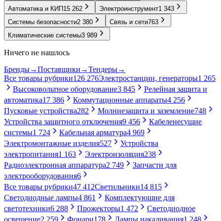
Автоматика и КИП
15 262
Электроинструмент
1 343
Системы безопасности
2 380
Связь и сети
763
Климатические системы
3 989
Ничего не нашлось
Бренды
→
Поставщики
→
Тендеры
→
Все товары рубрики
126 276
Электростанции, генераторы
1 265
Высоковольтное оборудование
3 845
Релейная защита и
автоматика
17 386
Коммутационные аппараты
4 256
Пусковые устройства
282
Молниезащита и заземление
748
Устройства защитного отключения
9 456
Кабеленесущие
системы
1 724
Кабельная арматура
4 969
Электромонтажные изделия
527
Устройства
электропитания
1 163
Электроизоляция
238
Радиоэлектронная аппаратура
2 749
Запчасти для
электрооборудования
6
Все товары рубрики
47 412
Светильники
14 815
Светодиодные лампы
4 861
Комплектующие для
светотехники
6 288
Прожекторы
1 472
Светодиодное
освещение
2 259
Фонари
178
Лампы накаливания
1 248