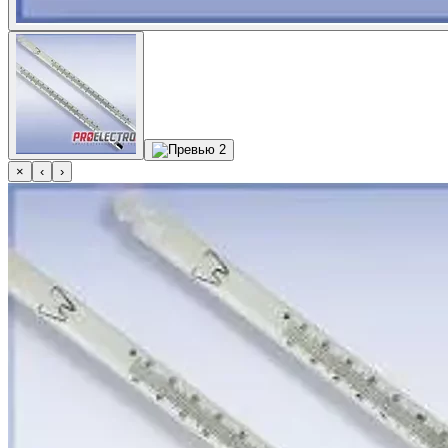
×
‹
›