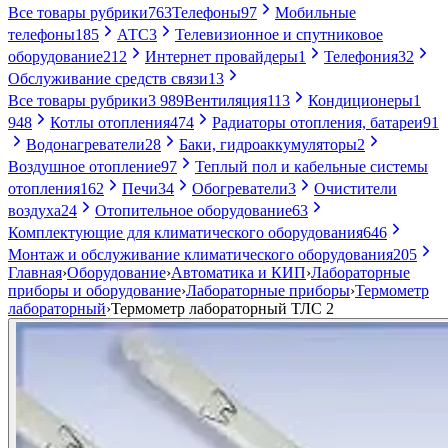
Все товары рубрики
763
Телефоны
97
Мобильные
телефоны
185
АТС
3
Телевизионное и спутниковое
оборудование
212
Интернет провайдеры
1
Телефония
32
Обслуживание средств связи
13
Все товары рубрики
3 989
Вентиляция
113
Кондиционеры
1
948
Котлы отопления
474
Радиаторы отопления, батареи
91
Водонагреватели
28
Баки, гидроаккумуляторы
2
Воздушное отопление
97
Теплый пол и кабельные системы
отопления
162
Печи
34
Обогреватели
3
Очистители
воздуха
24
Отопительное оборудование
63
Комплектующие для климатического оборудования
646
Монтаж и обслуживание климатического оборудования
205
Главная
›
Оборудование
›
Автоматика и КИП
›
Лабораторные
приборы и оборудование
›
Лабораторные приборы
›
Термометр
лабораторный
›
Термометр лабораторный ТЛС 2