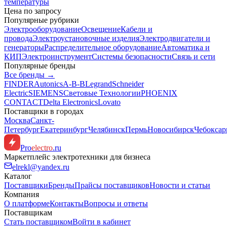
температуры
Цена по запросу
Популярные рубрики
Электрооборудование
Освещение
Кабели и
провода
Электроустановочные изделия
Электродвигатели и
генераторы
Распределительное оборудование
Автоматика и
КИП
Электроинструмент
Системы безопасности
Связь и сети
Популярные бренды
Все бренды →
FINDER
Autonics
A-B-B
Legrand
Schneider
Electric
SIEMENS
Световые Технологии
PHOENIX
CONTACT
Delta Electronics
Lovato
Поставщики в городах
Москва
Санкт-
Петербург
Екатеринбург
Челябинск
Пермь
Новосибирск
Чебокса
Pro
electro
.ru
Маркетплейс электротехники для бизнеса
elrekl@yandex.ru
Каталог
Поставщики
Бренды
Прайсы поставщиков
Новости и статьи
Компания
О платформе
Контакты
Вопросы и ответы
Поставщикам
Стать поставщиком
Войти в кабинет