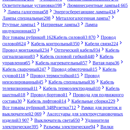
Осветительные установки
198
Люминесцентные лампы
4 665
Лампа галогенная
58
Энергосберегающие лампы
434
Лампы специальные
298
Металлогалогенная лампа
7
Ртутные лампы
1
Натриевые лампы
3
Лампа
индукционная
33
Все товары рубрики
8 162
Кабель силовой
3 870
Провод
силовой
624
Кабель контрольный
350
Кабели связи
224
Провод монтажный
234
Оптический кабель
934
Кабель
сигнализации
83
Кабель силовой гибкий
440
Кабель
управления
65
Кабель нагревательный
57
Витая пара
36
Кабель сварочный
247
Провод обмоточный
15
Кабель
судовой
118
Провод термостойкий
15
Провод
неизолированный
45
Кабель специальный
36
Кабель
телевизионный
11
Кабель термоэлектродный
10
Кабель
шахтный
18
Провод бортовой
1
Провода для подвижного
состава
30
Кабель лифтовой
14
Кабельные сборки
229
Все товары рубрики
8 348
Розетки
712
Рамки для розеток и
выключателей
2 069
Аксессуары для электроустановочных
изделий
3 907
Выключатель света
650
Удлинители
электрические
395
Разъемы электрические
94
Вилки