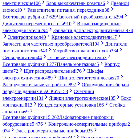
электрические
106
Блок выключатель-розетка
6
Дверной
звонок
10
Разветвители питания, переходники
38
Все товары рубрики
7 629
Частотный преобразователь
294
Двигатели переменного тока
910
Взрывозащищенные
электродвигатели
294
Запчасти для электродвигателей
3 974
Электропривод
40
Крановые электродвигатели
17
Запчасти для частотных преобразователей
194
Двигатели
постоянного тока
343
Устройство плавного пуска
334
Серводвигатели
44
Тяговые электродвигатели
3
Все товары рубрики
3 277
Панель монтажная
5
Корпус
щита
72
Щит распределительный
76
Шкафы
электротехнические
489
Шина электротехническая
20
Распределительные устройства
897
Оборудование сбора и
передачи данных в АСКУЭ
153
Счетчики
электроэнергии
181
Ящики электротехнические
135
Бокс
монтажный
13
Конденсаторные установки
166
Стойка
аппаратная
9
Все товары рубрики
15 262
Лабораторные приборы и
оборудование
5 476
Контрольно-измерительные приборы
2
074
Электроизмерительные приборы
935
Теплоизмерительные приборы
347
Испытательное