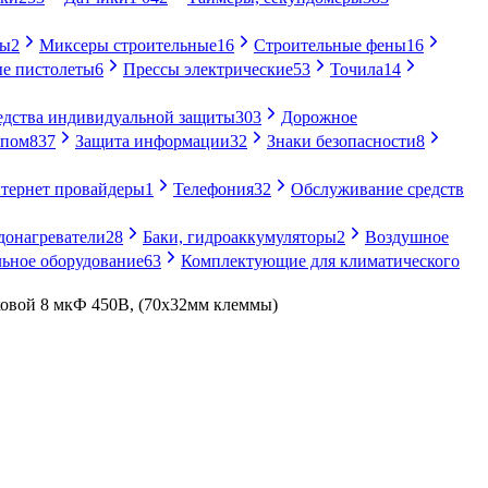
ры
2
Миксеры строительные
16
Строительные фены
16
е пистолеты
6
Прессы электрические
53
Точила
14
едства индивидуальной защиты
303
Дорожное
упом
837
Защита информации
32
Знаки безопасности
8
тернет провайдеры
1
Телефония
32
Обслуживание средств
донагреватели
28
Баки, гидроаккумуляторы
2
Воздушное
ьное оборудование
63
Комплектующие для климатического
ковой 8 мкФ 450В, (70х32мм клеммы)