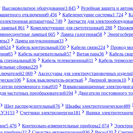
Высоковольтное оборудование
3 845
Релейная защита и автом
 защитного отключения
9 456
Кабеленесущие системы
1 724
К
оэлектронная аппаратура
2 749
Запчасти для электрооборудова
 лампы
4 861
Комплектующие для светотехники
6 288
Проже
минесцентные лампы
4 665
Лампа галогенная
58
Энергосбер
мпы
3
Лампа индукционная
33
ой
624
Кабель контрольный
350
Кабели связи
224
Провод м
ения
65
Кабель нагревательный
57
Витая пара
36
Кабель сва
ль специальный
36
Кабель телевизионный
11
Кабель термоэл
бельные сборки
229
ключателей
2 069
Аксессуары для электроустановочных издели
ческие
106
Блок выключатель-розетка
6
Дверной звонок
10
гатели переменного тока
910
Взрывозащищенные электродвига
для частотных преобразователей
194
Двигатели постоянного то
Щит распределительный
76
Шкафы электротехнические
489
СКУЭ
153
Счетчики электроэнергии
181
Ящики электротехнич
ние
5 476
Контрольно-измерительные приборы
2 074
Электро
ие приборы
32
Средства автоматизации
936
Весы
420
Счетч