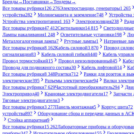
Бренды
→
Поставщики
→
Тендеры
→
Все товары рубрики
126 276
Электростанции, генераторы
1 265
устройства
282
Молниезащита и заземление
748
Устройства
Устройства электропитания
1 163
Электроизоляция
238
Ради
Все товары рубрики
47 412
Светильники
14 815
Светодиодные
Лампы накаливания
1 248
Осветительные установки
198
Лю
Металлогалогенная лампа
7
Ртутные лампы
1
Натриевые ла
Все товары рубрики
8 162
Кабель силовой
3 870
Провод силов
сигнализации
83
Кабель силовой гибкий
440
Кабель управл
Провод термостойкий
15
Провод неизолированный
45
Кабе
Провода для подвижного состава
30
Кабель лифтовой
14
Ка
Все товары рубрики
8 348
Розетки
712
Рамки для розеток и вы
электрические
395
Разъемы электрические
94
Вилки электри
Все товары рубрики
7 629
Частотный преобразователь
294
Дви
Электропривод
40
Крановые электродвигатели
17
Запчасти 
Тяговые электродвигатели
3
Все товары рубрики
3 277
Панель монтажная
5
Корпус щита
72
устройства
897
Оборудование сбора и передачи данных в А
Стойка аппаратная
9
Все товары рубрики
15 262
Лабораторные приборы и оборудова
приборы
347
Испытательное оборудование
155
Геодезическ