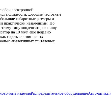
 любой электронной
йся полярности, хорошие частотные
небольшие габаритные размеры и
они практически незаменимы. Но
и этому типу конденсаторов нишу
нсатор на 10 мкФ еще недавно
о как горсть алюминиевых
сколько аналогичных танталовых.
новочные изделия
Распределительное оборудование
Автоматика 