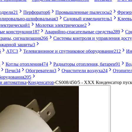
одрели
21
Перфоратор
6
Промышленные пылесосы
2
Фрезе
лировально-шлифовальная
3
Садовый измельчитель
1
Клеевы
электрический
1
Молотки электрические
2
ые конструкции
187
Аварийно-спасательные средства
289
Ср
раны, сигнализация
266
Системы контроля и управления дост
ожарной защиты
3
5
АТС
3
Телевизионное и спутниковое оборудование
212
Ин
8
Котлы отопления
474
Радиаторы отопления, батареи
91
Во
Печи
34
Обогреватели
3
Очистители воздуха
24
Отопител
борудования
205
и автоматика
›
Конденсатор
›
CS008/450/5 - ХХХ Конденсатор пус