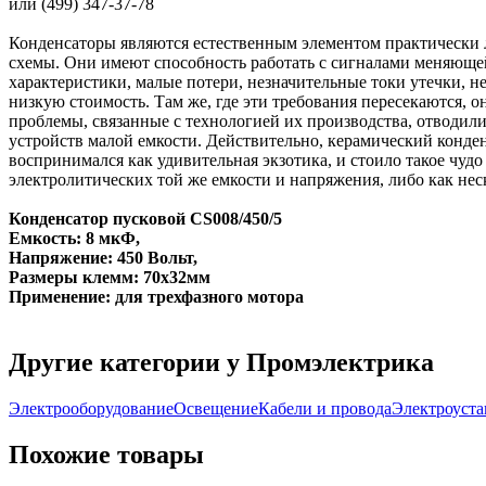
или (499) 347-37-78
Конденсаторы являются естественным элементом практически
схемы. Они имеют способность работать с сигналами меняюще
характеристики, малые потери, незначительные токи утечки, 
низкую стоимость. Там же, где эти требования пересекаются, 
проблемы, связанные с технологией их производства, отводил
устройств малой емкости. Действительно, керамический конде
воспринимался как удивительная экзотика, и стоило такое чуд
электролитических той же емкости и напряжения, либо как не
Конденсатор пусковой CS008/450/5
Емкость: 8 мкФ,
Напряжение: 450 Вольт,
Размеры клемм: 70х32мм
Применение: для трехфазного мотора
Другие категории у Промэлектрика
Электрооборудование
Освещение
Кабели и провода
Электроуста
Похожие товары