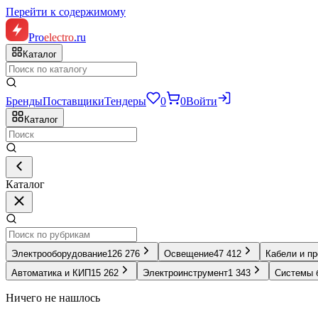
Перейти к содержимому
Pro
electro
.ru
Каталог
Бренды
Поставщики
Тендеры
0
0
Войти
Каталог
Каталог
Электрооборудование
126 276
Освещение
47 412
Кабели и п
Автоматика и КИП
15 262
Электроинструмент
1 343
Системы 
Ничего не нашлось