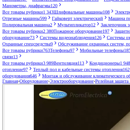
Манометры, диафрагмы
120
Все товары рубрики
1 343
Шлифовальные машины
108
Электр
Отрезные машины
599
Гайковерт электрический
Машина по
Полировальная машина
2
Мультипликатор
12
Заклепочник 
Все товары рубрики
2 380
Пожарное оборудование
197
Защитн
оборудование
73
Системы видеонаблюдения
126
Системы ох
Охранные спецсредства
9
Обслуживание охранных систем, п
Все товары рубрики
763
Телефоны
97
Мобильные телефоны
18
связи
13
Все товары рубрики
3 989
Вентиляция
113
Кондиционеры
1 94
отопление
97
Теплый пол и кабельные системы отопления
162
оборудования
646
Монтаж и обслуживание климатического о
Главная
›
Оборудование
›
Электрооборудование
›
Релейная защита 