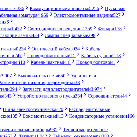
атика
17 386
Коммутационные аппараты
4 256
Пусковые
абельная арматура
4 969
Электромонтажные изделия
527
ния
6
кторы
1 472
Светодиодное освещение
2 259
Фонари
178
егающие лампы
434
Лампы специальные
298
онтажный
234
Оптический кабель
934
Кабель
рочный
247
Провод обмоточный
15
Кабель судовой
118
ектродный
10
Кабель шахтный
18
Провод бортовой
1
й
3 907
Выключатель света
650
Удлинители
Разветвители питания, переходники
38
тели
294
Запчасти для электродвигателей
3 974
ка
343
Устройство плавного пуска
334
Серводвигатели
44
Шина электротехническая
20
Распределительные
еские
135
Бокс монтажный
13
Конденсаторные установки
166
измерительные приборы
935
Теплоизмерительные
ики
253
Датчики
1 042
Таймеры, секундомеры
383