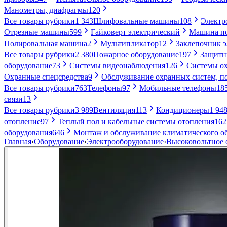
Манометры, диафрагмы
120
Все товары рубрики
1 343
Шлифовальные машины
108
Электр
Отрезные машины
599
Гайковерт электрический
Машина по
Полировальная машина
2
Мультипликатор
12
Заклепочник 
Все товары рубрики
2 380
Пожарное оборудование
197
Защитн
оборудование
73
Системы видеонаблюдения
126
Системы ох
Охранные спецсредства
9
Обслуживание охранных систем, п
Все товары рубрики
763
Телефоны
97
Мобильные телефоны
18
связи
13
Все товары рубрики
3 989
Вентиляция
113
Кондиционеры
1 94
отопление
97
Теплый пол и кабельные системы отопления
162
оборудования
646
Монтаж и обслуживание климатического о
Главная
›
Оборудование
›
Электрооборудование
›
Высоковольтное 