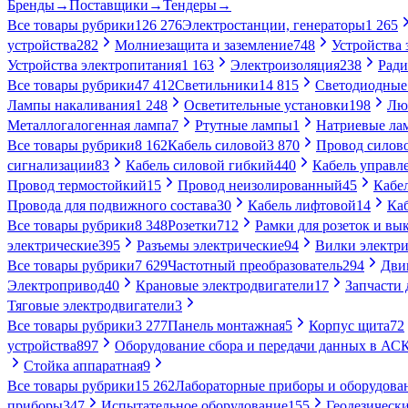
Бренды
→
Поставщики
→
Тендеры
→
Все товары рубрики
126 276
Электростанции, генераторы
1 265
устройства
282
Молниезащита и заземление
748
Устройства
Устройства электропитания
1 163
Электроизоляция
238
Ради
Все товары рубрики
47 412
Светильники
14 815
Светодиодные
Лампы накаливания
1 248
Осветительные установки
198
Лю
Металлогалогенная лампа
7
Ртутные лампы
1
Натриевые ла
Все товары рубрики
8 162
Кабель силовой
3 870
Провод силов
сигнализации
83
Кабель силовой гибкий
440
Кабель управл
Провод термостойкий
15
Провод неизолированный
45
Кабе
Провода для подвижного состава
30
Кабель лифтовой
14
Ка
Все товары рубрики
8 348
Розетки
712
Рамки для розеток и вы
электрические
395
Разъемы электрические
94
Вилки электри
Все товары рубрики
7 629
Частотный преобразователь
294
Дви
Электропривод
40
Крановые электродвигатели
17
Запчасти 
Тяговые электродвигатели
3
Все товары рубрики
3 277
Панель монтажная
5
Корпус щита
72
устройства
897
Оборудование сбора и передачи данных в А
Стойка аппаратная
9
Все товары рубрики
15 262
Лабораторные приборы и оборудова
приборы
347
Испытательное оборудование
155
Геодезическ