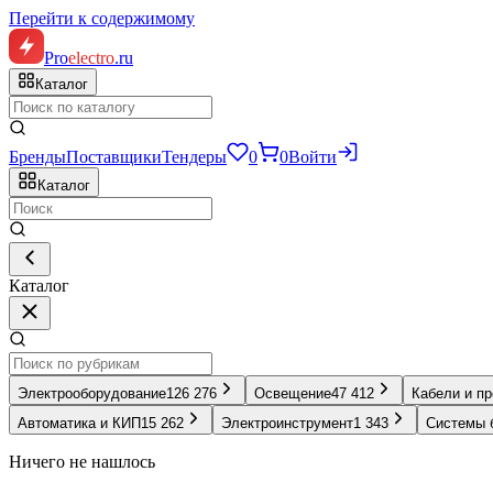
Перейти к содержимому
Pro
electro
.ru
Каталог
Бренды
Поставщики
Тендеры
0
0
Войти
Каталог
Каталог
Электрооборудование
126 276
Освещение
47 412
Кабели и п
Автоматика и КИП
15 262
Электроинструмент
1 343
Системы 
Ничего не нашлось