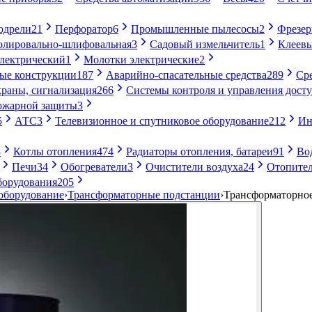
одрели
21
Перфоратор
6
Промышленные пылесосы
2
Фрезе
лировально-шлифовальная
3
Садовый измельчитель
1
Клеевы
электрический
1
Молотки электрические
2
ые конструкции
187
Аварийно-спасательные средства
289
Ср
раны, сигнализация
266
Системы контроля и управления дост
ожарной защиты
3
5
АТС
3
Телевизионное и спутниковое оборудование
212
Ин
8
Котлы отопления
474
Радиаторы отопления, батареи
91
Во
Печи
34
Обогреватели
3
Очистители воздуха
24
Отопител
борудования
205
оборудование
›
Трансформаторные подстанции
›
Трансформаторное