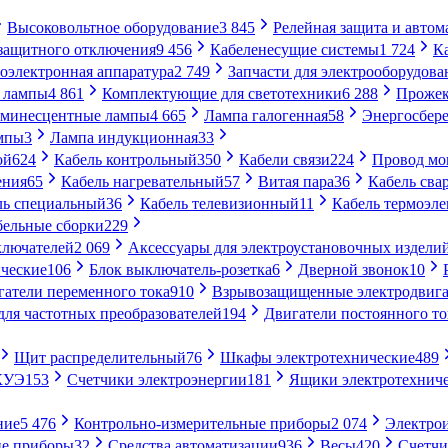
Высоковольтное оборудование
3 845
Релейная защита и автом
 защитного отключения
9 456
Кабеленесущие системы
1 724
К
оэлектронная аппаратура
2 749
Запчасти для электрооборудова
 лампы
4 861
Комплектующие для светотехники
6 288
Проже
минесцентные лампы
4 665
Лампа галогенная
58
Энергосбер
мпы
3
Лампа индукционная
33
ой
624
Кабель контрольный
350
Кабели связи
224
Провод м
ения
65
Кабель нагревательный
57
Витая пара
36
Кабель сва
ль специальный
36
Кабель телевизионный
11
Кабель термоэл
бельные сборки
229
ключателей
2 069
Аксессуары для электроустановочных издели
ческие
106
Блок выключатель-розетка
6
Дверной звонок
10
гатели переменного тока
910
Взрывозащищенные электродвига
для частотных преобразователей
194
Двигатели постоянного то
Щит распределительный
76
Шкафы электротехнические
489
СКУЭ
153
Счетчики электроэнергии
181
Ящики электротехнич
ние
5 476
Контрольно-измерительные приборы
2 074
Электро
ие приборы
32
Средства автоматизации
936
Весы
420
Счетч