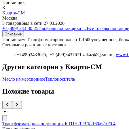
Поставщик
К
Кварта-СМ
Москва
5 товаров
Был в сети 27.03.2026
+7 (499) 343-30-25
Профиль поставщика →
Все товары поставщ
Описание
Поставляем Трансформаторное масло Т-1500уосушенное , бочка 
Оптовые и розничные поставки.
т.+7499)3433025, +7 (499)3437671 zakaz@Q-sm.ru
www.Q
Другие категории у Кварта-СМ
Масло иммерсионное
Теплоноситель
Похожие товары
Т
Трансформаторная подстанция КТПН-Т В/К-160/6-10/0,4
Цена по запросу