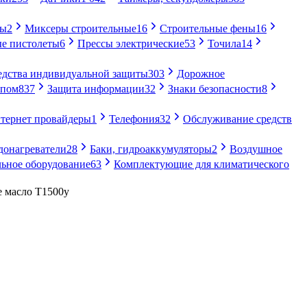
ры
2
Миксеры строительные
16
Строительные фены
16
е пистолеты
6
Прессы электрические
53
Точила
14
едства индивидуальной защиты
303
Дорожное
упом
837
Защита информации
32
Знаки безопасности
8
тернет провайдеры
1
Телефония
32
Обслуживание средств
донагреватели
28
Баки, гидроаккумуляторы
2
Воздушное
ьное оборудование
63
Комплектующие для климатического
 масло Т1500у