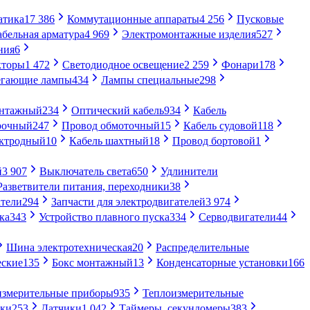
атика
17 386
Коммутационные аппараты
4 256
Пусковые
абельная арматура
4 969
Электромонтажные изделия
527
ния
6
кторы
1 472
Светодиодное освещение
2 259
Фонари
178
егающие лампы
434
Лампы специальные
298
онтажный
234
Оптический кабель
934
Кабель
рочный
247
Провод обмоточный
15
Кабель судовой
118
ектродный
10
Кабель шахтный
18
Провод бортовой
1
й
3 907
Выключатель света
650
Удлинители
Разветвители питания, переходники
38
тели
294
Запчасти для электродвигателей
3 974
ка
343
Устройство плавного пуска
334
Серводвигатели
44
Шина электротехническая
20
Распределительные
еские
135
Бокс монтажный
13
Конденсаторные установки
166
измерительные приборы
935
Теплоизмерительные
ики
253
Датчики
1 042
Таймеры, секундомеры
383