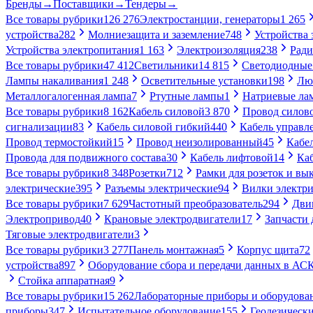
Бренды
→
Поставщики
→
Тендеры
→
Все товары рубрики
126 276
Электростанции, генераторы
1 265
устройства
282
Молниезащита и заземление
748
Устройства
Устройства электропитания
1 163
Электроизоляция
238
Ради
Все товары рубрики
47 412
Светильники
14 815
Светодиодные
Лампы накаливания
1 248
Осветительные установки
198
Лю
Металлогалогенная лампа
7
Ртутные лампы
1
Натриевые ла
Все товары рубрики
8 162
Кабель силовой
3 870
Провод силов
сигнализации
83
Кабель силовой гибкий
440
Кабель управл
Провод термостойкий
15
Провод неизолированный
45
Кабе
Провода для подвижного состава
30
Кабель лифтовой
14
Ка
Все товары рубрики
8 348
Розетки
712
Рамки для розеток и вы
электрические
395
Разъемы электрические
94
Вилки электри
Все товары рубрики
7 629
Частотный преобразователь
294
Дви
Электропривод
40
Крановые электродвигатели
17
Запчасти 
Тяговые электродвигатели
3
Все товары рубрики
3 277
Панель монтажная
5
Корпус щита
72
устройства
897
Оборудование сбора и передачи данных в А
Стойка аппаратная
9
Все товары рубрики
15 262
Лабораторные приборы и оборудова
приборы
347
Испытательное оборудование
155
Геодезическ