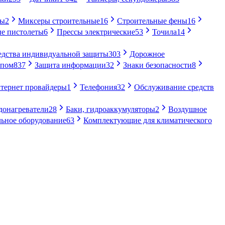
ры
2
Миксеры строительные
16
Строительные фены
16
е пистолеты
6
Прессы электрические
53
Точила
14
едства индивидуальной защиты
303
Дорожное
упом
837
Защита информации
32
Знаки безопасности
8
тернет провайдеры
1
Телефония
32
Обслуживание средств
донагреватели
28
Баки, гидроаккумуляторы
2
Воздушное
ьное оборудование
63
Комплектующие для климатического