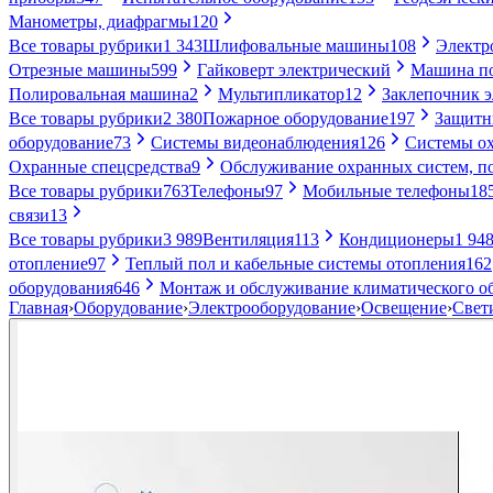
Манометры, диафрагмы
120
Все товары рубрики
1 343
Шлифовальные машины
108
Электр
Отрезные машины
599
Гайковерт электрический
Машина по
Полировальная машина
2
Мультипликатор
12
Заклепочник 
Все товары рубрики
2 380
Пожарное оборудование
197
Защитн
оборудование
73
Системы видеонаблюдения
126
Системы ох
Охранные спецсредства
9
Обслуживание охранных систем, п
Все товары рубрики
763
Телефоны
97
Мобильные телефоны
18
связи
13
Все товары рубрики
3 989
Вентиляция
113
Кондиционеры
1 94
отопление
97
Теплый пол и кабельные системы отопления
162
оборудования
646
Монтаж и обслуживание климатического о
Главная
›
Оборудование
›
Электрооборудование
›
Освещение
›
Свет