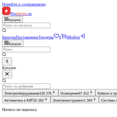
Перейти к содержимому
Pro
electro
.ru
Каталог
Бренды
Поставщики
Тендеры
0
0
Войти
Каталог
Каталог
Электрооборудование
126 276
Освещение
47 412
Кабели и п
Автоматика и КИП
15 262
Электроинструмент
1 343
Системы 
Ничего не нашлось