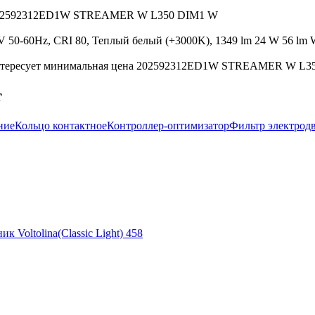
ght 202592312ED1W STREAMER W L350 DIM1 W
-60Hz, CRI 80, Теплый белый (+3000K), 1349 lm 24 W 56 lm W, 
нтересует минимальная цена 202592312ED1W STREAMER W L350 D
т
ние
Кольцо контактное
Контроллер-оптимизатор
Фильтр электрод
ик Voltolina(Classic Light) 458