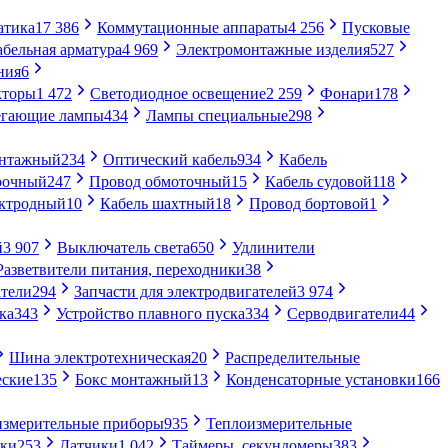
атика
17 386
Коммутационные аппараты
4 256
Пусковые
абельная арматура
4 969
Электромонтажные изделия
527
ния
6
кторы
1 472
Светодиодное освещение
2 259
Фонари
178
егающие лампы
434
Лампы специальные
298
онтажный
234
Оптический кабель
934
Кабель
рочный
247
Провод обмоточный
15
Кабель судовой
118
ектродный
10
Кабель шахтный
18
Провод бортовой
1
й
3 907
Выключатель света
650
Удлинители
Разветвители питания, переходники
38
тели
294
Запчасти для электродвигателей
3 974
ка
343
Устройство плавного пуска
334
Серводвигатели
44
Шина электротехническая
20
Распределительные
еские
135
Бокс монтажный
13
Конденсаторные установки
166
измерительные приборы
935
Теплоизмерительные
ики
253
Датчики
1 042
Таймеры, секундомеры
383