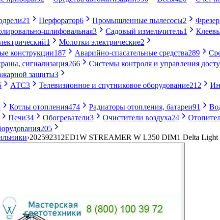
одрели
21
Перфоратор
6
Промышленные пылесосы
2
Фрезе
лировально-шлифовальная
3
Садовый измельчитель
1
Клеевы
электрический
1
Молотки электрические
2
ые конструкции
187
Аварийно-спасательные средства
289
Ср
раны, сигнализация
266
Системы контроля и управления дост
ожарной защиты
3
5
АТС
3
Телевизионное и спутниковое оборудование
212
Ин
8
Котлы отопления
474
Радиаторы отопления, батареи
91
Во
Печи
34
Обогреватели
3
Очистители воздуха
24
Отопител
борудования
205
ильники
›
202592312ED1W STREAMER W L350 DIM1 Delta Light