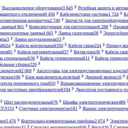
Высоковольтное оборудование
3 845
Релейная защита и автом
 защитного отключения
9 456
Кабеленесущие системы
1 724
К
оэлектронная аппаратура
2 749
Запчасти для электрооборудова
 лампы
4 861
Комплектующие для светотехники
6 288
Проже
минесцентные лампы
4 665
Лампа галогенная
58
Энергосбер
мпы
3
Лампа индукционная
33
ой
624
Кабель контрольный
350
Кабели связи
224
Провод м
ения
65
Кабель нагревательный
57
Витая пара
36
Кабель сва
ль специальный
36
Кабель телевизионный
11
Кабель термоэл
бельные сборки
229
ключателей
2 069
Аксессуары для электроустановочных издели
ческие
106
Блок выключатель-розетка
6
Дверной звонок
10
гатели переменного тока
910
Взрывозащищенные электродвига
для частотных преобразователей
194
Двигатели постоянного то
Щит распределительный
76
Шкафы электротехнические
489
СКУЭ
153
Счетчики электроэнергии
181
Ящики электротехнич
ние
5 476
Контрольно-измерительные приборы
2 074
Электро
ие приборы
32
Средства автоматизации
936
Весы
420
Счетч