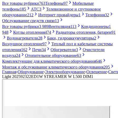
Все товары рубрики
763
Телефоны
97
Мобильные
телефоны
185
АТС
3
Телевизионное и спутниковое
оборудование
212
Интернет провайдеры
1
Телефония
32
Обслуживание средств связи
13
Все товары рубрики
3 989
Вентиляция
113
Кондиционеры
1
948
Котлы отопления
474
Радиаторы отопления, батареи
91
Водонагреватели
28
Баки, гидроаккумуляторы
2
Воздушное отопление
97
Теплый пол и кабельные системы
отопления
162
Печи
34
Обогреватели
3
Очистители
воздуха
24
Отопительное оборудование
63
Комплектующие для климатического оборудования
646
Монтаж и обслуживание климатического оборудования
205
Главная
›
Оборудование
›
Электрооборудование
›
Освещение
›
Свет
Light 202592322ED1W STREAMER W L500 DIM1