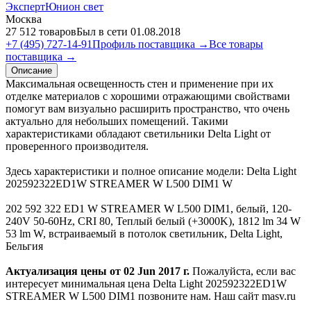
ЭкспертЮнион свет
Москва
27 512 товаров
Был в сети 01.08.2018
+7 (495) 727-14-91
Профиль поставщика →
Все товары
поставщика →
Описание
Максимальная освещенность стен и применение при их
отделке материалов с хорошими отражающими свойствами
помогут вам визуально расширить пространство, что очень
актуально для небольших помещений. Такими
характеристиками обладают светильники Delta Light от
проверенного производителя.
Здесь характеристики и полное описание модели: Delta Light
202592322ED1W STREAMER W L500 DIM1 W
202 592 322 ED1 W STREAMER W L500 DIM1, белый, 120-
240V 50-60Hz, CRI 80, Теплый белый (+3000K), 1812 lm 34 W
53 lm W, встраиваемый в потолок светильник, Delta Light,
Бельгия
Актуализация цены от 02 Jun 2017 г.
Пожалуйста, если вас
интересует минимальная цена Delta Light 202592322ED1W
STREAMER W L500 DIM1 позвоните нам. Наш сайт masv.ru