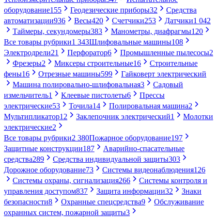
оборудование
155
Геодезические приборы
32
Средства
автоматизации
936
Весы
420
Счетчики
253
Датчики
1 042
Таймеры, секундомеры
383
Манометры, диафрагмы
120
Все товары рубрики
1 343
Шлифовальные машины
108
Электродрели
21
Перфоратор
6
Промышленные пылесосы
2
Фрезеры
2
Миксеры строительные
16
Строительные
фены
16
Отрезные машины
599
Гайковерт электрический
Машина полировально-шлифовальная
3
Садовый
измельчитель
1
Клеевые пистолеты
6
Прессы
электрические
53
Точила
14
Полировальная машина
2
Мультипликатор
12
Заклепочник электрический
1
Молотки
электрические
2
Все товары рубрики
2 380
Пожарное оборудование
197
Защитные конструкции
187
Аварийно-спасательные
средства
289
Средства индивидуальной защиты
303
Дорожное оборудование
73
Системы видеонаблюдения
126
Системы охраны, сигнализация
266
Системы контроля и
управления доступом
837
Защита информации
32
Знаки
безопасности
8
Охранные спецсредства
9
Обслуживание
охранных систем, пожарной защиты
3