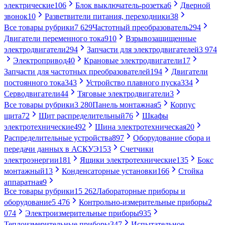
электрические
106
Блок выключатель-розетка
6
Дверной
звонок
10
Разветвители питания, переходники
38
Все товары рубрики
7 629
Частотный преобразователь
294
Двигатели переменного тока
910
Взрывозащищенные
электродвигатели
294
Запчасти для электродвигателей
3 974
Электропривод
40
Крановые электродвигатели
17
Запчасти для частотных преобразователей
194
Двигатели
постоянного тока
343
Устройство плавного пуска
334
Серводвигатели
44
Тяговые электродвигатели
3
Все товары рубрики
3 280
Панель монтажная
5
Корпус
щита
72
Щит распределительный
76
Шкафы
электротехнические
492
Шина электротехническая
20
Распределительные устройства
897
Оборудование сбора и
передачи данных в АСКУЭ
153
Счетчики
электроэнергии
181
Ящики электротехнические
135
Бокс
монтажный
13
Конденсаторные установки
166
Стойка
аппаратная
9
Все товары рубрики
15 262
Лабораторные приборы и
оборудование
5 476
Контрольно-измерительные приборы
2
074
Электроизмерительные приборы
935
Теплоизмерительные приборы
347
Испытательное