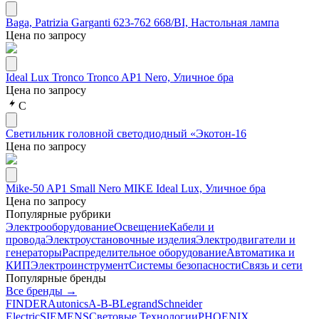
Baga, Patrizia Garganti 623-762 668/BI, Настольная лампа
Цена по запросу
Ideal Lux Tronco Tronco AP1 Nero, Уличное бра
Цена по запросу
С
Светильник головной светодиодный «Экотон-16
Цена по запросу
Mike-50 AP1 Small Nero MIKE Ideal Lux, Уличное бра
Цена по запросу
Популярные рубрики
Электрооборудование
Освещение
Кабели и
провода
Электроустановочные изделия
Электродвигатели и
генераторы
Распределительное оборудование
Автоматика и
КИП
Электроинструмент
Системы безопасности
Связь и сети
Популярные бренды
Все бренды →
FINDER
Autonics
A-B-B
Legrand
Schneider
Electric
SIEMENS
Световые Технологии
PHOENIX