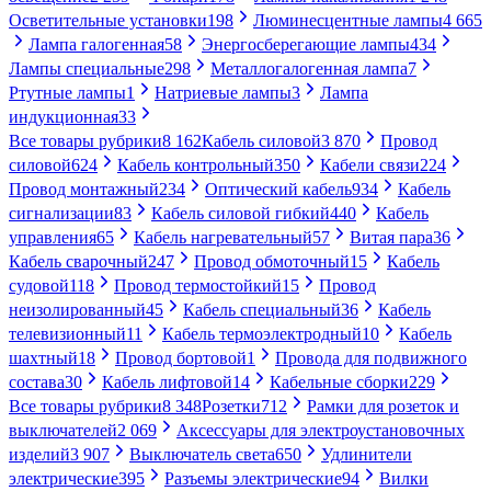
Осветительные установки
198
Люминесцентные лампы
4 665
Лампа галогенная
58
Энергосберегающие лампы
434
Лампы специальные
298
Металлогалогенная лампа
7
Ртутные лампы
1
Натриевые лампы
3
Лампа
индукционная
33
Все товары рубрики
8 162
Кабель силовой
3 870
Провод
силовой
624
Кабель контрольный
350
Кабели связи
224
Провод монтажный
234
Оптический кабель
934
Кабель
сигнализации
83
Кабель силовой гибкий
440
Кабель
управления
65
Кабель нагревательный
57
Витая пара
36
Кабель сварочный
247
Провод обмоточный
15
Кабель
судовой
118
Провод термостойкий
15
Провод
неизолированный
45
Кабель специальный
36
Кабель
телевизионный
11
Кабель термоэлектродный
10
Кабель
шахтный
18
Провод бортовой
1
Провода для подвижного
состава
30
Кабель лифтовой
14
Кабельные сборки
229
Все товары рубрики
8 348
Розетки
712
Рамки для розеток и
выключателей
2 069
Аксессуары для электроустановочных
изделий
3 907
Выключатель света
650
Удлинители
электрические
395
Разъемы электрические
94
Вилки