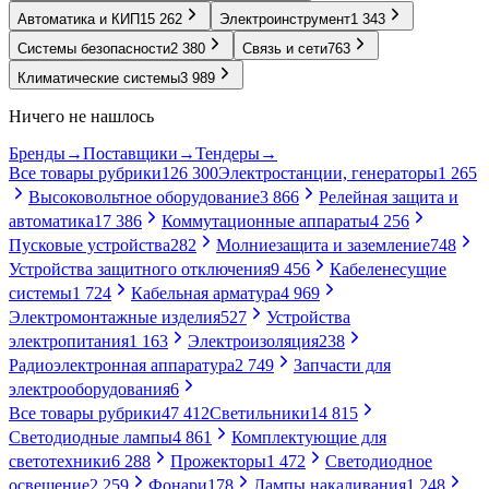
Автоматика и КИП
15 262
Электроинструмент
1 343
Системы безопасности
2 380
Связь и сети
763
Климатические системы
3 989
Ничего не нашлось
Бренды
→
Поставщики
→
Тендеры
→
Все товары рубрики
126 300
Электростанции, генераторы
1 265
Высоковольтное оборудование
3 866
Релейная защита и
автоматика
17 386
Коммутационные аппараты
4 256
Пусковые устройства
282
Молниезащита и заземление
748
Устройства защитного отключения
9 456
Кабеленесущие
системы
1 724
Кабельная арматура
4 969
Электромонтажные изделия
527
Устройства
электропитания
1 163
Электроизоляция
238
Радиоэлектронная аппаратура
2 749
Запчасти для
электрооборудования
6
Все товары рубрики
47 412
Светильники
14 815
Светодиодные лампы
4 861
Комплектующие для
светотехники
6 288
Прожекторы
1 472
Светодиодное
освещение
2 259
Фонари
178
Лампы накаливания
1 248