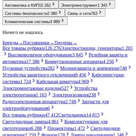
Автоматика и КИП
15 262
Электроинструмент
1 343
Системы безопасности
2 380
Связь и сети
763
Климатические системы
3 989
Ничего не нашлось
Бренды
→
Поставщики
→
Тендеры
→
Все товары рубрики
126 276
Электростанции, генераторы
1 265
Высоковольтное оборудование
3 845
Релейная защита и
автоматика
17 386
Коммутационные аппараты
4 256
Пусковые устройства
282
Молниезащита и заземление
748
Устройства защитного отключения
9 456
Кабеленесущие
системы
1 724
Кабельная арматура
4 969
Электромонтажные изделия
527
Устройства
электропитания
1 163
Электроизоляция
238
Радиоэлектронная аппаратура
2 749
Запчасти для
электрооборудования
6
Все товары рубрики
47 412
Светильники
14 815
Светодиодные лампы
4 861
Комплектующие для
светотехники
6 288
Прожекторы
1 472
Светодиодное
освещение
2 259
Фонари
178
Лампы накаливания
1 248