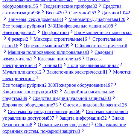
оборудование
155
Геодезические приборы
32
Средства
автоматизации
936
Весы
420
Счетчики
253
Датчики
1 042
Таймеры, секундомеры
383
Манометры, диафрагмы
120
Все товары рубрики
1 343
Шлифовальные машины
108
Электродрели
21
Перфоратор
6
Промышленные пылесосы
2
Фрезеры
2
Миксеры строительные
16
Строительные
фены
16
Отрезные машины
599
Гайковерт электрический
Машина полировально-шлифовальная
3
Садовый
измельчитель
1
Клеевые пистолеты
6
Прессы
электрические
53
Точила
14
Полировальная машина
2
Мультипликатор
12
Заклепочник электрический
1
Молотки
электрические
2
Все товары рубрики
2 380
Пожарное оборудование
197
Защитные конструкции
187
Аварийно-спасательные
средства
289
Средства индивидуальной защиты
303
Дорожное оборудование
73
Системы видеонаблюдения
126
Системы охраны, сигнализация
266
Системы контроля и
управления доступом
837
Защита информации
32
Знаки
безопасности
8
Охранные спецсредства
9
Обслуживание
охранных систем, пожарной защиты
3