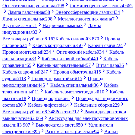
Осветительные установки
198
Люминесцентные лампы
4 665
Лампа галогенная
58
Энергосберегающие лампы
434
Лампы специальные
298
Металлогалогенная лампа
7
Ртутные лампы
1
Натриевые лампы
3
Лампа
индукционная
33
Все товары рубрики
8 162
Кабель силовой
3 870
Провод
силовой
624
Кабель контрольный
350
Кабели связи
224
Провод монтажный
234
Оптический кабель
934
Кабель
сигнализации
83
Кабель силовой гибкий
440
Кабель
управления
65
Кабель нагревательный
57
Витая пара
36
Кабель сварочный
247
Провод обмоточный
15
Кабель
судовой
118
Провод термостойкий
15
Провод
неизолированный
45
Кабель специальный
36
Кабель
телевизионный
11
Кабель термоэлектродный
10
Кабель
шахтный
18
Провод бортовой
1
Провода для подвижного
состава
30
Кабель лифтовой
14
Кабельные сборки
229
Все товары рубрики
8 348
Розетки
712
Рамки для розеток и
выключателей
2 069
Аксессуары для электроустановочных
изделий
3 907
Выключатель света
650
Удлинители
электрические
395
Разъемы электрические
94
Вилки