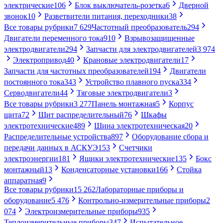
электрические
106
Блок выключатель-розетка
6
Дверной
звонок
10
Разветвители питания, переходники
38
Все товары рубрики
7 629
Частотный преобразователь
294
Двигатели переменного тока
910
Взрывозащищенные
электродвигатели
294
Запчасти для электродвигателей
3 974
Электропривод
40
Крановые электродвигатели
17
Запчасти для частотных преобразователей
194
Двигатели
постоянного тока
343
Устройство плавного пуска
334
Серводвигатели
44
Тяговые электродвигатели
3
Все товары рубрики
3 277
Панель монтажная
5
Корпус
щита
72
Щит распределительный
76
Шкафы
электротехнические
489
Шина электротехническая
20
Распределительные устройства
897
Оборудование сбора и
передачи данных в АСКУЭ
153
Счетчики
электроэнергии
181
Ящики электротехнические
135
Бокс
монтажный
13
Конденсаторные установки
166
Стойка
аппаратная
9
Все товары рубрики
15 262
Лабораторные приборы и
оборудование
5 476
Контрольно-измерительные приборы
2
074
Электроизмерительные приборы
935
Теплоизмерительные приборы
347
Испытательное