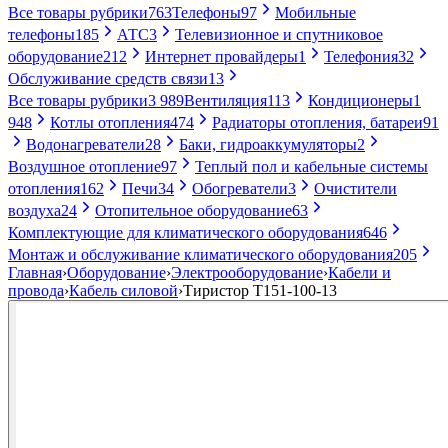
Все товары рубрики
763
Телефоны
97
Мобильные
телефоны
185
АТС
3
Телевизионное и спутниковое
оборудование
212
Интернет провайдеры
1
Телефония
32
Обслуживание средств связи
13
Все товары рубрики
3 989
Вентиляция
113
Кондиционеры
1
948
Котлы отопления
474
Радиаторы отопления, батареи
91
Водонагреватели
28
Баки, гидроаккумуляторы
2
Воздушное отопление
97
Теплый пол и кабельные системы
отопления
162
Печи
34
Обогреватели
3
Очистители
воздуха
24
Отопительное оборудование
63
Комплектующие для климатического оборудования
646
Монтаж и обслуживание климатического оборудования
205
Главная
›
Оборудование
›
Электрооборудование
›
Кабели и
провода
›
Кабель силовой
›
Тиристор Т151-100-13