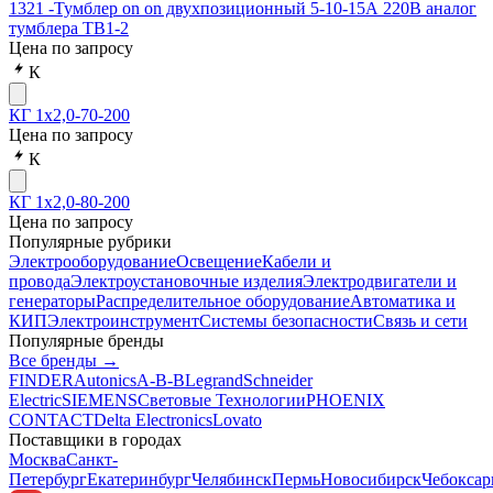
1321 -Тумблер on on двухпозиционный 5-10-15А 220В аналог
тумблера ТВ1-2
Цена по запросу
К
КГ 1х2,0-70-200
Цена по запросу
К
КГ 1х2,0-80-200
Цена по запросу
Популярные рубрики
Электрооборудование
Освещение
Кабели и
провода
Электроустановочные изделия
Электродвигатели и
генераторы
Распределительное оборудование
Автоматика и
КИП
Электроинструмент
Системы безопасности
Связь и сети
Популярные бренды
Все бренды →
FINDER
Autonics
A-B-B
Legrand
Schneider
Electric
SIEMENS
Световые Технологии
PHOENIX
CONTACT
Delta Electronics
Lovato
Поставщики в городах
Москва
Санкт-
Петербург
Екатеринбург
Челябинск
Пермь
Новосибирск
Чебокса