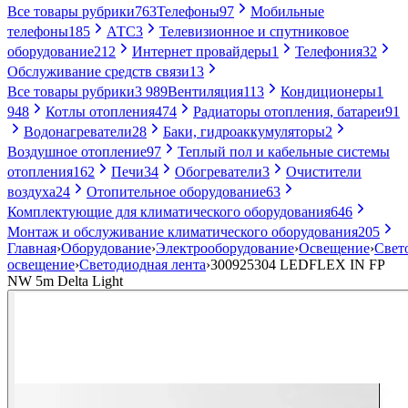
Все товары рубрики
763
Телефоны
97
Мобильные
телефоны
185
АТС
3
Телевизионное и спутниковое
оборудование
212
Интернет провайдеры
1
Телефония
32
Обслуживание средств связи
13
Все товары рубрики
3 989
Вентиляция
113
Кондиционеры
1
948
Котлы отопления
474
Радиаторы отопления, батареи
91
Водонагреватели
28
Баки, гидроаккумуляторы
2
Воздушное отопление
97
Теплый пол и кабельные системы
отопления
162
Печи
34
Обогреватели
3
Очистители
воздуха
24
Отопительное оборудование
63
Комплектующие для климатического оборудования
646
Монтаж и обслуживание климатического оборудования
205
Главная
›
Оборудование
›
Электрооборудование
›
Освещение
›
Свет
освещение
›
Светодиодная лента
›
300925304 LEDFLEX IN FP
NW 5m Delta Light