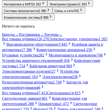
Автоматика и КИП
15 262
Электроинструмент
1 343
Системы безопасности
2 380
Связь и сети
763
Климатические системы
3 989
Ничего не нашлось
Бренды
→
Поставщики
→
Тендеры
→
Все товары рубрики
126 276
Электростанции, генераторы
1 265
Высоковольтное оборудование
3 845
Релейная защита и
автоматика
17 386
Коммутационные аппараты
4 256
Пусковые устройства
282
Молниезащита и заземление
748
Устройства защитного отключения
9 456
Кабеленесущие
системы
1 724
Кабельная арматура
4 969
Электромонтажные изделия
527
Устройства
электропитания
1 163
Электроизоляция
238
Радиоэлектронная аппаратура
2 749
Запчасти для
электрооборудования
6
Все товары рубрики
47 412
Светильники
14 815
Светодиодные лампы
4 861
Комплектующие для
светотехники
6 288
Прожекторы
1 472
Светодиодное
освещение
2 259
Фонари
178
Лампы накаливания
1 248