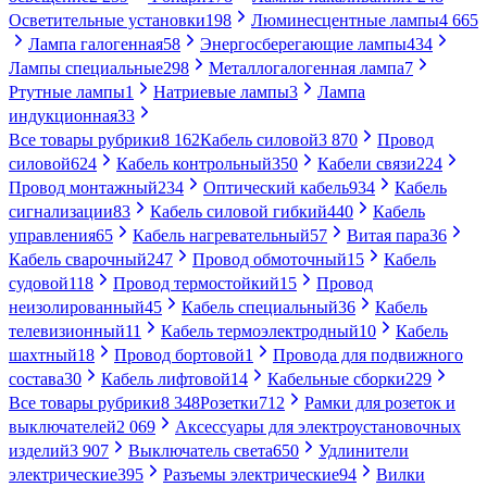
Осветительные установки
198
Люминесцентные лампы
4 665
Лампа галогенная
58
Энергосберегающие лампы
434
Лампы специальные
298
Металлогалогенная лампа
7
Ртутные лампы
1
Натриевые лампы
3
Лампа
индукционная
33
Все товары рубрики
8 162
Кабель силовой
3 870
Провод
силовой
624
Кабель контрольный
350
Кабели связи
224
Провод монтажный
234
Оптический кабель
934
Кабель
сигнализации
83
Кабель силовой гибкий
440
Кабель
управления
65
Кабель нагревательный
57
Витая пара
36
Кабель сварочный
247
Провод обмоточный
15
Кабель
судовой
118
Провод термостойкий
15
Провод
неизолированный
45
Кабель специальный
36
Кабель
телевизионный
11
Кабель термоэлектродный
10
Кабель
шахтный
18
Провод бортовой
1
Провода для подвижного
состава
30
Кабель лифтовой
14
Кабельные сборки
229
Все товары рубрики
8 348
Розетки
712
Рамки для розеток и
выключателей
2 069
Аксессуары для электроустановочных
изделий
3 907
Выключатель света
650
Удлинители
электрические
395
Разъемы электрические
94
Вилки