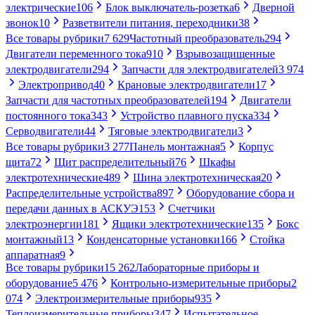
электрические
106
Блок выключатель-розетка
6
Дверной
звонок
10
Разветвители питания, переходники
38
Все товары рубрики
7 629
Частотный преобразователь
294
Двигатели переменного тока
910
Взрывозащищенные
электродвигатели
294
Запчасти для электродвигателей
3 974
Электропривод
40
Крановые электродвигатели
17
Запчасти для частотных преобразователей
194
Двигатели
постоянного тока
343
Устройство плавного пуска
334
Серводвигатели
44
Тяговые электродвигатели
3
Все товары рубрики
3 277
Панель монтажная
5
Корпус
щита
72
Щит распределительный
76
Шкафы
электротехнические
489
Шина электротехническая
20
Распределительные устройства
897
Оборудование сбора и
передачи данных в АСКУЭ
153
Счетчики
электроэнергии
181
Ящики электротехнические
135
Бокс
монтажный
13
Конденсаторные установки
166
Стойка
аппаратная
9
Все товары рубрики
15 262
Лабораторные приборы и
оборудование
5 476
Контрольно-измерительные приборы
2
074
Электроизмерительные приборы
935
Теплоизмерительные приборы
347
Испытательное