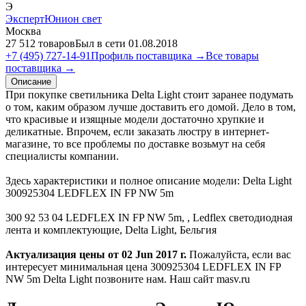
Э
ЭкспертЮнион свет
Москва
27 512 товаров
Был в сети 01.08.2018
+7 (495) 727-14-91
Профиль поставщика →
Все товары
поставщика →
Описание
При покупке светильника Delta Light стоит заранее подумать
о том, каким образом лучше доставить его домой. Дело в том,
что красивые и изящные модели достаточно хрупкие и
деликатные. Впрочем, если заказать люстру в интернет-
магазине, то все проблемы по доставке возьмут на себя
специалисты компании.
Здесь характеристики и полное описание модели: Delta Light
300925304 LEDFLEX IN FP NW 5m
300 92 53 04 LEDFLEX IN FP NW 5m, , Ledflex светодиодная
лента и комплектующие, Delta Light, Бельгия
Актуализация цены от 02 Jun 2017 г.
Пожалуйста, если вас
интересует минимальная цена 300925304 LEDFLEX IN FP
NW 5m Delta Light позвоните нам. Наш сайт masv.ru