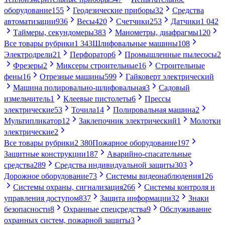
оборудование
155
Геодезические приборы
32
Средства
автоматизации
936
Весы
420
Счетчики
253
Датчики
1 042
Таймеры, секундомеры
383
Манометры, диафрагмы
120
Все товары рубрики
1 343
Шлифовальные машины
108
Электродрели
21
Перфоратор
6
Промышленные пылесосы
2
Фрезеры
2
Миксеры строительные
16
Строительные
фены
16
Отрезные машины
599
Гайковерт электрический
Машина полировально-шлифовальная
3
Садовый
измельчитель
1
Клеевые пистолеты
6
Прессы
электрические
53
Точила
14
Полировальная машина
2
Мультипликатор
12
Заклепочник электрический
1
Молотки
электрические
2
Все товары рубрики
2 380
Пожарное оборудование
197
Защитные конструкции
187
Аварийно-спасательные
средства
289
Средства индивидуальной защиты
303
Дорожное оборудование
73
Системы видеонаблюдения
126
Системы охраны, сигнализация
266
Системы контроля и
управления доступом
837
Защита информации
32
Знаки
безопасности
8
Охранные спецсредства
9
Обслуживание
охранных систем, пожарной защиты
3