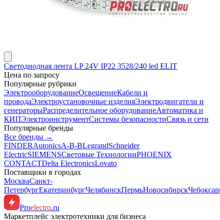
Светодиодная лента LP 24V IP22 3528/240 led ELIT
Цена по запросу
Популярные рубрики
Электрооборудование
Освещение
Кабели и
провода
Электроустановочные изделия
Электродвигатели и
генераторы
Распределительное оборудование
Автоматика и
КИП
Электроинструмент
Системы безопасности
Связь и сети
Популярные бренды
Все бренды →
FINDER
Autonics
A-B-B
Legrand
Schneider
Electric
SIEMENS
Световые Технологии
PHOENIX
CONTACT
Delta Electronics
Lovato
Поставщики в городах
Москва
Санкт-
Петербург
Екатеринбург
Челябинск
Пермь
Новосибирск
Чебокса
Pro
electro
.ru
Маркетплейс электротехники для бизнеса