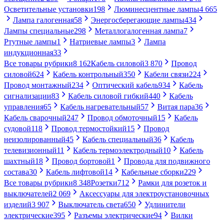
Осветительные установки
198
Люминесцентные лампы
4 665
Лампа галогенная
58
Энергосберегающие лампы
434
Лампы специальные
298
Металлогалогенная лампа
7
Ртутные лампы
1
Натриевые лампы
3
Лампа
индукционная
33
Все товары рубрики
8 162
Кабель силовой
3 870
Провод
силовой
624
Кабель контрольный
350
Кабели связи
224
Провод монтажный
234
Оптический кабель
934
Кабель
сигнализации
83
Кабель силовой гибкий
440
Кабель
управления
65
Кабель нагревательный
57
Витая пара
36
Кабель сварочный
247
Провод обмоточный
15
Кабель
судовой
118
Провод термостойкий
15
Провод
неизолированный
45
Кабель специальный
36
Кабель
телевизионный
11
Кабель термоэлектродный
10
Кабель
шахтный
18
Провод бортовой
1
Провода для подвижного
состава
30
Кабель лифтовой
14
Кабельные сборки
229
Все товары рубрики
8 348
Розетки
712
Рамки для розеток и
выключателей
2 069
Аксессуары для электроустановочных
изделий
3 907
Выключатель света
650
Удлинители
электрические
395
Разъемы электрические
94
Вилки