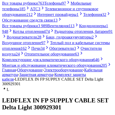
Все товары рубрики
763
Телефоны
97
Мобильные
телефоны
185
АТС
3
Телевизионное и спутниковое
оборудование
212
Интернет провайдеры
1
Телефония
32
Обслуживание средств связи
13
Все товары рубрики
3 989
Вентиляция
113
Кондиционеры
1
948
Котлы отопления
474
Радиаторы отопления, батареи
91
Водонагреватели
28
Баки, гидроаккумуляторы
2
Воздушное отопление
97
Теплый пол и кабельные системы
отопления
162
Печи
34
Обогреватели
3
Очистители
воздуха
24
Отопительное оборудование
63
Комплектующие для климатического оборудования
646
Монтаж и обслуживание климатического оборудования
205
Главная
›
Оборудование
›
Электрооборудование
›
Кабельная
арматура
›
Защитная арматура
›
Комплект защиты
кабеля
›
LEDFLEX IN FP SUPPLY CABLE SET Delta Light
300929301
L
LEDFLEX IN FP SUPPLY CABLE SET
Delta Light 300929301