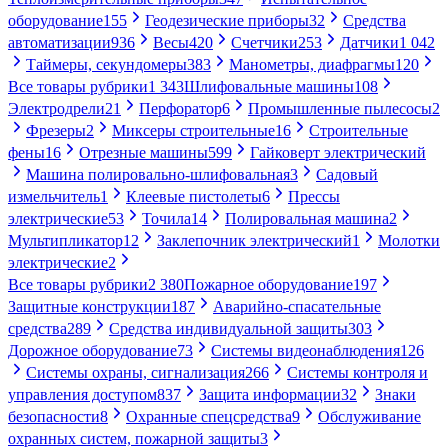
оборудование
155
Геодезические приборы
32
Средства
автоматизации
936
Весы
420
Счетчики
253
Датчики
1 042
Таймеры, секундомеры
383
Манометры, диафрагмы
120
Все товары рубрики
1 343
Шлифовальные машины
108
Электродрели
21
Перфоратор
6
Промышленные пылесосы
2
Фрезеры
2
Миксеры строительные
16
Строительные
фены
16
Отрезные машины
599
Гайковерт электрический
Машина полировально-шлифовальная
3
Садовый
измельчитель
1
Клеевые пистолеты
6
Прессы
электрические
53
Точила
14
Полировальная машина
2
Мультипликатор
12
Заклепочник электрический
1
Молотки
электрические
2
Все товары рубрики
2 380
Пожарное оборудование
197
Защитные конструкции
187
Аварийно-спасательные
средства
289
Средства индивидуальной защиты
303
Дорожное оборудование
73
Системы видеонаблюдения
126
Системы охраны, сигнализация
266
Системы контроля и
управления доступом
837
Защита информации
32
Знаки
безопасности
8
Охранные спецсредства
9
Обслуживание
охранных систем, пожарной защиты
3