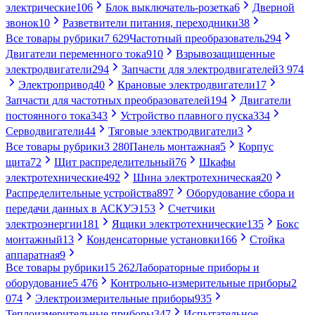
электрические
106
Блок выключатель-розетка
6
Дверной
звонок
10
Разветвители питания, переходники
38
Все товары рубрики
7 629
Частотный преобразователь
294
Двигатели переменного тока
910
Взрывозащищенные
электродвигатели
294
Запчасти для электродвигателей
3 974
Электропривод
40
Крановые электродвигатели
17
Запчасти для частотных преобразователей
194
Двигатели
постоянного тока
343
Устройство плавного пуска
334
Серводвигатели
44
Тяговые электродвигатели
3
Все товары рубрики
3 280
Панель монтажная
5
Корпус
щита
72
Щит распределительный
76
Шкафы
электротехнические
492
Шина электротехническая
20
Распределительные устройства
897
Оборудование сбора и
передачи данных в АСКУЭ
153
Счетчики
электроэнергии
181
Ящики электротехнические
135
Бокс
монтажный
13
Конденсаторные установки
166
Стойка
аппаратная
9
Все товары рубрики
15 262
Лабораторные приборы и
оборудование
5 476
Контрольно-измерительные приборы
2
074
Электроизмерительные приборы
935
Теплоизмерительные приборы
347
Испытательное