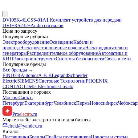
DVI05K-4LCSS-01A1 Комплект устройств для передачи
DVI+RS232+Audio сигналов
Цена по запросу
Популярные рубрики
Электрооборудование
Освещение
Кабели и
провода
Электроустановочные изделия
Электродвигатели и
генераторы
Распределительное оборудование
Автоматика и
КИП
Электроинструмент
Системы безопасности
Связь и сети
Популярные бренды
Все бренды →
FINDER
Autonics
A-B-B
Legrand
Schneider
Electric
SIEMENS
Световые Технологии
PHOENIX
CONTACT
Delta Electronics
Lovato
Поставщики в городах
Москва
Санкт-
Петербург
Екатеринбург
Челябинск
Пермь
Новосибирск
Чебокса
Pro
electro
.ru
Маркетплейс электротехники для бизнеса
elrekl@yandex.ru
Каталог
Поставщики
Бренды
Прайсы поставщиков
Новости и статьи