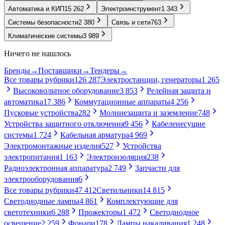
Автоматика и КИП
15 262
Электроинструмент
1 343
Системы безопасности
2 380
Связь и сети
763
Климатические системы
3 989
Ничего не нашлось
Бренды
→
Поставщики
→
Тендеры
→
Все товары рубрики
126 287
Электростанции, генераторы
1 265
Высоковольтное оборудование
3 853
Релейная защита и
автоматика
17 386
Коммутационные аппараты
4 256
Пусковые устройства
282
Молниезащита и заземление
748
Устройства защитного отключения
9 456
Кабеленесущие
системы
1 724
Кабельная арматура
4 969
Электромонтажные изделия
527
Устройства
электропитания
1 163
Электроизоляция
238
Радиоэлектронная аппаратура
2 749
Запчасти для
электрооборудования
6
Все товары рубрики
47 412
Светильники
14 815
Светодиодные лампы
4 861
Комплектующие для
светотехники
6 288
Прожекторы
1 472
Светодиодное
освещение
2 259
Фонари
178
Лампы накаливания
1 248