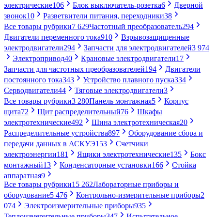
электрические
106
Блок выключатель-розетка
6
Дверной
звонок
10
Разветвители питания, переходники
38
Все товары рубрики
7 629
Частотный преобразователь
294
Двигатели переменного тока
910
Взрывозащищенные
электродвигатели
294
Запчасти для электродвигателей
3 974
Электропривод
40
Крановые электродвигатели
17
Запчасти для частотных преобразователей
194
Двигатели
постоянного тока
343
Устройство плавного пуска
334
Серводвигатели
44
Тяговые электродвигатели
3
Все товары рубрики
3 280
Панель монтажная
5
Корпус
щита
72
Щит распределительный
76
Шкафы
электротехнические
492
Шина электротехническая
20
Распределительные устройства
897
Оборудование сбора и
передачи данных в АСКУЭ
153
Счетчики
электроэнергии
181
Ящики электротехнические
135
Бокс
монтажный
13
Конденсаторные установки
166
Стойка
аппаратная
9
Все товары рубрики
15 262
Лабораторные приборы и
оборудование
5 476
Контрольно-измерительные приборы
2
074
Электроизмерительные приборы
935
Теплоизмерительные приборы
347
Испытательное