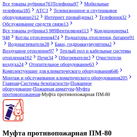
Все товары рубрики
763
Телефоны
97
Мобильные
телефоны
185
АТС
3
Телевизионное и спутниковое
оборудование
212
Интернет провайдеры
1
Телефония
32
Обслуживание средств связи
13
Все товары рубрики
3 989
Вентиляция
113
Кондиционеры
1
948
Котлы отопления
474
Радиаторы отопления, батареи
91
Водонагреватели
28
Баки, гидроаккумуляторы
2
Воздушное отопление
97
Теплый пол и кабельные системы
отопления
162
Печи
34
Обогреватели
3
Очистители
воздуха
24
Отопительное оборудование
63
Комплектующие для климатического оборудования
646
Монтаж и обслуживание климатического оборудования
205
Главная
›
Системы безопасности
›
Пожарное
оборудование
›
Пожарная арматура
›
Муфта
противопожарная
›
Муфта противопожарная ПМ-80
Муфта противопожарная ПМ-80