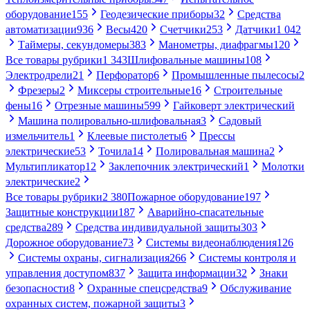
оборудование
155
Геодезические приборы
32
Средства
автоматизации
936
Весы
420
Счетчики
253
Датчики
1 042
Таймеры, секундомеры
383
Манометры, диафрагмы
120
Все товары рубрики
1 343
Шлифовальные машины
108
Электродрели
21
Перфоратор
6
Промышленные пылесосы
2
Фрезеры
2
Миксеры строительные
16
Строительные
фены
16
Отрезные машины
599
Гайковерт электрический
Машина полировально-шлифовальная
3
Садовый
измельчитель
1
Клеевые пистолеты
6
Прессы
электрические
53
Точила
14
Полировальная машина
2
Мультипликатор
12
Заклепочник электрический
1
Молотки
электрические
2
Все товары рубрики
2 380
Пожарное оборудование
197
Защитные конструкции
187
Аварийно-спасательные
средства
289
Средства индивидуальной защиты
303
Дорожное оборудование
73
Системы видеонаблюдения
126
Системы охраны, сигнализация
266
Системы контроля и
управления доступом
837
Защита информации
32
Знаки
безопасности
8
Охранные спецсредства
9
Обслуживание
охранных систем, пожарной защиты
3