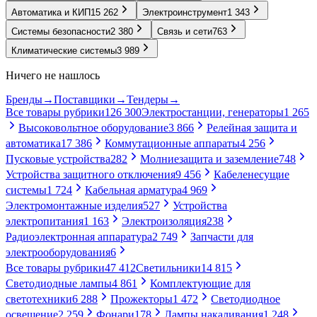
Автоматика и КИП
15 262
Электроинструмент
1 343
Системы безопасности
2 380
Связь и сети
763
Климатические системы
3 989
Ничего не нашлось
Бренды
→
Поставщики
→
Тендеры
→
Все товары рубрики
126 300
Электростанции, генераторы
1 265
Высоковольтное оборудование
3 866
Релейная защита и
автоматика
17 386
Коммутационные аппараты
4 256
Пусковые устройства
282
Молниезащита и заземление
748
Устройства защитного отключения
9 456
Кабеленесущие
системы
1 724
Кабельная арматура
4 969
Электромонтажные изделия
527
Устройства
электропитания
1 163
Электроизоляция
238
Радиоэлектронная аппаратура
2 749
Запчасти для
электрооборудования
6
Все товары рубрики
47 412
Светильники
14 815
Светодиодные лампы
4 861
Комплектующие для
светотехники
6 288
Прожекторы
1 472
Светодиодное
освещение
2 259
Фонари
178
Лампы накаливания
1 248