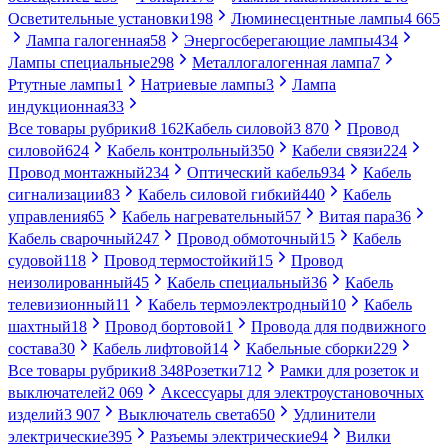
Осветительные установки
198
Люминесцентные лампы
4 665
Лампа галогенная
58
Энергосберегающие лампы
434
Лампы специальные
298
Металлогалогенная лампа
7
Ртутные лампы
1
Натриевые лампы
3
Лампа
индукционная
33
Все товары рубрики
8 162
Кабель силовой
3 870
Провод
силовой
624
Кабель контрольный
350
Кабели связи
224
Провод монтажный
234
Оптический кабель
934
Кабель
сигнализации
83
Кабель силовой гибкий
440
Кабель
управления
65
Кабель нагревательный
57
Витая пара
36
Кабель сварочный
247
Провод обмоточный
15
Кабель
судовой
118
Провод термостойкий
15
Провод
неизолированный
45
Кабель специальный
36
Кабель
телевизионный
11
Кабель термоэлектродный
10
Кабель
шахтный
18
Провод бортовой
1
Провода для подвижного
состава
30
Кабель лифтовой
14
Кабельные сборки
229
Все товары рубрики
8 348
Розетки
712
Рамки для розеток и
выключателей
2 069
Аксессуары для электроустановочных
изделий
3 907
Выключатель света
650
Удлинители
электрические
395
Разъемы электрические
94
Вилки