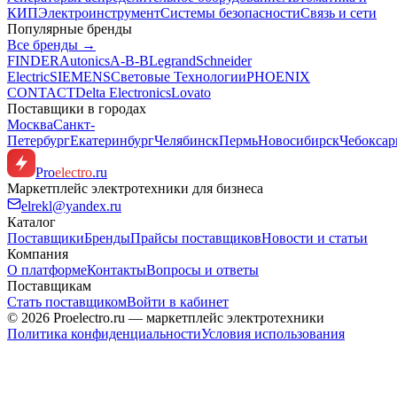
КИП
Электроинструмент
Системы безопасности
Связь и сети
Популярные бренды
Все бренды →
FINDER
Autonics
A-B-B
Legrand
Schneider
Electric
SIEMENS
Световые Технологии
PHOENIX
CONTACT
Delta Electronics
Lovato
Поставщики в городах
Москва
Санкт-
Петербург
Екатеринбург
Челябинск
Пермь
Новосибирск
Чебокса
Pro
electro
.ru
Маркетплейс электротехники для бизнеса
elrekl@yandex.ru
Каталог
Поставщики
Бренды
Прайсы поставщиков
Новости и статьи
Компания
О платформе
Контакты
Вопросы и ответы
Поставщикам
Стать поставщиком
Войти в кабинет
© 2026 Proelectro.ru — маркетплейс электротехники
Политика конфиденциальности
Условия использования