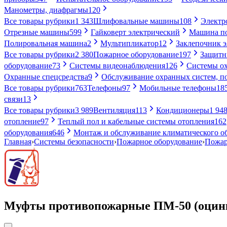
Манометры, диафрагмы
120
Все товары рубрики
1 343
Шлифовальные машины
108
Электр
Отрезные машины
599
Гайковерт электрический
Машина по
Полировальная машина
2
Мультипликатор
12
Заклепочник 
Все товары рубрики
2 380
Пожарное оборудование
197
Защитн
оборудование
73
Системы видеонаблюдения
126
Системы ох
Охранные спецсредства
9
Обслуживание охранных систем, п
Все товары рубрики
763
Телефоны
97
Мобильные телефоны
18
связи
13
Все товары рубрики
3 989
Вентиляция
113
Кондиционеры
1 94
отопление
97
Теплый пол и кабельные системы отопления
162
оборудования
646
Монтаж и обслуживание климатического о
Главная
›
Системы безопасности
›
Пожарное оборудование
›
Пожар
Муфты противопожарные ПМ-50 (оцин