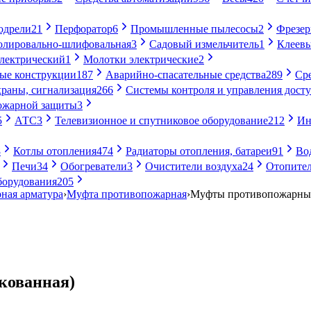
одрели
21
Перфоратор
6
Промышленные пылесосы
2
Фрезе
лировально-шлифовальная
3
Садовый измельчитель
1
Клеевы
электрический
1
Молотки электрические
2
ые конструкции
187
Аварийно-спасательные средства
289
Ср
раны, сигнализация
266
Системы контроля и управления дост
ожарной защиты
3
5
АТС
3
Телевизионное и спутниковое оборудование
212
Ин
8
Котлы отопления
474
Радиаторы отопления, батареи
91
Во
Печи
34
Обогреватели
3
Очистители воздуха
24
Отопител
борудования
205
ная арматура
›
Муфта противопожарная
›
Муфты противопожарные
кованная)