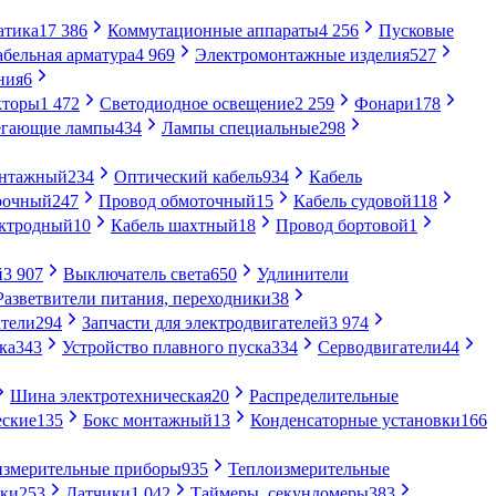
атика
17 386
Коммутационные аппараты
4 256
Пусковые
абельная арматура
4 969
Электромонтажные изделия
527
ния
6
кторы
1 472
Светодиодное освещение
2 259
Фонари
178
егающие лампы
434
Лампы специальные
298
онтажный
234
Оптический кабель
934
Кабель
рочный
247
Провод обмоточный
15
Кабель судовой
118
ектродный
10
Кабель шахтный
18
Провод бортовой
1
й
3 907
Выключатель света
650
Удлинители
Разветвители питания, переходники
38
тели
294
Запчасти для электродвигателей
3 974
ка
343
Устройство плавного пуска
334
Серводвигатели
44
Шина электротехническая
20
Распределительные
еские
135
Бокс монтажный
13
Конденсаторные установки
166
измерительные приборы
935
Теплоизмерительные
ики
253
Датчики
1 042
Таймеры, секундомеры
383