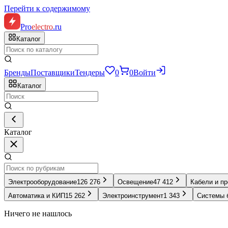
Перейти к содержимому
Pro
electro
.ru
Каталог
Бренды
Поставщики
Тендеры
0
0
Войти
Каталог
Каталог
Электрооборудование
126 276
Освещение
47 412
Кабели и п
Автоматика и КИП
15 262
Электроинструмент
1 343
Системы 
Ничего не нашлось