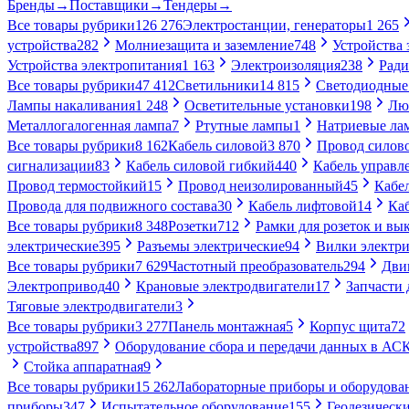
Бренды
→
Поставщики
→
Тендеры
→
Все товары рубрики
126 276
Электростанции, генераторы
1 265
устройства
282
Молниезащита и заземление
748
Устройства
Устройства электропитания
1 163
Электроизоляция
238
Ради
Все товары рубрики
47 412
Светильники
14 815
Светодиодные
Лампы накаливания
1 248
Осветительные установки
198
Лю
Металлогалогенная лампа
7
Ртутные лампы
1
Натриевые ла
Все товары рубрики
8 162
Кабель силовой
3 870
Провод силов
сигнализации
83
Кабель силовой гибкий
440
Кабель управл
Провод термостойкий
15
Провод неизолированный
45
Кабе
Провода для подвижного состава
30
Кабель лифтовой
14
Ка
Все товары рубрики
8 348
Розетки
712
Рамки для розеток и вы
электрические
395
Разъемы электрические
94
Вилки электри
Все товары рубрики
7 629
Частотный преобразователь
294
Дви
Электропривод
40
Крановые электродвигатели
17
Запчасти 
Тяговые электродвигатели
3
Все товары рубрики
3 277
Панель монтажная
5
Корпус щита
72
устройства
897
Оборудование сбора и передачи данных в А
Стойка аппаратная
9
Все товары рубрики
15 262
Лабораторные приборы и оборудова
приборы
347
Испытательное оборудование
155
Геодезическ