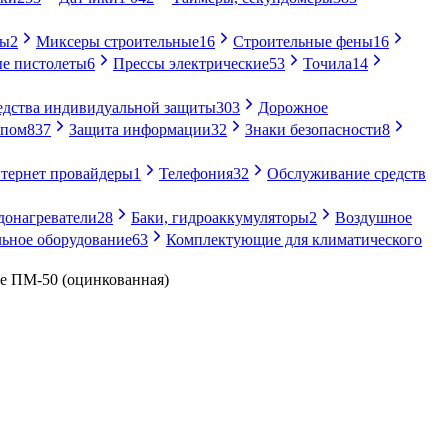
ры
2
Миксеры строительные
16
Строительные фены
16
е пистолеты
6
Прессы электрические
53
Точила
14
едства индивидуальной защиты
303
Дорожное
упом
837
Защита информации
32
Знаки безопасности
8
тернет провайдеры
1
Телефония
32
Обслуживание средств
донагреватели
28
Баки, гидроаккумуляторы
2
Воздушное
ьное оборудование
63
Комплектующие для климатического
 ПМ-50 (оцинкованная)