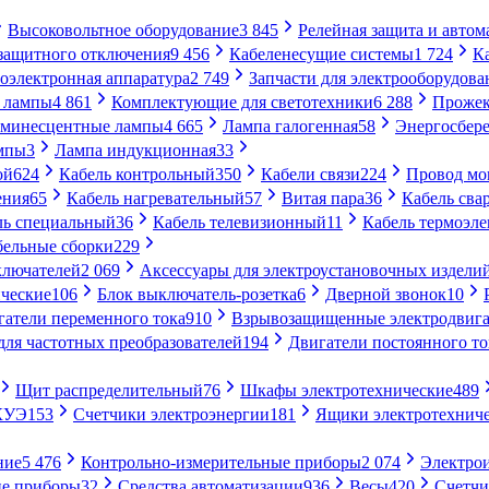
Высоковольтное оборудование
3 845
Релейная защита и автом
 защитного отключения
9 456
Кабеленесущие системы
1 724
К
оэлектронная аппаратура
2 749
Запчасти для электрооборудова
 лампы
4 861
Комплектующие для светотехники
6 288
Проже
минесцентные лампы
4 665
Лампа галогенная
58
Энергосбер
мпы
3
Лампа индукционная
33
ой
624
Кабель контрольный
350
Кабели связи
224
Провод м
ения
65
Кабель нагревательный
57
Витая пара
36
Кабель сва
ль специальный
36
Кабель телевизионный
11
Кабель термоэл
бельные сборки
229
ключателей
2 069
Аксессуары для электроустановочных издели
ческие
106
Блок выключатель-розетка
6
Дверной звонок
10
гатели переменного тока
910
Взрывозащищенные электродвига
для частотных преобразователей
194
Двигатели постоянного то
Щит распределительный
76
Шкафы электротехнические
489
СКУЭ
153
Счетчики электроэнергии
181
Ящики электротехнич
ние
5 476
Контрольно-измерительные приборы
2 074
Электро
ие приборы
32
Средства автоматизации
936
Весы
420
Счетч