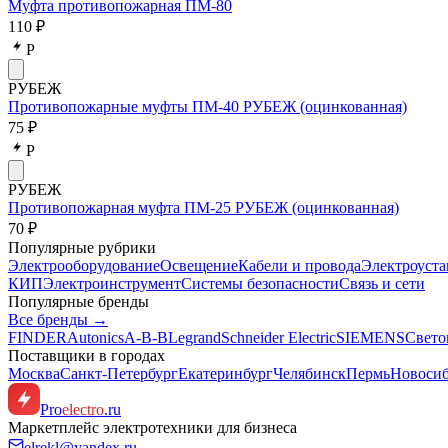
Муфта противопожарная ПМ-80
110 ₽
Р
РУБЕЖ
Противопожарные муфты ПМ-40 РУБЕЖ (оцинкованная)
75 ₽
Р
РУБЕЖ
Противопожарная муфта ПМ-25 РУБЕЖ (оцинкованная)
70 ₽
Популярные рубрики
Электрооборудование
Освещение
Кабели и провода
Электроуста
КИП
Электроинструмент
Системы безопасности
Связь и сети
Популярные бренды
Все бренды →
FINDER
Autonics
A-B-B
Legrand
Schneider Electric
SIEMENS
Свето
Поставщики в городах
Москва
Санкт-Петербург
Екатеринбург
Челябинск
Пермь
Новоси
Pro
electro
.ru
Маркетплейс электротехники для бизнеса
elrekl@yandex.ru