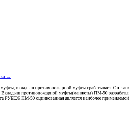
ика →
ия муфты, вкладыш противопожарной муфты срабатывает. Он зап
. Вкладыш противопожарной муфты(манжеты) ПМ-50 разрабатыв
фта РУБЕЖ ПМ-50 оцинкованная является наиболее применяем