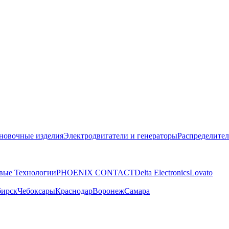
новочные изделия
Электродвигатели и генераторы
Распределител
вые Технологии
PHOENIX CONTACT
Delta Electronics
Lovato
бирск
Чебоксары
Краснодар
Воронеж
Самара