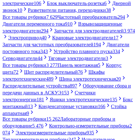
электрические
106
Блок выключатель-розетка
6
Дверной
звонок
10
Разветвители питания, переходники
38
Все товары рубрики
7 629
Частотный преобразователь
294
Двигатели переменного тока
910
Взрывозащищенные
электродвигатели
294
Запчасти для электродвигателей
3 974
Электропривод
40
Крановые электродвигатели
17
Запчасти для частотных преобразователей
194
Двигатели
постоянного тока
343
Устройство плавного пуска
334
Серводвигатели
44
Тяговые электродвигатели
3
Все товары рубрики
3 277
Панель монтажная
5
Корпус
щита
72
Щит распределительный
76
Шкафы
электротехнические
489
Шина электротехническая
20
Распределительные устройства
897
Оборудование сбора и
передачи данных в АСКУЭ
153
Счетчики
электроэнергии
181
Ящики электротехнические
135
Бокс
монтажный
13
Конденсаторные установки
166
Стойка
аппаратная
9
Все товары рубрики
15 262
Лабораторные приборы и
оборудование
5 476
Контрольно-измерительные приборы
2
074
Электроизмерительные приборы
935
Теплоизмерительные приборы
347
Испытательное