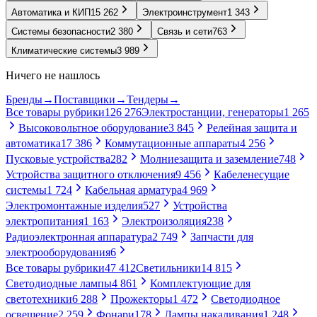
Автоматика и КИП
15 262
Электроинструмент
1 343
Системы безопасности
2 380
Связь и сети
763
Климатические системы
3 989
Ничего не нашлось
Бренды
→
Поставщики
→
Тендеры
→
Все товары рубрики
126 276
Электростанции, генераторы
1 265
Высоковольтное оборудование
3 845
Релейная защита и
автоматика
17 386
Коммутационные аппараты
4 256
Пусковые устройства
282
Молниезащита и заземление
748
Устройства защитного отключения
9 456
Кабеленесущие
системы
1 724
Кабельная арматура
4 969
Электромонтажные изделия
527
Устройства
электропитания
1 163
Электроизоляция
238
Радиоэлектронная аппаратура
2 749
Запчасти для
электрооборудования
6
Все товары рубрики
47 412
Светильники
14 815
Светодиодные лампы
4 861
Комплектующие для
светотехники
6 288
Прожекторы
1 472
Светодиодное
освещение
2 259
Фонари
178
Лампы накаливания
1 248