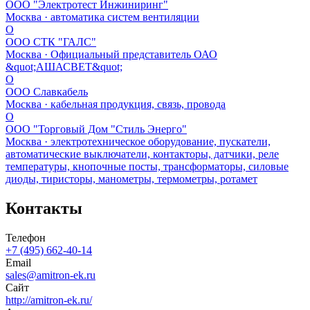
ООО "Электротест Инжиниринг"
Москва · автоматика систем вентиляции
О
ООО СТК "ГАЛС"
Москва · Официальный представитель ОАО
&quot;АШАСВЕТ&quot;
О
ООО Славкабель
Москва · кабельная продукция, связь, провода
О
ООО "Торговый Дом "Стиль Энерго"
Москва · электротехническое оборудование, пускатели,
автоматические выключатели, контакторы, датчики, реле
температуры, кнопочные посты, трансформаторы, силовые
диоды, тиристоры, манометры, термометры, ротамет
Контакты
Телефон
+7 (495) 662-40-14
Email
sales@amitron-ek.ru
Сайт
http://amitron-ek.ru/