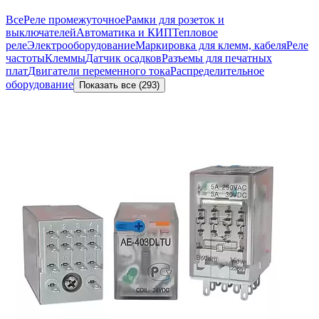
Все
Реле промежуточное
Рамки для розеток и
выключателей
Автоматика и КИП
Тепловое
реле
Электрооборудование
Маркировка для клемм, кабеля
Реле
частоты
Клеммы
Датчик осадков
Разъемы для печатных
плат
Двигатели переменного тока
Распределительное
оборудование
Показать все (293)