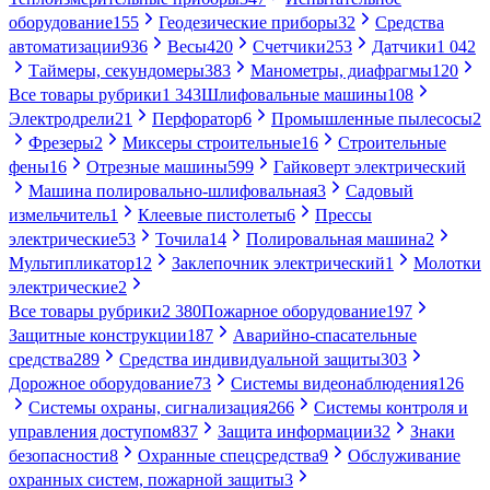
оборудование
155
Геодезические приборы
32
Средства
автоматизации
936
Весы
420
Счетчики
253
Датчики
1 042
Таймеры, секундомеры
383
Манометры, диафрагмы
120
Все товары рубрики
1 343
Шлифовальные машины
108
Электродрели
21
Перфоратор
6
Промышленные пылесосы
2
Фрезеры
2
Миксеры строительные
16
Строительные
фены
16
Отрезные машины
599
Гайковерт электрический
Машина полировально-шлифовальная
3
Садовый
измельчитель
1
Клеевые пистолеты
6
Прессы
электрические
53
Точила
14
Полировальная машина
2
Мультипликатор
12
Заклепочник электрический
1
Молотки
электрические
2
Все товары рубрики
2 380
Пожарное оборудование
197
Защитные конструкции
187
Аварийно-спасательные
средства
289
Средства индивидуальной защиты
303
Дорожное оборудование
73
Системы видеонаблюдения
126
Системы охраны, сигнализация
266
Системы контроля и
управления доступом
837
Защита информации
32
Знаки
безопасности
8
Охранные спецсредства
9
Обслуживание
охранных систем, пожарной защиты
3