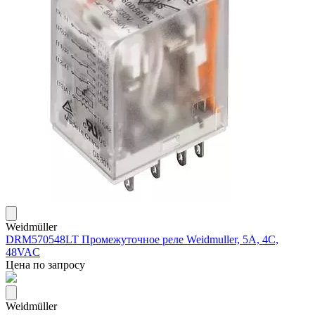
Weidmüller
DRM570548LT Промежуточное реле Weidmuller, 5А, 4С,
48VAC
Цена по запросу
Weidmüller