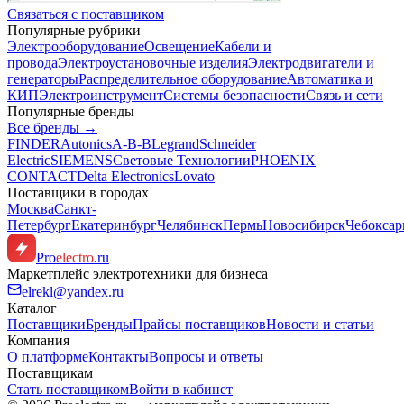
Связаться с поставщиком
Популярные рубрики
Электрооборудование
Освещение
Кабели и
провода
Электроустановочные изделия
Электродвигатели и
генераторы
Распределительное оборудование
Автоматика и
КИП
Электроинструмент
Системы безопасности
Связь и сети
Популярные бренды
Все бренды →
FINDER
Autonics
A-B-B
Legrand
Schneider
Electric
SIEMENS
Световые Технологии
PHOENIX
CONTACT
Delta Electronics
Lovato
Поставщики в городах
Москва
Санкт-
Петербург
Екатеринбург
Челябинск
Пермь
Новосибирск
Чебокса
Pro
electro
.ru
Маркетплейс электротехники для бизнеса
elrekl@yandex.ru
Каталог
Поставщики
Бренды
Прайсы поставщиков
Новости и статьи
Компания
О платформе
Контакты
Вопросы и ответы
Поставщикам
Стать поставщиком
Войти в кабинет