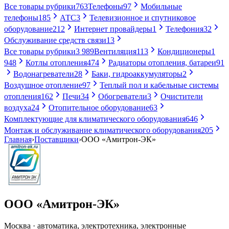
Все товары рубрики
763
Телефоны
97
Мобильные
телефоны
185
АТС
3
Телевизионное и спутниковое
оборудование
212
Интернет провайдеры
1
Телефония
32
Обслуживание средств связи
13
Все товары рубрики
3 989
Вентиляция
113
Кондиционеры
1
948
Котлы отопления
474
Радиаторы отопления, батареи
91
Водонагреватели
28
Баки, гидроаккумуляторы
2
Воздушное отопление
97
Теплый пол и кабельные системы
отопления
162
Печи
34
Обогреватели
3
Очистители
воздуха
24
Отопительное оборудование
63
Комплектующие для климатического оборудования
646
Монтаж и обслуживание климатического оборудования
205
Главная
›
Поставщики
›
ООО «Амитрон-ЭК»
ООО «Амитрон-ЭК»
Москва · автоматика, электротехника, электронные