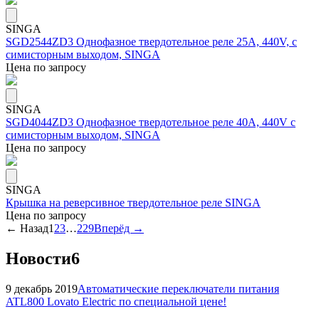
SINGA
SGD2544ZD3 Однофазное твердотельное реле 25А, 440V, с
симисторным выходом, SINGA
Цена по запросу
SINGA
SGD4044ZD3 Однофазное твердотельное реле 40А, 440V с
симисторным выходом, SINGA
Цена по запросу
SINGA
Крышка на реверсивное твердотельное реле SINGA
Цена по запросу
← Назад
1
2
3
…
229
Вперёд →
Новости
6
9 декабрь 2019
Автоматические переключатели питания
ATL800 Lovato Electric по специальной цене!