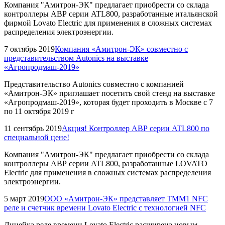
Компания "Амитрон-ЭК" предлагает приобрести со склада
контроллеры АВР серии ATL800, разработанные итальянской
фирмой Lovato Electric для применения в сложных системах
распределения электроэнергии.
7 октябрь 2019
Компания «Амитрон-ЭК» совместно с
представительством Autonics на выставке
«Агропродмаш-2019»
Представительство Autonics совместно с компанией
«Амитрон-ЭК» приглашает посетить свой стенд на выставке
«Агропродмаш-2019», которая будет проходить в Москве с 7
по 11 октября 2019 г
11 сентябрь 2019
Акция! Контроллер АВР серии ATL800 по
специальной цене!
Компания "Амитрон-ЭК" предлагает приобрести со склада
контроллеры АВР серии ATL800, разработанные LOVATO
Electric для применения в сложных системах распределения
электроэнергии.
5 март 2019
ООО «Амитрон-ЭК» представляет TMM1 NFC
реле и счетчик времени Lovato Electric с технологией NFC
Линейка реле времени Lovato Electric расширена новым