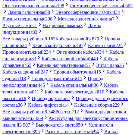
Осветительные установки
198
Люминесцентные лампы
4 665
Лампа галогенная
58
Энергосберегающие лампы
434
Лампы специальные
298
Металлогалогенная лампа
7
Ртутные лампы
1
Натриевые лампы
3
Лампа
индукционная
33
Все товары рубрики
8 162
Кабель силовой
3 870
Провод
силовой
624
Кабель контрольный
350
Кабели связи
224
Провод монтажный
234
Оптический кабель
934
Кабель
сигнализации
83
Кабель силовой гибкий
440
Кабель
управления
65
Кабель нагревательный
57
Витая пара
36
Кабель сварочный
247
Провод обмоточный
15
Кабель
судовой
118
Провод термостойкий
15
Провод
неизолированный
45
Кабель специальный
36
Кабель
телевизионный
11
Кабель термоэлектродный
10
Кабель
шахтный
18
Провод бортовой
1
Провода для подвижного
состава
30
Кабель лифтовой
14
Кабельные сборки
229
Все товары рубрики
8 348
Розетки
712
Рамки для розеток и
выключателей
2 069
Аксессуары для электроустановочных
изделий
3 907
Выключатель света
650
Удлинители
электрические
395
Разъемы электрические
94
Вилки