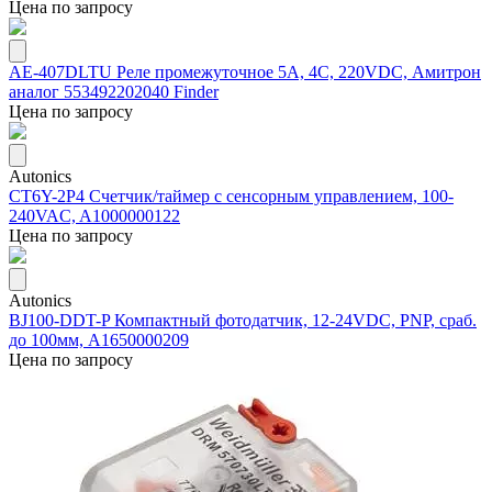
Цена по запросу
AE-407DLTU Реле промежуточное 5А, 4С, 220VDC, Амитрон
аналог 553492202040 Finder
Цена по запросу
Autonics
CT6Y-2P4 Счетчик/таймер с сенсорным управлением, 100-
240VAC, A1000000122
Цена по запросу
Autonics
BJ100-DDT-P Компактный фотодатчик, 12-24VDC, PNP, сраб.
до 100мм, A1650000209
Цена по запросу