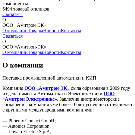
компоненты
5494 товара
0 откликов
Связаться
О
ООО «Амитрон-ЭК»
О компании
Товары
Новости
Контакты
Связаться
О
ООО «Амитрон-ЭК»
О компании
Товары
Новости
Контакты
О компании
Поставка промышленной автоматики и КИП
Компания
ООО «Амитрон-ЭК»
была образована в 2009 году
из департамента Автоматики и Электротехники
ООО
«Амитрон Электроникс»
.
Заключив дистрибьюторские
соглашения, компания уже более 10 лет успешно сотрудничает
с крупными международными компаниями:
— Phoenix Contact GmbH;
— Autonics Corporation;
— Lovato Electric S.p.A;