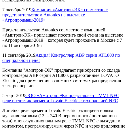
7 октябрь 2019
Компания «Амитрон-ЭК» совместно с
представительством Autonics на выставке
«Агропродмаш-2019»
Представительство Autonics совместно с компанией
«Амитрон-ЭК» приглашает посетить свой стенд на выставке
«Агропродмаш-2019», которая будет проходить в Москве с 7
по 11 октября 2019 г
11 сентябрь 2019
Акция! Контроллер АВР серии ATL800 по
специальной цене!
Компания "Амитрон-ЭК" предлагает приобрести со склада
контроллеры АВР серии ATL800, разработанные LOVATO
Electric для применения в сложных системах распределения
электроэнергии.
5 март 2019
ООО «Амитрон-ЭК» представляет TMM1 NFC
реле и счетчик времени Lovato Electric с технологией NFC
Линейка реле времени Lovato Electric расширена новым
мультивольтовым (12 ... 240 В переменного / постоянного
тока) многофункциональным реле TMM1 NFC с выходным
контактом, программируемым через NFC и через приложение