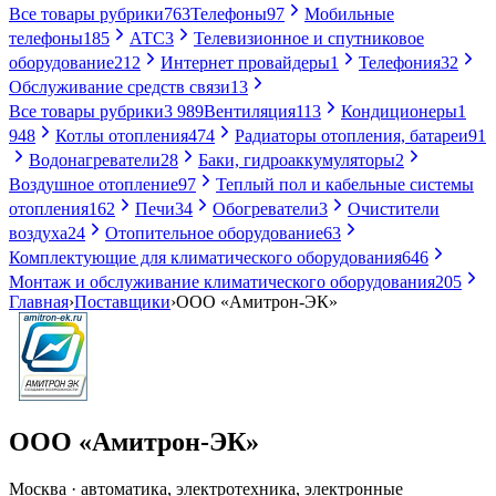
Все товары рубрики
763
Телефоны
97
Мобильные
телефоны
185
АТС
3
Телевизионное и спутниковое
оборудование
212
Интернет провайдеры
1
Телефония
32
Обслуживание средств связи
13
Все товары рубрики
3 989
Вентиляция
113
Кондиционеры
1
948
Котлы отопления
474
Радиаторы отопления, батареи
91
Водонагреватели
28
Баки, гидроаккумуляторы
2
Воздушное отопление
97
Теплый пол и кабельные системы
отопления
162
Печи
34
Обогреватели
3
Очистители
воздуха
24
Отопительное оборудование
63
Комплектующие для климатического оборудования
646
Монтаж и обслуживание климатического оборудования
205
Главная
›
Поставщики
›
ООО «Амитрон-ЭК»
ООО «Амитрон-ЭК»
Москва · автоматика, электротехника, электронные