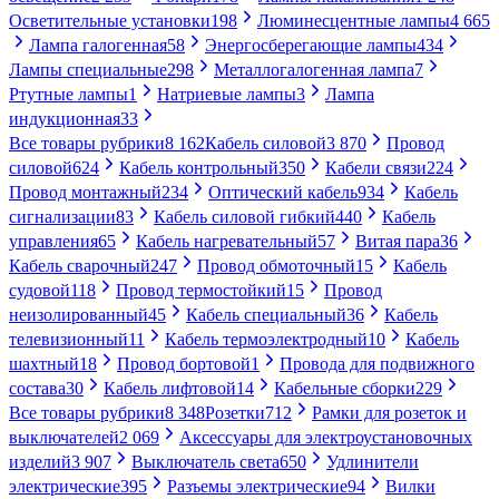
Осветительные установки
198
Люминесцентные лампы
4 665
Лампа галогенная
58
Энергосберегающие лампы
434
Лампы специальные
298
Металлогалогенная лампа
7
Ртутные лампы
1
Натриевые лампы
3
Лампа
индукционная
33
Все товары рубрики
8 162
Кабель силовой
3 870
Провод
силовой
624
Кабель контрольный
350
Кабели связи
224
Провод монтажный
234
Оптический кабель
934
Кабель
сигнализации
83
Кабель силовой гибкий
440
Кабель
управления
65
Кабель нагревательный
57
Витая пара
36
Кабель сварочный
247
Провод обмоточный
15
Кабель
судовой
118
Провод термостойкий
15
Провод
неизолированный
45
Кабель специальный
36
Кабель
телевизионный
11
Кабель термоэлектродный
10
Кабель
шахтный
18
Провод бортовой
1
Провода для подвижного
состава
30
Кабель лифтовой
14
Кабельные сборки
229
Все товары рубрики
8 348
Розетки
712
Рамки для розеток и
выключателей
2 069
Аксессуары для электроустановочных
изделий
3 907
Выключатель света
650
Удлинители
электрические
395
Разъемы электрические
94
Вилки