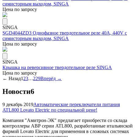
симисторным выходом, SINGA
Цена по запросу
SINGA
SGD4044ZD3 Однофазное твердотельное реле 40А, 440V с
симисторным выходом, SINGA
Цена по запросу
SINGA
Крышка на реверсивное твердотельное реле SINGA
Цена по запросу
← Назад
1
2
3
…
229
Вперёд →
Новости
6
9 декабрь 2019
Автоматические переключатели питания
ATL800 Lovato Electric по специальной цене!
Компания "Амитрон-ЭК" предлагает приобрести со склада
контроллеры АВР серии ATL800, разработанные итальянской
фирмой Lovato Electric для применения в сложных системах
распределения электроэнергии.