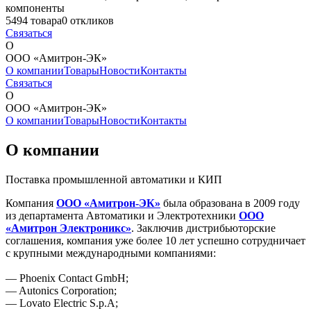
компоненты
5494 товара
0 откликов
Связаться
О
ООО «Амитрон-ЭК»
О компании
Товары
Новости
Контакты
Связаться
О
ООО «Амитрон-ЭК»
О компании
Товары
Новости
Контакты
О компании
Поставка промышленной автоматики и КИП
Компания
ООО «Амитрон-ЭК»
была образована в 2009 году
из департамента Автоматики и Электротехники
ООО
«Амитрон Электроникс»
.
Заключив дистрибьюторские
соглашения, компания уже более 10 лет успешно сотрудничает
с крупными международными компаниями:
— Phoenix Contact GmbH;
— Autonics Corporation;
— Lovato Electric S.p.A;