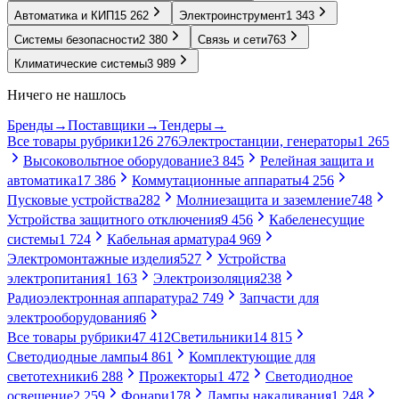
Автоматика и КИП
15 262
Электроинструмент
1 343
Системы безопасности
2 380
Связь и сети
763
Климатические системы
3 989
Ничего не нашлось
Бренды
→
Поставщики
→
Тендеры
→
Все товары рубрики
126 276
Электростанции, генераторы
1 265
Высоковольтное оборудование
3 845
Релейная защита и
автоматика
17 386
Коммутационные аппараты
4 256
Пусковые устройства
282
Молниезащита и заземление
748
Устройства защитного отключения
9 456
Кабеленесущие
системы
1 724
Кабельная арматура
4 969
Электромонтажные изделия
527
Устройства
электропитания
1 163
Электроизоляция
238
Радиоэлектронная аппаратура
2 749
Запчасти для
электрооборудования
6
Все товары рубрики
47 412
Светильники
14 815
Светодиодные лампы
4 861
Комплектующие для
светотехники
6 288
Прожекторы
1 472
Светодиодное
освещение
2 259
Фонари
178
Лампы накаливания
1 248