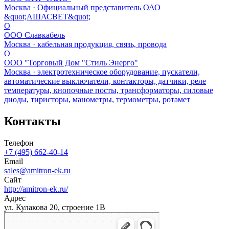
Москва · Официальный представитель ОАО
&quot;АШАСВЕТ&quot;
О
ООО Славкабель
Москва · кабельная продукция, связь, провода
О
ООО "Торговый Дом "Стиль Энерго"
Москва · электротехническое оборудование, пускатели,
автоматические выключатели, контакторы, датчики, реле
температуры, кнопочные посты, трансформаторы, силовые
диоды, тиристоры, манометры, термометры, ротамет
Контакты
Телефон
+7 (495) 662-40-14
Email
sales@amitron-ek.ru
Сайт
http://amitron-ek.ru/
Адрес
ул. Кулакова 20, строение 1В