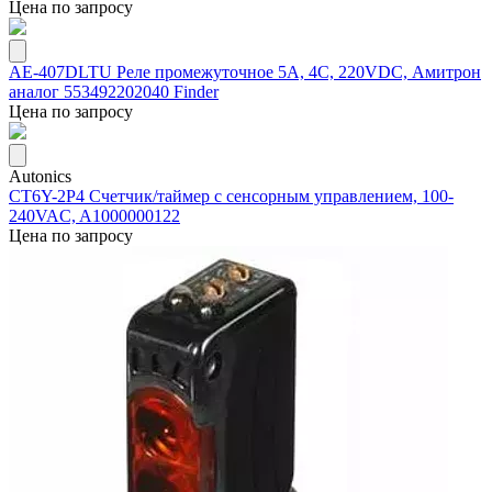
Цена по запросу
AE-407DLTU Реле промежуточное 5А, 4С, 220VDC, Амитрон
аналог 553492202040 Finder
Цена по запросу
Autonics
CT6Y-2P4 Счетчик/таймер с сенсорным управлением, 100-
240VAC, A1000000122
Цена по запросу