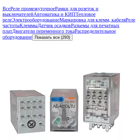
Все
Реле промежуточное
Рамки для розеток и
выключателей
Автоматика и КИП
Тепловое
реле
Электрооборудование
Маркировка для клемм, кабеля
Реле
частоты
Клеммы
Датчик осадков
Разъемы для печатных
плат
Двигатели переменного тока
Распределительное
оборудование
Показать все (293)