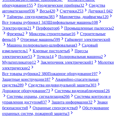
оборудование
155
Геодезические приборы
32
Средства
автоматизации
936
Весы
420
Счетчики
253
Датчики
1 042
Таймеры, секундомеры
383
Манометры, диафрагмы
120
Все товары рубрики
1 343
Шлифовальные машины
108
Электродрели
21
Перфоратор
6
Промышленные пылесосы
2
Фрезеры
2
Миксеры строительные
16
Строительные
фены
16
Отрезные машины
599
Гайковерт электрический
Машина полировально-шлифовальная
3
Садовый
измельчитель
1
Клеевые пистолеты
6
Прессы
электрические
53
Точила
14
Полировальная машина
2
Мультипликатор
12
Заклепочник электрический
1
Молотки
электрические
2
Все товары рубрики
2 380
Пожарное оборудование
197
Защитные конструкции
187
Аварийно-спасательные
средства
289
Средства индивидуальной защиты
303
Дорожное оборудование
73
Системы видеонаблюдения
126
Системы охраны, сигнализация
266
Системы контроля и
управления доступом
837
Защита информации
32
Знаки
безопасности
8
Охранные спецсредства
9
Обслуживание
охранных систем, пожарной защиты
3