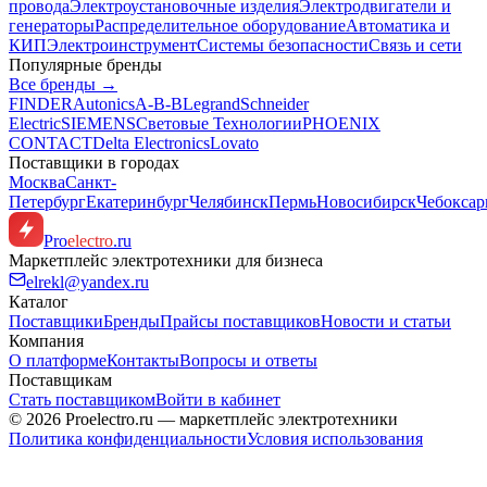
провода
Электроустановочные изделия
Электродвигатели и
генераторы
Распределительное оборудование
Автоматика и
КИП
Электроинструмент
Системы безопасности
Связь и сети
Популярные бренды
Все бренды →
FINDER
Autonics
A-B-B
Legrand
Schneider
Electric
SIEMENS
Световые Технологии
PHOENIX
CONTACT
Delta Electronics
Lovato
Поставщики в городах
Москва
Санкт-
Петербург
Екатеринбург
Челябинск
Пермь
Новосибирск
Чебокса
Pro
electro
.ru
Маркетплейс электротехники для бизнеса
elrekl@yandex.ru
Каталог
Поставщики
Бренды
Прайсы поставщиков
Новости и статьи
Компания
О платформе
Контакты
Вопросы и ответы
Поставщикам
Стать поставщиком
Войти в кабинет
© 2026 Proelectro.ru — маркетплейс электротехники
Политика конфиденциальности
Условия использования