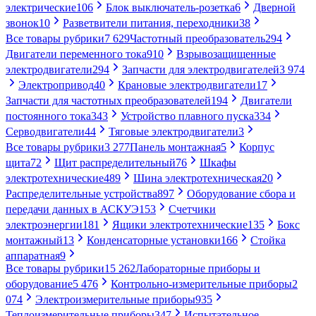
электрические
106
Блок выключатель-розетка
6
Дверной
звонок
10
Разветвители питания, переходники
38
Все товары рубрики
7 629
Частотный преобразователь
294
Двигатели переменного тока
910
Взрывозащищенные
электродвигатели
294
Запчасти для электродвигателей
3 974
Электропривод
40
Крановые электродвигатели
17
Запчасти для частотных преобразователей
194
Двигатели
постоянного тока
343
Устройство плавного пуска
334
Серводвигатели
44
Тяговые электродвигатели
3
Все товары рубрики
3 277
Панель монтажная
5
Корпус
щита
72
Щит распределительный
76
Шкафы
электротехнические
489
Шина электротехническая
20
Распределительные устройства
897
Оборудование сбора и
передачи данных в АСКУЭ
153
Счетчики
электроэнергии
181
Ящики электротехнические
135
Бокс
монтажный
13
Конденсаторные установки
166
Стойка
аппаратная
9
Все товары рубрики
15 262
Лабораторные приборы и
оборудование
5 476
Контрольно-измерительные приборы
2
074
Электроизмерительные приборы
935
Теплоизмерительные приборы
347
Испытательное